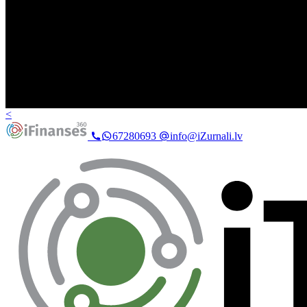
<
67280693
info@iZurnali.lv