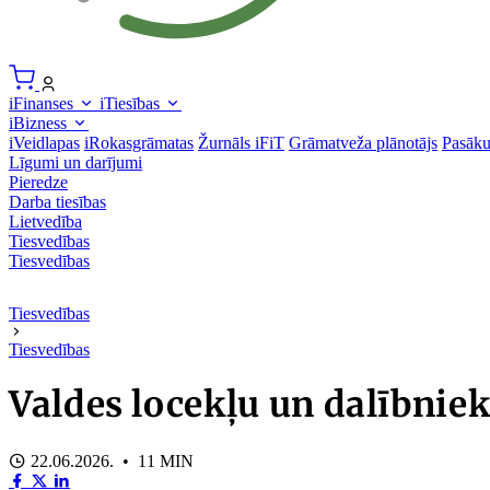
iFinanses
iTiesības
iBizness
iVeidlapas
iRokasgrāmatas
Žurnāls iFiT
Grāmatveža plānotājs
Pasāk
Līgumi un darījumi
Pieredze
Darba tiesības
Lietvedība
Tiesvedības
Tiesvedības
Tiesvedības
Tiesvedības
Valdes locekļu un dalībniek
22.06.2026. • 11 MIN