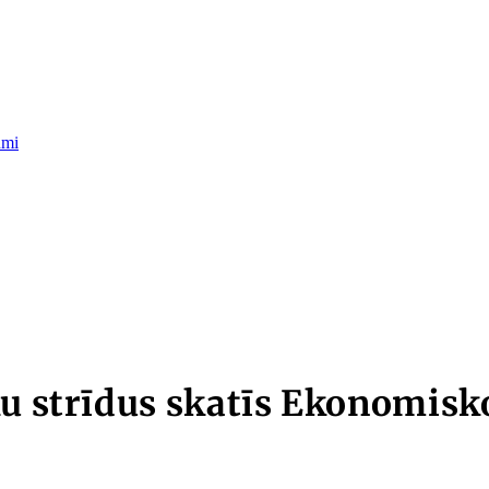
umi
u strīdus skatīs Ekonomisko