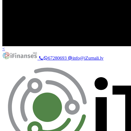
<
67280693
info@iZurnali.lv