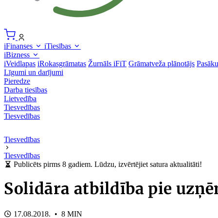
iFinanses
iTiesības
iBizness
iVeidlapas
iRokasgrāmatas
Žurnāls iFiT
Grāmatveža plānotājs
Pasāk
Līgumi un darījumi
Pieredze
Darba tiesības
Lietvedība
Tiesvedības
Tiesvedības
Tiesvedības
Tiesvedības
Publicēts pirms 8 gadiem. Lūdzu, izvērtējiet satura aktualitāti!
Solidāra atbildība pie uz
17.08.2018. • 8 MIN