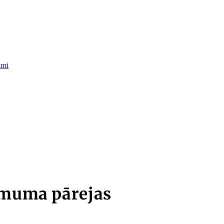
umi
ņēmuma pārejas