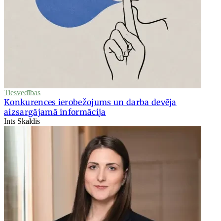
Tiesvedības
Konkurences ierobežojums un darba devēja
aizsargājamā informācija
Ints Skaldis