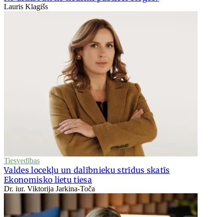
Lauris Klagišs
Tiesvedības
Valdes locekļu un dalībnieku strīdus skatīs
Ekonomisko lietu tiesa
Dr. iur. Viktorija Jarkina-Toča