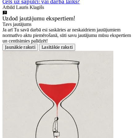
Ceļš uz sapulci: vai darba laiks?
Atbild Lauris Klagišs
Uzdod jautājumu ekspertiem!
Tavs jautājums
Ja arī Tu savā darbā esi saskāries ar neskaidriem jautājumiem
normatīvo aktu piemērošanā, sūti savu jautājumu mūsu ekspertiem
un centīsimies palīdzēt!
Jaunākie raksti
Lasītākie raksti