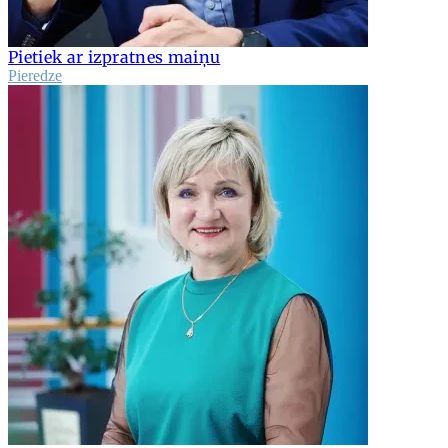
Pietiek ar izpratnes maiņu
Pieredze