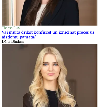
Tiesvedības
Vai muita drīkst konfiscēt un iznīcināt preces uz
aizdomu pamata?
Dārta Dindune