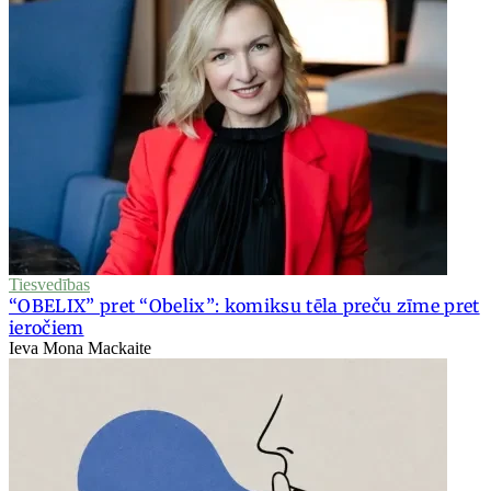
Tiesvedības
“OBELIX” pret “Obelix”: komiksu tēla preču zīme pret
ieročiem
Ieva Mona Mackaite