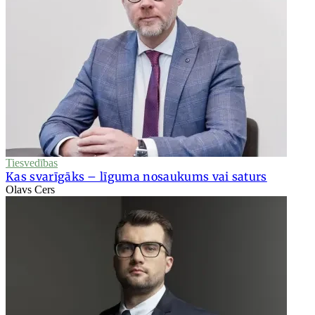
Tiesvedības
Kas svarīgāks – līguma nosaukums vai saturs
Olavs Cers