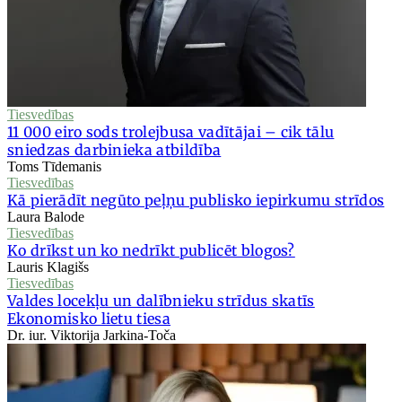
Tiesvedības
11 000 eiro sods trolejbusa vadītājai – cik tālu
sniedzas darbinieka atbildība
Toms Tīdemanis
Tiesvedības
Kā pierādīt negūto peļņu publisko iepirkumu strīdos
Laura Balode
Tiesvedības
Ko drīkst un ko nedrīkt publicēt blogos?
Lauris Klagišs
Tiesvedības
Valdes locekļu un dalībnieku strīdus skatīs
Ekonomisko lietu tiesa
Dr. iur. Viktorija Jarkina-Toča