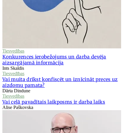
Tiesvedības
Konkurences ierobežojums un darba devēja
aizsargājamā informācija
Ints Skaldis
Tiesvedības
Vai muita drīkst konfiscēt un iznīcināt preces uz
aizdomu pamata?
Dārta Dindune
Tiesvedības
Vai ceļā pavadītais laikposms ir darba laiks
Alise Paškovska