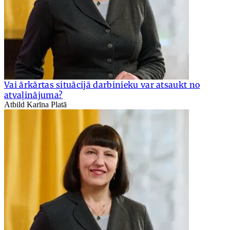
Vai ārkārtas situācijā darbinieku var atsaukt no
atvaļinājuma?
Atbild Karīna Platā