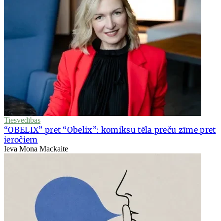
Tiesvedības
“OBELIX” pret “Obelix”: komiksu tēla preču zīme pret
ieročiem
Ieva Mona Mackaite