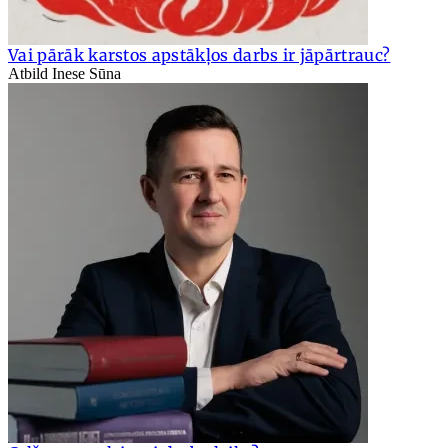
Vai pārāk karstos apstākļos darbs ir jāpārtrauc?
Atbild Inese Sūna