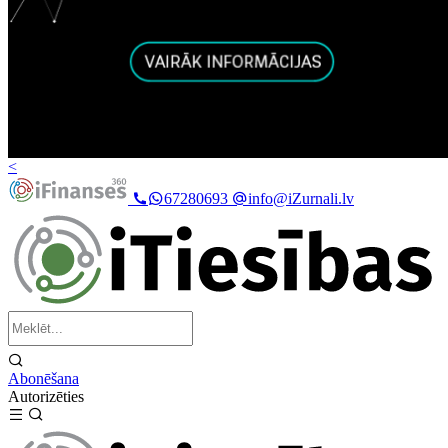
<
67280693
info@iZurnali.lv
Abonēšana
Autorizēties