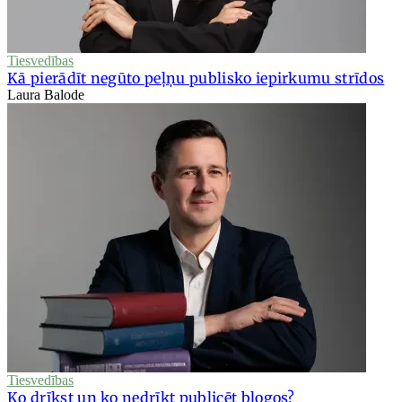
Tiesvedības
Kā pierādīt negūto peļņu publisko iepirkumu strīdos
Laura Balode
Tiesvedības
Ko drīkst un ko nedrīkt publicēt blogos?