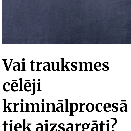
Vai trauksmes
cēlēji
kriminālprocesā
tiek aizsargāti?