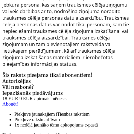
jebkura persona, kas saņem trauksmes cēlēja ziņojumu
vai veic darbības ar to, nodrošina ziņojumā norādīto
trauksmes cēlēja personas datu aizsardzību. Trauksmes
cēlēja personas datus var nodot tikai personām, kam tie
nepieciešami trauksmes cēlēja ziņojuma izskatīšanai vai
trauksmes cēlēja aizsardzībai. Trauksmes cēlēja
ziņojumam un tam pievienotajiem rakstveida vai
lietiskajiem pierādījumiem, kā arī trauksmes cēlēja
ziņojuma izskatīšanas materiāliem ir ierobežotas
pieejamības informācijas statuss.
Šis raksts pieejams tikai abonentiem!
Autorizējies
Vēl neabonē?
Iepazīšanās piedāvājums
18 EUR
9 EUR
/ pirmais mēnesis
Abonēt!
Piekļuve jaunākajiem iTiesības rakstiem
Piekļuve rakstu arhīvam
1x nedēļā jaunāko tēmu apkopojums e-pastā