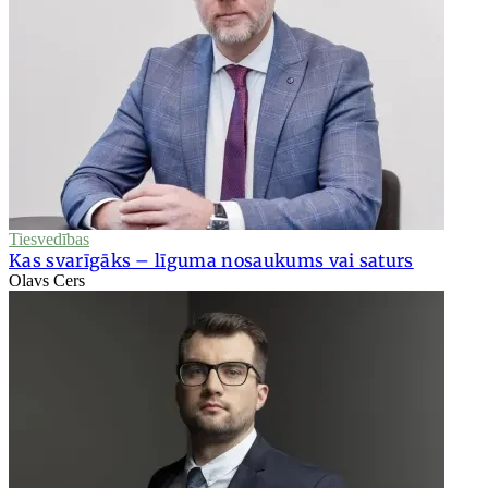
Tiesvedības
Kas svarīgāks – līguma nosaukums vai saturs
Olavs Cers