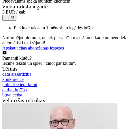
Piedāvājums spēkā jauniem klientiem
Viena raksta iegāde
3 EUR
/ gab.
Lasīt!
Piekļuve rakstam 1 mēnesi no iegādes brīža
Noformējot pirkumu, netiek piesaistīta maksājumu karte un nenotiek
automātiski maksājumi!
Apskatīt citas abonēšanas iespējas
Pamanīji kļūdu?
Iezīmē tekstu un spied "ziņot par kļūdu".
Tēmas
datu aizsardzība
konkurence
publiskie iepirkumi
darba drošība
būvniecība
Vēl no šīs rubrikas