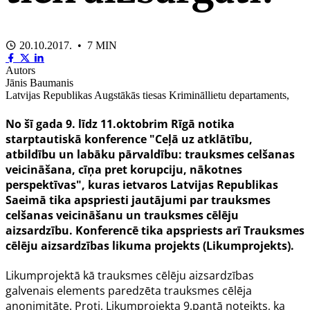
20.10.2017. • 7 MIN
Autors
Jānis Baumanis
Latvijas Republikas Augstākās tiesas Krimināllietu departaments,
No šī gada 9. līdz 11.oktobrim Rīgā notika
starptautiskā konference "Ceļā uz atklātību,
atbildību un labāku pārvaldību: trauksmes celšanas
veicināšana, cīņa pret korupciju, nākotnes
perspektīvas", kuras ietvaros Latvijas Republikas
Saeimā tika apspriesti jautājumi par trauksmes
celšanas veicināšanu un trauksmes cēlēju
aizsardzību. Konferencē tika apspriests arī Trauksmes
cēlēju aizsardzības likuma projekts (Likumprojekts).
Likumprojektā
kā trauksmes cēlēju aizsardzības
galvenais elements paredzēta trauksmes cēlēja
anonimitāte. Proti,
Likumprojekta
9.pantā noteikts, ka