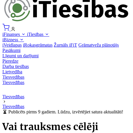
iFinanses
iTiesības
iBizness
iVeidlapas
iRokasgrāmatas
Žurnāls iFiT
Grāmatveža plānotājs
Pasākumi
Līgumi un darījumi
Pieredze
Darba tiesības
Lietvedība
Tiesvedības
Tiesvedības
Tiesvedības
Tiesvedības
Publicēts pirms 9 gadiem. Lūdzu, izvērtējiet satura aktualitāti!
Vai trauksmes cēlēji