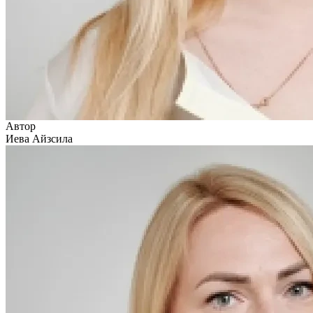
Автор
Иева Айзсила