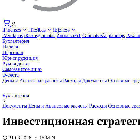
iFinanses
iTiesības
iBizness
iVeidlapas
iRokasgrāmatas
Žurnāls iFiT
Grāmatveža plānotājs
Pasāk
Бухгалтерия
Налоги
Персонал
Юриспруденция
Руководство
Самозанятое лицо
Э-счета
Деньги
Авансовые расчеты
Расходы
Документы
Основные сре
Бухгалтерия
Документы
Деньги
Авансовые расчеты
Расходы
Основные сре
Инвестиционная стратег
31.03.2026. • 15 MIN