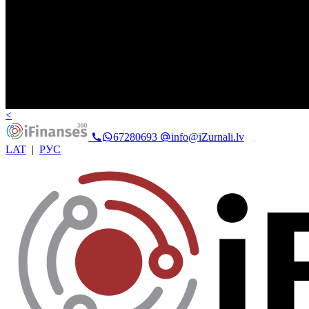
<
67280693
info@iZurnali.lv
LAT
|
РУС