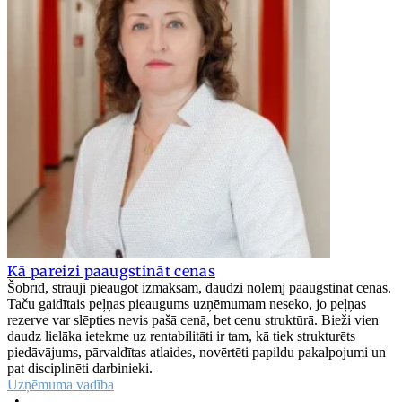
Kā pareizi paaugstināt cenas
Šobrīd, strauji pieaugot izmaksām, daudzi nolemj paaugstināt cenas.
Taču gaidītais peļņas pieaugums uzņēmumam neseko, jo peļņas
rezerve var slēpties nevis pašā cenā, bet cenu struktūrā. Bieži vien
daudz lielāka ietekme uz rentabilitāti ir tam, kā tiek strukturēts
piedāvājums, pārvaldītas atlaides, novērtēti papildu pakalpojumi un
pat disciplinēti darbinieki.
Uzņēmuma vadība
•