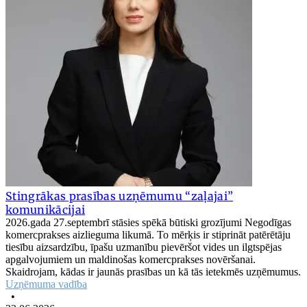
Stingrākas prasības uzņēmumu “zaļajai”
komunikācijai
2026.gada 27.septembrī stāsies spēkā būtiski grozījumi Negodīgas
komercprakses aizlieguma likumā. To mērķis ir stiprināt patērētāju
tiesību aizsardzību, īpašu uzmanību pievēršot vides un ilgtspējas
apgalvojumiem un maldinošas komercprakses novēršanai.
Skaidrojam, kādas ir jaunās prasības un kā tās ietekmēs uzņēmumus.
Uzņēmuma vadība
•