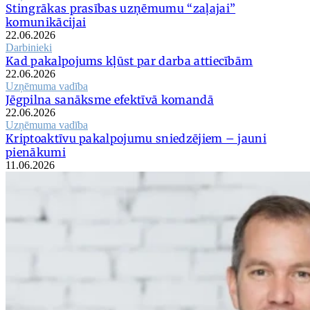
Stingrākas prasības uzņēmumu “zaļajai”
komunikācijai
22.06.2026
Darbinieki
Kad pakalpojums kļūst par darba attiecībām
22.06.2026
Uzņēmuma vadība
Jēgpilna sanāksme efektīvā komandā
22.06.2026
Uzņēmuma vadība
Kriptoaktīvu pakalpojumu sniedzējiem – jauni
pienākumi
11.06.2026