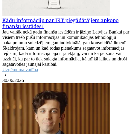
Kādu informāciju par IKT piegādātājiem apkopo
finanšu iestādes?
Jau vairāk nekā gadu finanšu iestādēm ir jāziņo Latvijas Bankai par
visiem trešo pušu informācijas un komunikācijas tehnoloģiju
pakalpojumu sniedzējiem gan individuālā, gan konsolidētā līmenī.
Skaidrojam, kam un kad rodas pienākums sagatavot informācijas
reģistru, kāda informācija tajā ir jāiekļauj, vai un kā persona var
uzzināt, ka par to tiek sniegta informācija, kā arī kā laikus un droši
sagatavoties jaunajai kārtībai.
Uzņēmuma vadība
•
30.06.2026