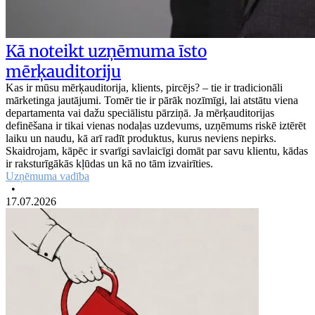
Kā noteikt uzņēmuma īsto
mērķauditoriju
Kas ir mūsu mērķauditorija, klients, pircējs? – tie ir tradicionāli
mārketinga jautājumi. Tomēr tie ir pārāk nozīmīgi, lai atstātu viena
departamenta vai dažu speciālistu pārziņā. Ja mērķauditorijas
definēšana ir tikai vienas nodaļas uzdevums, uzņēmums riskē iztērēt
laiku un naudu, kā arī radīt produktus, kurus neviens nepirks.
Skaidrojam, kāpēc ir svarīgi savlaicīgi domāt par savu klientu, kādas
ir raksturīgākās kļūdas un kā no tām izvairīties.
Uzņēmuma vadība
•
17.07.2026