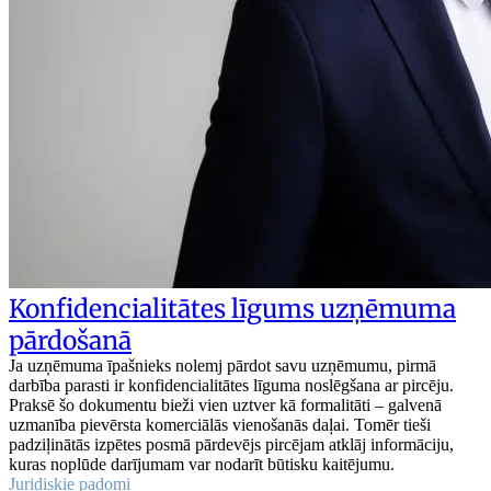
Konfidencialitātes līgums uzņēmuma
pārdošanā
Ja uzņēmuma īpašnieks nolemj pārdot savu uzņēmumu, pirmā
darbība parasti ir konfidencialitātes līguma noslēgšana ar pircēju.
Praksē šo dokumentu bieži vien uztver kā formalitāti – galvenā
uzmanība pievērsta komerciālās vienošanās daļai. Tomēr tieši
padziļinātās izpētes posmā pārdevējs pircējam atklāj informāciju,
kuras noplūde darījumam var nodarīt būtisku kaitējumu.
Juridiskie padomi