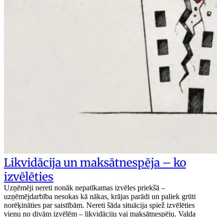
Likvidācija un maksātnespēja – ko
izvēlēties
Uzņēmēji nereti nonāk nepatīkamas izvēles priekšā –
uzņēmējdarbība nesokas kā nākas, krājas parādi un paliek grūti
norēķināties par saistībām. Nereti šāda situācija spiež izvēlēties
vienu no divām izvēlēm – likvidāciju vai maksātnespēju. Valda