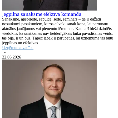
Jēgpilna sanāksme efektīvā komandā
Sanāksme, apspriede, sapulce, sēde, seminārs – tie ir dažādi
nosaukumi pasākumiem, kuros cilvēki sanāk kopā, lai pārrunātu
aktuālus jautājumus vai pieņemtu lēmumus. Kaut arī bieži dzirdēts
viedoklis, ka sanāksmes nav lietderīgākais laika pavadīšanas veids,
tās bija, ir un būs. Tāpēc labāk ir parūpēties, lai uzņēmumā tās būtu
jēgpilnas un efektīvas.
Uzņēmuma vadība
•
22.06.2026