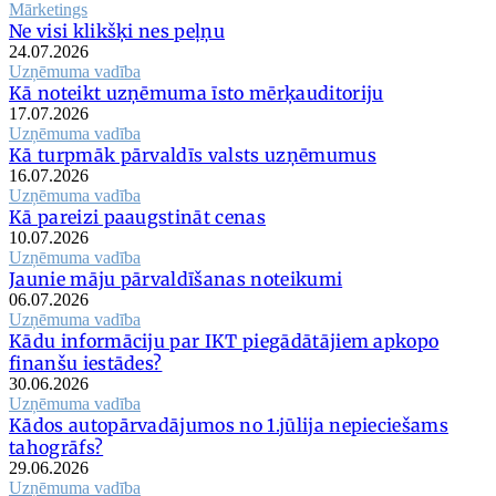
Mārketings
Ne visi klikšķi nes peļņu
24.07.2026
Uzņēmuma vadība
Kā noteikt uzņēmuma īsto mērķauditoriju
17.07.2026
Uzņēmuma vadība
Kā turpmāk pārvaldīs valsts uzņēmumus
16.07.2026
Uzņēmuma vadība
Kā pareizi paaugstināt cenas
10.07.2026
Uzņēmuma vadība
Jaunie māju pārvaldīšanas noteikumi
06.07.2026
Uzņēmuma vadība
Kādu informāciju par IKT piegādātājiem apkopo
finanšu iestādes?
30.06.2026
Uzņēmuma vadība
Kādos autopārvadājumos no 1.jūlija nepieciešams
tahogrāfs?
29.06.2026
Uzņēmuma vadība