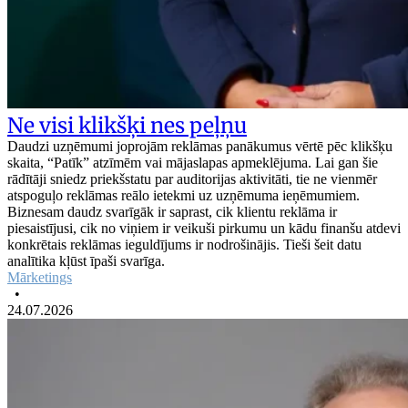
Ne visi klikšķi nes peļņu
Daudzi uzņēmumi joprojām reklāmas panākumus vērtē pēc klikšķu
skaita, “Patīk” atzīmēm vai mājaslapas apmeklējuma. Lai gan šie
rādītāji sniedz priekšstatu par auditorijas aktivitāti, tie ne vienmēr
atspoguļo reklāmas reālo ietekmi uz uzņēmuma ieņēmumiem.
Biznesam daudz svarīgāk ir saprast, cik klientu reklāma ir
piesaistījusi, cik no viņiem ir veikuši pirkumu un kādu finanšu atdevi
konkrētais reklāmas ieguldījums ir nodrošinājis. Tieši šeit datu
analītika kļūst īpaši svarīga.
Mārketings
•
24.07.2026