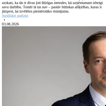
uzskats, ka tās ir divas ļoti līdzīgas metodes, kā uzņēmumam izbeigt
savu darbību. Tomēr tā tas nav – pastāv būtiskas atšķirības, kuras ir
jāizprot, lai izvēlētos piemērotāko risinājumu.
Juridiskie padomi
•
03.08.2026