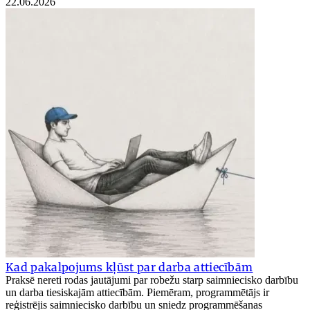
22.06.2026
Kad pakalpojums kļūst par darba attiecībām
Praksē nereti rodas jautājumi par robežu starp saimniecisko darbību
un darba tiesiskajām attiecībām. Piemēram, programmētājs ir
reģistrējis saimniecisko darbību un sniedz programmēšanas