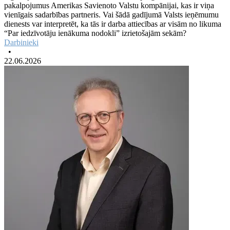
pakalpojumus Amerikas Savienoto Valstu kompānijai, kas ir viņa
vienīgais sadarbības partneris. Vai šādā gadījumā Valsts ieņēmumu
dienests var interpretēt, ka tās ir darba attiecības ar visām no likuma
“Par iedzīvotāju ienākuma nodokli” izrietošajām sekām?
Darbinieki
•
22.06.2026