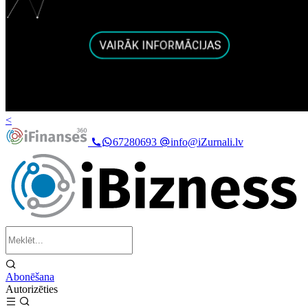
<
67280693
info@iZurnali.lv
Abonēšana
Autorizēties