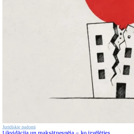
Juridiskie padomi
Likvidācija un maksātnespēja – ko izvēlēties