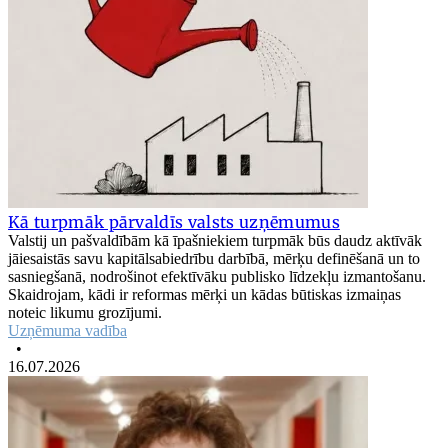
Kā turpmāk pārvaldīs valsts uzņēmumus
Valstij un pašvaldībām kā īpašniekiem turpmāk būs daudz aktīvāk
jāiesaistās savu kapitālsabiedrību darbībā, mērķu definēšanā un to
sasniegšanā, nodrošinot efektīvāku publisko līdzekļu izmantošanu.
Skaidrojam, kādi ir reformas mērķi un kādas būtiskas izmaiņas
noteic likumu grozījumi.
Uzņēmuma vadība
•
16.07.2026