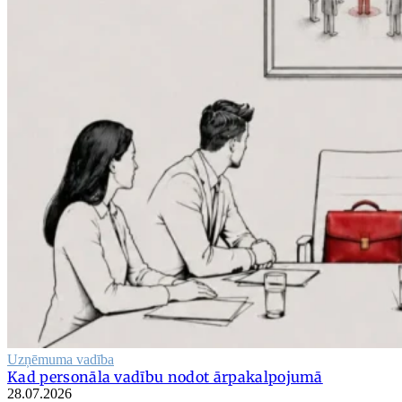
Uzņēmuma vadība
Kad personāla vadību nodot ārpakalpojumā
28.07.2026