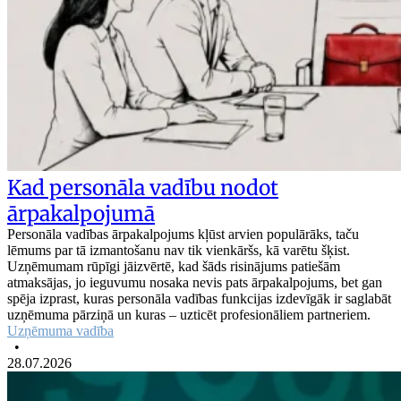
Kad personāla vadību nodot
ārpakalpojumā
Personāla vadības ārpakalpojums kļūst arvien populārāks, taču
lēmums par tā izmantošanu nav tik vienkāršs, kā varētu šķist.
Uzņēmumam rūpīgi jāizvērtē, kad šāds risinājums patiešām
atmaksājas, jo ieguvumu nosaka nevis pats ārpakalpojums, bet gan
spēja izprast, kuras personāla vadības funkcijas izdevīgāk ir saglabāt
uzņēmuma pārziņā un kuras – uzticēt profesionāliem partneriem.
Uzņēmuma vadība
•
28.07.2026