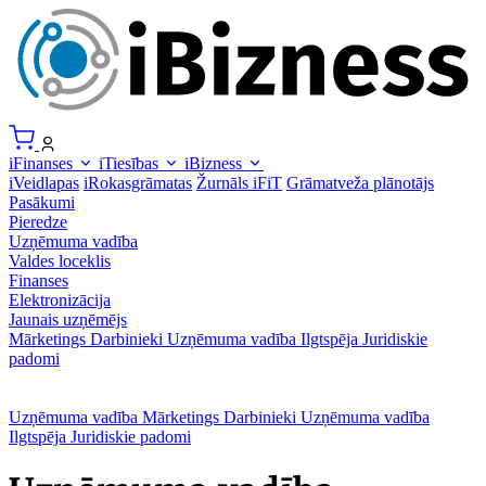
iFinanses
iTiesības
iBizness
iVeidlapas
iRokasgrāmatas
Žurnāls iFiT
Grāmatveža plānotājs
Pasākumi
Pieredze
Uzņēmuma vadība
Valdes loceklis
Finanses
Elektronizācija
Jaunais uzņēmējs
Mārketings
Darbinieki
Uzņēmuma vadība
Ilgtspēja
Juridiskie
padomi
Uzņēmuma vadība
Mārketings
Darbinieki
Uzņēmuma vadība
Ilgtspēja
Juridiskie padomi