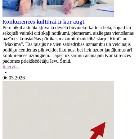
Konkurences kultūrai ir kur augt
Pērn atkal aktuāla kļuva tā dēvētā būvnieku karteļa lieta, šogad tai
sekojuši vairāki citi skaļi notikumi, piemēram, aizliegtas vienošanās
pazīmes konstatētas pārtikas mazumtirdzniecībā starp “Rimi” un
“Maxima”. Tas raisījis ne vien sabiedrības uzmanību un veicinājis
politiķu centienus pilnveidot likumus, bet liek uzdot jautājumus arī
konkurences uzraugiem. Tāpēc uz sarunu aicinājām Konkurences
padomes priekšsēdētāju Ievu Šmiti.
Intervija
•
06.05.2026