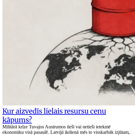
Kur aizvedīs lielais resursu cenu
kāpums?
Militārā krīze Tuvajos Austrumos tieši vai netieši ietekmē
ekonomiku visā pasaulē. Latvijā ikdienā mēs to visskarbāk izjūtam,