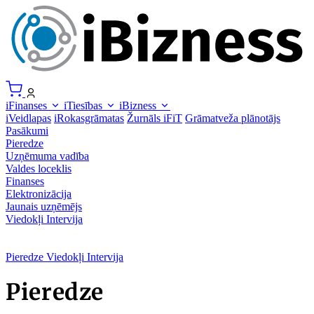
iFinanses
iTiesības
iBizness
iVeidlapas
iRokasgrāmatas
Žurnāls iFiT
Grāmatveža plānotājs
Pasākumi
Pieredze
Uzņēmuma vadība
Valdes loceklis
Finanses
Elektronizācija
Jaunais uzņēmējs
Viedokļi
Intervija
Pieredze
Viedokļi
Intervija
Pieredze