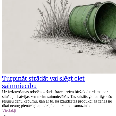
Turpināt strādāt vai slēgt ciet
saimniecību
Uz izdzīvošanas robežas – šāda frāze arvien biežāk dzirdama par
situāciju Latvijas zemnieku saimniecībās. Tas saistīts gan ar ilgstošo
resursu cenu kāpumu, gan ar to, ka izaudzētās produkcijas cenas ne
tikai neaug pienācīgā apmērā, bet nereti pat samazinās.
Viedokļi
•