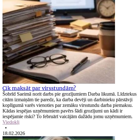
Cik maksāt par virsstundām?
Šobrīd Saeimā norit darbs pie grozījumiem Darba likumā. Līdztekus
citām izmaiņām tie paredz, ka darba devēji un darbinieku pārstāvji
koplīgumā varēs vienoties par zemāku virsstundu darba piemaksu.
Kādas iespējas uzņēmumiem pavērs šādi grozījumi un kādi ir
iespējamie riski? To februārī vaicājām dažādu jomu uzņēmumiem.
Viedokļi
•
18.02.2026