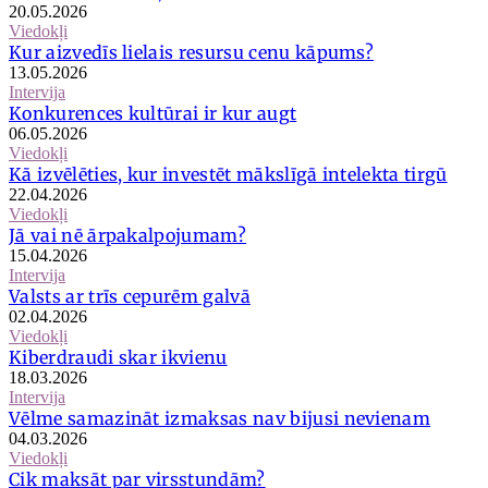
20.05.2026
Viedokļi
Kur aizvedīs lielais resursu cenu kāpums?
13.05.2026
Intervija
Konkurences kultūrai ir kur augt
06.05.2026
Viedokļi
Kā izvēlēties, kur investēt mākslīgā intelekta tirgū
22.04.2026
Viedokļi
Jā vai nē ārpakalpojumam?
15.04.2026
Intervija
Valsts ar trīs cepurēm galvā
02.04.2026
Viedokļi
Kiberdraudi skar ikvienu
18.03.2026
Intervija
Vēlme samazināt izmaksas nav bijusi nevienam
04.03.2026
Viedokļi
Cik maksāt par virsstundām?