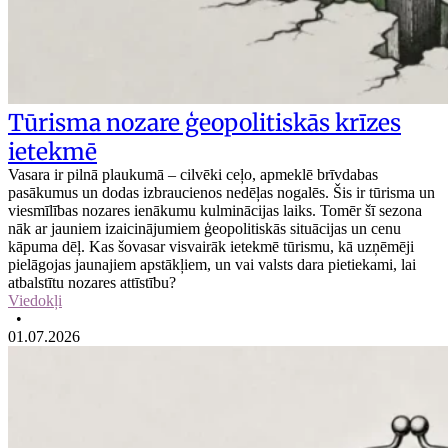
Tūrisma nozare ģeopolitiskās krīzes
ietekmē
Vasara ir pilnā plaukumā – cilvēki ceļo, apmeklē brīvdabas
pasākumus un dodas izbraucienos nedēļas nogalēs. Šis ir tūrisma un
viesmīlības nozares ienākumu kulminācijas laiks. Tomēr šī sezona
nāk ar jauniem izaicinājumiem ģeopolitiskās situācijas un cenu
kāpuma dēļ. Kas šovasar visvairāk ietekmē tūrismu, kā uzņēmēji
pielāgojas jaunajiem apstākļiem, un vai valsts dara pietiekami, lai
atbalstītu nozares attīstību?
Viedokļi
•
01.07.2026