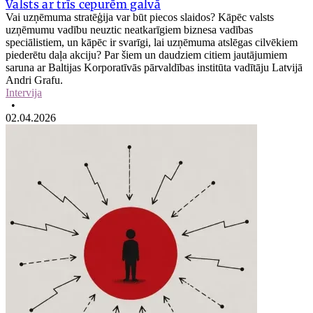
Valsts ar trīs cepurēm galvā
Vai uzņēmuma stratēģija var būt piecos slaidos? Kāpēc valsts
uzņēmumu vadību neuztic neatkarīgiem biznesa vadības
speciālistiem, un kāpēc ir svarīgi, lai uzņēmuma atslēgas cilvēkiem
piederētu daļa akciju? Par šiem un daudziem citiem jautājumiem
saruna ar Baltijas Korporatīvās pārvaldības institūta vadītāju Latvijā
Andri Grafu.
Intervija
•
02.04.2026