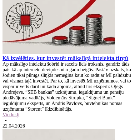
Kā izvēlēties, kur investēt mākslīgā intelekta tirgū
Ap mākslīgo intelektu šobrīd ir sacelts liels troksnis, gandrīz tāds
pats kā ap internetu deviņdesmito gadu beigās. Pastāv uzskats, ka
šodien tikai pilnīgs sliņķis nemēģina kaut ko radīt ar MI palīdzību
vai vismaz tajā investēt. Par to, kā investēt MI uzņēmumos, vai to
vispār ir vērts darīt un kādā apjomā, atbild trīs eksperti: Oļegs
Andrejevs, “SEB bankas” uzkrājumu, ieguldījumu un pensiju
piedāvājuma vadītājs, Voldemārs Strupka, “Signet Bank”
ieguldījumu eksperts, un Andris Pavlovs, būvtehnikas nomas
uzņēmuma “Storent” līdzdibinātājs.
Viedokļi
•
22.04.2026