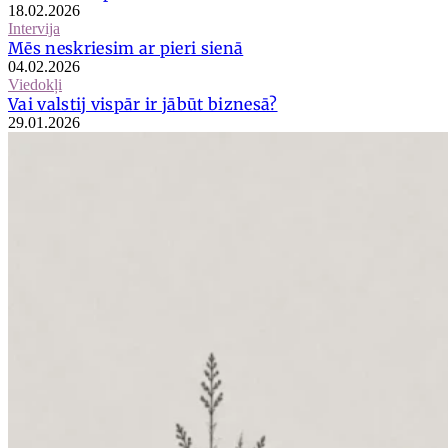
18.02.2026
Intervija
Mēs neskriesim ar pieri sienā
04.02.2026
Viedokļi
Vai valstij vispār ir jābūt biznesā?
29.01.2026