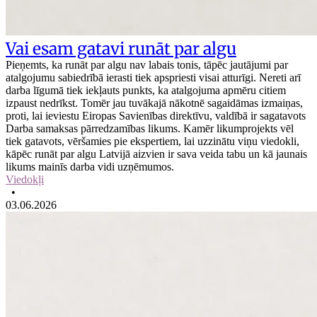
Vai esam gatavi runāt par algu
Pieņemts, ka runāt par algu nav labais tonis, tāpēc jautājumi par
atalgojumu sabiedrībā ierasti tiek apspriesti visai atturīgi. Nereti arī
darba līgumā tiek iekļauts punkts, ka atalgojuma apmēru citiem
izpaust nedrīkst. Tomēr jau tuvākajā nākotnē sagaidāmas izmaiņas,
proti, lai ieviestu Eiropas Savienības direktīvu, valdībā ir sagatavots
Darba samaksas pārredzamības likums. Kamēr likumprojekts vēl
tiek gatavots, vēršamies pie ekspertiem, lai uzzinātu viņu viedokli,
kāpēc runāt par algu Latvijā aizvien ir sava veida tabu un kā jaunais
likums mainīs darba vidi uzņēmumos.
Viedokļi
•
03.06.2026