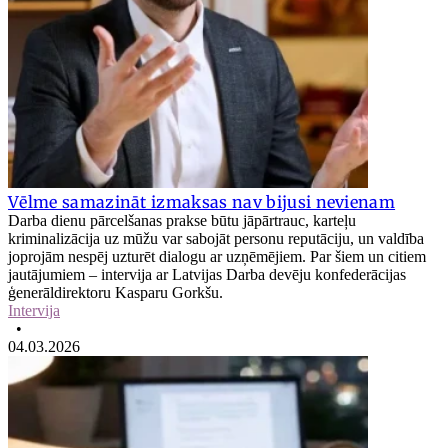
Vēlme samazināt izmaksas nav bijusi nevienam
Darba dienu pārcelšanas prakse būtu jāpārtrauc, karteļu
kriminalizācija uz mūžu var sabojāt personu reputāciju, un valdība
joprojām nespēj uzturēt dialogu ar uzņēmējiem. Par šiem un citiem
jautājumiem – intervija ar Latvijas Darba devēju konfederācijas
ģenerāldirektoru Kasparu Gorkšu.
Intervija
•
04.03.2026