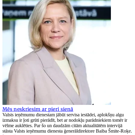
Mēs neskriesim ar pieri sienā
Valsts ieņēmumu dienestam jābūt servisa iestādei, aplokšņu algu
izmaksu ir ļoti grūti pierādīt, bet ar nodokļu parādniekiem tomēr ir
vēlme auklēties. Par šo un daudzām citām aktualitātēm intervijā
stāsta Valsts ieņēmumu dienesta ģenerāldirektore Baiba Šmite-Roķe.