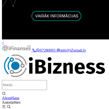
<
67280693
info@iZurnali.lv
Abonēšana
Autorizēties