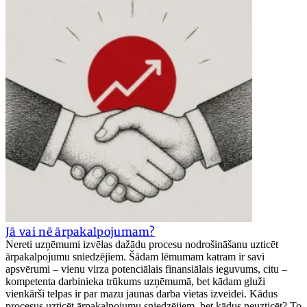
Jā vai nē ārpakalpojumam?
Nereti uzņēmumi izvēlas dažādu procesu nodrošināšanu uzticēt
ārpakalpojumu sniedzējiem. Šādam lēmumam katram ir savi
apsvērumi – vienu virza potenciālais finansiālais ieguvums, citu –
kompetenta darbinieka trūkums uzņēmumā, bet kādam gluži
vienkārši telpas ir par mazu jaunas darba vietas izveidei. Kādus
procesus uzticēt ārpakalpojumu sniedzējiem, bet kādus neuzticēt? To