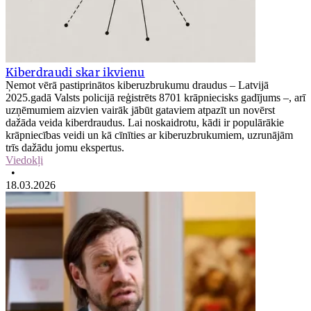
Kiberdraudi skar ikvienu
Ņemot vērā pastiprinātos kiberuzbrukumu draudus – Latvijā
2025.gadā Valsts policijā reģistrēts 8701 krāpniecisks gadījums –, arī
uzņēmumiem aizvien vairāk jābūt gataviem atpazīt un novērst
dažāda veida kiberdraudus. Lai noskaidrotu, kādi ir populārākie
krāpniecības veidi un kā cīnīties ar kiberuzbrukumiem, uzrunājām
trīs dažādu jomu ekspertus.
Viedokļi
•
18.03.2026