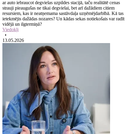
ar auto iebraucot degvielas uzpildes stacijā, taču realitātē cenas
strauji pieaugušas ne tikai degvielai, bet arī dažādiem citiem
resursiem, kas ir neatņemama sastāvdaļa uzņēmējdarbībā. Kā tas
ietekmējis dažādas nozares? Un kādas sekas notiekošais var radīt
vidējā un ilgtermiņā?
Viedokļi
•
13.05.2026