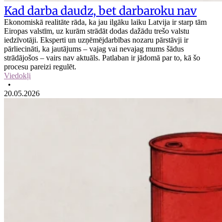
Kad darba daudz, bet darbaroku nav
Ekonomiskā realitāte rāda, ka jau ilgāku laiku Latvija ir starp tām
Eiropas valstīm, uz kurām strādāt dodas dažādu trešo valstu
iedzīvotāji. Eksperti un uzņēmējdarbības nozaru pārstāvji ir
pārliecināti, ka jautājums – vajag vai nevajag mums šādus
strādājošos – vairs nav aktuāls. Patlaban ir jādomā par to, kā šo
procesu pareizi regulēt.
Viedokļi
•
20.05.2026