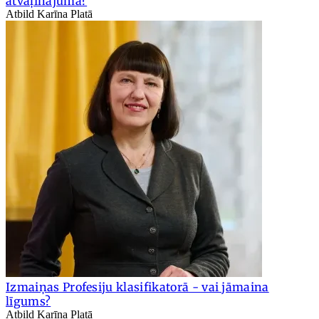
atvaļinājuma?
Atbild Karīna Platā
Izmaiņas Profesiju klasifikatorā - vai jāmaina
līgums?
Atbild Karīna Platā