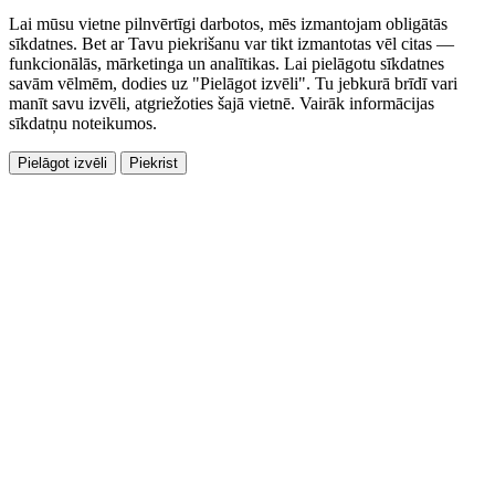
Lai mūsu vietne pilnvērtīgi darbotos, mēs izmantojam obligātās
sīkdatnes. Bet ar Tavu piekrišanu var tikt izmantotas vēl citas —
funkcionālās, mārketinga un analītikas. Lai pielāgotu sīkdatnes
savām vēlmēm, dodies uz "Pielāgot izvēli". Tu jebkurā brīdī vari
manīt savu izvēli, atgriežoties šajā vietnē. Vairāk informācijas
sīkdatņu noteikumos.
Pielāgot izvēli
Piekrist