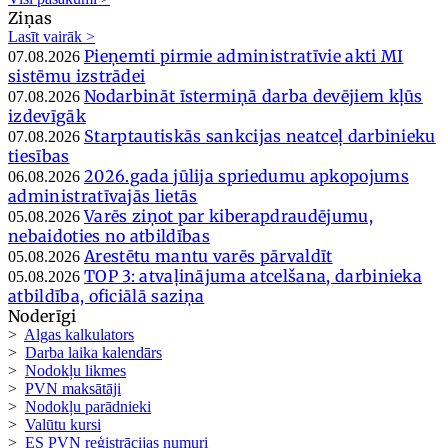
Ziņas
Lasīt vairāk >
Pieņemti pirmie administratīvie akti MI
07.08.2026
sistēmu izstrādei
Nodarbināt īstermiņā darba devējiem kļūs
07.08.2026
izdevīgāk
Starptautiskās sankcijas neatceļ darbinieku
07.08.2026
tiesības
2026.gada jūlija spriedumu apkopojums
06.08.2026
administratīvajās lietās
Varēs ziņot par kiberapdraudējumu,
05.08.2026
nebaidoties no atbildības
Arestētu mantu varēs pārvaldīt
05.08.2026
TOP 3: atvaļinājuma atcelšana, darbinieka
05.08.2026
atbildība, oficiālā saziņa
Noderīgi
>
Algas kalkulators
>
Darba laika kalendārs
>
Nodokļu likmes
>
PVN maksātāji
>
Nodokļu parādnieki
>
Valūtu kursi
>
ES PVN reģistrācijas numuri