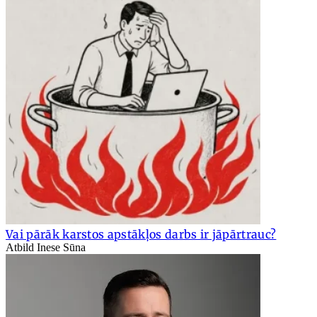
Vai pārāk karstos apstākļos darbs ir jāpārtrauc?
Atbild Inese Sūna