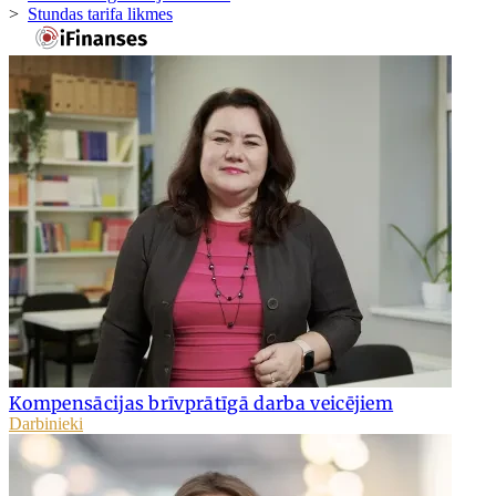
>
Stundas tarifa likmes
Kompensācijas brīvprātīgā darba veicējiem
Darbinieki