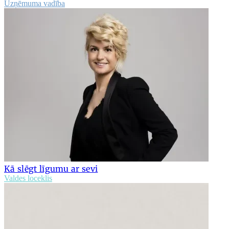
Uzņēmuma vadība
Kā slēgt līgumu ar sevi
Valdes loceklis