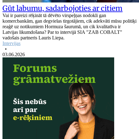
Gūt labumu, sadarbojoties ar citiem
Vai ir pareizi rēķināt tā dēvēto virspeļņas nodokli gan
komercbankām, gan degvielas tirgotājiem, cik adekvāti mūsu politiķi
reaģē uz notikumiem Hormuza šaurumā, un cik kvalitatīva ir
Latvijas likumdošana? Par to intervijā SIA "ZAB COBALT"
vadošais partneris Lauris Liepa.
Intervijas
•
03.06.2026