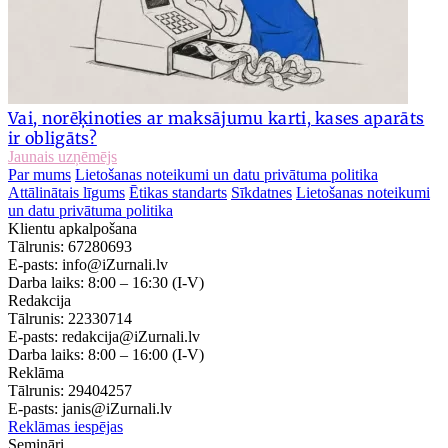
Vai, norēķinoties ar maksājumu karti, kases aparāts
ir obligāts?
Jaunais uzņēmējs
Par mums
Lietošanas noteikumi un datu privātuma politika
Attālinātais līgums
Ētikas standarts
Sīkdatnes
Lietošanas noteikumi
un datu privātuma politika
Klientu apkalpošana
Tālrunis:
67280693
E-pasts:
info@iZurnali.lv
Darba laiks:
8:00 – 16:30
(I-V)
Redakcija
Tālrunis:
22330714
E-pasts:
redakcija@iZurnali.lv
Darba laiks:
8:00 – 16:00
(I-V)
Reklāma
Tālrunis:
29404257
E-pasts:
janis@iZurnali.lv
Reklāmas iespējas
Semināri