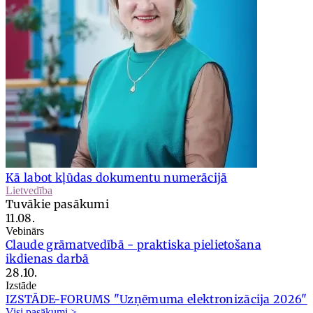
Kā labot kļūdas dokumentu numerācijā
Lietvedība
Tuvākie pasākumi
11.08.
Vebinārs
Claude grāmatvedībā - praktiska pielietošana
ikdienas darbā
28.10.
Izstāde
IZSTĀDE-FORUMS "Uzņēmuma elektronizācija 2026"
Visi pasākumi >