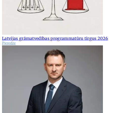
Latvijas grāmatvedības programmatūru tirgus 2026
Pieredze