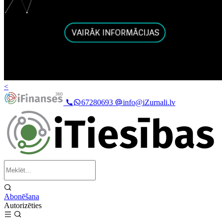
<
67280693
info@iZurnali.lv
Abonēšana
Autorizēties