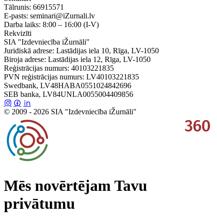
Tālrunis:
66915571
E-pasts:
seminari@iZurnali.lv
Darba laiks:
8:00 – 16:00
(I-V)
Rekvizīti
SIA "Izdevniecība iŽurnāli"
Juridiskā adrese: Lastādijas iela 10, Rīga, LV-1050
Biroja adrese: Lastādijas iela 12, Rīga, LV-1050
Reģistrācijas numurs: 40103221835
PVN reģistrācijas numurs: LV40103221835
Swedbank, LV48HABA0551024842696
SEB banka, LV84UNLA0055004409856
© 2009 - 2026 SIA "Izdevniecība iŽurnāli"
Mēs novērtējam Tavu
privātumu