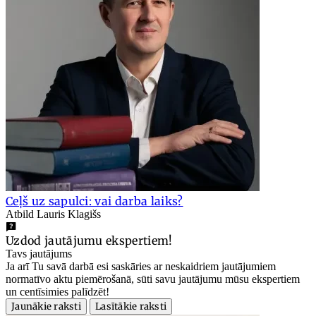
Ceļš uz sapulci: vai darba laiks?
Atbild Lauris Klagišs
Uzdod jautājumu ekspertiem!
Tavs jautājums
Ja arī Tu savā darbā esi saskāries ar neskaidriem jautājumiem
normatīvo aktu piemērošanā, sūti savu jautājumu mūsu ekspertiem
un centīsimies palīdzēt!
Jaunākie raksti
Lasītākie raksti