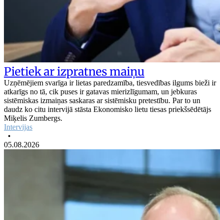
Pietiek ar izpratnes maiņu
Uzņēmējiem svarīga ir lietas paredzamība, tiesvedības ilgums bieži ir
atkarīgs no tā, cik puses ir gatavas mierizlīgumam, un jebkuras
sistēmiskas izmaiņas saskaras ar sistēmisku pretestību. Par to un
daudz ko citu intervijā stāsta Ekonomisko lietu tiesas priekšsēdētājs
Miķelis Zumbergs.
Intervijas
•
05.08.2026