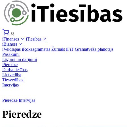
iFinanses
iTiesības
iBizness
iVeidlapas
iRokasgrāmatas
Žurnāls iFiT
Grāmatveža plānotājs
Pasākumi
Līgumi un darījumi
Pieredze
Darba tiesības
Lietvedība
Tiesvedības
Intervijas
Pieredze
Intervijas
Pieredze