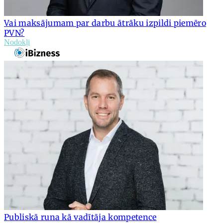
Vai maksājumam par darbu ātrāku izpildi piemēro
PVN?
Nodokļi
Publiskā runa kā vadītāja kompetence