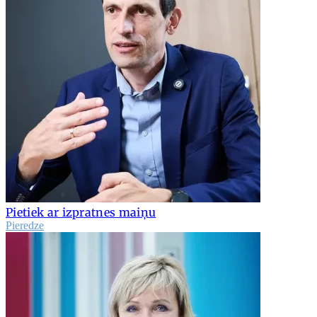
Pietiek ar izpratnes maiņu
Pieredze