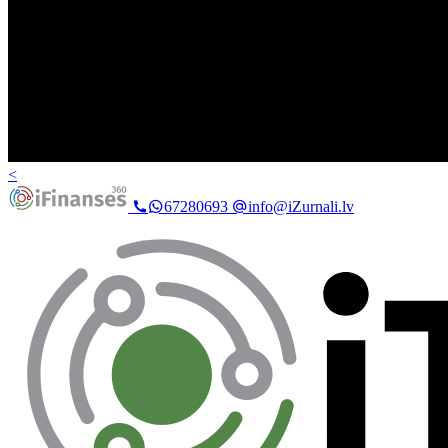
<
67280693
info@iZurnali.lv