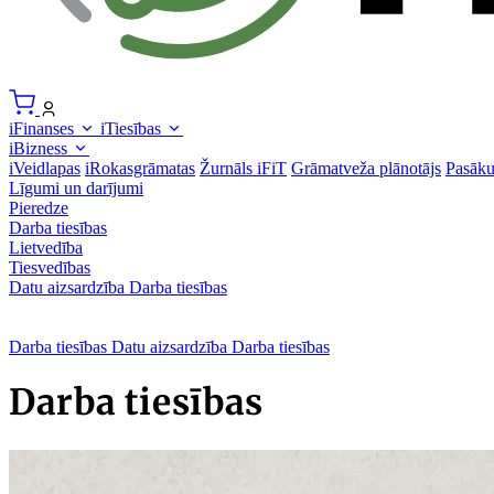
iFinanses
iTiesības
iBizness
iVeidlapas
iRokasgrāmatas
Žurnāls iFiT
Grāmatveža plānotājs
Pasāk
Līgumi un darījumi
Pieredze
Darba tiesības
Lietvedība
Tiesvedības
Datu aizsardzība
Darba tiesības
Darba tiesības
Datu aizsardzība
Darba tiesības
Darba tiesības