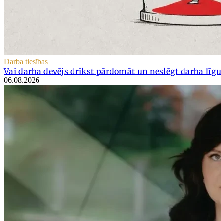
Darba tiesības
Vai darba devējs drīkst pārdomāt un neslēgt darba lī
06.08.2026