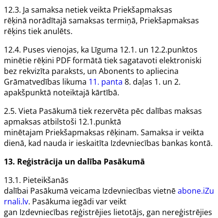
12.3. Ja samaksa netiek veikta
Priekšapmaksas
rēķinā
norādītajā samaksas termiņā,
Priekšapmaksas
rēķins
tiek anulēts.
12.4. Puses vienojas, ka
Līguma
12.1. un 12.2.punktos
minētie rēķini PDF formātā tiek sagatavoti elektroniski
bez rekvizīta
paraksts,
un
Abonents
to apliecina
Grāmatvedības likuma
11. panta
8. daļas 1. un 2.
apakšpunktā noteiktajā kārtībā.
2.5. Vieta
Pasākumā
tiek rezervēta pēc dalības maksas
apmaksas atbilstoši 12.1.punktā
minētajam
Priekšapmaksas rēķinam
. Samaksa ir veikta
dienā, kad nauda ir ieskaitīta
Izdevniecības
bankas kontā.
13.
Reģistrācija un dalība
Pasākumā
13.1. Pieteikšanās
dalībai
Pasākumā
veicama
Izdevniecības
vietnē
abone.iZu
rnali.lv
.
Pasākuma
iegādi var veikt
gan
Izdevniecības
reģistrējies lietotājs, gan nereģistrējies