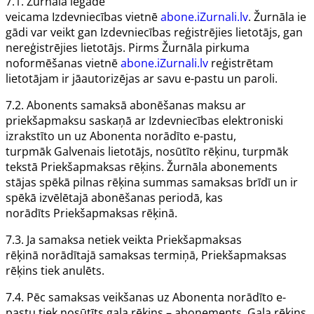
7.1.
Žurnāla
iegāde
veicama
Izdevniecības
vietnē
abone.iZurnali.lv
.
Žurnāla
ie
gādi var veikt gan
Izdevniecības
reģistrējies lietotājs, gan
nereģistrējies lietotājs. Pirms
Žurnāla
pirkuma
noformēšanas vietnē
abone.iZurnali.lv
reģistrētam
lietotājam ir jāautorizējas ar savu e-pastu un paroli.
7.2.
Abonents
samaksā abonēšanas maksu ar
priekšapmaksu saskaņā ar
Izdevniecības
elektroniski
izrakstīto un uz
Abonenta
norādīto e-pastu,
turpmāk
Galvenais lietotājs
, nosūtīto rēķinu, turpmāk
tekstā
Priekšapmaksas rēķins
.
Žurnāla
abonements
stājas spēkā pilnas rēķina summas samaksas brīdī un ir
spēkā izvēlētajā abonēšanas periodā, kas
norādīts
Priekšapmaksas rēķinā
.
7.3. Ja samaksa netiek veikta
Priekšapmaksas
rēķinā
norādītajā samaksas termiņā,
Priekšapmaksas
rēķins
tiek anulēts.
7.4. Pēc samaksas veikšanas uz
Abonenta
norādīto e-
pastu tiek nosūtīts gala rēķins – abonements. Gala rēķins