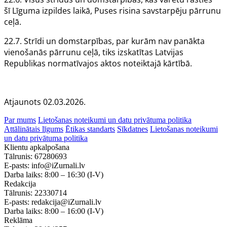
šī
Līguma
izpildes laikā,
Puses
risina savstarpēju pārrunu
ceļā.
22.7. Strīdi un domstarpības, par kurām nav panākta
vienošanās pārrunu ceļā, tiks izskatītas Latvijas
Republikas normatīvajos aktos noteiktajā kārtībā.
Atjaunots 02.03.2026.
Par mums
Lietošanas noteikumi un datu privātuma politika
Attālinātais līgums
Ētikas standarts
Sīkdatnes
Lietošanas noteikumi
un datu privātuma politika
Klientu apkalpošana
Tālrunis:
67280693
E-pasts:
info@iZurnali.lv
Darba laiks:
8:00 – 16:30
(I-V)
Redakcija
Tālrunis:
22330714
E-pasts:
redakcija@iZurnali.lv
Darba laiks:
8:00 – 16:00
(I-V)
Reklāma