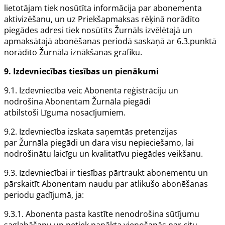
lietotājam
tiek nosūtīta informācija par abonementa
aktivizēšanu, un uz
Priekšapmaksas rēķinā
norādīto
piegādes adresi tiek nosūtīts
Žurnāls
izvēlētajā un
apmaksātajā abonēšanas periodā saskaņā ar 6.3.punktā
norādīto
Žurnāla
iznākšanas grafiku.
9.
Izdevniecības
tiesības un pienākumi
9.1.
Izdevniecība
veic
Abonenta
reģistrāciju un
nodrošina
Abonentam Žurnāla
piegādi
atbilstoši
Līguma
nosacījumiem.
9.2.
Izdevniecība
izskata saņemtās pretenzijas
par
Žurnāla
piegādi un dara visu nepieciešamo, lai
nodrošinātu laicīgu un kvalitatīvu piegādes veikšanu.
9.3.
Izdevniecībai
ir tiesības pārtraukt abonementu un
pārskaitīt
Abonentam
naudu par atlikušo abonēšanas
periodu gadījumā, ja:
9.3.1.
Abonenta
pasta kastīte nenodrošina sūtījumu