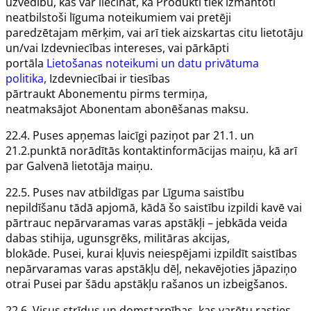
uzvedību, kas var liecināt, ka
Produkti
tiek izmantoti
neatbilstoši līguma noteikumiem vai pretēji
paredzētajam mērķim, vai arī tiek aizskartas citu lietotāju
un/vai
Izdevniecības
intereses, vai pārkāpti
portāla
Lietošanas noteikumi un datu privātuma
politika
,
Izdevniecībai
ir tiesības
pārtraukt
Abonementu
pirms termiņa,
neatmaksājot
Abonentam
abonēšanas maksu.
22.4.
Puses
apņemas laicīgi paziņot par 21.1. un
21.2.punktā norādītās kontaktinformācijas maiņu, kā arī
par
Galvenā lietotāja
maiņu.
22.5.
Puses
nav atbildīgas par
Līguma
saistību
nepildīšanu tādā apjomā, kādā šo saistību izpildi kavē vai
pārtrauc nepārvaramas varas apstākļi – jebkāda veida
dabas stihija, ugunsgrēks, militāras akcijas,
blokāde.
Pusei
, kurai kļuvis neiespējami izpildīt saistības
nepārvaramas varas apstākļu dēļ, nekavējoties jāpaziņo
otrai
Pusei
par šādu apstākļu rašanos un izbeigšanos.
22.6. Visus strīdus un domstarpības, kas varētu rasties