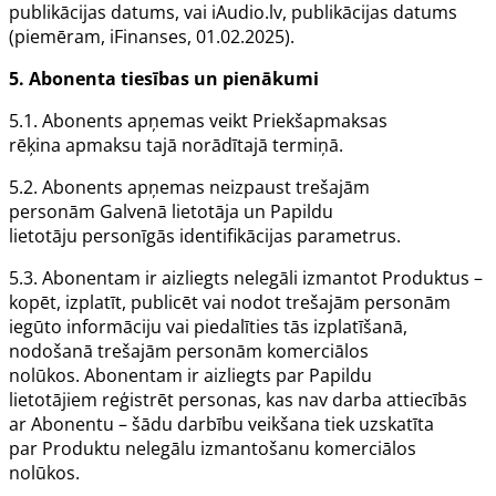
publikācijas datums, vai iAudio.lv, publikācijas datums
(piemēram, iFinanses, 01.02.2025).
5.
Abonenta
tiesības un pienākumi
5.1.
Abonents
apņemas veikt
Priekšapmaksas
rēķina
apmaksu tajā norādītajā termiņā.
5.2.
Abonents
apņemas neizpaust trešajām
personām
Galvenā lietotāja
un
Papildu
lietotāju
personīgās identifikācijas parametrus.
5.3.
Abonentam
ir aizliegts nelegāli izmantot
Produktus
–
kopēt, izplatīt, publicēt vai nodot trešajām personām
iegūto informāciju vai piedalīties tās izplatīšanā,
nodošanā trešajām personām komerciālos
nolūkos.
Abonentam
ir aizliegts par
Papildu
lietotājiem
reģistrēt personas, kas nav darba attiecībās
ar
Abonentu
– šādu darbību veikšana tiek uzskatīta
par
Produktu
nelegālu izmantošanu komerciālos
nolūkos.