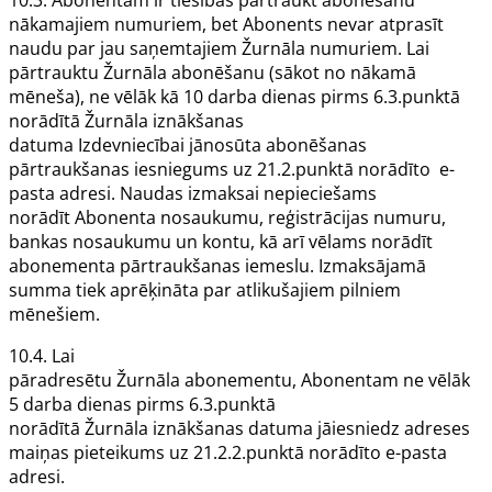
10.3.
Abonentam
ir tiesības pārtraukt abonēšanu
nākamajiem numuriem, bet
Abonents
nevar atprasīt
naudu par jau saņemtajiem
Žurnāla
numuriem. Lai
pārtrauktu
Žurnāla
abonēšanu (sākot no nākamā
mēneša), ne vēlāk kā 10 darba dienas pirms 6.3.punktā
norādītā
Žurnāla
iznākšanas
datuma
Izdevniecībai
jānosūta abonēšanas
pārtraukšanas iesniegums uz 21.2.punktā norādīto e-
pasta adresi. Naudas izmaksai nepieciešams
norādīt
Abonenta
nosaukumu, reģistrācijas numuru,
bankas nosaukumu un kontu, kā arī vēlams norādīt
abonementa pārtraukšanas iemeslu. Izmaksājamā
summa tiek aprēķināta par atlikušajiem pilniem
mēnešiem.
10.4. Lai
pāradresētu
Žurnāla
abonementu,
Abonentam
ne vēlāk
5 darba dienas pirms 6.3.punktā
norādītā
Žurnāla
iznākšanas datuma jāiesniedz adreses
maiņas pieteikums uz 21.2.2.punktā norādīto e-pasta
adresi.