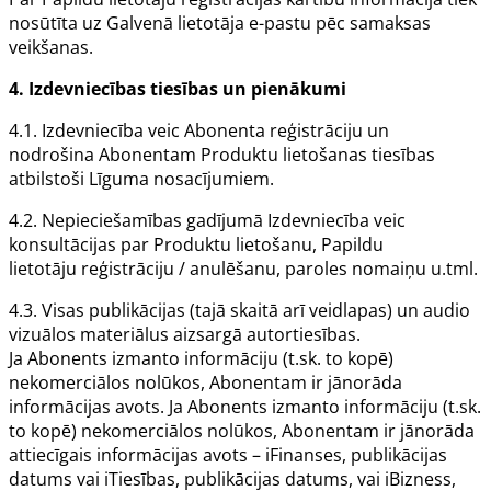
nosūtīta uz
Galvenā lietotāja
e-pastu pēc samaksas
veikšanas.
4.
Izdevniecības
tiesības un pienākumi
4.1.
Izdevniecība
veic
Abonenta
reģistrāciju un
nodrošina
Abonentam Produktu
lietošanas tiesības
atbilstoši
Līguma
nosacījumiem.
4.2. Nepieciešamības gadījumā
Izdevniecība
veic
konsultācijas par
Produktu
lietošanu,
Papildu
lietotāju
reģistrāciju / anulēšanu, paroles nomaiņu u.tml.
4.3. Visas publikācijas (tajā skaitā arī veidlapas) un audio
vizuālos materiālus aizsargā autortiesības.
Ja
Abonents
izmanto informāciju (t.sk. to kopē)
nekomerciālos nolūkos,
Abonentam
ir jānorāda
informācijas avots. Ja
Abonents
izmanto informāciju (t.sk.
to kopē) nekomerciālos nolūkos,
Abonentam
ir jānorāda
attiecīgais informācijas avots – iFinanses, publikācijas
datums vai iTiesības, publikācijas datums, vai iBizness,