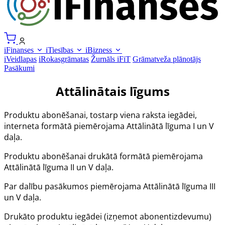
iFinanses
iTiesības
iBizness
iVeidlapas
iRokasgrāmatas
Žurnāls iFiT
Grāmatveža plānotājs
Pasākumi
Attālinātais līgums
Produktu abonēšanai, tostarp viena raksta iegādei,
interneta formātā piemērojama Attālinātā līguma I un V
daļa.
Produktu abonēšanai drukātā formātā piemērojama
Attālinātā līguma II un V daļa.
Par dalību pasākumos piemērojama Attālinātā līguma III
un V daļa.
Drukāto produktu iegādei (izņemot abonentizdevumu)