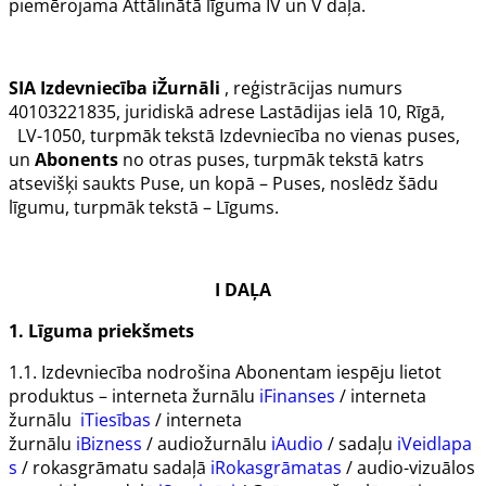
piemērojama Attālinātā līguma IV un V daļa.
SIA
Izdevniecība iŽurnāli
, reģistrācijas numurs
40103221835, juridiskā adrese Lastādijas ielā 10, Rīgā,
LV-1050, turpmāk tekstā
Izdevniecība
no vienas puses,
un
Abonents
no otras puses, turpmāk tekstā katrs
atsevišķi saukts
Puse
, un kopā –
Puses
, noslēdz šādu
līgumu, turpmāk tekstā –
Līgums
.
I DAĻA
1. Līguma priekšmets
1.1.
Izdevniecība
nodrošina
Abonentam
iespēju lietot
produktus – interneta žurnālu
iFinanses
/
interneta
žurnālu
iTiesības
/ interneta
žurnālu
iBizness
/
audiožurnālu
iAudio
/
sadaļu
iVeidlapa
s
/
rokasgrāmatu sadaļā
iRokasgrāmatas
/ audio-vizuālos