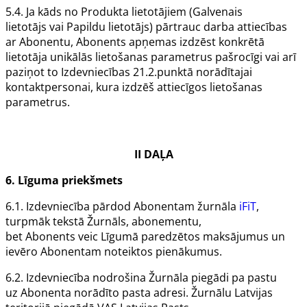
5.4. Ja kāds no
Produkta
lietotājiem (
Galvenais
lietotājs
vai
Papildu lietotājs
) pārtrauc darba attiecības
ar
Abonentu
,
Abonents
apņemas izdzēst konkrētā
lietotāja unikālās lietošanas parametrus pašrocīgi vai arī
paziņot to
Izdevniecības
21.2.punktā norādītajai
kontaktpersonai, kura izdzēš attiecīgos lietošanas
parametrus.
II DAĻA
6. Līguma priekšmets
6.1.
Izdevniecība
pārdod
Abonentam
žurnāla
iFiT
,
turpmāk tekstā
Žurnāls
, abonementu,
bet
Abonents
veic
Līgumā
paredzētos maksājumus un
ievēro
Abonentam
noteiktos pienākumus.
6.2.
Izdevniecība
nodrošina
Žurnāla
piegādi pa pastu
uz
Abonenta
norādīto pasta adresi.
Žurnālu
Latvijas