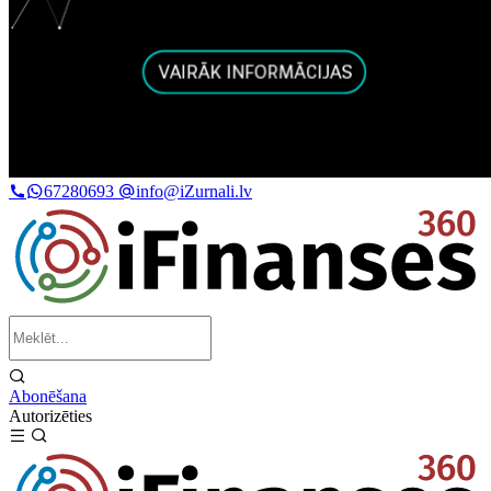
67280693
info@iZurnali.lv
Abonēšana
Autorizēties