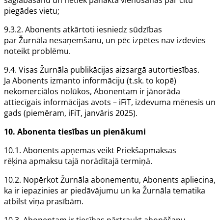
saglabāšanu un netiek panākta vienošanās par citu
piegādes vietu;
9.3.2.
Abonents
atkārtoti iesniedz sūdzības
par
Žurnāla
nesaņemšanu, un pēc izpētes nav izdevies
noteikt problēmu.
9.4. Visas
Žurnāla
publikācijas aizsargā autortiesības.
Ja
Abonents
izmanto informāciju (t.sk. to kopē)
nekomerciālos nolūkos,
Abonentam
ir jānorāda
attiecīgais informācijas avots – iFiT, izdevuma mēnesis un
gads (piemēram, iFiT, janvāris 2025).
10.
Abonenta
tiesības un pienākumi
10.1.
Abonents
apņemas veikt
Priekšapmaksas
rēķina
apmaksu tajā norādītajā termiņā.
10.2. Nopērkot
Žurnāla
abonementu,
Abonents
apliecina,
ka ir iepazinies ar piedāvājumu un ka
Žurnāla
tematika
atbilst viņa prasībām.