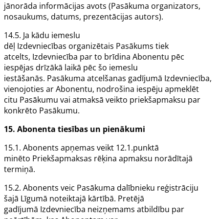
jānorāda informācijas avots (Pasākuma organizators,
nosaukums, datums, prezentācijas autors).
14.5. Ja kādu iemeslu
dēļ
Izdevniecības
organizētais
Pasākums
tiek
atcelts,
Izdevniecība
par to brīdina
Abonentu
pēc
iespējas drīzākā laikā pēc šo iemeslu
iestāšanās.
Pasākuma
atcelšanas gadījumā
Izdevniecība
,
vienojoties ar
Abonentu
, nodrošina iespēju apmeklēt
citu
Pasākumu
vai atmaksā veikto priekšapmaksu par
konkrēto
Pasākumu
.
15.
Abonenta
tiesības un pienākumi
15.1.
Abonents
apņemas veikt 12.1.punktā
minēto
Priekšapmaksas rēķina
apmaksu norādītajā
termiņā.
15.2.
Abonents
veic
Pasākuma
dalībnieku reģistrāciju
šajā
Līgumā
noteiktajā kārtībā. Pretējā
gadījumā
Izdevniecība
neizņemams atbildību par