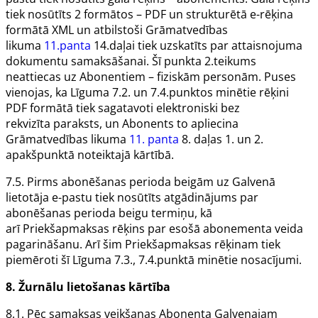
tiek nosūtīts 2 formātos – PDF un strukturētā e-rēķina
formātā XML un atbilstoši Grāmatvedības
likuma
11.panta
14.daļai tiek uzskatīts par attaisnojuma
dokumentu samaksāšanai. Šī punkta 2.teikums
neattiecas uz
Abonentiem
– fiziskām personām. Puses
vienojas, ka
Līguma
7.2. un 7.4.punktos minētie rēķini
PDF formātā tiek sagatavoti elektroniski bez
rekvizīta
paraksts,
un
Abonents
to apliecina
Grāmatvedības likuma
11. panta
8. daļas 1. un 2.
apakšpunktā noteiktajā kārtībā.
7.5. Pirms abonēšanas perioda beigām uz
Galvenā
lietotāja
e-pastu tiek nosūtīts atgādinājums par
abonēšanas perioda beigu termiņu, kā
arī
Priekšapmaksas rēķins
par esošā abonementa veida
pagarināšanu. Arī šim Priekšapmaksas rēķinam tiek
piemēroti šī Līguma 7.3., 7.4.punktā minētie nosacījumi.
8.
Žurnālu
lietošanas kārtība
8.1. Pēc samaksas veikšanas
Abonenta
Galvenajam