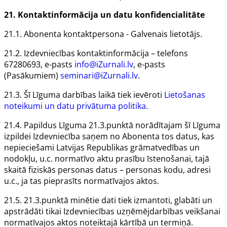
21. Kontaktinformācija un datu konfidencialitāte
21.1.
Abonenta
kontaktpersona
- Galvenais lietotājs.
21.2.
Izdevniecības
kontaktinformācija – telefons
67280693, e-pasts
info@iZurnali.lv
, e-pasts
(Pasākumiem)
seminari@iZurnali.lv
.
21.3. Šī Līguma darbības laikā tiek ievēroti
Lietošanas
noteikumi un datu privātuma politika
.
21.4. Papildus Līguma 21.3.punktā norādītajam šī Līguma
izpildei Izdevniecība saņem no Abonenta tos datus, kas
nepieciešami Latvijas Republikas grāmatvedības un
nodokļu, u.c. normatīvo aktu prasību īstenošanai, tajā
skaitā fiziskās personas datus – personas kodu, adresi
u.c., ja tas pieprasīts normatīvajos aktos.
21.5. 21.3.punktā minētie dati tiek izmantoti, glabāti un
apstrādāti tikai Izdevniecības uzņēmējdarbības veikšanai
normatīvajos aktos noteiktajā kārtībā un termiņā.