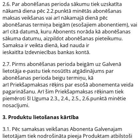
2.6. Par abonēšanas perioda sākumu tiek uzskatīta
nākamā diena pēc 2.2.punktā minētās abonēšanas
maksas veikšanas vai arī nākamajā dienā pēc
abonēšanas termiņa beigām (esošajiem abonentiem), vai
arī citā datumā, kuru
Abonents
norāda kā abonēšanas
sākuma datumu, aizpildot abonēšanas pieteikumu.
Samaksa ir veikta dienā, kad nauda ir
ieskaitīta
Izdevniecības
bankas kontā.
2.7. Pirms abonēšanas perioda beigām uz
Galvenā
lietotāja
e-pastu tiek nosūtīts atgādinājums par
abonēšanas perioda beigu termiņu, kā
arī
Priekšapmaksas rēķins
par esošā abonementa veida
pagarināšanu. Arī šim
Priekšapmaksas rēķinam
tiek
piemēroti šī
Līguma
2.3., 2.4., 2.5., 2.6.punktā minētie
nosacījumi.
3.
Produktu
lietošanas kārtība
3.1. Pēc samaksas veikšanas
Abonenta
Galvenajam
lietotājam
tiek nodrošināta pieeja
Produktam
atbilstoši