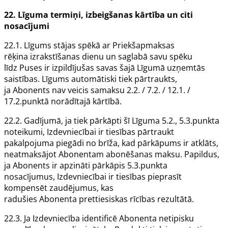
22.
Līguma
termiņi, izbeigšanas kārtība un citi
nosacījumi
22.1.
Līgums
stājas spēkā ar
Priekšapmaksas
rēķina
izrakstīšanas dienu un saglabā savu spēku
līdz
Puses
ir izpildījušas savas šajā
Līgumā
uzņemtās
saistības.
Līgums
automātiski tiek pārtraukts,
ja
Abonents
nav veicis samaksu 2.2. / 7.2. / 12.1. /
17.2.punktā norādītajā kārtībā.
22.2. Gadījumā, ja tiek pārkāpti šī
Līguma
5.2., 5.3.punkta
noteikumi,
Izdevniecībai
ir tiesības pārtraukt
pakalpojuma piegādi no brīža, kad pārkāpums ir atklāts,
neatmaksājot
Abonentam
abonēšanas maksu. Papildus,
ja
Abonents
ir apzināti pārkāpis 5.3.punkta
nosacījumus,
Izdevniecībai
ir tiesības pieprasīt
kompensēt zaudējumus, kas
radušies
Abonenta
prettiesiskas rīcības rezultātā.
22.3. Ja
Izdevniecība
identificē
Abonenta
netipisku