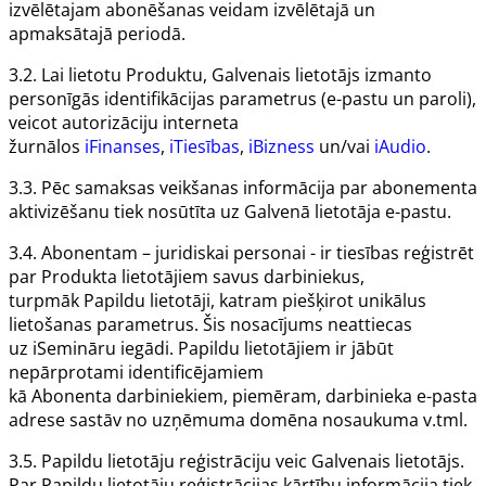
izvēlētajam abonēšanas veidam izvēlētajā un
apmaksātajā periodā.
3.2. Lai lietotu
Produktu
,
Galvenais lietotājs
izmanto
personīgās identifikācijas parametrus (e-pastu un paroli),
veicot autorizāciju interneta
žurnālos
iFinanses
,
iTiesības
,
iBizness
un/vai
iAudio
.
3.3. Pēc samaksas veikšanas informācija par abonementa
aktivizēšanu tiek nosūtīta uz
Galvenā lietotāja
e-pastu.
3.4.
Abonentam
– juridiskai personai - ir tiesības reģistrēt
par
Produkta
lietotājiem savus darbiniekus,
turpmāk
Papildu lietotāji
, katram piešķirot unikālus
lietošanas parametrus. Šis nosacījums neattiecas
uz
iSemināru
iegādi.
Papildu lietotājiem
ir jābūt
nepārprotami identificējamiem
kā
Abonenta
darbiniekiem, piemēram, darbinieka e-pasta
adrese sastāv no uzņēmuma domēna nosaukuma v.tml.
3.5.
Papildu lietotāju
reģistrāciju veic
Galvenais lietotājs
.
Par
Papildu lietotāju
reģistrācijas kārtību informācija tiek