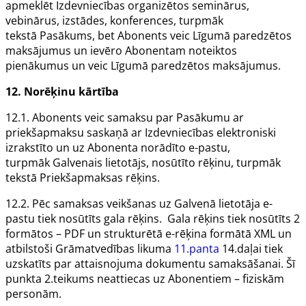
apmeklēt
Izdevniecības
organizētos seminārus,
vebinārus, izstādes, konferences, turpmāk
tekstā
Pasākums
, bet
Abonents
veic
Līgumā
paredzētos
maksājumus un ievēro
Abonentam
noteiktos
pienākumus un veic
Līgumā
paredzētos maksājumus.
12.
Norēķinu kārtība
12.1.
Abonents
veic samaksu par
Pasākumu
ar
priekšapmaksu saskaņā ar
Izdevniecības
elektroniski
izrakstīto un uz
Abonenta
norādīto e-pastu,
turpmāk
Galvenais lietotājs
, nosūtīto rēķinu, turpmāk
tekstā
Priekšapmaksas rēķins
.
12.2. Pēc samaksas veikšanas uz
Galvenā lietotāja
e-
pastu tiek nosūtīts gala rēķins. Gala rēķins tiek nosūtīts 2
formātos – PDF un strukturētā e-rēķina formātā XML un
atbilstoši Grāmatvedības likuma
11.panta
14.daļai tiek
uzskatīts par attaisnojuma dokumentu samaksāšanai. Šī
punkta 2.teikums neattiecas uz
Abonentiem
– fiziskām
personām.