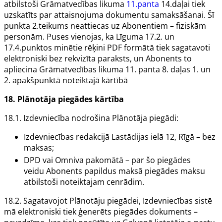
atbilstoši Grāmatvedības likuma
11.panta
14.daļai tiek
uzskatīts par attaisnojuma dokumentu samaksāšanai. Šī
punkta 2.teikums neattiecas uz
Abonentiem
– fiziskām
personām. Puses vienojas, ka Līguma 17.2. un
17.4.punktos minētie rēķini PDF formātā tiek sagatavoti
elektroniski bez rekvizīta paraksts, un
Abonents
to
apliecina Grāmatvedības likuma 11. panta 8. daļas 1. un
2. apakšpunktā noteiktajā kārtībā
18.
Plānotāja
piegādes kārtība
18.1.
Izdevniecība
nodrošina
Plānotāja
piegādi:
Izdevniecības
redakcijā Lastādijas ielā 12, Rīgā – bez
maksas;
DPD vai Omniva pakomātā – par šo piegādes
veidu
Abonents
papildus maksā piegādes maksu
atbilstoši noteiktajam cenrādim.
18.2. Sagatavojot
Plānotāju
piegādei,
Izdevniecības
sistē
mā elektroniski tiek ģenerēts piegādes dokuments –