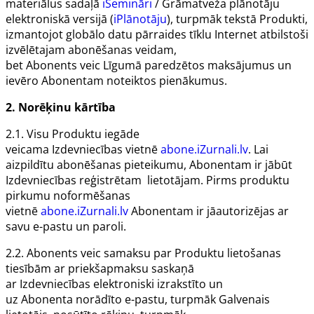
materiālus sadaļā
iSemināri
/ Grāmatveža plānotāju
elektroniskā versijā (
iPlānotāju
), turpmāk tekstā
Produkti
,
izmantojot globālo datu pārraides tīklu
Internet
atbilstoši
izvēlētajam abonēšanas veidam,
bet
Abonents
veic
Līgumā
paredzētos maksājumus un
ievēro
Abonentam
noteiktos pienākumus.
2. Norēķinu kārtība
2.1. Visu
Produktu
iegāde
veicama
Izdevniecības
vietnē
abone.iZurnali.lv
. Lai
aizpildītu abonēšanas pieteikumu,
Abonentam
ir jābūt
Izdevniecības reģistrētam lietotājam. Pirms produktu
pirkumu noformēšanas
vietnē
abone.iZurnali.lv
Abonentam
ir jāautorizējas ar
savu e-pastu un paroli.
2.2.
Abonents
veic samaksu par
Produktu
lietošanas
tiesībām ar priekšapmaksu saskaņā
ar
Izdevniecības
elektroniski izrakstīto un
uz
Abonenta
norādīto e-pastu, turpmāk
Galvenais