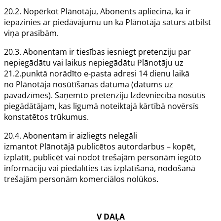
20.2. Nopērkot
Plānotāju
,
Abonents
apliecina, ka ir
iepazinies ar piedāvājumu un ka
Plānotāja
saturs atbilst
viņa prasībām.
20.3.
Abonentam
ir tiesības iesniegt pretenziju par
nepiegādātu vai laikus nepiegādātu
Plānotāju
uz
21.2.punktā norādīto e-pasta adresi 14 dienu laikā
no
Plānotāja
nosūtīšanas datuma (datums uz
pavadzīmes). Saņemto pretenziju
Izdevniecība
nosūtīs
piegādātājam, kas līgumā noteiktajā kārtībā novērsīs
konstatētos trūkumus.
20.4.
Abonentam
ir aizliegts nelegāli
izmantot
Plānotājā
publicētos autordarbus – kopēt,
izplatīt, publicēt vai nodot trešajām personām iegūto
informāciju vai piedalīties tās izplatīšanā, nodošanā
trešajām personām komerciālos nolūkos.
V DAĻA