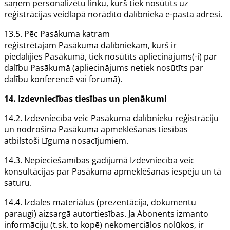
saņem personalizētu linku, kurš tiek nosūtīts uz
reģistrācijas veidlapā norādīto dalībnieka e-pasta adresi.
13.5. Pēc
Pasākuma
katram
reģistrētajam
Pasākuma
dalībniekam, kurš ir
piedalījies
Pasākumā
, tiek nosūtīts apliecinājums(-i) par
dalību
Pasākumā
(apliecinājums netiek nosūtīts par
dalību konferencē vai forumā).
14.
Izdevniecības
tiesības un pienākumi
14.2.
Izdevniecība
veic
Pasākuma
dalībnieku reģistrāciju
un nodrošina
Pasākuma
apmeklēšanas tiesības
atbilstoši
Līguma
nosacījumiem.
14.3. Nepieciešamības gadījumā
Izdevniecība
veic
konsultācijas par
Pasākuma
apmeklēšanas iespēju un tā
saturu.
14.4. Izdales materiālus (prezentācija, dokumentu
paraugi) aizsargā autortiesības. Ja
Abonents
izmanto
informāciju (t.sk. to kopē) nekomerciālos nolūkos, ir