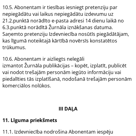
10.5.
Abonentam
ir tiesības iesniegt pretenziju par
nepiegādātu vai laikus nepiegādātu izdevumu uz
21.2.punktā norādīto e-pasta adresi 14 dienu laikā no
6.3.punktā norādītā
Žurnāla
iznākšanas datuma.
Saņemto pretenziju
Izdevniecība
nosūtīs piegādātājam,
kas līgumā noteiktajā kārtībā novērsīs konstatētos
trūkumus.
10.6.
Abonentam
ir aizliegts nelegāli
izmantot
Žurnāla
publikācijas – kopēt, izplatīt, publicēt
vai nodot trešajām personām iegūto informāciju vai
piedalīties tās izplatīšanā, nodošanā trešajām personām
komerciālos nolūkos.
III DAĻA
11.
Līguma priekšmets
11.1.
Izdevniecība
nodrošina
Abonentam
iespēju