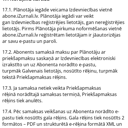
17.1.
Plānotāja
iegāde veicama
Izdevniecības
vietnē
abone.iZurnali.lv.
Plānotāja
iegādi var veikt
gan
Izdevniecības
reģistrējies lietotājs, gan nereģistrējies
lietotājs. Pirms
Plānotāja
pirkuma noformēšanas vietnē
abone.iZurnali.lv reģistrētam lietotājam ir jāautorizējas
ar savu e-pastu un paroli.
17.2.
Abonents
samaksā maksu par
Plānotāju
ar
priekšapmaksu saskaņā ar
Izdevniecības
elektroniski
izrakstīto un uz
Abonenta
norādīto e-pastu,
turpmāk
Galvenais lietotājs
, nosūtīto rēķinu, turpmāk
tekstā
Priekšapmaksas rēķins
.
17.3. Ja samaksa netiek veikta
Priekšapmaksas
rēķinā
norādītajā samaksas termiņā,
Priekšapmaksas
rēķins
tiek anulēts.
17.4. Pēc samaksas veikšanas uz
Abonenta
norādīto e-
pastu tiek nosūtīts gala rēķins. Gala rēķins tiek nosūtīts 2
formātos – PDF un strukturētā e-rēķina formātā XML un