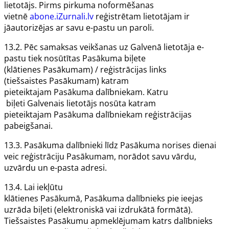
lietotājs. Pirms pirkuma noformēšanas
vietnē
abone.iZurnali.lv
reģistrētam lietotājam ir
jāautorizējas ar savu e-pastu un paroli.
13.2. Pēc samaksas veikšanas uz
Galvenā lietotāja
e-
pastu tiek nosūtītas
Pasākuma
biļete
(klātienes
Pasākumam
) / reģistrācijas links
(tiešsaistes
Pasākumam
) katram
pieteiktajam
Pasākuma
dalībniekam. Katru
biļeti
Galvenais lietotājs
nosūta katram
pieteiktajam
Pasākuma
dalībniekam reģistrācijas
pabeigšanai.
13.3.
Pasākuma
dalībnieki līdz
Pasākuma
norises dienai
veic reģistrāciju
Pasākumam
, norādot savu vārdu,
uzvārdu un e-pasta adresi.
13.4. Lai iekļūtu
klātienes
Pasākumā
,
Pasākuma
dalībnieks pie ieejas
uzrāda biļeti (elektroniskā vai izdrukātā formātā).
Tiešsaistes
Pasākumu
apmeklējumam katrs dalībnieks