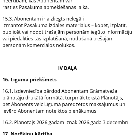
neērtībām, kas
Abonentam
var
rasties
Pasākuma
apmeklēšanas laikā.
15.3.
Abonentam
ir aizliegts nelegāli
izmantot
Pasākuma
izdales materiālus – kopēt, izplatīt,
publicēt vai nodot trešajām personām iegūto informāciju
vai piedalīties tās izplatīšanā, nodošanā trešajām
personām komerciālos nolūkos.
IV DAĻA
16. Līguma priekšmets
16.1.
Izdevniecība
pārdod
Abonentam
Grāmatveža
plānotāju drukātā formātā, turpmāk tekstā
Plānotājs
,
bet
Abonents
veic
Līgumā
paredzētos maksājumus un
ievēro
Abonentam
noteiktos pienākumus.
16.2.
Plānotājs
2026.gadam iznāk 2026.gada 3.decembrī
17. Norēķinu kārtība