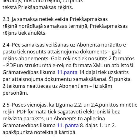
lietotājs
, nosūtīto rēķinu, turpmāk
tekstā
Priekšapmaksas rēķins
.
2.3. Ja samaksa netiek veikta
Priekšapmaksas
rēķinā
norādītajā samaksas termiņā,
Priekšapmaksas
rēķins
tiek anulēts.
2.4. Pēc samaksas veikšanas uz
Abonenta
norādīto e-
pastu tiek nosūtīts attaisnojuma dokuments – gala
rēķins-abonements. Gala rēķins tiek nosūtīts 2 formātos
– PDF un strukturētā e-rēķina formātā XML un atbilstoši
Grāmatvedības likuma
11.panta
14.daļai tiek uzskatīts
par attaisnojuma dokumentu samaksāšanai. Šī punkta
2.teikums neattiecas uz
Abonentiem
– fiziskām
personām.
2.5. Puses vienojas, ka
Līguma
2.2. un 2.4.punktos minētie
rēķini PDF formātā tiek sagatavoti elektroniski bez
rekvizīta
paraksts,
un
Abonents
to apliecina
Grāmatvedības likuma
11. panta
8. daļas 1. un 2.
apakšpunktā noteiktajā kārtībā.