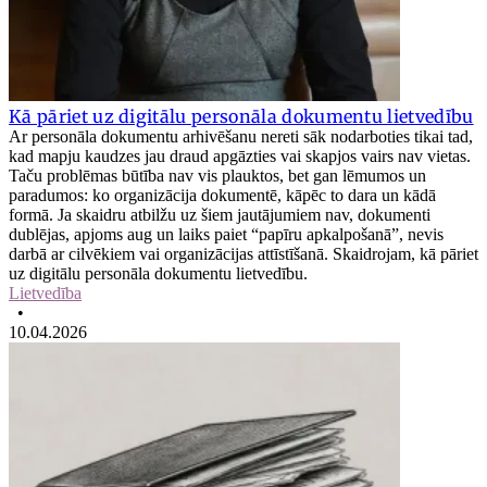
Kā pāriet uz digitālu personāla dokumentu lietvedību
Ar personāla dokumentu arhivēšanu nereti sāk nodarboties tikai tad,
kad mapju kaudzes jau draud apgāzties vai skapjos vairs nav vietas.
Taču problēmas būtība nav vis plauktos, bet gan lēmumos un
paradumos: ko organizācija dokumentē, kāpēc to dara un kādā
formā. Ja skaidru atbilžu uz šiem jautājumiem nav, dokumenti
dublējas, apjoms aug un laiks paiet “papīru apkalpošanā”, nevis
darbā ar cilvēkiem vai organizācijas attīstīšanā. Skaidrojam, kā pāriet
uz digitālu personāla dokumentu lietvedību.
Lietvedība
•
10.04.2026