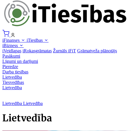
iFinanses
iTiesības
iBizness
iVeidlapas
iRokasgrāmatas
Žurnāls iFiT
Grāmatveža plānotājs
Pasākumi
Līgumi un darījumi
Pieredze
Darba tiesības
Lietvedība
Tiesvedības
Lietvedība
Lietvedība
Lietvedība
Lietvedība