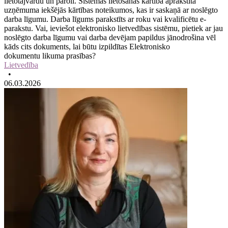
lietotājvārdu un paroli. Sistēmas lietošanas kārtība aprakstīta
uzņēmuma iekšējās kārtības noteikumos, kas ir saskaņā ar noslēgto
darba līgumu. Darba līgums parakstīts ar roku vai kvalificētu e-
parakstu. Vai, ieviešot elektronisko lietvedības sistēmu, pietiek ar jau
noslēgto darba līgumu vai darba devējam papildus jānodrošina vēl
kāds cits dokuments, lai būtu izpildītas Elektronisko
dokumentu likuma prasības?
Lietvedība
•
06.03.2026