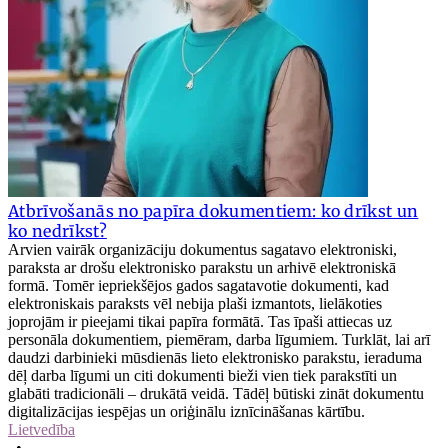
Atbrīvošanās no papīra dokumentiem: ko drīkst un
ko nedrīkst?
Arvien vairāk organizāciju dokumentus sagatavo elektroniski,
paraksta ar drošu elektronisko parakstu un arhivē elektroniskā
formā. Tomēr iepriekšējos gados sagatavotie dokumenti, kad
elektroniskais paraksts vēl nebija plaši izmantots, lielākoties
joprojām ir pieejami tikai papīra formātā. Tas īpaši attiecas uz
personāla dokumentiem, piemēram, darba līgumiem. Turklāt, lai arī
daudzi darbinieki mūsdienās lieto elektronisko parakstu, ieraduma
dēļ darba līgumi un citi dokumenti bieži vien tiek parakstīti un
glabāti tradicionāli – drukātā veidā. Tādēļ būtiski zināt dokumentu
digitalizācijas iespējas un oriģinālu iznīcināšanas kārtību.
Lietvedība
•