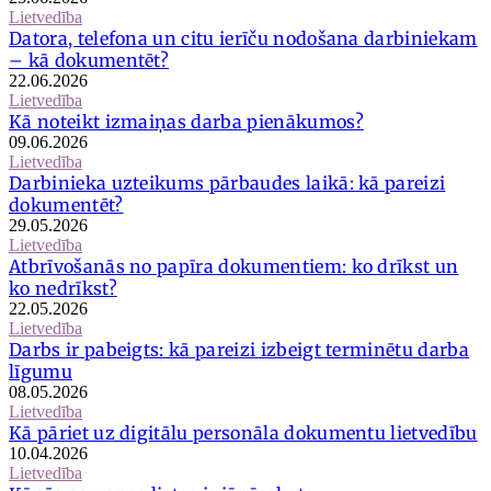
Lietvedība
Datora, telefona un citu ierīču nodošana darbiniekam
– kā dokumentēt?
22.06.2026
Lietvedība
Kā noteikt izmaiņas darba pienākumos?
09.06.2026
Lietvedība
Darbinieka uzteikums pārbaudes laikā: kā pareizi
dokumentēt?
29.05.2026
Lietvedība
Atbrīvošanās no papīra dokumentiem: ko drīkst un
ko nedrīkst?
22.05.2026
Lietvedība
Darbs ir pabeigts: kā pareizi izbeigt terminētu darba
līgumu
08.05.2026
Lietvedība
Kā pāriet uz digitālu personāla dokumentu lietvedību
10.04.2026
Lietvedība