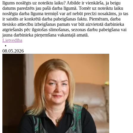
līgums noslēgts uz noteiktu laiku? Atbilde ir vienkārša, ja beigu
datums paredzēts jau pašā darba līgumā. Tomēr uz noteiktu laiku
noslēgta darba līguma termiņš var arī nebūt precīzi nosakāms, jo tas
ir saistīts ar konkrētā darba pabeigšanas faktu. Piemēram, darba
tiesisko attiecību izbeigšanas pamats var būt aizvietotā darbinieka
atgriešanās pēc ilgstošas slimošanas, sezonas darbu pabeigšana vai
jauna darbinieka pieņemšana vakantajā amatā.
Lietvedība
•
08.05.2026