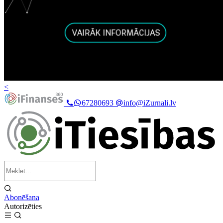
<
67280693
info@iZurnali.lv
Abonēšana
Autorizēties