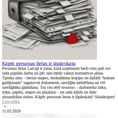
Kāpēc personas lietas ir jāpārskata
Personas lietas Latvijā ir joma, kurā uzņēmumi bieži vien paši sev
rada papildu darbu un pēc tam mēdz vainot normatīvos aktus.
Tipiska aina – biezas mapes, neskaitāmas kopijas un dažādi “katram
gadījumam” sagatavoti dokumenti, sarežģīta meklēšana un vēl
sarežģītāka glabāšana. Tas viss tērē resursus – darbinieku laiku,
telpu, papīru, mapes un plauktus – un rada kļūdu un datu
aizsardzības riskus. Kāpēc personas lietas ir jāpārskata? Skaidrojam!
Lietvedība
•
11.03.2026