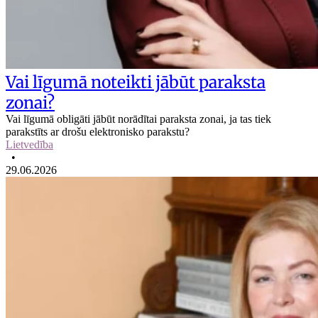
Vai līgumā noteikti jābūt paraksta
zonai?
Vai līgumā obligāti jābūt norādītai paraksta zonai, ja tas tiek
parakstīts ar drošu elektronisko parakstu?
Lietvedība
•
29.06.2026