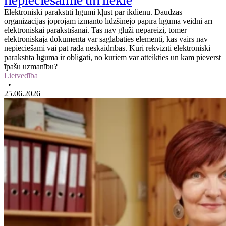
nepieciešamie un liekie
Elektroniski parakstīti līgumi kļūst par ikdienu. Daudzas
organizācijas joprojām izmanto līdzšinējo papīra līguma veidni arī
elektroniskai parakstīšanai. Tas nav gluži nepareizi, tomēr
elektroniskajā dokumentā var saglabāties elementi, kas vairs nav
nepieciešami vai pat rada neskaidrības. Kuri rekvizīti elektroniski
parakstītā līgumā ir obligāti, no kuriem var atteikties un kam pievērst
īpašu uzmanību?
Lietvedība
•
25.06.2026