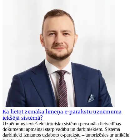
Kā lietot zemāka līmeņa e-parakstu uzņēmuma
iekšējā sistēmā?
Uzņēmums ievieš elektronisku sistēmu personāla lietvedības
dokumentu apmaiņai starp vadību un darbiniekiem. Sistēmā
darbinieki izmantos uzlaboto e-parakstu – autorizēsies ar unikālu