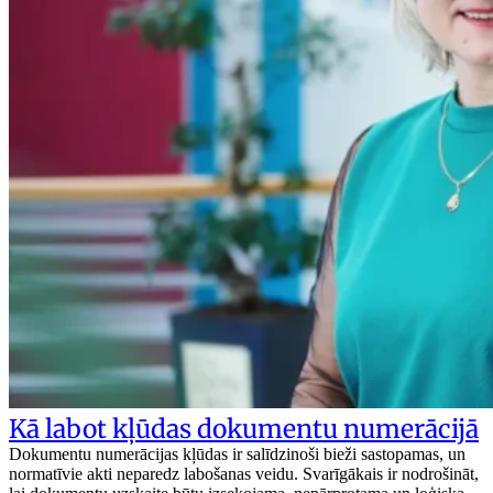
Kā labot kļūdas dokumentu numerācijā
Dokumentu numerācijas kļūdas ir salīdzinoši bieži sastopamas, un
normatīvie akti neparedz labošanas veidu. Svarīgākais ir nodrošināt,