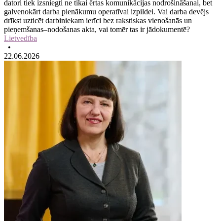
datori tiek izsniegti ne tikai ērtas komunikācijas nodrošināšanai, bet
galvenokārt darba pienākumu operatīvai izpildei. Vai darba devējs
drīkst uzticēt darbiniekam ierīci bez rakstiskas vienošanās un
pieņemšanas–nodošanas akta, vai tomēr tas ir jādokumentē?
Lietvedība
•
22.06.2026