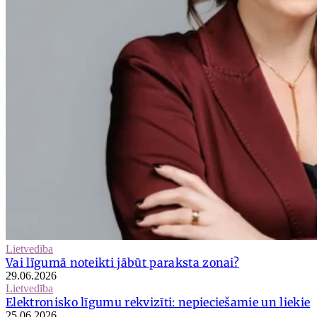
Lietvedība
Vai līgumā noteikti jābūt paraksta zonai?
29.06.2026
Lietvedība
Elektronisko līgumu rekvizīti: nepieciešamie un liekie
25.06.2026