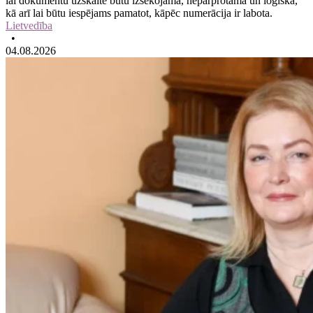
lai dokumentu uzskaite būtu izsekojama, nepārprotama un loģiska,
kā arī lai būtu iespējams pamatot, kāpēc numerācija ir labota.
Lietvedība
•
04.08.2026