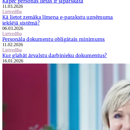
Kāpēc personas lietas ir jāpārskata
11.03.2026
Lietvedība
Kā lietot zemāka līmeņa e-parakstu uzņēmuma
iekšējā sistēmā?
06.03.2026
Lietvedība
Personāla dokumentu obligātais minimums
11.02.2026
Lietvedība
Kur glabāt ārvalstu darbinieku dokumentus?
16.01.2026