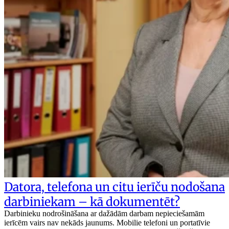
Datora, telefona un citu ierīču nodošana
darbiniekam – kā dokumentēt?
Darbinieku nodrošināšana ar dažādām darbam nepieciešamām
ierīcēm vairs nav nekāds jaunums. Mobilie telefoni un portatīvie