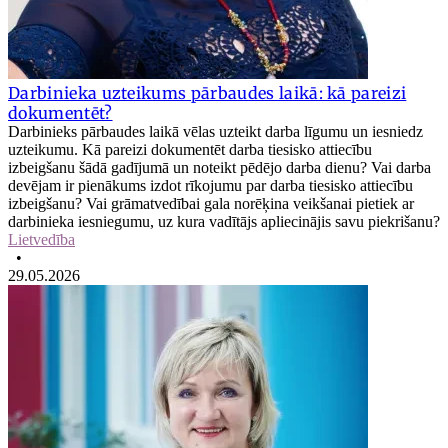
Darbinieka uzteikums pārbaudes laikā: kā pareizi
dokumentēt?
Darbinieks pārbaudes laikā vēlas uzteikt darba līgumu un iesniedz
uzteikumu. Kā pareizi dokumentēt darba tiesisko attiecību
izbeigšanu šādā gadījumā un noteikt pēdējo darba dienu? Vai darba
devējam ir pienākums izdot rīkojumu par darba tiesisko attiecību
izbeigšanu? Vai grāmatvedībai gala norēķina veikšanai pietiek ar
darbinieka iesniegumu, uz kura vadītājs apliecinājis savu piekrišanu?
Lietvedība
•
29.05.2026