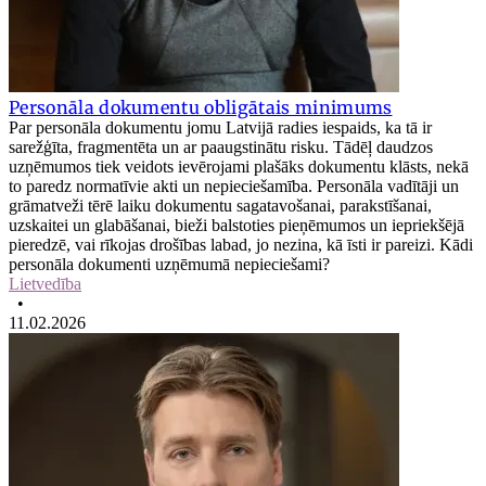
Personāla dokumentu obligātais minimums
Par personāla dokumentu jomu Latvijā radies iespaids, ka tā ir
sarežģīta, fragmentēta un ar paaugstinātu risku. Tādēļ daudzos
uzņēmumos tiek veidots ievērojami plašāks dokumentu klāsts, nekā
to paredz normatīvie akti un nepieciešamība. Personāla vadītāji un
grāmatveži tērē laiku dokumentu sagatavošanai, parakstīšanai,
uzskaitei un glabāšanai, bieži balstoties pieņēmumos un iepriekšējā
pieredzē, vai rīkojas drošības labad, jo nezina, kā īsti ir pareizi. Kādi
personāla dokumenti uzņēmumā nepieciešami?
Lietvedība
•
11.02.2026