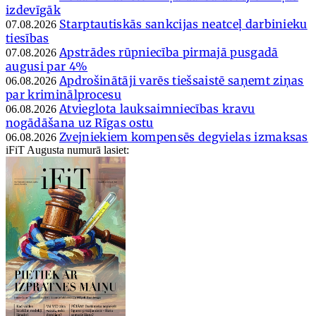
izdevīgāk
Starptautiskās sankcijas neatceļ darbinieku
07.08.2026
tiesības
Apstrādes rūpniecība pirmajā pusgadā
07.08.2026
augusi par 4%
Apdrošinātāji varēs tiešsaistē saņemt ziņas
06.08.2026
par kriminālprocesu
Atvieglota lauksaimniecības kravu
06.08.2026
nogādāšana uz Rīgas ostu
Zvejniekiem kompensēs degvielas izmaksas
06.08.2026
iFiT Augusta numurā lasiet: