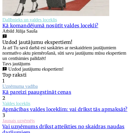
Dalībnieks un valdes loceklis
Kā komandējumā nosūtīt valdes locekli?
Atbild Jūlija Sauša
Uzdod jautājumu ekspertiem!
Ja arī Tu savā darbā esi saskāries ar neskaidriem jautājumiem
normatīvo aktu piemērošanā, sūti savu jautājumu mūsu ekspertiem
un centīsimies palīdzēt!
Tavs jautājums
Uzdod jautājumu ekspertiem!
Top raksti
1
Uzņēmuma vadība
Kā pareizi paaugstināt cenas
2
Valdes loceklis
Apmācības valdes loceklim: vai drīkst tās apmaksāt?
3
Jaunais uzņēmējs
Vai uzņēmums drīkst atteikties no skaidras naudas
darījumiem