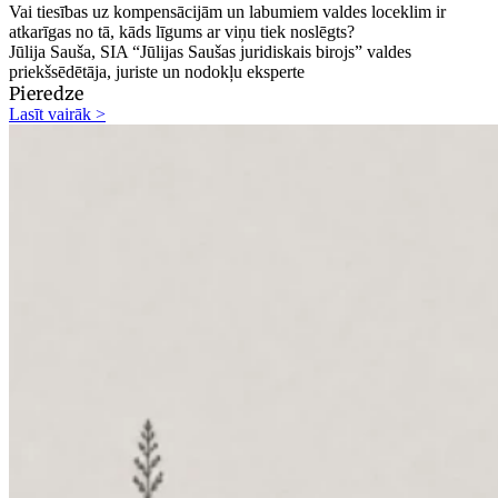
Vai tiesības uz kompensācijām un labumiem valdes loceklim ir
atkarīgas no tā, kāds līgums ar viņu tiek noslēgts?
Jūlija Sauša, SIA “Jūlijas Saušas juridiskais birojs” valdes
priekšsēdētāja, juriste un nodokļu eksperte
Pieredze
Lasīt vairāk >