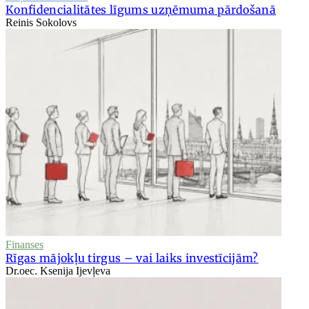
Konfidencialitātes līgums uzņēmuma pārdošanā
Reinis Sokolovs
Finanses
Rīgas mājokļu tirgus – vai laiks investīcijām?
Dr.oec. Ksenija Ijevļeva