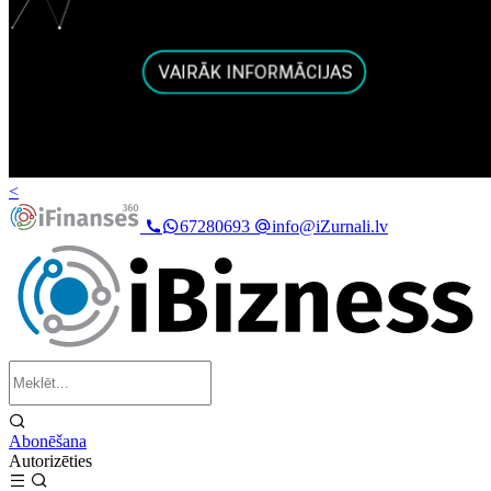
<
67280693
info@iZurnali.lv
Abonēšana
Autorizēties