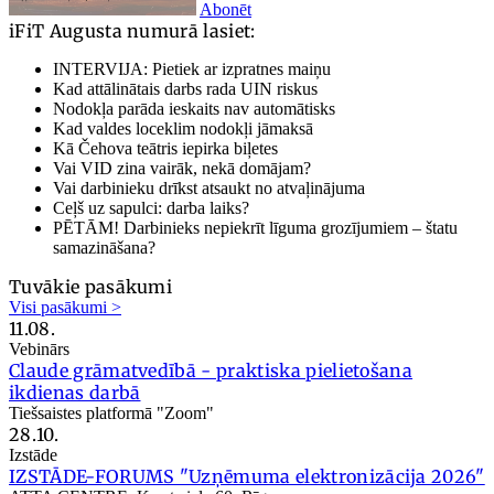
Abonēt
iFiT Augusta numurā lasiet:
INTERVIJA: Pietiek ar izpratnes maiņu
Kad attālinātais darbs rada UIN riskus
Nodokļa parāda ieskaits nav automātisks
Kad valdes loceklim nodokļi jāmaksā
Kā Čehova teātris iepirka biļetes
Vai VID zina vairāk, nekā domājam?
Vai darbinieku drīkst atsaukt no atvaļinājuma
Ceļš uz sapulci: darba laiks?
PĒTĀM! Darbinieks nepiekrīt līguma grozījumiem – štatu
samazināšana?
Tuvākie pasākumi
Visi pasākumi >
11.08.
Vebinārs
Claude grāmatvedībā - praktiska pielietošana
ikdienas darbā
Tiešsaistes platformā "Zoom"
28.10.
Izstāde
IZSTĀDE-FORUMS "Uzņēmuma elektronizācija 2026"