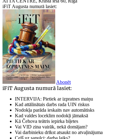
ATTA CENTRE, Krasta iela 60, Rīga
iFiT Augusta numurā lasiet:
Abonēt
iFiT Augusta numurā lasiet:
INTERVIJA: Pietiek ar izpratnes maiņu
Kad attālinātais darbs rada UIN riskus
Nodokļa parāda ieskaits nav automātisks
Kad valdes loceklim nodokļi jāmaksā
Kā Čehova teātris iepirka biļetes
Vai VID zina vairāk, nekā domājam?
Vai darbinieku drīkst atsaukt no atvaļinājuma
Ceļš uz sapulci: darba laiks?