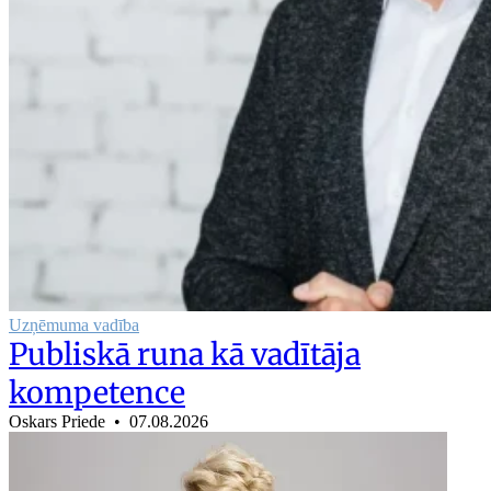
Uzņēmuma vadība
Publiskā runa kā vadītāja
kompetence
Oskars Priede •
07.08.2026