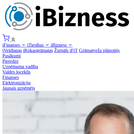
iFinanses
iTiesības
iBizness
iVeidlapas
iRokasgrāmatas
Žurnāls iFiT
Grāmatveža plānotājs
Pasākumi
Pieredze
Uzņēmuma vadība
Valdes loceklis
Finanses
Elektronizācija
Jaunais uzņēmējs