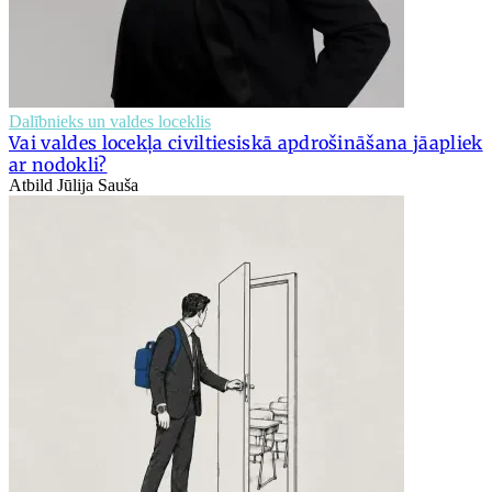
Dalībnieks un valdes loceklis
Vai valdes locekļa civiltiesiskā apdrošināšana jāapliek
ar nodokli?
Atbild Jūlija Sauša