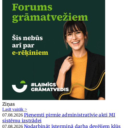
Ziņas
Lasīt vairāk >
Pieņemti pirmie administratīvie akti MI
07.08.2026
sistēmu izstrādei
Nodarbināt īstermiņā darba devējiem kļūs
07.08.2026