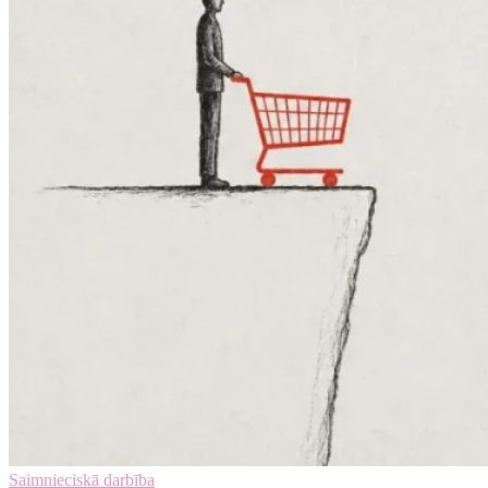
Saimnieciskā darbība