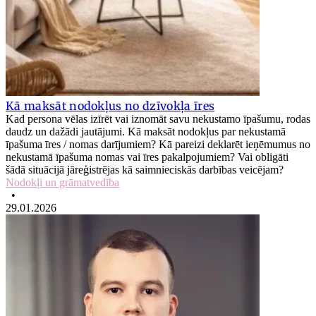
Kā maksāt nodokļus no dzīvokļa īres
Kad persona vēlas izīrēt vai iznomāt savu nekustamo īpašumu, rodas
daudz un dažādi jautājumi. Kā maksāt nodokļus par nekustamā
īpašuma īres / nomas darījumiem? Kā pareizi deklarēt ieņēmumus no
nekustamā īpašuma nomas vai īres pakalpojumiem? Vai obligāti
šādā situācijā jāreģistrējas kā saimnieciskās darbības veicējam?
Nodokļi un grāmatvedība
•
29.01.2026