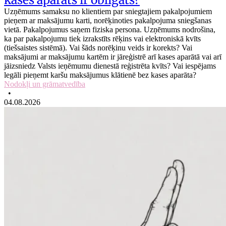
Uzņēmums samaksu no klientiem par sniegtajiem pakalpojumiem
pieņem ar maksājumu karti, norēķinoties pakalpojuma sniegšanas
vietā. Pakalpojumus saņem fiziska persona. Uzņēmums nodrošina,
ka par pakalpojumu tiek izrakstīts rēķins vai elektroniskā kvīts
(tiešsaistes sistēmā). Vai šāds norēķinu veids ir korekts? Vai
maksājumi ar maksājumu kartēm ir jāreģistrē arī kases aparātā vai arī
jāizsniedz Valsts ieņēmumu dienestā reģistrēta kvīts? Vai iespējams
legāli pieņemt karšu maksājumus klātienē bez kases aparāta?
Nodokļi un grāmatvedība
•
04.08.2026