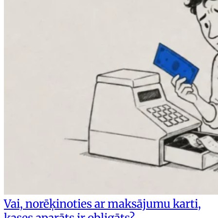
Vai, norēķinoties ar maksājumu karti,
kases aparāts ir obligāts?