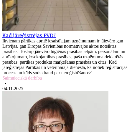
Kad jāreģistrējas PVD?
Ikvienam pārtikas apritē iesaistītajam uzņēmumam ir jāievēro gan
Latvijas, gan Eiropas Savienības normatīvajos aktos noteiktās
prasības. Tostarp jāievēro higiēnas prasības telpām, personālam un
aprīkojumam, izsekojamības prasības, paša uzņēmuma deklarētās
prasības, pārtikas produktu marķēšanas prasības un citas. Kad
jāreģistrējas Pārtikas un veterinārajā dienestā, kā notiek reģistrācijas
process un kāds sods draud par nereģistrēšanos?
Saimnieciskā darbība
•
04.11.2025