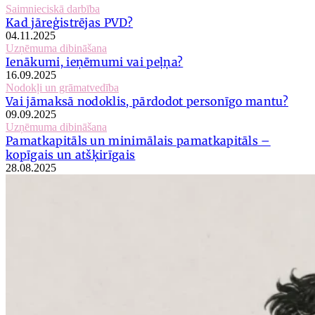
Saimnieciskā darbība
Kad jāreģistrējas PVD?
04.11.2025
Uzņēmuma dibināšana
Ienākumi, ieņēmumi vai peļņa?
16.09.2025
Nodokļi un grāmatvedība
Vai jāmaksā nodoklis, pārdodot personīgo mantu?
09.09.2025
Uzņēmuma dibināšana
Pamatkapitāls un minimālais pamatkapitāls –
kopīgais un atšķirīgais
28.08.2025