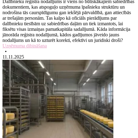
Dalībnieku reģistra nodalījums ir viens no būtiskākajiem sabiedrības
dokumentiem, kas atspoguļo uzņēmuma īpašnieku struktūru un
nodrošina tās caurspīdīgumu gan iekšējā pārvaldībā, gan attiecībās
ar trešajām personām. Tas kalpo kā oficiāls pierādījums par
dalībnieku tiesībām uz sabiedrības daļām un tiek izmantots, lai
fiksētu visas izmaiņas pamatkapitāla sadalījumā. Kāda informācija
jānorāda reģistra nodalījumā, kādos gadījumos jāveido jauns
nodalījums un kā to uzturēt korekti, efektīvi un juridiski droši?
Uzņēmuma dibināšana
•
11.11.2025