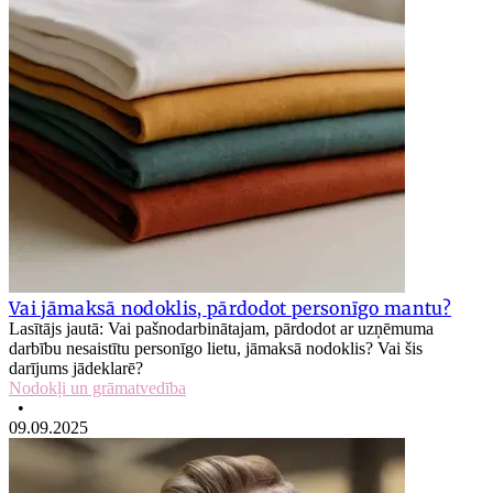
Vai jāmaksā nodoklis, pārdodot personīgo mantu?
Lasītājs jautā: Vai pašnodarbinātajam, pārdodot ar uzņēmuma
darbību nesaistītu personīgo lietu, jāmaksā nodoklis? Vai šis
darījums jādeklarē?
Nodokļi un grāmatvedība
•
09.09.2025