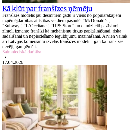
Kā kļūt par franšīzes ņēmēju
Franšīzes modelis jau desmitiem gadu ir viens no populārākajiem
uzņēmējdarbības attīstības veidiem pasaulē. “McDonald’s”,
“Subway”, “L‘Occitane”, “UPS Store” un daudzi citi pazīstami
zīmoli izmanto franšīzi kā mehānismu tirgus paplašināšanai, riska
sadalīšanai un nepieciešamo ieguldījumu mazināšanai. Arvien vairāk
arī Latvijas komersantu izvēlas franšīzes modeli – gan kā franšīzes
devēji, gan ņēmēji.
Saimnieciskā darbība
•
17.04.2026