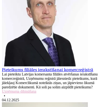
Pieteikums filiāles ierakstīšanai komercreģistrā
Lai pieteiktu Latvijas komersanta filiāles atvēršanas ierakstīšanu
komercreģistrā, Uzņēmumu reģistrā jāiesniedz pieteikums, kurā
jāiekļauj Komerclikumā noteiktās ziņas, un jāpievieno likumā
paredzētie dokumenti. Kā soli pa solim aizpildīt pieteikumu?
Uzņēmuma dibināšana
•
04.12.2025