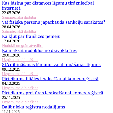
Kas jāzina par distances līgumu tirdzniecībai
internetā
22.05.2026
Saimnieciskā darbība
Vai fiziska persona jāpārbauda sankciju sarakstos?
28.04.2026
Saimnieciskā darbība
Kā kļūt par franšīzes ņēmēju
17.04.2026
Nodokļi un grāmatvedība
Kā maksāt nodokļus no dzīvokļa īres
29.01.2026
Uzņēmuma dibināšana
SIA dibināšanas lēmums vai dibināšanas līgums
09.12.2025
Uzņēmuma dibināšana
Pieteikums filiāles ierakstīšanai komercreģistrā
04.12.2025
Uzņēmuma dibināšana
Pieteikums prokūras ierakstīšanai komercreģistrā
25.11.2025
Uzņēmuma dibināšana
Dalībnieku reģistra nodalījums
11.11.2025