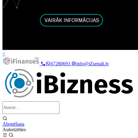
<
67280693
info@iZurnali.lv
Abonēšana
Autorizēties