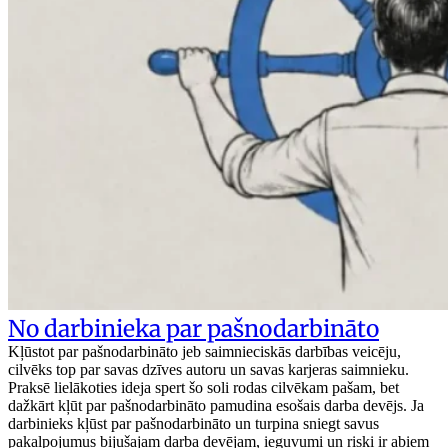
No darbinieka par pašnodarbināto
Kļūstot par pašnodarbināto jeb saimnieciskās darbības veicēju,
cilvēks top par savas dzīves autoru un savas karjeras saimnieku.
Praksē lielākoties ideja spert šo soli rodas cilvēkam pašam, bet
dažkārt kļūt par pašnodarbināto pamudina esošais darba devējs. Ja
darbinieks kļūst par pašnodarbināto un turpina sniegt savus
pakalpojumus bijušajam darba devējam, ieguvumi un riski ir abiem