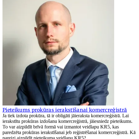
Pieteikums prokūras ierakstīšanai komercreģistrā
Ja tiek izdota prokūra, tā ir obligāti jāieraksta komercreģistrā. Lai
ierakstītu prokūras izdošanu komercreģistrā, jāiesniedz pieteikums.
To var aizpildīt brīvā formā vai izmantot veidlapu KR5, kas
paredzēta prokūras ierakstīšanai jeb reģistrēšanai komercreģistrā. Kā
pareizi aizpildīt pieteikuma veidlapu KR5?