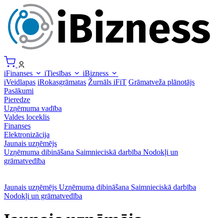
iFinanses
iTiesības
iBizness
iVeidlapas
iRokasgrāmatas
Žurnāls iFiT
Grāmatveža plānotājs
Pasākumi
Pieredze
Uzņēmuma vadība
Valdes loceklis
Finanses
Elektronizācija
Jaunais uzņēmējs
Uzņēmuma dibināšana
Saimnieciskā darbība
Nodokļi un
grāmatvedība
Jaunais uzņēmējs
Uzņēmuma dibināšana
Saimnieciskā darbība
Nodokļi un grāmatvedība