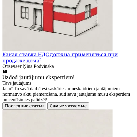
Какая ставка НДС должна применяться при
продаже дома?
Отвечает Ņina Podvinska
Uzdod jautājumu ekspertiem!
Tavs jautājums
Ja arī Tu savā darbā esi saskāries ar neskaidriem jautājumiem
normatīvo aktu piemērošanā, sūti savu jautājumu mūsu ekspertiem
un centīsimies palīdzēt!
Последние статьи
Самые читаемые