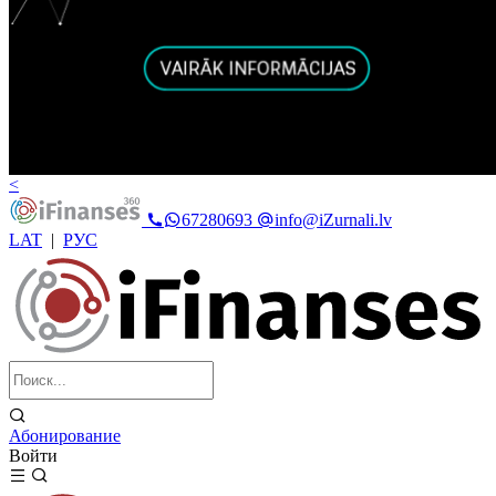
<
67280693
info@iZurnali.lv
LAT
|
РУС
Абонирование
Войти