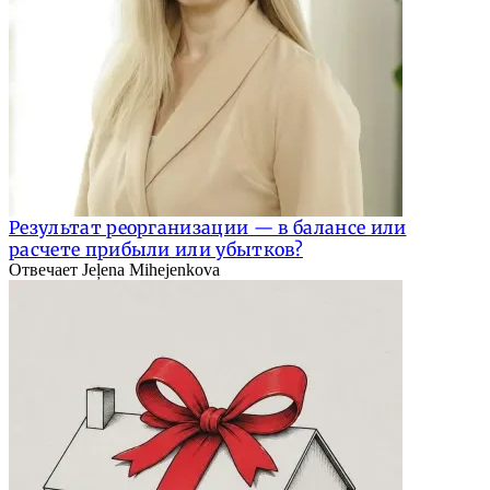
Результат реорганизации — в балансе или
расчете прибыли или убытков?
Отвечает Jeļena Mihejenkova