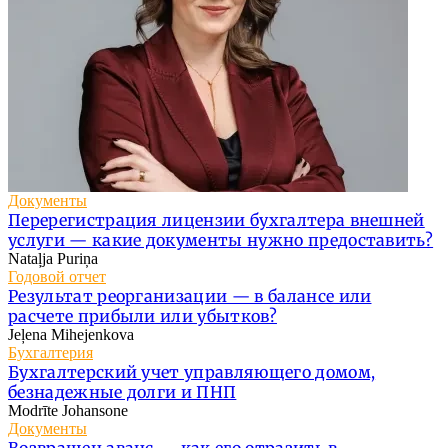
Документы
Перерегистрация лицензии бухгалтера внешней
услуги — какие документы нужно предоставить?
Nataļja Puriņa
Годовой отчет
Результат реорганизации — в балансе или
расчете прибыли или убытков?
Jeļena Mihejenkova
Бухгалтерия
Бухгалтерский учет управляющего домом,
безнадежные долги и ПНП
Modrīte Johansone
Документы