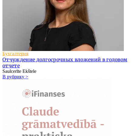
Бухгалтерия
Отчуждение долгосрочных вложений в годовом
отчете
Saulcerīte Ekštele
В рубрику >