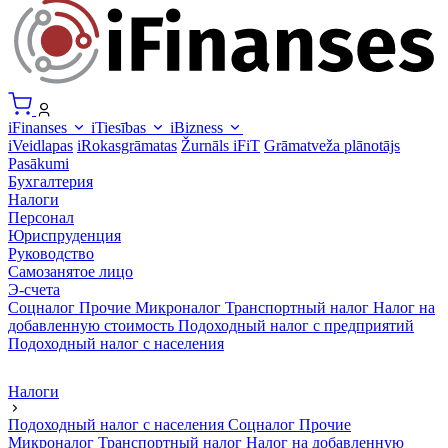
iFinanses
iTiesības
iBizness
iVeidlapas
iRokasgrāmatas
Žurnāls iFiT
Grāmatveža plānotājs
Pasākumi
Бухгалтерия
Налоги
Персонал
Юриспруденция
Руководство
Самозанятое лицо
Э-счета
Соцналог
Прочие
Микроналог
Транспортный налог
Налог на
добавленную стоимость
Подоходный налог с предприятий
Подоходный налог с населения
Налоги
Подоходный налог с населения
Соцналог
Прочие
Микроналог
Транспортный налог
Налог на добавленную