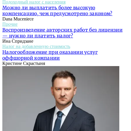
Подоходный налог с населения
Можно ли выплатить более высокую
компенсацию, чем предусмотрено законом?
Dana Muceniece
Прочие
Воспроизведение авторских работ без лицензии
— нужно ли платить налог?
Ина Спридзане
Налог на добавленную стоимость
Налогообложение при оказании услуг
оффшорной компании
Кристине Скрастыня