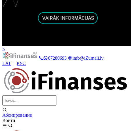
<
67280693
info@iZurnali.lv
LAT
|
РУС
Абонирование
Войти