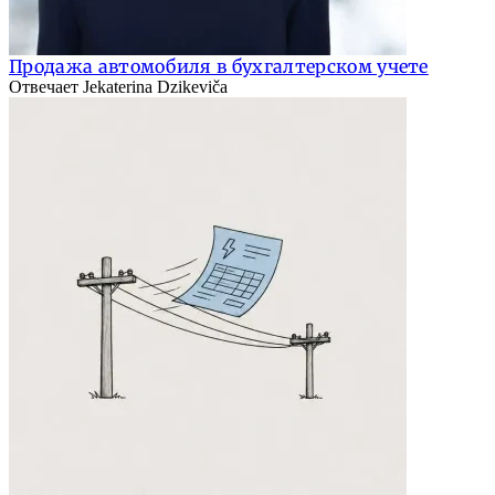
Продажа автомобиля в бухгалтерском учете
Отвечает Jekaterina Dzikeviča