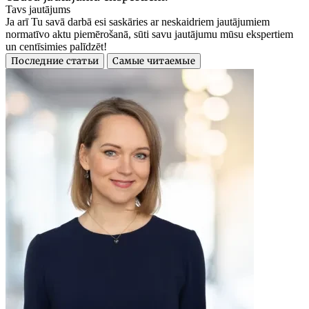
Tavs jautājums
Ja arī Tu savā darbā esi saskāries ar neskaidriem jautājumiem
normatīvo aktu piemērošanā, sūti savu jautājumu mūsu ekspertiem
un centīsimies palīdzēt!
Последние статьи
Самые читаемые