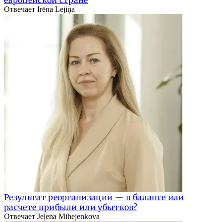
Отвечает Irēna Lejiņa
Результат реорганизации — в балансе или
расчете прибыли или убытков?
Отвечает Jeļena Mihejenkova