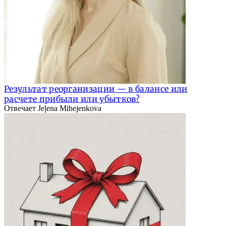
Результат реорганизации — в балансе или
расчете прибыли или убытков?
Отвечает Jeļena Mihejenkova