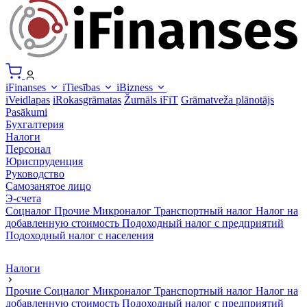
iFinanses
iTiesības
iBizness
iVeidlapas
iRokasgrāmatas
Žurnāls iFiT
Grāmatveža plānotājs
Pasākumi
Бухгалтерия
Налоги
Персонал
Юриспруденция
Руководство
Самозанятое лицо
Э-счета
Соцналог
Прочие
Микроналог
Транспортный налог
Налог на
добавленную стоимость
Подоходный налог с предприятий
Подоходный налог с населения
Налоги
Прочие
Соцналог
Микроналог
Транспортный налог
Налог на
добавленную стоимость
Подоходный налог с предприятий