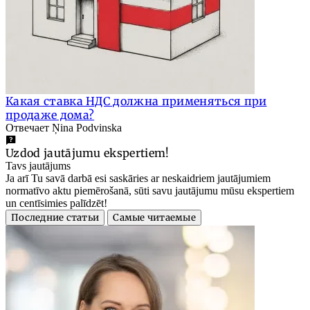
Какая ставка НДС должна применяться при
продаже дома?
Отвечает Ņina Podvinska
Uzdod jautājumu ekspertiem!
Tavs jautājums
Ja arī Tu savā darbā esi saskāries ar neskaidriem jautājumiem
normatīvo aktu piemērošanā, sūti savu jautājumu mūsu ekspertiem
un centīsimies palīdzēt!
Последние статьи
Самые читаемые