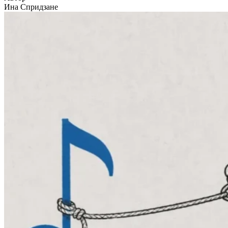
Ина Спридзане