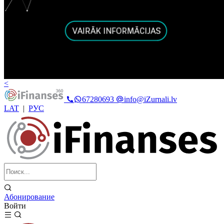
<
67280693
info@iZurnali.lv
LAT
|
РУС
Абонирование
Войти