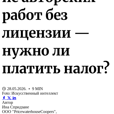
работ без
лицензии —
нужно ли
платить налог?
28.05.2026. • 9 MIN
Foto: Искусственный интеллект
Автор
Ина Спридзане
ООО "PricewaterhouseCoopers",