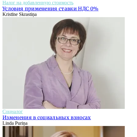
Налог на добавленную стоимость
Условия применения ставки НДС 0%
Kristīne Skrastiņa
Соцналог
Изменения в социальных взносах
Linda Puriņa