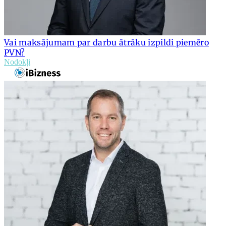
Vai maksājumam par darbu ātrāku izpildi piemēro
PVN?
Nodokļi