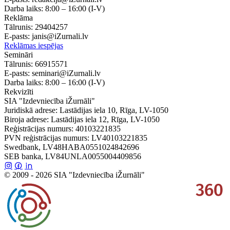
Darba laiks:
8:00 – 16:00
(I-V)
Reklāma
Tālrunis:
29404257
E-pasts:
janis@iZurnali.lv
Reklāmas iespējas
Semināri
Tālrunis:
66915571
E-pasts:
seminari@iZurnali.lv
Darba laiks:
8:00 – 16:00
(I-V)
Rekvizīti
SIA "Izdevniecība iŽurnāli"
Juridiskā adrese: Lastādijas iela 10, Rīga, LV-1050
Biroja adrese: Lastādijas iela 12, Rīga, LV-1050
Reģistrācijas numurs: 40103221835
PVN reģistrācijas numurs: LV40103221835
Swedbank, LV48HABA0551024842696
SEB banka, LV84UNLA0055004409856
© 2009 - 2026 SIA "Izdevniecība iŽurnāli"