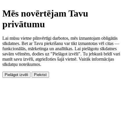
Mēs novērtējam Tavu
privātumu
Lai mūsu vietne pilnvērtīgi darbotos, mēs izmantojam obligātās
sīkdatnes. Bet ar Tavu piekrišanu var tikt izmantotas vēl citas —
funkcionālās, mārketinga un analītikas. Lai pielāgotu sīkdatnes
savām vēlmēm, dodies uz "Pielāgot izvēli". Tu jebkurā brīdī vari
manīt savu izvēli, atgriežoties šajā vietnē. Vairāk informācijas
sīkdatņu noteikumos.
Pielāgot izvēli
Piekrist