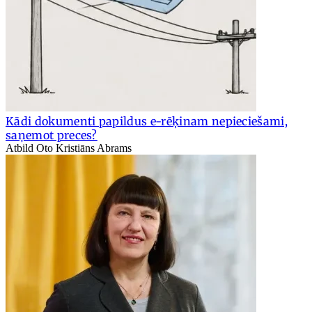
Kādi dokumenti papildus e-rēķinam nepieciešami,
saņemot preces?
Atbild Oto Kristiāns Abrams