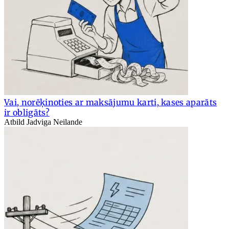
Vai, norēķinoties ar maksājumu karti, kases aparāts
ir obligāts?
Atbild Jadviga Neilande