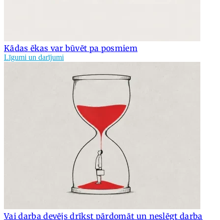
Kādas ēkas var būvēt pa posmiem
Līgumi un darījumi
Vai darba devējs drīkst pārdomāt un neslēgt darba