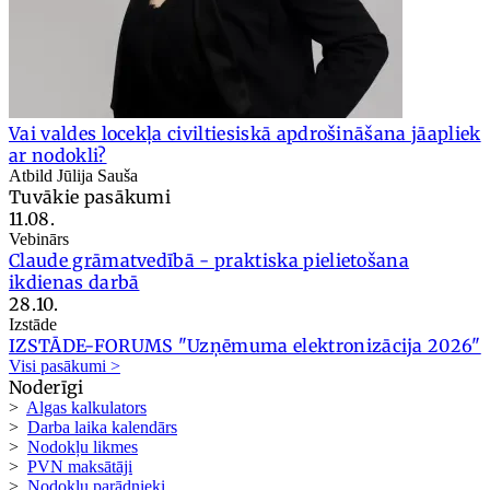
Vai valdes locekļa civiltiesiskā apdrošināšana jāapliek
ar nodokli?
Atbild Jūlija Sauša
Tuvākie pasākumi
11.08.
Vebinārs
Claude grāmatvedībā - praktiska pielietošana
ikdienas darbā
28.10.
Izstāde
IZSTĀDE-FORUMS "Uzņēmuma elektronizācija 2026"
Visi pasākumi >
Noderīgi
>
Algas kalkulators
>
Darba laika kalendārs
>
Nodokļu likmes
>
PVN maksātāji
>
Nodokļu parādnieki