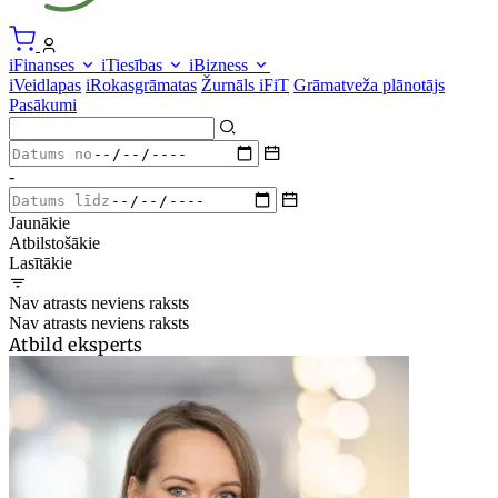
iFinanses
iTiesības
iBizness
iVeidlapas
iRokasgrāmatas
Žurnāls iFiT
Grāmatveža plānotājs
Pasākumi
-
Jaunākie
Atbilstošākie
Lasītākie
Nav atrasts neviens raksts
Nav atrasts neviens raksts
Atbild eksperts