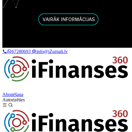
67280693
info@iZurnali.lv
Abonēšana
Autorizēties