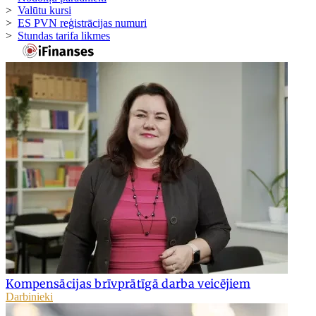
>
Valūtu kursi
>
ES PVN reģistrācijas numuri
>
Stundas tarifa likmes
Kompensācijas brīvprātīgā darba veicējiem
Darbinieki