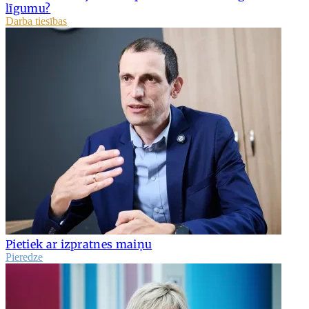
līgumu?
Darba tiesības
Pietiek ar izpratnes maiņu
Pieredze