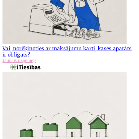
Vai, norēķinoties ar maksājumu karti, kases aparāts
ir obligāts?
Jaunais uzņēmējs