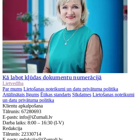
Kā labot kļūdas dokumentu numerācijā
Lietvedība
Par mums
Lietošanas noteikumi un datu privātuma politika
Attālinātais līgums
Ētikas standarts
Sīkdatnes
Lietošanas noteikumi
un datu privātuma politika
Klientu apkalpošana
Tālrunis:
67280693
E-pasts:
info@iZurnali.lv
Darba laiks:
8:00 – 16:30
(I-V)
Redakcija
Tālrunis:
22330714
E-pasts:
redakcija@iZurnali.lv