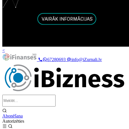
<
67280693
info@iZurnali.lv
Abonēšana
Autorizēties