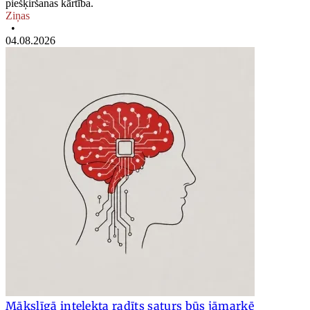
piešķiršanas kārtība.
Ziņas
•
04.08.2026
Mākslīgā intelekta radīts saturs būs jāmarķē