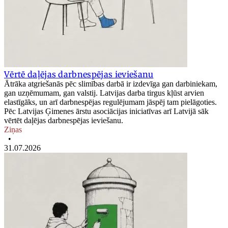
Vērtē daļējas darbnespējas ieviešanu
Ātrāka atgriešanās pēc slimības darbā ir izdevīga gan darbiniekam,
gan uzņēmumam, gan valstij. Latvijas darba tirgus kļūst arvien
elastīgāks, un arī darbnespējas regulējumam jāspēj tam pielāgoties.
Pēc Latvijas Ģimenes ārstu asociācijas iniciatīvas arī Latvijā sāk
vērtēt daļējas darbnespējas ieviešanu.
Ziņas
•
31.07.2026