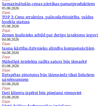
Samazinājušās cenas pārtikas pamatproduktiem
05.08.2026
Ziņas
TOP 3: Cenu struktūra, pašnodarbinātība, valdes
locekļa statuss
05.08.2026
Ziņas
Zemes īpašnieks atbild par derīgo izrakteņu ieguvi
04.08.2026
Ziņas
Jauna kārtība dzīvnieku slimību kompensācijām
04.08.2026
Ziņas
Mākslīgā intelekta radīts saturs būs jāmarķē
03.08.2026
Ziņas
Ilgtspējas ziņojums būs jāiesniedz tikai lielajiem
uzņēmumiem
03.08.2026
Ziņas
Dati klientu izpētei būs pieejami vienuviet
03.08.2026
Ziņas
Vērtē daļējas darbnespējas ieviešanu