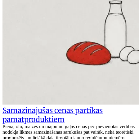
Samazinājušās cenas pārtikas
pamatproduktiem
Piena, olu, maizes un mājputnu gaļas cenas pēc pievienotās vērtības
nodokļa likmes samazināšanas sarukušas pat vairāk, nekā teorētiski
prognozēts, un lielākā daļa tirgotāju jauno regulējumu piemēro