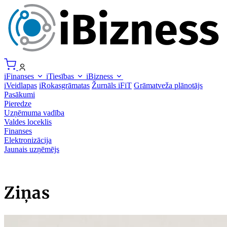
iFinanses
iTiesības
iBizness
iVeidlapas
iRokasgrāmatas
Žurnāls iFiT
Grāmatveža plānotājs
Pasākumi
Pieredze
Uzņēmuma vadība
Valdes loceklis
Finanses
Elektronizācija
Jaunais uzņēmējs
Ziņas