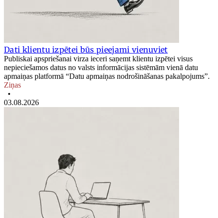
Dati klientu izpētei būs pieejami vienuviet
Publiskai apspriešanai virza ieceri saņemt klientu izpētei visus
nepieciešamos datus no valsts informācijas sistēmām vienā datu
apmaiņas platformā “Datu apmaiņas nodrošināšanas pakalpojums”.
Ziņas
•
03.08.2026