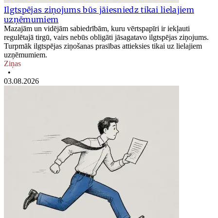
Ilgtspējas ziņojums būs jāiesniedz tikai lielajiem
uzņēmumiem
Mazajām un vidējām sabiedrībām, kuru vērtspapīri ir iekļauti
regulētajā tirgū, vairs nebūs obligāti jāsagatavo ilgtspējas ziņojums.
Turpmāk ilgtspējas ziņošanas prasības attieksies tikai uz lielajiem
uzņēmumiem.
Ziņas
•
03.08.2026