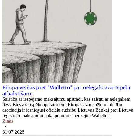
Eiropa vēršas pret “Walletto” par nelegālo azartspēļu
atbalstīšanu
Saistībā ar iespējamo maksājumu apstrādi, kas saistīti ar nelegāliem
tiešsaistes azartspēļu operatoriem, Eiropas azartspēļu un derību
asociācija ir iesniegusi oficiālu sūdzību Lietuvas Bankai pret Lietuvā
reģistrēto maksājumu pakalpojumu sniedzēju “Walletto”.
Ziņas
•
31.07.2026