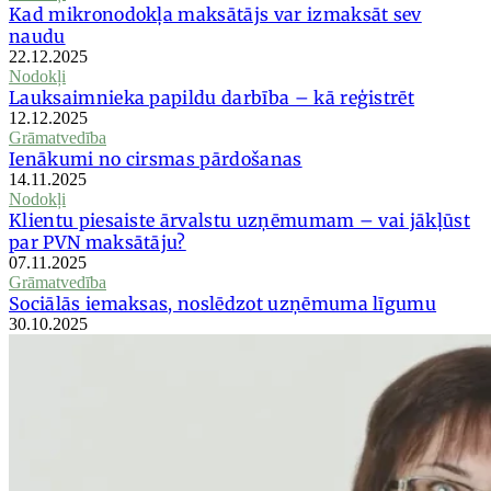
Kad mikronodokļa maksātājs var izmaksāt sev
naudu
22.12.2025
Nodokļi
Lauksaimnieka papildu darbība – kā reģistrēt
12.12.2025
Grāmatvedība
Ienākumi no cirsmas pārdošanas
14.11.2025
Nodokļi
Klientu piesaiste ārvalstu uzņēmumam – vai jākļūst
par PVN maksātāju?
07.11.2025
Grāmatvedība
Sociālās iemaksas, noslēdzot uzņēmuma līgumu
30.10.2025