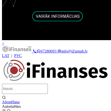
<
67280693
info@iZurnali.lv
LAT
|
РУС
Abonēšana
Autorizēties