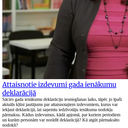
Attaisnotie izdevumi gada ienākumu
deklarācijā
Sācies gada ienākumu deklarāciju iesniegšanas laiks, tāpēc jo īpaši
aktuāls kļūst jautājums par attaisnotajiem izdevumiem, kurus var
iekļaut deklarācijā, lai saņemtu iedzīvotāju ienākuma nodokļa
pārmaksu. Kādus izdevumus, kādā apjomā, par kuriem periodiem
un kurām personām var norādīt deklarācijā? Kā atgūt pārmaksāto
nodokli?