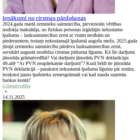
Ienākumi no cirsmas pārdošanas
2024.gada martā zemnieku saimniecība, pievienotās vērtības
nodokļa maksātāja, no fiziskas personas iegādājās nekustamo
īpašumu – lauksaimniecības zemi ar visām tiesībām un
piederumiem, tostarp nekustamajā īpašumā augošu mežu. 2025.gada
jūnijā zemnieku saimniecība pārdeva lauksaimniecības zemi,
savukārt augustā noslēdza cirsmas pirkuma līgumu. Kā šie darījumi
jānorāda grāmatvedībā? Vai darījumi jānorāda PVN deklarācijas
49.ailē “Ar PVN neapliekamie darījumi”? Kurā brīdī tie jānorāda
PVN deklarācijā – parakstot nekustamā īpašuma līgumu pie notāra,
ierakstot jauno īpašnieku zemesgrāmatā vai kad nauda saņemta
bankas kontā?
Grāmatvedība
•
14.11.2025