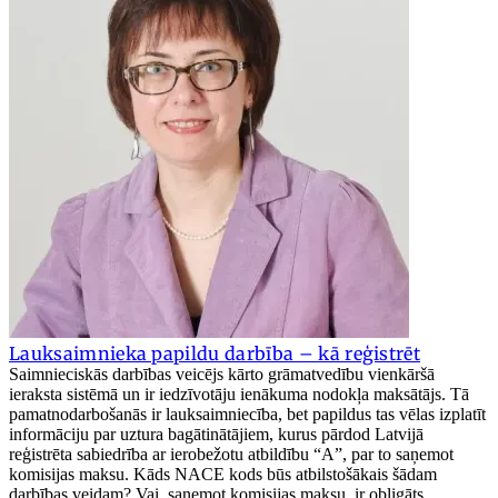
Lauksaimnieka papildu darbība – kā reģistrēt
Saimnieciskās darbības veicējs kārto grāmatvedību vienkāršā
ieraksta sistēmā un ir iedzīvotāju ienākuma nodokļa maksātājs. Tā
pamatnodarbošanās ir lauksaimniecība, bet papildus tas vēlas izplatīt
informāciju par uztura bagātinātājiem, kurus pārdod Latvijā
reģistrēta sabiedrība ar ierobežotu atbildību “A”, par to saņemot
komisijas maksu. Kāds NACE kods būs atbilstošākais šādam
darbības veidam? Vai, saņemot komisijas maksu, ir obligāts