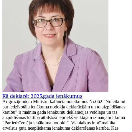
Kā deklarēt 2025.gada ienākumus
Ar grozījumiem Ministru kabineta noteikumos Nr.662 “Noteikumi
par iedzīvotāju ienākuma nodokļa deklarācijām un to aizpildīšanas
kārtību” ir mainīta gada ienākumu deklarācijas veidlapa un tās
aizpildīšanas kārtība atbilstoši iepriekš veiktajām izmaiņām likumā
“Par iedzīvotāju ienākuma nodokli”. Vienlaikus ir arī mainīta
ārvalstīs gūtā neapliekamā ienākuma deklarēšanas kārtība. Kas