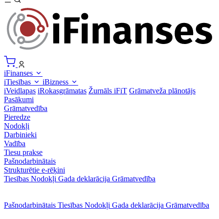
iFinanses
iTiesības
iBizness
iVeidlapas
iRokasgrāmatas
Žurnāls iFiT
Grāmatveža plānotājs
Pasākumi
Grāmatvedība
Pieredze
Nodokļi
Darbinieki
Vadība
Tiesu prakse
Pašnodarbinātais
Strukturētie e-rēķini
Tiesības
Nodokļi
Gada deklarācija
Grāmatvedība
Pašnodarbinātais
Tiesības
Nodokļi
Gada deklarācija
Grāmatvedība