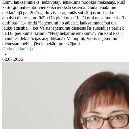
Esmu lauksaimnieks, iedzīvotāju ienākuma nodokļa maksātājs, kurš
kārto grāmatvedību vienkāršā ieraksta sistēmā. Gada ienākumu
deklarācijā par 2025.gadu visas saņemtās subsīdijas no Lauku
atbalsta dienesta norādīju D3 pielikuma “Ienākumi no saimnieciskās
darbības” 1.4.rindā “Ieņēmumi no atbalsta lauksaimniecībai un
lauku attīstībai”, bet Valsts ieņēmumu dienests šīs subsīdijas pārliek
uz D3 pielikuma 4.rindu “Neapliekamie ienākumi”. Vai kaut kas ir
mainījies deklarācijas aizpildīšanā? Manuprāt, Valsts ieņēmumu
dienestam nebija jāveic nekādi precizējumi.
Gada deklarācija
•
02.07.2026