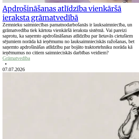
Apdrošināšanas atlīdzība vienkāršā
ieraksta grāmatvedībā
Zemnieku saimniecības pamatnodarbošanās ir lauksaimniecība, un
grāmatvedība tiek kārtota vienkāršā ieraksta sistēmā. Vai pareizi
saprotu, ka saņemto apdrošināšanas atlīdzību par lietavās cietušiem
sējumiem norāda kā ieņēmumu no lauksaimnieciskās ražošanas, bet
saņemto apdrošināšas atlīdzību par bojāto traktortehniku norāda kā
ieņēmumus no citiem saimnieciskās darbības veidiem?
Grāmatvedība
•
07.07.2026