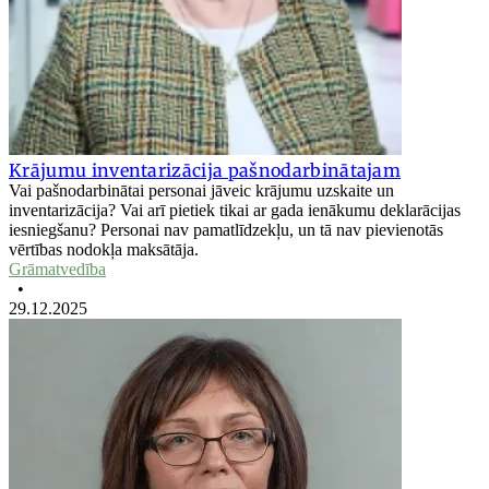
Krājumu inventarizācija pašnodarbinātajam
Vai pašnodarbinātai personai jāveic krājumu uzskaite un
inventarizācija? Vai arī pietiek tikai ar gada ienākumu deklarācijas
iesniegšanu? Personai nav pamatlīdzekļu, un tā nav pievienotās
vērtības nodokļa maksātāja.
Grāmatvedība
•
29.12.2025