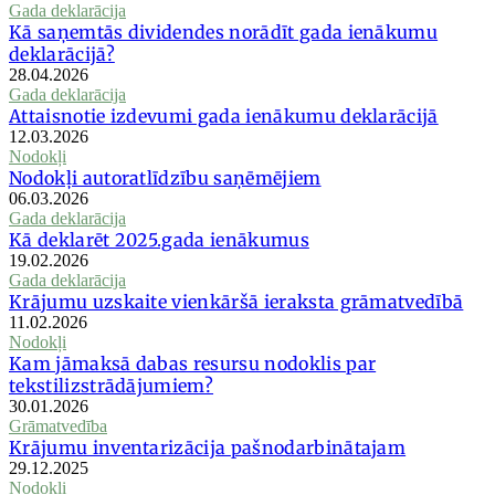
Gada deklarācija
Kā saņemtās dividendes norādīt gada ienākumu
deklarācijā?
28.04.2026
Gada deklarācija
Attaisnotie izdevumi gada ienākumu deklarācijā
12.03.2026
Nodokļi
Nodokļi autoratlīdzību saņēmējiem
06.03.2026
Gada deklarācija
Kā deklarēt 2025.gada ienākumus
19.02.2026
Gada deklarācija
Krājumu uzskaite vienkāršā ieraksta grāmatvedībā
11.02.2026
Nodokļi
Kam jāmaksā dabas resursu nodoklis par
tekstilizstrādājumiem?
30.01.2026
Grāmatvedība
Krājumu inventarizācija pašnodarbinātajam
29.12.2025
Nodokļi