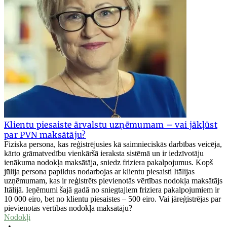
Klientu piesaiste ārvalstu uzņēmumam – vai jākļūst
par PVN maksātāju?
Fiziska persona, kas reģistrējusies kā saimnieciskās darbības veicēja,
kārto grāmatvedību vienkāršā ieraksta sistēmā un ir iedzīvotāju
ienākuma nodokļa maksātāja, sniedz friziera pakalpojumus. Kopš
jūlija persona papildus nodarbojas ar klientu piesaisti Itālijas
uzņēmumam, kas ir reģistrēts pievienotās vērtības nodokļa maksātājs
Itālijā. Ieņēmumi šajā gadā no sniegtajiem friziera pakalpojumiem ir
10 000 eiro, bet no klientu piesaistes – 500 eiro. Vai jāreģistrējas par
pievienotās vērtības nodokļa maksātāju?
Nodokļi
•