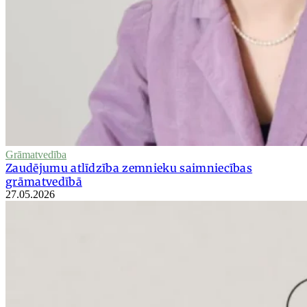
Grāmatvedība
Zaudējumu atlīdzība zemnieku saimniecības
grāmatvedībā
27.05.2026