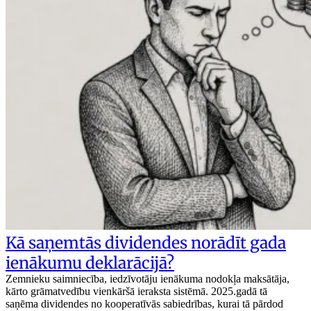
Kā saņemtās dividendes norādīt gada
ienākumu deklarācijā?
Zemnieku saimniecība, iedzīvotāju ienākuma nodokļa maksātāja,
kārto grāmatvedību vienkāršā ieraksta sistēmā. 2025.gadā tā
saņēma dividendes no kooperatīvās sabiedrības, kurai tā pārdod