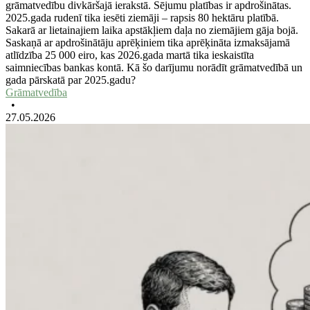
grāmatvedību divkāršajā ierakstā. Sējumu platības ir apdrošinātas.
2025.gada rudenī tika iesēti ziemāji – rapsis 80 hektāru platībā.
Sakarā ar lietainajiem laika apstākļiem daļa no ziemājiem gāja bojā.
Saskaņā ar apdrošinātāju aprēķiniem tika aprēķināta izmaksājamā
atlīdzība 25 000 eiro, kas 2026.gada martā tika ieskaistīta
saimniecības bankas kontā. Kā šo darījumu norādīt grāmatvedībā un
gada pārskatā par 2025.gadu?
Grāmatvedība
•
27.05.2026