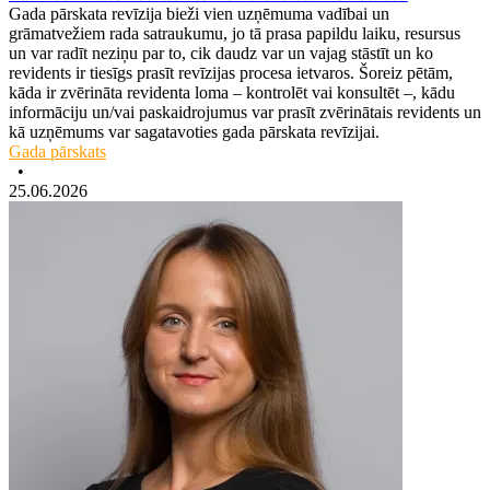
Gada pārskata revīzija bieži vien uzņēmuma vadībai un
grāmatvežiem rada satraukumu, jo tā prasa papildu laiku, resursus
un var radīt neziņu par to, cik daudz var un vajag stāstīt un ko
revidents ir tiesīgs prasīt revīzijas procesa ietvaros. Šoreiz pētām,
kāda ir zvērināta revidenta loma – kontrolēt vai konsultēt –, kādu
informāciju un/vai paskaidrojumus var prasīt zvērinātais revidents un
kā uzņēmums var sagatavoties gada pārskata revīzijai.
Gada pārskats
•
25.06.2026