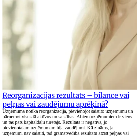
Reorganizācijas rezultāts – bilancē vai
peļņas vai zaudējumu aprēķinā?
Uzņēmumā notika reorganizācija, pievienojot saistīto uzņēmumu un
pārņemot visus tā aktīvus un saistības. Abiem uzņēmumiem ir viens
un tas pats kapitāldaļu turētājs. Rezultāts ir negatīvs, jo
pievienotajam uzņēmumam bija zaudējumi. Kā zināms, ja
uzņēmumi nav saistīti, tad grāmatvedībā rezultātu atzīst peļņas vai