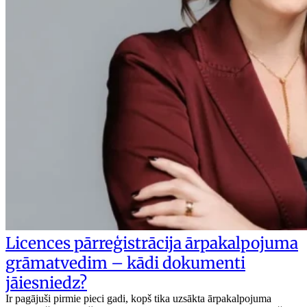
Licences pārreģistrācija ārpakalpojuma
grāmatvedim – kādi dokumenti
jāiesniedz?
Ir pagājuši pirmie pieci gadi, kopš tika uzsākta ārpakalpojuma