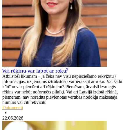
Vai rēķinu var labot ar roku?
Atbilstoši likumam – ja čekā nav visu nepieciešamo rekvizītu /
informācijas, uzņēmums iztrūkstošo var ierakstīt ar roku. Vai šādu
kārtību var piemērot arī rēķiniem? Piemēram, ārvalstī izsniegts
rēķins var nebūt noformēts pilnīgi. Vai arī Latvijā izdotā rēķinā,
piemēram, nav norādīts pievienotās vērtības nodokļa maksātāja
numurs vai citi rekvizīti.
Dokumenti
•
22.06.2026