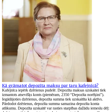
Kā grāmatot depozīta maksu par taru kafejnīcā?
Kafejnīca iepērk dzērienus pudelē. Depozīta maksas uzskaitei tiek
izmantots atsevišķs konts (piemēram, 2350 “Depozīta norēķini”).
Iegādājoties dzērienus, depozīta summa tiek uzskaitīta kā aktīvs.
Pārdodot dzērienus, depozīta summa samazina depozīta konta
atlikumu. Depozīta uzskaitē var rasties starpības dažādu iemeslu dēļ: