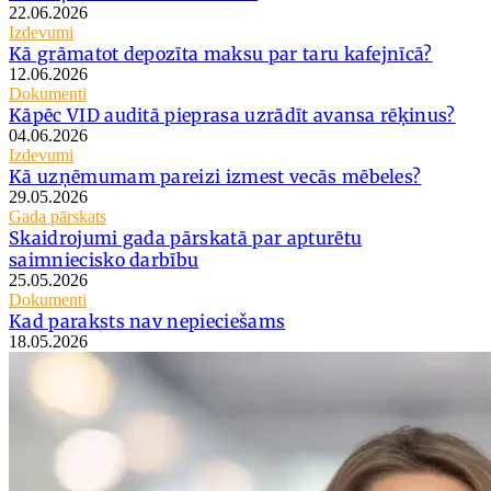
22.06.2026
Izdevumi
Kā grāmatot depozīta maksu par taru kafejnīcā?
12.06.2026
Dokumenti
Kāpēc VID auditā pieprasa uzrādīt avansa rēķinus?
04.06.2026
Izdevumi
Kā uzņēmumam pareizi izmest vecās mēbeles?
29.05.2026
Gada pārskats
Skaidrojumi gada pārskatā par apturētu
saimniecisko darbību
25.05.2026
Dokumenti
Kad paraksts nav nepieciešams
18.05.2026