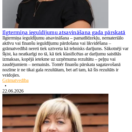
Ilgtermiņa ieguldījumu atsavināšana gada pārskatā
Ilgtermiņa ieguldījumu atsavināšana – pamatlīdzekļu, nemateriālo
aktīvu vai finanšu ieguldījumu pārdošana vai likvidēšana –
grāmatvedībā nereti tiek uztverta kā tehnisks darījums. Sākotnēji var
šķist, ka neatkarīgi no tā, kā tiek klasificētas ar darījumu saistītās
izmaksas, kopējā ietekme uz uzņēmuma rezultātu – peļņu vai
zaudējumiem – nemainās. Tomēr finanšu pārskata sagatavošanā
nozīme ir ne tikai gala rezultātam, bet arī tam, kā šis rezultāts ir
veidojies.
Grāmatvedība
•
22.06.2026