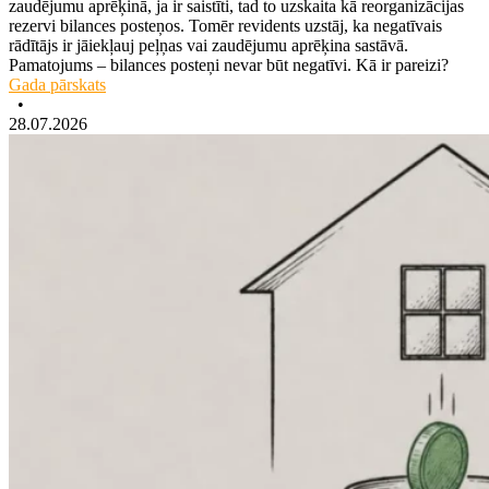
zaudējumu aprēķinā, ja ir saistīti, tad to uzskaita kā reorganizācijas
rezervi bilances posteņos. Tomēr revidents uzstāj, ka negatīvais
rādītājs ir jāiekļauj peļņas vai zaudējumu aprēķina sastāvā.
Pamatojums – bilances posteņi nevar būt negatīvi. Kā ir pareizi?
Gada pārskats
•
28.07.2026