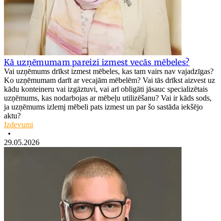
Kā uzņēmumam pareizi izmest vecās mēbeles?
Vai uzņēmums drīkst izmest mēbeles, kas tam vairs nav vajadzīgas?
Ko uzņēmumam darīt ar vecajām mēbelēm? Vai tās drīkst aizvest uz
kādu konteineru vai izgāztuvi, vai arī obligāti jāsauc specializētais
uzņēmums, kas nodarbojas ar mēbeļu utilizēšanu? Vai ir kāds sods,
ja uzņēmums izlemj mēbeli pats izmest un par šo sastāda iekšējo
aktu?
Izdevumi
•
29.05.2026