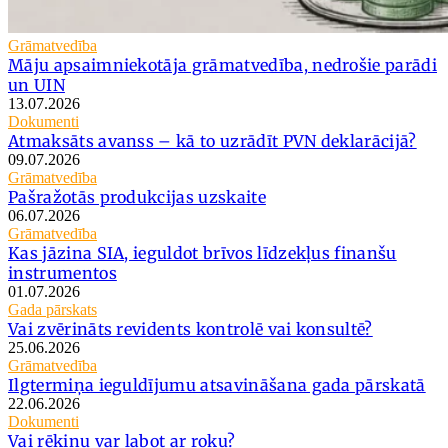
Grāmatvedība
Māju apsaimniekotāja grāmatvedība, nedrošie parādi
un UIN
13.07.2026
Dokumenti
Atmaksāts avanss – kā to uzrādīt PVN deklarācijā?
09.07.2026
Grāmatvedība
Pašražotās produkcijas uzskaite
06.07.2026
Grāmatvedība
Kas jāzina SIA, ieguldot brīvos līdzekļus finanšu
instrumentos
01.07.2026
Gada pārskats
Vai zvērināts revidents kontrolē vai konsultē?
25.06.2026
Grāmatvedība
Ilgtermiņa ieguldījumu atsavināšana gada pārskatā
22.06.2026
Dokumenti
Vai rēķinu var labot ar roku?