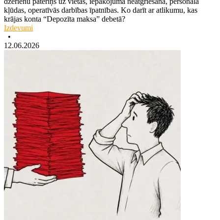
dzērienu patēriņš uz vietas, iepakojuma neatgriešana, personāla
kļūdas, operatīvās darbības īpatnības. Ko darīt ar atlikumu, kas
krājas konta “Depozīta maksa” debetā?
Izdevumi
•
12.06.2026