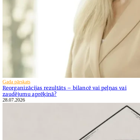
Gada pārskats
Reorganizācijas rezultāts – bilancē vai peļņas vai
zaudējumu aprēķinā?
28.07.2026