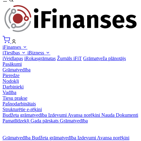
iFinanses
iTiesības
iBizness
iVeidlapas
iRokasgrāmatas
Žurnāls iFiT
Grāmatveža plānotājs
Pasākumi
Grāmatvedība
Pieredze
Nodokļi
Darbinieki
Vadība
Tiesu prakse
Pašnodarbinātais
Strukturētie e-rēķini
Budžeta grāmatvedība
Izdevumi
Avansa norēķini
Nauda
Dokumenti
Pamatlīdzekļi
Gada pārskats
Grāmatvedība
Grāmatvedība
Budžeta grāmatvedība
Izdevumi
Avansa norēķini