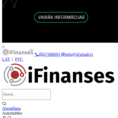
<
67280693
info@iZurnali.lv
LAT
|
РУС
Abonēšana
Autorizēties