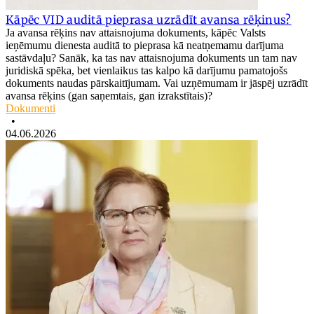
Kāpēc VID auditā pieprasa uzrādīt avansa rēķinus?
Ja avansa rēķins nav attaisnojuma dokuments, kāpēc Valsts
ieņēmumu dienesta auditā to pieprasa kā neatņemamu darījuma
sastāvdaļu? Sanāk, ka tas nav attaisnojuma dokuments un tam nav
juridiskā spēka, bet vienlaikus tas kalpo kā darījumu pamatojošs
dokuments naudas pārskaitījumam. Vai uzņēmumam ir jāspēj uzrādīt
avansa rēķins (gan saņemtais, gan izrakstītais)?
Dokumenti
•
04.06.2026