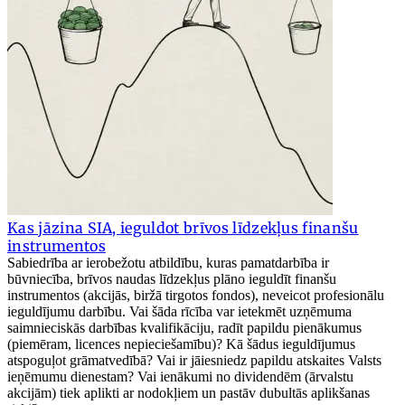
Kas jāzina SIA, ieguldot brīvos līdzekļus finanšu
instrumentos
Sabiedrība ar ierobežotu atbildību, kuras pamatdarbība ir
būvniecība, brīvos naudas līdzekļus plāno ieguldīt finanšu
instrumentos (akcijās, biržā tirgotos fondos), neveicot profesionālu
ieguldījumu darbību. Vai šāda rīcība var ietekmēt uzņēmuma
saimnieciskās darbības kvalifikāciju, radīt papildu pienākumus
(piemēram, licences nepieciešamību)? Kā šādus ieguldījumus
atspoguļot grāmatvedībā? Vai ir jāiesniedz papildu atskaites Valsts
ieņēmumu dienestam? Vai ienākumi no dividendēm (ārvalstu
akcijām) tiek aplikti ar nodokļiem un pastāv dubultās aplikšanas