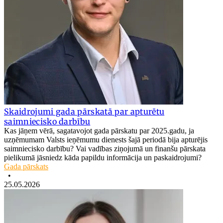
Skaidrojumi gada pārskatā par apturētu
saimniecisko darbību
Kas jāņem vērā, sagatavojot gada pārskatu par 2025.gadu, ja
uzņēmumam Valsts ieņēmumu dienests šajā periodā bija apturējis
saimniecisko darbību? Vai vadības ziņojumā un finanšu pārskata
pielikumā jāsniedz kāda papildu informācija un paskaidrojumi?
Gada pārskats
•
25.05.2026