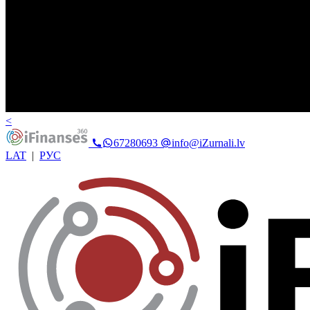
<
67280693
info@iZurnali.lv
LAT
|
РУС