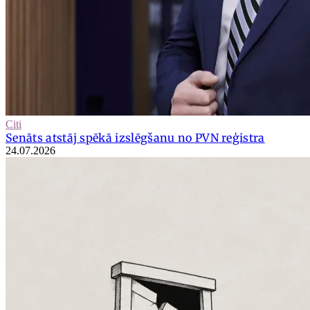
Citi
Senāts atstāj spēkā izslēgšanu no PVN reģistra
24.07.2026