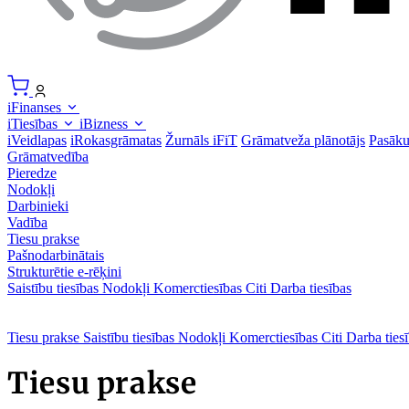
iFinanses
iTiesības
iBizness
iVeidlapas
iRokasgrāmatas
Žurnāls iFiT
Grāmatveža plānotājs
Pasāk
Grāmatvedība
Pieredze
Nodokļi
Darbinieki
Vadība
Tiesu prakse
Pašnodarbinātais
Strukturētie e-rēķini
Saistību tiesības
Nodokļi
Komerctiesības
Citi
Darba tiesības
Tiesu prakse
Saistību tiesības
Nodokļi
Komerctiesības
Citi
Darba ties
Tiesu prakse