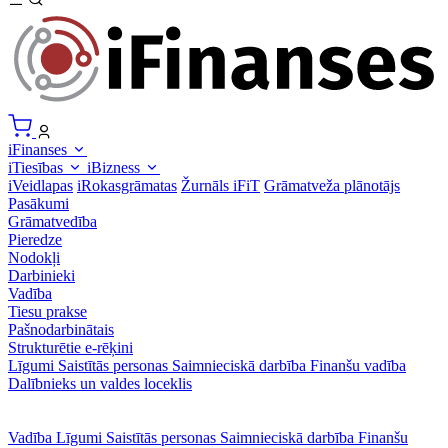
iFinanses
iTiesības
iBizness
iVeidlapas
iRokasgrāmatas
Žurnāls iFiT
Grāmatveža plānotājs
Pasākumi
Grāmatvedība
Pieredze
Nodokļi
Darbinieki
Vadība
Tiesu prakse
Pašnodarbinātais
Strukturētie e-rēķini
Līgumi
Saistītās personas
Saimnieciskā darbība
Finanšu vadība
Dalībnieks un valdes loceklis
Vadība
Līgumi
Saistītās personas
Saimnieciskā darbība
Finanšu