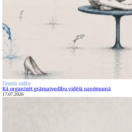
Finanšu vadība
Kā organizēt grāmatvedību vidējā uzņēmumā
17.07.2026