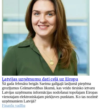
Latvijas uzņēmumu dati ceļā uz Eiropu
Šā gada februāra beigās Saeima galīgajā lasījumā pieņēma
grozījumus Grāmatvedības likumā, kas veido tiesisko ietvaru
Latvijas uzņēmumu informācijas nodošanai topošajam Eiropas
vienotajam elektroniskajam piekļuves punktam. Ko tas nozīmē
uzņēmumiem Latvijā?
Finanšu vadība