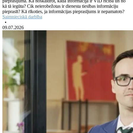
pieprasījuma. Kā noskaidrot, kāda informācija ir VID rīcībā un no
kā tā iegūta? Cik neierobežotas ir dienesta tiesības informāciju
pieprasīt? Kā rīkoties, ja informācijas pieprasījums ir nepamatots?
Saimnieciskā darbība
•
09.07.2026