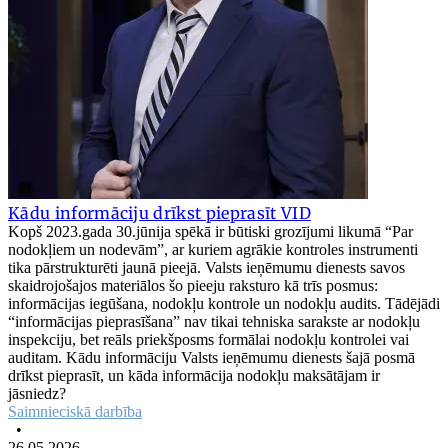
Kādu informāciju drīkst pieprasīt VID
Kopš 2023.gada 30.jūnija spēkā ir būtiski grozījumi likumā “Par
nodokļiem un nodevām”, ar kuriem agrākie kontroles instrumenti
tika pārstrukturēti jaunā pieejā. Valsts ieņēmumu dienests savos
skaidrojošajos materiālos šo pieeju raksturo kā trīs posmus:
informācijas iegūšana, nodokļu kontrole un nodokļu audits. Tādējādi
“informācijas pieprasīšana” nav tikai tehniska sarakste ar nodokļu
inspekciju, bet reāls priekšposms formālai nodokļu kontrolei vai
auditam. Kādu informāciju Valsts ieņēmumu dienests šajā posmā
drīkst pieprasīt, un kāda informācija nodokļu maksātājam ir
jāsniedz?
Saimnieciskā darbība
•
26.05.2026