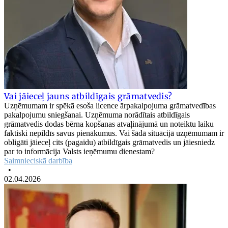
Vai jāieceļ jauns atbildīgais grāmatvedis?
Uzņēmumam ir spēkā esoša licence ārpakalpojuma grāmatvedības
pakalpojumu sniegšanai. Uzņēmuma norādītais atbildīgais
grāmatvedis dodas bērna kopšanas atvaļinājumā un noteiktu laiku
faktiski nepildīs savus pienākumus. Vai šādā situācijā uzņēmumam ir
obligāti jāieceļ cits (pagaidu) atbildīgais grāmatvedis un jāiesniedz
par to informācija Valsts ieņēmumu dienestam?
Saimnieciskā darbība
•
02.04.2026