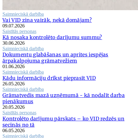
Saimnieciskā darbība
Vai VID zina vairāk, nekā domājam?
09.07.2026
Saistītās personas
Kā nosaka kontrolēto darījumu summu?
30.06.2026
Saimnieciskā darbība
Dokumentu glabāšanas un aprites iespējas
ārpakalpojuma grāmatvežiem
01.06.2026
Saimnieciskā darbība
Kādu informāciju drīkst pieprasīt VID
26.05.2026
Saimnieciskā darbība
Grāmatvedis mazā uzņēmumā - kā nodalīt darba
pienākumus
20.05.2026
Saistītās personas
Kontrolēto darījumu pārskats – ko VID redzēs un
secinās no tā
06.05.2026
Saimnieciskā darbība