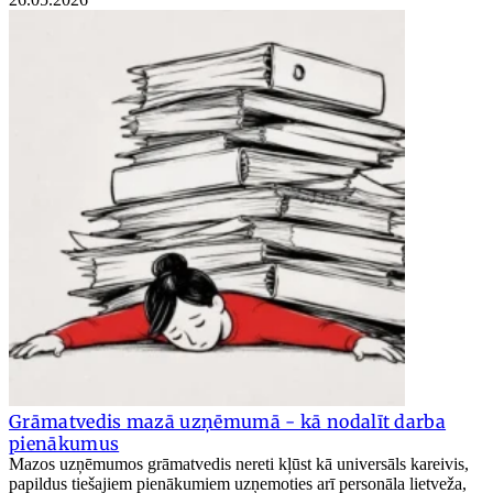
Grāmatvedis mazā uzņēmumā - kā nodalīt darba
pienākumus
Mazos uzņēmumos grāmatvedis nereti kļūst kā universāls kareivis,
papildus tiešajiem pienākumiem uzņemoties arī personāla lietveža,