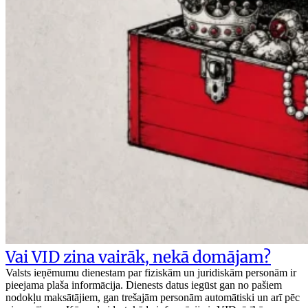
Vai VID zina vairāk, nekā domājam?
Valsts ieņēmumu dienestam par fiziskām un juridiskām personām ir
pieejama plaša informācija. Dienests datus iegūst gan no pašiem
nodokļu maksātājiem, gan trešajām personām automātiski un arī pēc