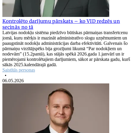
Kontrolēto darījumu pārskats – ko VID redzēs un
secinās no tā
Latvijas nodokļu sistēma piedzīvo būtiskas pārmaiņas transfertcenu
jomā, kuru mērķis ir mazināt administratīvo slogu uzņēmumiem un
paaugstināt nodokļu administrācijas darba efektivitāti. Galvenais šo
pārmaiņu virzītājspēks bija grozījumi likumā “Par nodokļiem un
nodevām” (15.2pantā), kas stājās spēkā 2026.gada 1.janvārī un ir
piemērojami kontrolētajiem darījumiem, sākot ar pārskata gadu, kurš
sākās 2025.kalendārajā gadā.
Saistītās personas
•
06.05.2026