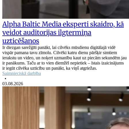
Alpha Baltic Media eksperti skaidro, kā
veidot auditorijas ilgtermiņa
uzticēšanos
Ir diezgan sarežģīti panākt, lai cilvēks mūsdienu digitālajā vidē
vispār pamana tavu zīmolu. Cilvēki katru dienu pāršķir simtiem
ierakstu un video, un noķert uzmanību kaut uz piecām sekundēm jau
ir panākums. Taču ar to vien diemžēl nepietiek – īstais izaicinājums
ir iegūt cilvēka uzticību un panākt, ka viņš atgriežas.
Saimnieciskā darbība
•
03.08.2026