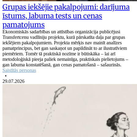
Grupas iekšējie pakalpojumi: darījuma
īstums, labuma tests un cenas
pamatojums
Ekonomiskās sadarbības un attīstības organizācija publicējusi
Transfertcenu vadlīniju projektu, kurā pārskatīta daļa par grupas
iekšējiem pakalpojumiem. Projekta mērķis nav mainīt analīzes
pamatprincipus, bet gan saskaņot un papildināt to ar ilustratīviem
piemēriem. Tomēr tā praktiskā nozīme ir būtiskāka – lai arī
metodoloģiskā pieeja paliek nemainīga, praktiskais pielietojums –
gan labuma konstatēšanā, gan cenas pamatošanā – sašaurinās.
Saistītās personas
•
29.07.2026