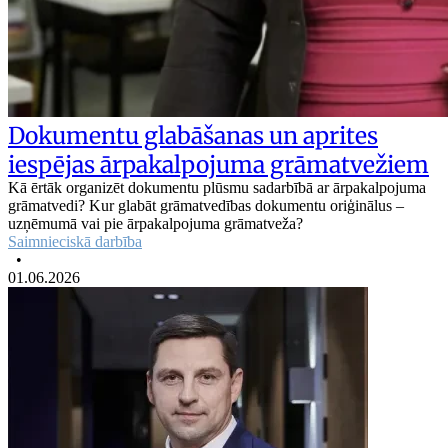
Dokumentu glabāšanas un aprites
iespējas ārpakalpojuma grāmatvežiem
Kā ērtāk organizēt dokumentu plūsmu sadarbībā ar ārpakalpojuma
grāmatvedi? Kur glabāt grāmatvedības dokumentu oriģinālus –
uzņēmumā vai pie ārpakalpojuma grāmatveža?
Saimnieciskā darbība
•
01.06.2026