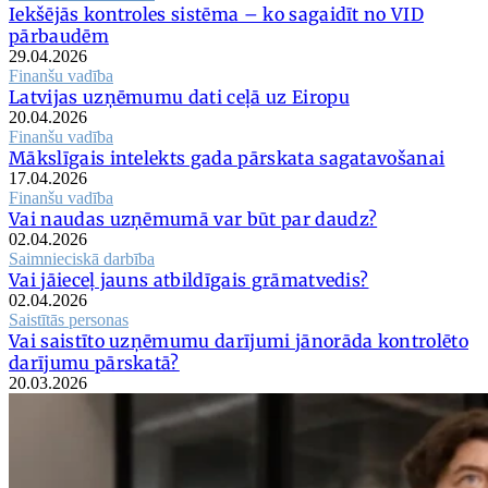
Iekšējās kontroles sistēma – ko sagaidīt no VID
pārbaudēm
29.04.2026
Finanšu vadība
Latvijas uzņēmumu dati ceļā uz Eiropu
20.04.2026
Finanšu vadība
Mākslīgais intelekts gada pārskata sagatavošanai
17.04.2026
Finanšu vadība
Vai naudas uzņēmumā var būt par daudz?
02.04.2026
Saimnieciskā darbība
Vai jāieceļ jauns atbildīgais grāmatvedis?
02.04.2026
Saistītās personas
Vai saistīto uzņēmumu darījumi jānorāda kontrolēto
darījumu pārskatā?
20.03.2026