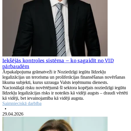
Iekšējās kontroles sistēma – ko sagaidīt no VID
pārbaudēm
Ārpakalpojuma grāmatveži ir Noziedzīgi iegūtu līdzekļu
legalizācijas un terorisma un proliferācijas finansēšanas novēršanas
likuma subjekti, kurus uzrauga Valsts ieņēmumu dienests.
Nacionālajā risku novērtējumā šī sektora kopējais noziedzīgi iegūtu
līdzekļu legalizācijas risks ir noteikts kā vidēji augsts – draudi vērtēti
kā vidēji, bet ievainojamība kā vidēji augsta.
Saimnieciskā darbība
•
29.04.2026