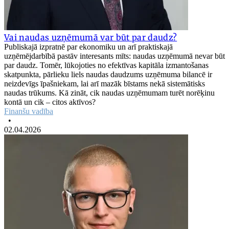
Vai naudas uzņēmumā var būt par daudz?
Publiskajā izpratnē par ekonomiku un arī praktiskajā
uzņēmējdarbībā pastāv interesants mīts: naudas uzņēmumā nevar būt
par daudz. Tomēr, lūkojoties no efektīvas kapitāla izmantošanas
skatpunkta, pārlieku liels naudas daudzums uzņēmuma bilancē ir
neizdevīgs īpašniekam, lai arī mazāk bīstams nekā sistemātisks
naudas trūkums. Kā zināt, cik naudas uzņēmumam turēt norēķinu
kontā un cik – citos aktīvos?
Finanšu vadība
•
02.04.2026