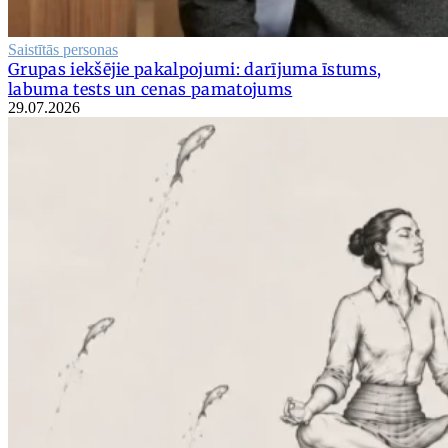
Saistītās personas
Grupas iekšējie pakalpojumi: darījuma īstums,
labuma tests un cenas pamatojums
29.07.2026