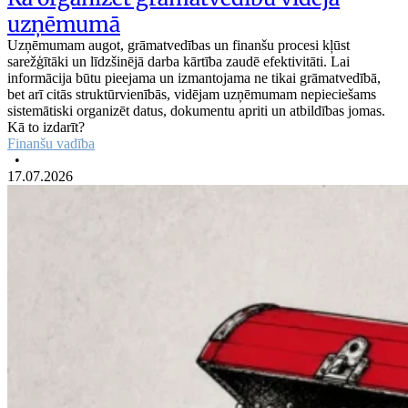
uzņēmumā
Uzņēmumam augot, grāmatvedības un finanšu procesi kļūst
sarežģītāki un līdzšinējā darba kārtība zaudē efektivitāti. Lai
informācija būtu pieejama un izmantojama ne tikai grāmatvedībā,
bet arī citās struktūrvienībās, vidējam uzņēmumam nepieciešams
sistemātiski organizēt datus, dokumentu apriti un atbildības jomas.
Kā to izdarīt?
Finanšu vadība
•
17.07.2026