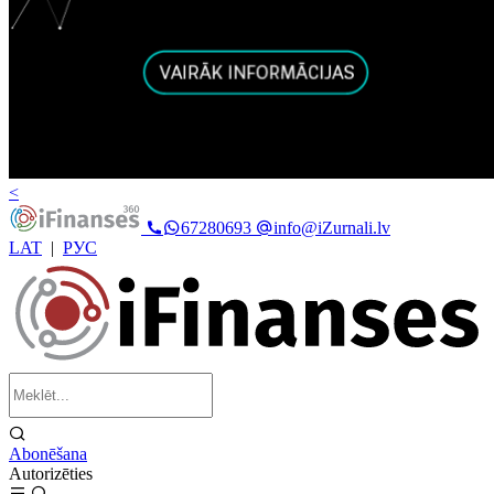
<
67280693
info@iZurnali.lv
LAT
|
РУС
Abonēšana
Autorizēties