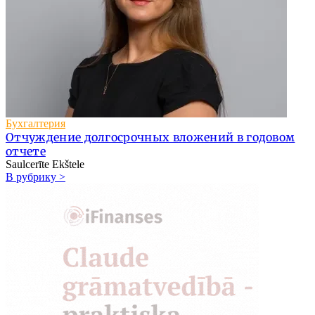
Бухгалтерия
Отчуждение долгосрочных вложений в годовом
отчете
Saulcerīte Ekštele
В рубрику >