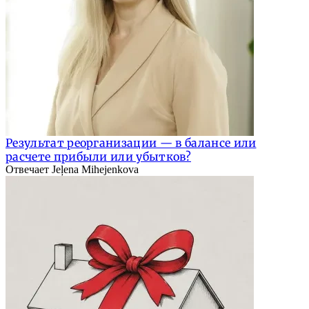
Результат реорганизации — в балансе или
расчете прибыли или убытков?
Отвечает Jeļena Mihejenkova