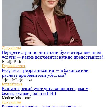
Документы
Перерегистрация лицензии бухгалтера внешней
услуги — какие документы нужно предоставить?
Nataļja Puriņa
Годовой отчет
Результат реорганизации — в балансе или
расчете прибыли или убытков?
Jeļena Mihejenkova
Бухгалтерия
Бухгалтерский учет управляющего домом,
безнадежные долги и ПНП
Modrīte Johansone
Документы
Возвращен аванс — как его отразить в