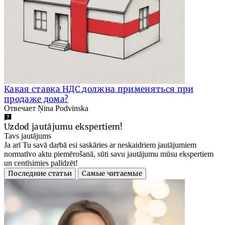
Какая ставка НДС должна применяться при
продаже дома?
Отвечает Ņina Podvinska
Uzdod jautājumu ekspertiem!
Tavs jautājums
Ja arī Tu savā darbā esi saskāries ar neskaidriem jautājumiem
normatīvo aktu piemērošanā, sūti savu jautājumu mūsu ekspertiem
un centīsimies palīdzēt!
Последние статьи
Самые читаемые