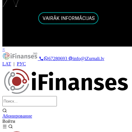
<
67280693
info@iZurnali.lv
LAT
|
РУС
Абонирование
Войти