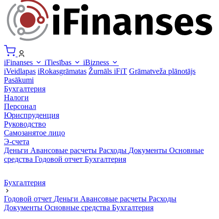
iFinanses
iTiesības
iBizness
iVeidlapas
iRokasgrāmatas
Žurnāls iFiT
Grāmatveža plānotājs
Pasākumi
Бухгалтерия
Налоги
Персонал
Юриспруденция
Руководство
Самозанятое лицо
Э-счета
Деньги
Авансовые расчеты
Расходы
Документы
Основные
средства
Годовой отчет
Бухгалтерия
Бухгалтерия
Годовой отчет
Деньги
Авансовые расчеты
Расходы
Документы
Основные средства
Бухгалтерия