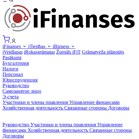
iFinanses
iTiesības
iBizness
iVeidlapas
iRokasgrāmatas
Žurnāls iFiT
Grāmatveža plānotājs
Pasākumi
Бухгалтерия
Налоги
Персонал
Юриспруденция
Руководство
Самозанятое лицо
Э-счета
Участники и члены правления
Управление финансами
Хозяйственная деятельность
Связанные стороны
Договоры
Руководство
Участники и члены правления
Управление
финансами
Хозяйственная деятельность
Связанные стороны
Договоры