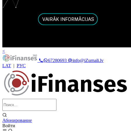
<
67280693
info@iZurnali.lv
LAT
|
РУС
Абонирование
Войти