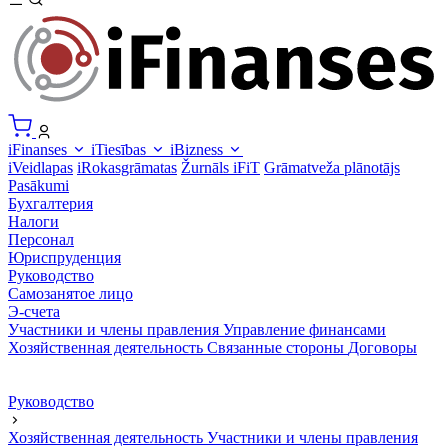
iFinanses
iTiesības
iBizness
iVeidlapas
iRokasgrāmatas
Žurnāls iFiT
Grāmatveža plānotājs
Pasākumi
Бухгалтерия
Налоги
Персонал
Юриспруденция
Руководство
Самозанятое лицо
Э-счета
Участники и члены правления
Управление финансами
Хозяйственная деятельность
Связанные стороны
Договоры
Руководство
Хозяйственная деятельность
Участники и члены правления