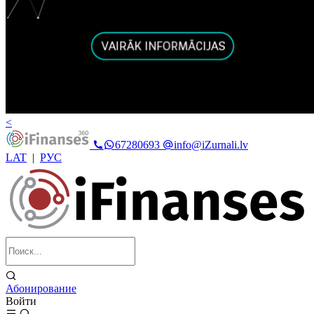
<
67280693
info@iZurnali.lv
LAT
|
РУС
Абонирование
Войти