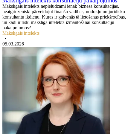
Mākslīgais intelekts konsultāciju pakalpojumos
Mākslīgais intelekts nepielūdzami ienāk biznesa konsultācijās,
neatgriezeniski pārveidojot finanšu vadības, nodokļu un juridisko
konsultantu ikdienu. Kuras ir galvenās tā lietošanas priekšrocības,
un kādi ir riski mākslīgā intelekta izmantošanai konsultāciju
pakalpojumos?
Mākslīgais intelekts
•
05.03.2026