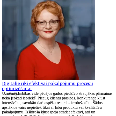
Digitālie rīki efektīvai pakalpojumu procesu
optimizēšanai
Uzņēmējdarbības vide pēdējos gados piedzīvo straujākas pārmaiņas
nekā jebkad iepriekš. Pieaug klientu prasības, konkurence kļūst
intensīvāka, savukārt darbaspēka resursi - ierobežotāki. Šādos
apstākļos vairs nepietiek tikai ar labu produktu vai kvalitatīvu
pakalpojumu. Izšķiroša kļūst spēja strādāt efektīvi, ātri un