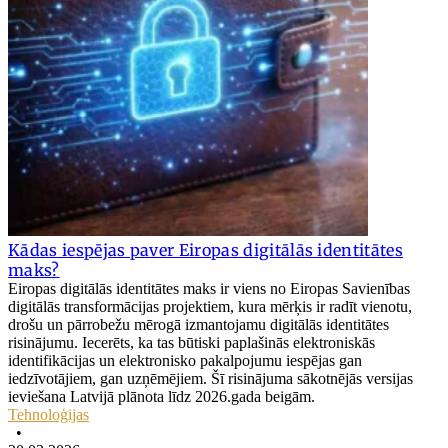
Kādas iespējas paver Eiropas digitālās identitātes
maks?
Eiropas digitālās identitātes maks ir viens no Eiropas Savienības
digitālās transformācijas projektiem, kura mērķis ir radīt vienotu,
drošu un pārrobežu mērogā izmantojamu digitālās identitātes
risinājumu. Iecerēts, ka tas būtiski paplašinās elektroniskās
identifikācijas un elektronisko pakalpojumu iespējas gan
iedzīvotājiem, gan uzņēmējiem. Šī risinājuma sākotnējās versijas
ieviešana Latvijā plānota līdz 2026.gada beigām.
Tehnoloģijas
•