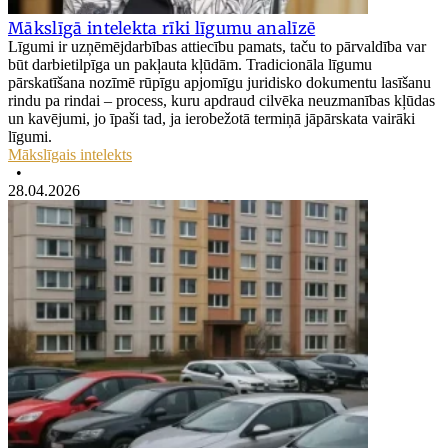
Mākslīgā intelekta rīki līgumu analīzē
Līgumi ir uzņēmējdarbības attiecību pamats, taču to pārvaldība var
būt darbietilpīga un pakļauta kļūdām. Tradicionāla līgumu
pārskatīšana nozīmē rūpīgu apjomīgu juridisko dokumentu lasīšanu
rindu pa rindai – process, kuru apdraud cilvēka neuzmanības kļūdas
un kavējumi, jo īpaši tad, ja ierobežotā termiņā jāpārskata vairāki
līgumi.
Mākslīgais intelekts
•
28.04.2026