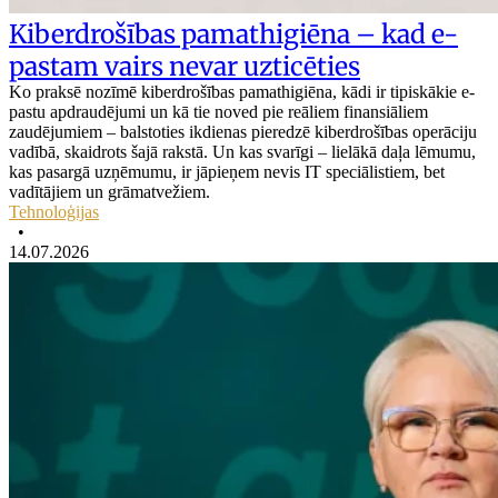
Kiberdrošības pamathigiēna – kad e-
pastam vairs nevar uzticēties
Ko praksē nozīmē kiberdrošības pamathigiēna, kādi ir tipiskākie e-
pastu apdraudējumi un kā tie noved pie reāliem finansiāliem
zaudējumiem – balstoties ikdienas pieredzē kiberdrošības operāciju
vadībā, skaidrots šajā rakstā. Un kas svarīgi – lielākā daļa lēmumu,
kas pasargā uzņēmumu, ir jāpieņem nevis IT speciālistiem, bet
vadītājiem un grāmatvežiem.
Tehnoloģijas
•
14.07.2026