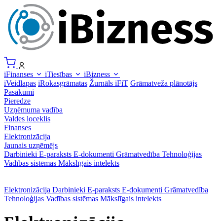
iFinanses
iTiesības
iBizness
iVeidlapas
iRokasgrāmatas
Žurnāls iFiT
Grāmatveža plānotājs
Pasākumi
Pieredze
Uzņēmuma vadība
Valdes loceklis
Finanses
Elektronizācija
Jaunais uzņēmējs
Darbinieki
E-paraksts
E-dokumenti
Grāmatvedība
Tehnoloģijas
Vadības sistēmas
Mākslīgais intelekts
Elektronizācija
Darbinieki
E-paraksts
E-dokumenti
Grāmatvedība
Tehnoloģijas
Vadības sistēmas
Mākslīgais intelekts