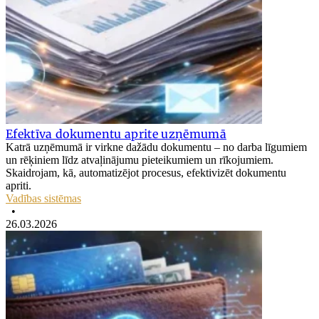
Efektīva dokumentu aprite uzņēmumā
Katrā uzņēmumā ir virkne dažādu dokumentu – no darba līgumiem
un rēķiniem līdz atvaļinājumu pieteikumiem un rīkojumiem.
Skaidrojam, kā, automatizējot procesus, efektivizēt dokumentu
apriti.
Vadības sistēmas
•
26.03.2026