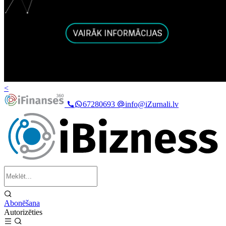
<
67280693
info@iZurnali.lv
Abonēšana
Autorizēties