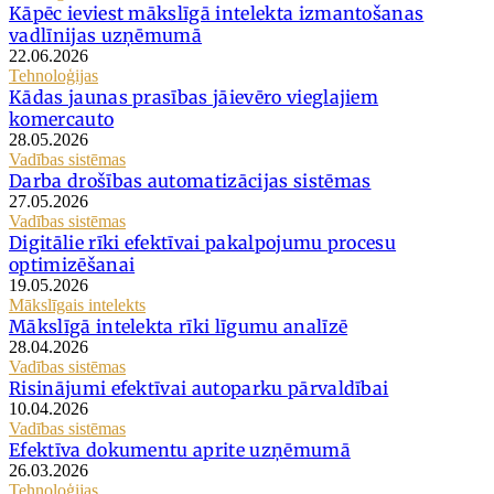
Kāpēc ieviest mākslīgā intelekta izmantošanas
vadlīnijas uzņēmumā
22.06.2026
Tehnoloģijas
Kādas jaunas prasības jāievēro vieglajiem
komercauto
28.05.2026
Vadības sistēmas
Darba drošības automatizācijas sistēmas
27.05.2026
Vadības sistēmas
Digitālie rīki efektīvai pakalpojumu procesu
optimizēšanai
19.05.2026
Mākslīgais intelekts
Mākslīgā intelekta rīki līgumu analīzē
28.04.2026
Vadības sistēmas
Risinājumi efektīvai autoparku pārvaldībai
10.04.2026
Vadības sistēmas
Efektīva dokumentu aprite uzņēmumā
26.03.2026
Tehnoloģijas