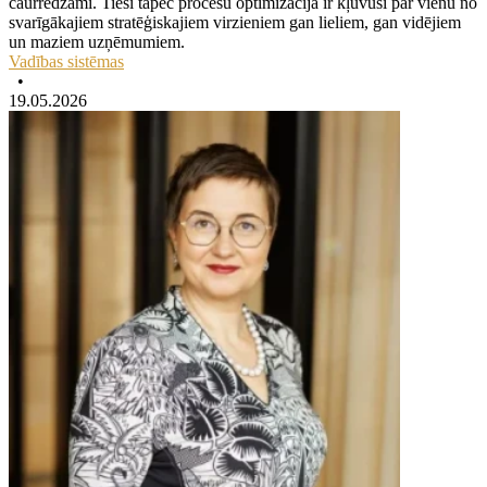
caurredzami. Tieši tāpēc procesu optimizācija ir kļuvusi par vienu no
svarīgākajiem stratēģiskajiem virzieniem gan lieliem, gan vidējiem
un maziem uzņēmumiem.
Vadības sistēmas
•
19.05.2026