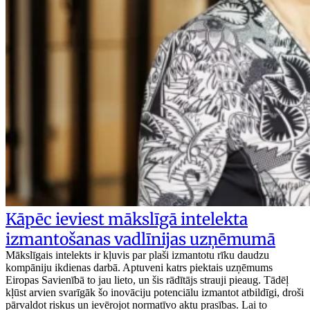
Kāpēc ieviest mākslīgā intelekta
izmantošanas vadlīnijas uzņēmumā
Mākslīgais intelekts ir kļuvis par plaši izmantotu rīku daudzu
kompāniju ikdienas darbā. Aptuveni katrs piektais uzņēmums
Eiropas Savienībā to jau lieto, un šis rādītājs strauji pieaug. Tādēļ
kļūst arvien svarīgāk šo inovāciju potenciālu izmantot atbildīgi, droši
pārvaldot riskus un ievērojot normatīvo aktu prasības. Lai to