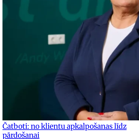
Čatboti: no klientu apkalpošanas līdz
pārdošanai