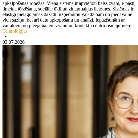
apkalpošanas robežas. Vienā sistēmā ir apvienoti balss zvani, e-pasti,
tīmekļa tērzēšana, sociālie tīkli un ziņapmaiņas lietotnes. Sistēmas ir
elastīgi pielāgojamas dažādu uzņēmumu vajadzībām un piedāvā ne
vien saziņu, bet arī datu apkopošanu un analīzi. Iepazīstinām ar
vairākiem no pieejamajiem zvanu un kontaktu centru risinājumiem.
Tehnoloģijas
•
03.07.2026