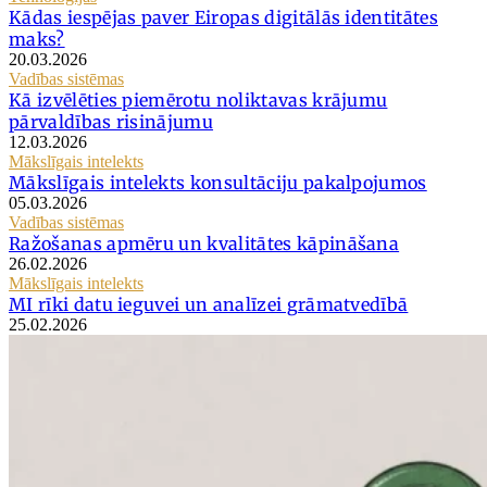
Kādas iespējas paver Eiropas digitālās identitātes
maks?
20.03.2026
Vadības sistēmas
Kā izvēlēties piemērotu noliktavas krājumu
pārvaldības risinājumu
12.03.2026
Mākslīgais intelekts
Mākslīgais intelekts konsultāciju pakalpojumos
05.03.2026
Vadības sistēmas
Ražošanas apmēru un kvalitātes kāpināšana
26.02.2026
Mākslīgais intelekts
MI rīki datu ieguvei un analīzei grāmatvedībā
25.02.2026