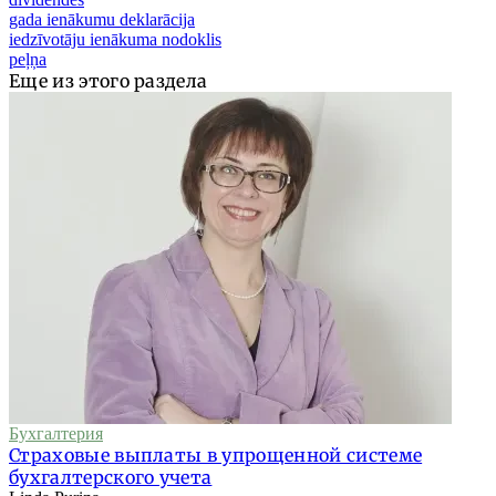
gada ienākumu deklarācija
iedzīvotāju ienākuma nodoklis
peļņa
Еще из этого раздела
Бухгалтерия
Страховые выплаты в упрощенной системе
бухгалтерского учета