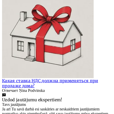
Какая ставка НДС должна применяться при
продаже дома?
Отвечает Ņina Podvinska
Uzdod jautājumu ekspertiem!
Tavs jautājums
Ja arī Tu savā darbā esi saskāries ar neskaidriem jautājumiem
normatīvo aktu piemērošanā, sūti savu jautājumu mūsu ekspertiem