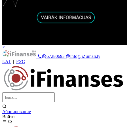
<
67280693
info@iZurnali.lv
LAT
|
РУС
Абонирование
Войти