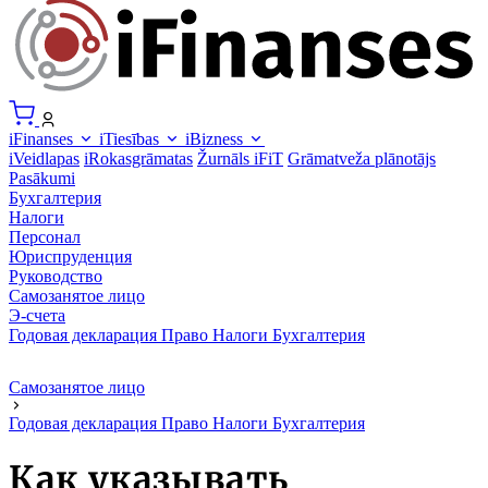
iFinanses
iTiesības
iBizness
iVeidlapas
iRokasgrāmatas
Žurnāls iFiT
Grāmatveža plānotājs
Pasākumi
Бухгалтерия
Налоги
Персонал
Юриспруденция
Руководство
Самозанятое лицо
Э-счета
Годовая декларация
Право
Налоги
Бухгалтерия
Самозанятое лицо
Годовая декларация
Право
Налоги
Бухгалтерия
Как указывать