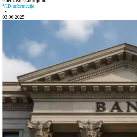
sniedz īsu skaidrojumu.
VID informācija
•
03.06.2025