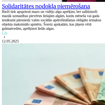
Solidaritātes nodokļa piemērošana
Bieži tiek apspriesti mazo un vidējo algu aprēķini, bet salīdzinoši
mazāk uzmanības pievērsts lielajām algām, kurās mēneša vai gada
ienākumi pārsniedz valsts sociālās apdrošināšanas obligāto iemaksu
objekta maksimālo apmēru. Šoreiz apskatām, kas jāņem vērā
grāmatvedim, aprēķinot lielās algas.
Citi
•
12.05.2025