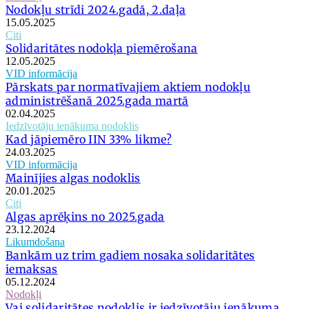
Nodokļu strīdi 2024.gadā, 2.daļa
15.05.2025
Citi
Solidaritātes nodokļa piemērošana
12.05.2025
VID informācija
Pārskats par normatīvajiem aktiem nodokļu
administrēšanā 2025.gada martā
02.04.2025
Iedzīvotāju ienākuma nodoklis
Kad jāpiemēro IIN 33% likme?
24.03.2025
VID informācija
Mainījies algas nodoklis
20.01.2025
Citi
Algas aprēķins no 2025.gada
23.12.2024
Likumdošana
Bankām uz trim gadiem nosaka solidaritātes
iemaksas
05.12.2024
Nodokļi
Vai solidaritātes nodoklis ir iedzīvotāju ienākuma