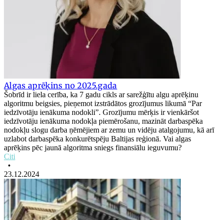
Algas aprēķins no 2025.gada
Šobrīd ir liela cerība, ka 7 gadu cikls ar sarežģītu algu aprēķinu
algoritmu beigsies, pieņemot izstrādātos grozījumus likumā “Par
iedzīvotāju ienākuma nodokli”. Grozījumu mērķis ir vienkāršot
iedzīvotāju ienākuma nodokļa piemērošanu, mazināt darbaspēka
nodokļu slogu darba ņēmējiem ar zemu un vidēju atalgojumu, kā arī
uzlabot darbaspēka konkurētspēju Baltijas reģionā. Vai algas
aprēķins pēc jaunā algoritma sniegs finansiālu ieguvumu?
Citi
•
23.12.2024