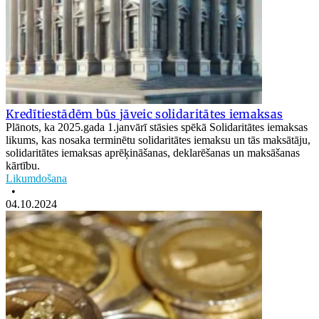
Kredītiestādēm būs jāveic solidaritātes iemaksas
Plānots, ka 2025.gada 1.janvārī stāsies spēkā Solidaritātes iemaksas
likums, kas nosaka terminētu solidaritātes iemaksu un tās maksātāju,
solidaritātes iemaksas aprēķināšanas, deklarēšanas un maksāšanas
kārtību.
Likumdošana
•
04.10.2024