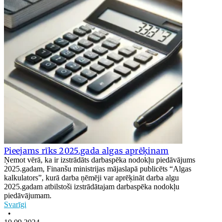
Pieejams rīks 2025.gada algas aprēķinam
Ņemot vērā, ka ir izstrādāts darbaspēka nodokļu piedāvājums
2025.gadam, Finanšu ministrijas mājaslapā publicēts “Algas
kalkulators”, kurā darba ņēmēji var aprēķināt darba algu
2025.gadam atbilstoši izstrādātajam darbaspēka nodokļu
piedāvājumam.
Svarīgi
•