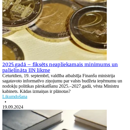
2025.gadā – fiksēts neapliekamais minimums un
palielināta IIN likme
Ceturtdien, 19. septembrī, valdība atbalstīja Finanšu ministrija
sagatavoto informatīvo ziņojumu par valsts budžeta ieņēmumu un
nodokļu politikas pārskatīšanu 2025.–2027.gadā, vēsta Ministru
kabinets. Kādas izmaiņas ir plānotas?
Likumdošana
•
19.09.2024