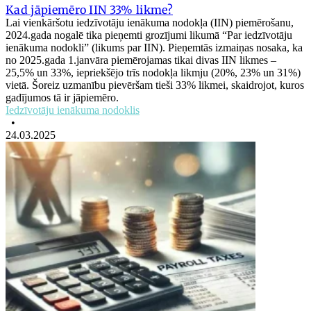
Kad jāpiemēro IIN 33% likme?
Lai vienkāršotu iedzīvotāju ienākuma nodokļa (IIN) piemērošanu,
2024.gada nogalē tika pieņemti grozījumi likumā “Par iedzīvotāju
ienākuma nodokli” (likums par IIN). Pieņemtās izmaiņas nosaka, ka
no 2025.gada 1.janvāra piemērojamas tikai divas IIN likmes –
25,5% un 33%, iepriekšējo trīs nodokļa likmju (20%, 23% un 31%)
vietā. Šoreiz uzmanību pievēršam tieši 33% likmei, skaidrojot, kuros
gadījumos tā ir jāpiemēro.
Iedzīvotāju ienākuma nodoklis
•
24.03.2025