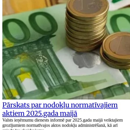
Pārskats par nodokļu normatīvajiem
aktiem 2025.gada maijā
Valsts ieņēmumu dienests informē par 2025.gada maijā veiktajiem
grozījumiem normatīvajos aktos nodokļu administrēšanā, kā arī