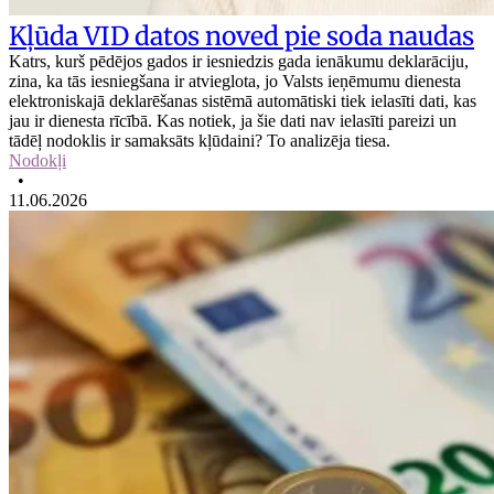
Kļūda VID datos noved pie soda naudas
Katrs, kurš pēdējos gados ir iesniedzis gada ienākumu deklarāciju,
zina, ka tās iesniegšana ir atvieglota, jo Valsts ieņēmumu dienesta
elektroniskajā deklarēšanas sistēmā automātiski tiek ielasīti dati, kas
jau ir dienesta rīcībā. Kas notiek, ja šie dati nav ielasīti pareizi un
tādēļ nodoklis ir samaksāts kļūdaini? To analizēja tiesa.
Nodokļi
•
11.06.2026