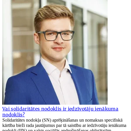
Vai solidaritātes nodoklis ir iedzīvotāju ienākuma
nodoklis?
Solidaritātes nodokļa (SN) aprēķināšanas un nomaksas specifiskā
kārtība bieži rada jautājumus par tā saistību ar iedzīvotāju ienākuma
nodokli (IIN) un valsts sociālās apdrošināšanas obligātajām