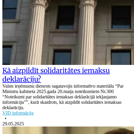
Kā aizpildīt solidaritātes iemaksu
deklarāciju?
Valsts ieņēmumu dienests sagatavojis informatīvo materiālu “Par
Ministru kabineta 2025.gada 20.maija noteikumiem Nr.300
“Noteikumi par solidaritātes iemaksas deklarācijā iekļaujamo
informāciju””, kurā skaidrots, kā aizpildīt solidaritātes iemaksas
deklarāciju.
VID informācija
•
29.05.2025