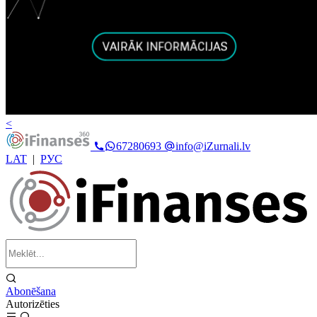
<
67280693
info@iZurnali.lv
LAT
|
РУС
Abonēšana
Autorizēties