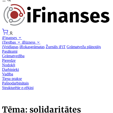
iFinanses
iTiesības
iBizness
iVeidlapas
iRokasgrāmatas
Žurnāls iFiT
Grāmatveža plānotājs
Pasākumi
Grāmatvedība
Pieredze
Nodokļi
Darbinieki
Vadība
Tiesu prakse
Pašnodarbinātais
Strukturētie e-rēķini
Tēma: solidaritātes