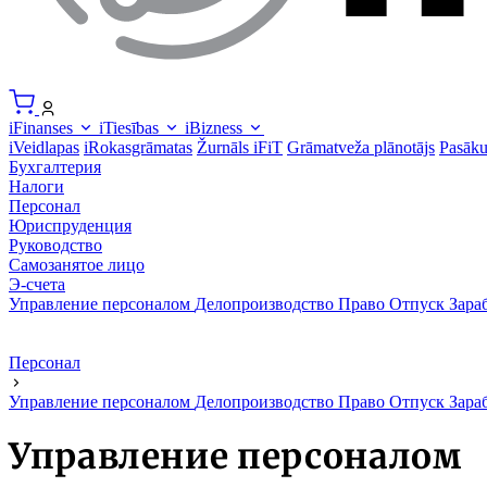
iFinanses
iTiesības
iBizness
iVeidlapas
iRokasgrāmatas
Žurnāls iFiT
Grāmatveža plānotājs
Pasāk
Бухгалтерия
Налоги
Персонал
Юриспруденция
Руководство
Самозанятое лицо
Э-счета
Управление персоналом
Делопроизводство
Право
Отпуск
Зара
Персонал
Управление персоналом
Делопроизводство
Право
Отпуск
Зара
Управление персоналом