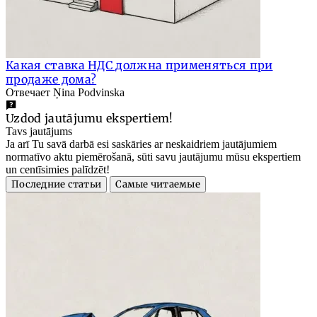
Какая ставка НДС должна применяться при
продаже дома?
Отвечает Ņina Podvinska
Uzdod jautājumu ekspertiem!
Tavs jautājums
Ja arī Tu savā darbā esi saskāries ar neskaidriem jautājumiem
normatīvo aktu piemērošanā, sūti savu jautājumu mūsu ekspertiem
un centīsimies palīdzēt!
Последние статьи
Самые читаемые