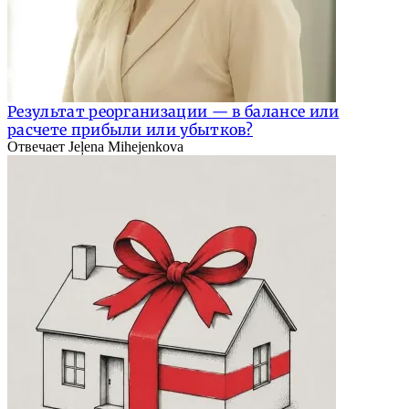
Результат реорганизации — в балансе или
расчете прибыли или убытков?
Отвечает Jeļena Mihejenkova