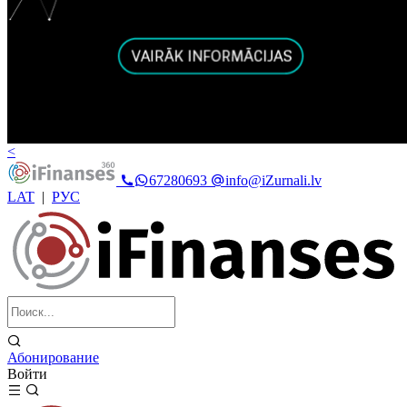
<
67280693
info@iZurnali.lv
LAT
|
РУС
Абонирование
Войти