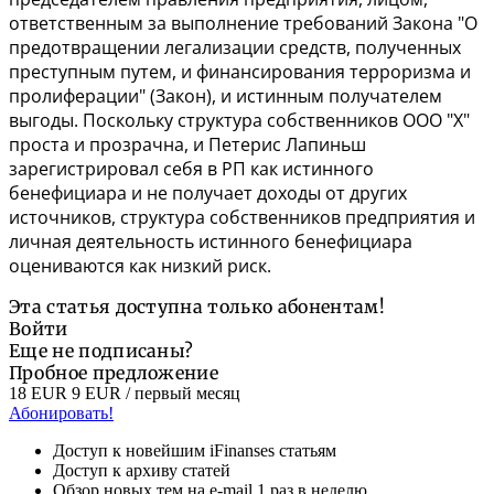
ответственным за выполнение требований
Закона
"О
предотвращении легализации средств, полученных
преступным путем, и финансирования терроризма и
пролиферации" (Закон), и истинным получателем
выгоды. Поскольку структура собственников ООО "Х"
проста и прозрачна, и Петерис Лапиньш
зарегистрировал себя в РП как истинного
бенефициара и не получает доходы от других
источников, структура собственников предприятия и
личная деятельность истинного бенефициара
оцениваются как низкий риск.
Эта статья доступна только абонентам!
Войти
Еще не подписаны?
Пробное предложение
18 EUR
9 EUR
/ первый месяц
Абонировать!
Доступ к новейшим iFinanses статьям
Доступ к архиву статей
Обзор новых тем на e-mail 1 раз в неделю