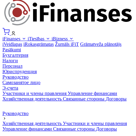
iFinanses
iTiesības
iBizness
iVeidlapas
iRokasgrāmatas
Žurnāls iFiT
Grāmatveža plānotājs
Pasākumi
Бухгалтерия
Налоги
Персонал
Юриспруденция
Руководство
Самозанятое лицо
Э-счета
Участники и члены правления
Управление финансами
Хозяйственная деятельность
Связанные стороны
Договоры
Руководство
Хозяйственная деятельность
Участники и члены правления
Управление финансами
Связанные стороны
Договоры