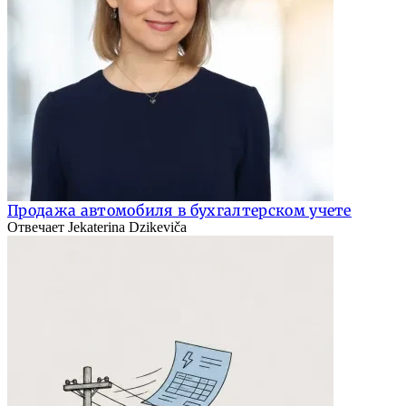
Продажа автомобиля в бухгалтерском учете
Отвечает Jekaterina Dzikeviča