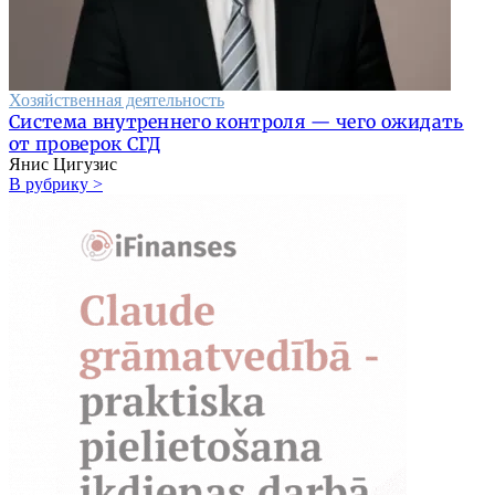
Хозяйственная деятельность
Система внутреннего контроля — чего ожидать
от проверок СГД
Янис Цигузис
В рубрику >