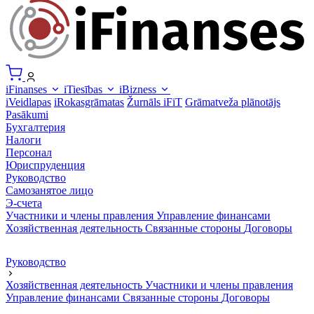
iFinanses
iTiesības
iBizness
iVeidlapas
iRokasgrāmatas
Žurnāls iFiT
Grāmatveža plānotājs
Pasākumi
Бухгалтерия
Налоги
Персонал
Юриспруденция
Руководство
Самозанятое лицо
Э-счета
Участники и члены правления
Управление финансами
Хозяйственная деятельность
Связанные стороны
Договоры
Руководство
Хозяйственная деятельность
Участники и члены правления
Управление финансами
Связанные стороны
Договоры