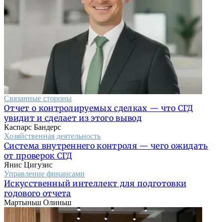
Связанные стороны
Отчет о контролируемых сделках — что СГД
увидит и сделает из этого вывод
Каспарс Бандерс
Хозяйственная деятельность
Система внутреннего контроля — чего ожидать
от проверок СГД
Янис Цигузис
Управление финансами
Искусственный интеллект для подготовки
годового отчета
Мартыньш Олиньш