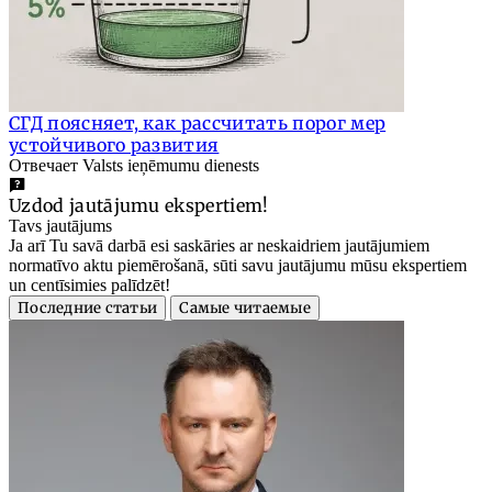
СГД поясняет, как рассчитать порог мер
устойчивого развития
Отвечает Valsts ieņēmumu dienests
Uzdod jautājumu ekspertiem!
Tavs jautājums
Ja arī Tu savā darbā esi saskāries ar neskaidriem jautājumiem
normatīvo aktu piemērošanā, sūti savu jautājumu mūsu ekspertiem
un centīsimies palīdzēt!
Последние статьи
Самые читаемые