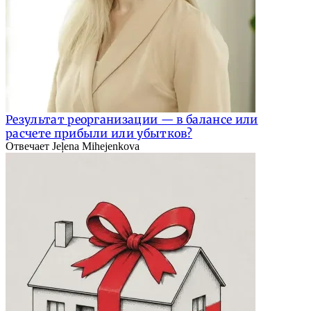
Результат реорганизации — в балансе или
расчете прибыли или убытков?
Отвечает Jeļena Mihejenkova