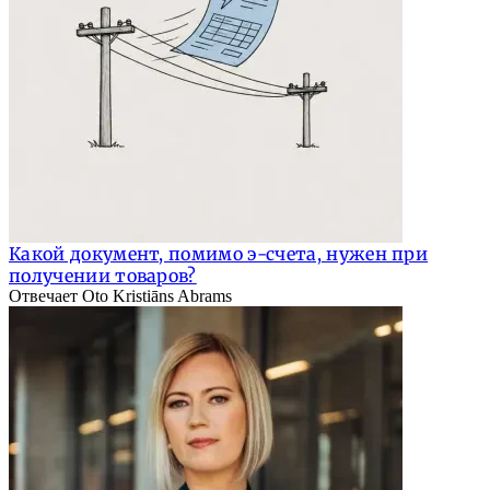
Какой документ, помимо э-счета, нужен при
получении товаров?
Отвечает Oto Kristiāns Abrams