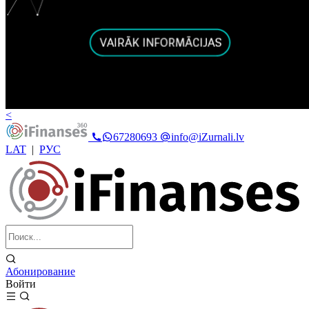
<
67280693
info@iZurnali.lv
LAT
|
РУС
Абонирование
Войти