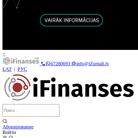
<
67280693
info@iZurnali.lv
LAT
|
РУС
Абонирование
Войти