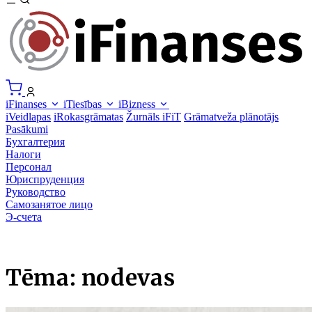
iFinanses
iTiesības
iBizness
iVeidlapas
iRokasgrāmatas
Žurnāls iFiT
Grāmatveža plānotājs
Pasākumi
Бухгалтерия
Налоги
Персонал
Юриспруденция
Руководство
Самозанятое лицо
Э-счета
Tēma: nodevas