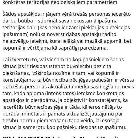
konkrētas teritorijas ģeoloģiskajiem parametriem.
Šādos apstākļos ir jāņem vērā trešās personas iecerēto
darbu būtība – stiprināt sava nekustamā īpašuma
teritorijas daļu (kas nenoliedzami piekļaujas pieteicējas
īpašumam) nolūkā novērst dabas apstākļu radīto
nelabvēlīgo ietekmi, kura lielākā vai mazākā apjomā, bet
kopumā ir vērtējama kā saprātīgi paredzama.
Lai izvērtētu to, vai vienam no kopīpašniekiem šādās
situācijās ir tiesības īstenot būvniecību bez cita
piekrišanas, izšķiroša nozīme ir tam, vai kopumā ir
konstatējams, ka būvniecība pēc jēgas patiešām ir vērsta
uz trešās personas aktualizētā mērķa sasniegšanu, nevis
tam, kāda apjoma (intensitātes) ietekme konkrētajos
apstākļos ir pierādāma. Ja objektīvi ir konstatējams, ka
iecerētās būvniecības jēga ir tāda, kā ierosinātājs to
norāda, minētais ir pamats aktualizēt jautājumu par
tiesību normu piemērošanu tādā veidā, lai esošajā
situācijā samērotu kopīpašnieku tiesības uz īpašumu.