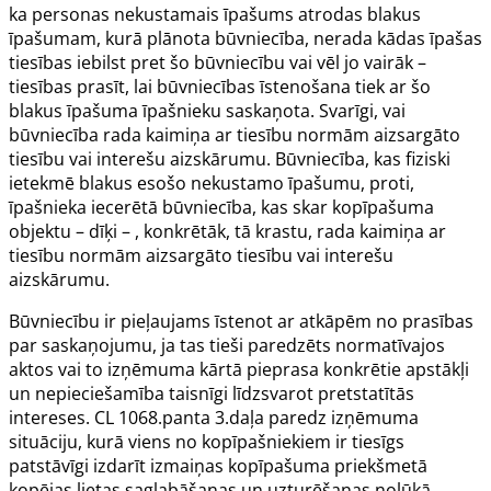
ka personas nekustamais īpašums atrodas blakus
īpašumam, kurā plānota būvniecība, nerada kādas īpašas
tiesības iebilst pret šo būvniecību vai vēl jo vairāk –
tiesības prasīt, lai būvniecības īstenošana tiek ar šo
blakus īpašuma īpašnieku saskaņota. Svarīgi, vai
būvniecība rada kaimiņa ar tiesību normām aizsargāto
tiesību vai interešu aizskārumu. Būvniecība, kas fiziski
ietekmē blakus esošo nekustamo īpašumu, proti,
īpašnieka iecerētā būvniecība, kas skar kopīpašuma
objektu – dīķi – , konkrētāk, tā krastu, rada kaimiņa ar
tiesību normām aizsargāto tiesību vai interešu
aizskārumu.
Būvniecību ir pieļaujams īstenot ar atkāpēm no prasības
par saskaņojumu, ja tas tieši paredzēts normatīvajos
aktos vai to izņēmuma kārtā pieprasa konkrētie apstākļi
un nepieciešamība taisnīgi līdzsvarot pretstatītās
intereses. CL
1068.panta
3.daļa paredz izņēmuma
situāciju, kurā viens no kopīpašniekiem ir tiesīgs
patstāvīgi izdarīt izmaiņas kopīpašuma priekšmetā
kopējas lietas saglabāšanas un uzturēšanas nolūkā,