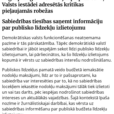
Valsts iestādei adresētās kritikas
pieļaujamās robežas
Sabiedrības tiesības saņemt informāciju
par publisko līdzekļu izlietojumu
Demokrātiskas valsts funkcionēšanas neatņemama
pazīme ir tās pārskatāmība. Tāpēc demokrātiskā valstī
sabiedrībai ir jābūt iespējām sekot līdzi publisko līdzekļu
izlietojumam, lai pārliecinātos, ka šo līdzekļu izlietojums
kopumā ir vērsts uz sabiedrības interešu nodrošināšanu.
Publiskos līdzekļus pamatā veido budžetā iemaksātie
nodokļu maksājumi, līdz ar to ir pašsaprotami, ka
sabiedrība var interesēties par to, kā no sabiedrības
locekļiem iekasētie nodokļu maksājumi tālāk tiek izlietoti
un vai tas darīts, pēc iespējas nodrošinot sabiedrības
intereses un aktuālākās vajadzības. Šajā kontekstā īpaša
nozīme ir žurnālistiskajai darbībai, kas vērsta uz
sabiedrības informēšanu par publiskā budžeta līdzekļu