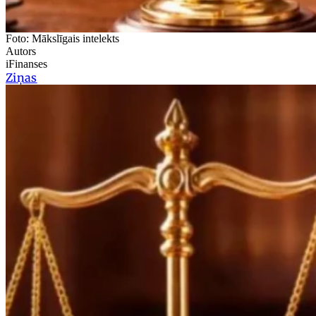
Foto: Mākslīgais intelekts
Autors
iFinanses
Ziņas