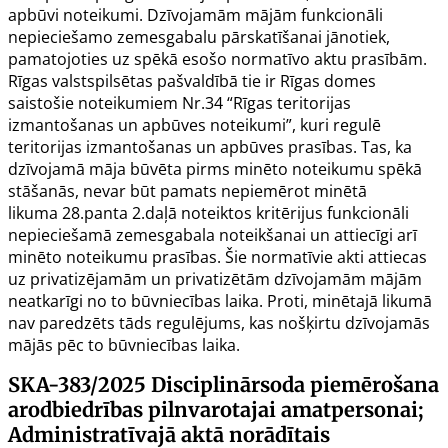
apbūvi noteikumi. Dzīvojamām mājām funkcionāli
nepieciešamo zemesgabalu pārskatīšanai jānotiek,
pamatojoties uz spēkā esošo normatīvo aktu prasībām.
Rīgas valstspilsētas pašvaldībā tie ir Rīgas domes
saistošie noteikumiem Nr.34 “Rīgas teritorijas
izmantošanas un apbūves noteikumi”, kuri regulē
teritorijas izmantošanas un apbūves prasības. Tas, ka
dzīvojamā māja būvēta pirms minēto noteikumu spēkā
stāšanās, nevar būt pamats nepiemērot minētā
likuma
28.panta
2.daļā noteiktos kritērijus funkcionāli
nepieciešamā zemesgabala noteikšanai un attiecīgi arī
minēto noteikumu prasības. Šie normatīvie akti attiecas
uz privatizējamām un privatizētām dzīvojamām mājām
neatkarīgi no to būvniecības laika. Proti, minētajā likumā
nav paredzēts tāds regulējums, kas nošķirtu dzīvojamās
mājās pēc to būvniecības laika.
SKA-383/2025
Disciplinārsoda piemērošana
arodbiedrības pilnvarotajai amatpersonai;
Administratīvajā aktā norādītais