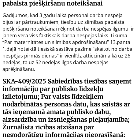
pabalsta piešķiršanu noteikšanai
Gadījumos, kad 3 gadu laikā personai darba nespēja
bijusi ar pārtraukumiem, tiesību uz slimības pabalsta
piešķiršanu noteikšanai rēķinot darba nespējas ilgumu, ir
jāņem vērā viss faktiskais darba nespējas laiks. Likuma
“Par maternitātes un slimības apdrošināšanu”
13.panta
1.daļā noteiktā tiesiskā sastāva pazīme “skaitot no darba
nespējas pirmās dienas” ir vienlīdz attiecināma kā uz 26
nedēļas, tā uz 52 nedēļas ilgas darba nespējas
aprēķināšanu.
SKA-409/2025
Sabiedrības tiesības saņemt
informāciju par publisko līdzekļu
izlietojumu; Par valsts līdzekļiem
nodarbinātas personas datu, kas saistās ar
tās ieņemamā amata publisko dabu,
aizsardzība un izsniegšanas pieļaujamība;
Žurnālista rīcības atzīšana par
negodprātīgu informācijas pieprasīšanā;