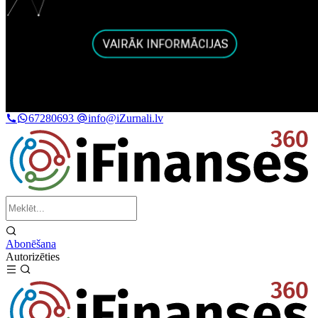
67280693
info@iZurnali.lv
Abonēšana
Autorizēties