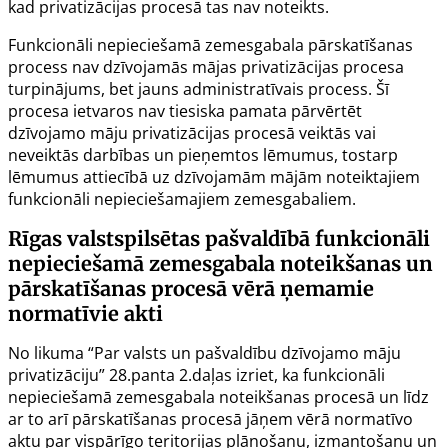
kad privatizācijas procesā tas nav noteikts.
Funkcionāli nepieciešamā zemesgabala pārskatīšanas
process nav dzīvojamās mājas privatizācijas procesa
turpinājums, bet jauns administratīvais process. Šī
procesa ietvaros nav tiesiska pamata pārvērtēt
dzīvojamo māju privatizācijas procesā veiktās vai
neveiktās darbības un pieņemtos lēmumus, tostarp
lēmumus attiecībā uz dzīvojamām mājām noteiktajiem
funkcionāli nepieciešamajiem zemesgabaliem.
Rīgas valstspilsētas pašvaldībā funkcionāli
nepieciešamā zemesgabala noteikšanas un
pārskatīšanas procesā vērā ņemamie
normatīvie akti
No likuma “Par valsts un pašvaldību dzīvojamo māju
privatizāciju”
28.panta
2.daļas izriet, ka funkcionāli
nepieciešamā zemesgabala noteikšanas procesā un līdz
ar to arī pārskatīšanas procesā jāņem vērā normatīvo
aktu par vispārīgo teritorijas plānošanu, izmantošanu un