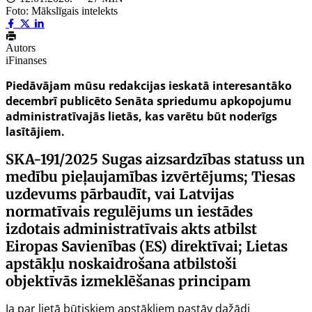
Foto: Mākslīgais intelekts
Autors
iFinanses
Piedāvājam mūsu redakcijas ieskatā interesantāko
decembrī publicēto Senāta spriedumu apkopojumu
administratīvajās lietās, kas varētu būt noderīgs
lasītājiem.
SKA-191/2025
Sugas aizsardzības statuss un
medību pieļaujamības izvērtējums; Tiesas
uzdevums pārbaudīt, vai Latvijas
normatīvais regulējums un iestādes
izdotais administratīvais akts atbilst
Eiropas Savienības (ES) direktīvai; Lietas
apstākļu noskaidrošana atbilstoši
objektīvās izmeklēšanas principam
Ja par lietā būtiskiem apstākļiem pastāv dažādi