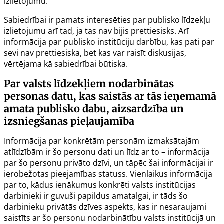
izlietojumu.
Sabiedrībai ir pamats interesēties par publisko līdzekļu
izlietojumu arī tad, ja tas nav bijis prettiesisks. Arī
informācija par publisko institūciju darbību, kas pati par
sevi nav prettiesiska, bet kas var raisīt diskusijas,
vērtējama kā sabiedrībai būtiska.
Par valsts līdzekļiem nodarbinātas
personas datu, kas saistās ar tās ieņemamā
amata publisko dabu, aizsardzība un
izsniegšanas pieļaujamība
Informācija par konkrētām personām izmaksātajām
atlīdzībām ir šo personu dati un līdz ar to – informācija
par šo personu privāto dzīvi, un tāpēc šai informācijai ir
ierobežotas pieejamības statuss. Vienlaikus informācija
par to, kādus ienākumus konkrēti valsts institūcijas
darbinieki ir guvuši papildus amatalgai, ir tāds šo
darbinieku privātās dzīves aspekts, kas ir nesaraujami
saistīts ar šo personu nodarbinātību valsts institūcijā un