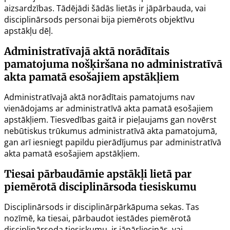
aizsardzības. Tādējādi šādās lietās ir jāpārbauda, vai
disciplinārsods personai bija piemērots objektīvu
apstākļu dēļ.
Administratīvajā aktā norādītais
pamatojuma nošķiršana no administratīvā
akta pamatā esošajiem apstākļiem
Administratīvajā aktā norādītais pamatojums nav
vienādojams ar administratīvā akta pamatā esošajiem
apstākļiem. Tiesvedības gaitā ir pieļaujams gan novērst
nebūtiskus trūkumus administratīvā akta pamatojumā,
gan arī iesniegt papildu pierādījumus par administratīvā
akta pamatā esošajiem apstākļiem.
Tiesai pārbaudāmie apstākļi lietā par
piemērotā disciplinārsoda tiesiskumu
Disciplinārsods ir disciplinārpārkāpuma sekas. Tas
nozīmē, ka tiesai, pārbaudot iestādes piemērotā
disciplinārsoda tiesiskumu, ir jāpārliecinās, vai