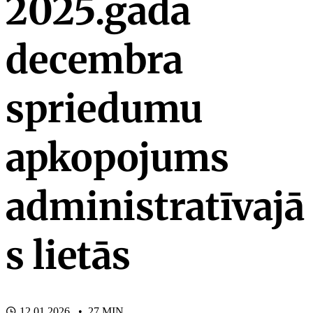
2025.gada
decembra
spriedumu
apkopojums
administratīvajā
s lietās
12.01.2026. • 27 MIN