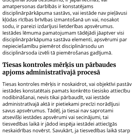
amatpersonas darbībās ir konstatējams
disciplinārpārkāpuma sastāvs, vai iestāde nav pieļāvusi
kļūdas rīcības brīvības izmantošanā un vai, nosakot
sodu, ir pareizi izdarījusi lietderības apsvērumus.
Iestādes lēmuma pamatojumam tādējādi jāaptver visi
disciplinārpārkāpuma sastāva elementi, apsvērumi par
nepieciešamību piemērot disciplinārsodu un
disciplinārsoda izvēli tā piemērošanas gadījumā.
Tiesas kontroles mērķis un pārbaudes
apjoms administratīvajā procesā
Tiesas kontroles mērķis ir noskaidrot, vai objektīvi pastāv
iestādes konstatētais pamats konkrēto tiesisko attiecību
nodibināšanai, nevis tikai pārbaudīt, vai iestāde
administratīvajā aktā ir pietiekami precīzi norādījusi
savus apsvērumus. Tādēļ, ja tiesai nav saprotami
atsevišķi iestādes apsvērumi vai secinājumi, tai
tiesvedības laikā ir jādod iespēja iestādei attiecīgās
neskaidrības novērst. Savukārt, ja tiesvedības laikā starp