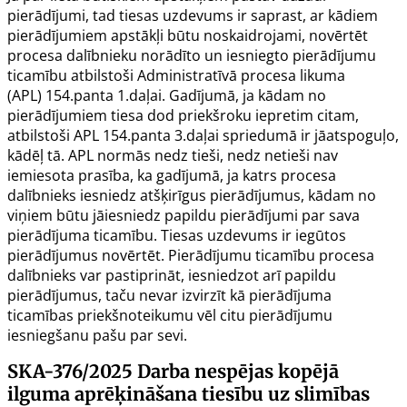
pierādījumi, tad tiesas uzdevums ir saprast, ar kādiem
pierādījumiem apstākļi būtu noskaidrojami, novērtēt
procesa dalībnieku norādīto un iesniegto pierādījumu
ticamību atbilstoši Administratīvā procesa likuma
(APL)
154.panta
1.daļai. Gadījumā, ja kādam no
pierādījumiem tiesa dod priekšroku iepretim citam,
atbilstoši APL
154.panta
3.daļai spriedumā ir jāatspoguļo,
kādēļ tā. APL normās nedz tieši, nedz netieši nav
iemiesota prasība, ka gadījumā, ja katrs procesa
dalībnieks iesniedz atšķirīgus pierādījumus, kādam no
viņiem būtu jāiesniedz papildu pierādījumi par sava
pierādījuma ticamību. Tiesas uzdevums ir iegūtos
pierādījumus novērtēt. Pierādījumu ticamību procesa
dalībnieks var pastiprināt, iesniedzot arī papildu
pierādījumus, taču nevar izvirzīt kā pierādījuma
ticamības priekšnoteikumu vēl citu pierādījumu
iesniegšanu pašu par sevi.
SKA-376/2025
Darba nespējas kopējā
ilguma aprēķināšana tiesību uz slimības