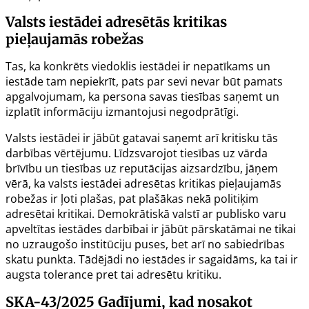
Valsts iestādei adresētās kritikas
pieļaujamās robežas
Tas, ka konkrēts viedoklis iestādei ir nepatīkams un
iestāde tam nepiekrīt, pats par sevi nevar būt pamats
apgalvojumam, ka persona savas tiesības saņemt un
izplatīt informāciju izmantojusi negodprātīgi.
Valsts iestādei ir jābūt gatavai saņemt arī kritisku tās
darbības vērtējumu. Līdzsvarojot tiesības uz vārda
brīvību un tiesības uz reputācijas aizsardzību, jāņem
vērā, ka valsts iestādei adresētas kritikas pieļaujamās
robežas ir ļoti plašas, pat plašākas nekā politiķim
adresētai kritikai. Demokrātiskā valstī ar publisko varu
apveltītas iestādes darbībai ir jābūt pārskatāmai ne tikai
no uzraugošo institūciju puses, bet arī no sabiedrības
skatu punkta. Tādējādi no iestādes ir sagaidāms, ka tai ir
augsta tolerance pret tai adresētu kritiku.
SKA-43/2025
Gadījumi, kad nosakot