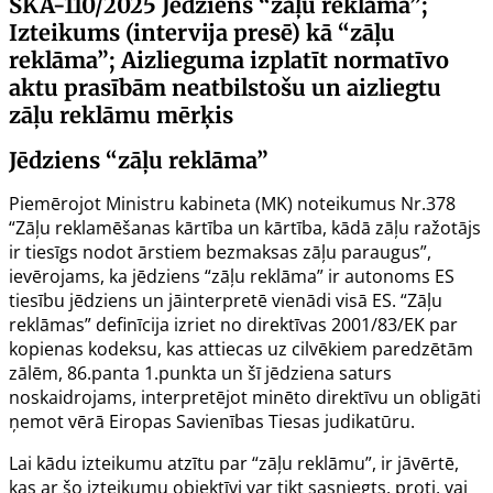
SKA-110/2025
Jēdziens “zāļu reklāma”;
Izteikums (intervija presē) kā “zāļu
reklāma”; Aizlieguma izplatīt normatīvo
aktu prasībām neatbilstošu un aizliegtu
zāļu reklāmu mērķis
Jēdziens “zāļu reklāma”
Piemērojot
Ministru kabineta
(MK)
noteikumus Nr.378
“Zāļu reklamēšanas kārtība un kārtība, kādā zāļu ražotājs
ir tiesīgs nodot ārstiem bezmaksas zāļu paraugus”,
ievērojams, ka jēdziens “zāļu reklāma” ir autonoms ES
tiesību jēdziens un jāinterpretē vienādi visā ES. “Zāļu
reklāmas” definīcija izriet no
direktīvas 2001/83/EK
par
kopienas kodeksu, kas attiecas uz cilvēkiem paredzētām
zālēm, 86.panta 1.punkta un šī jēdziena saturs
noskaidrojams, interpretējot minēto direktīvu un obligāti
ņemot vērā Eiropas Savienības Tiesas judikatūru.
Lai kādu izteikumu atzītu par “zāļu reklāmu”, ir jāvērtē,
kas ar šo izteikumu objektīvi var tikt sasniegts, proti, vai