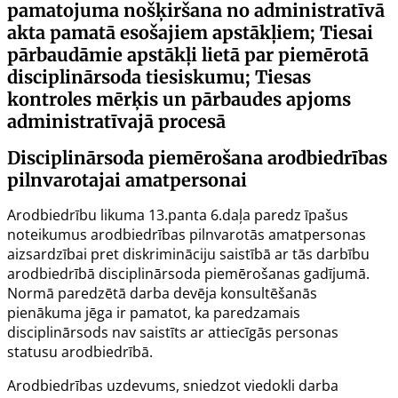
pamatojuma nošķiršana no administratīvā
akta pamatā esošajiem apstākļiem; Tiesai
pārbaudāmie apstākļi lietā par piemērotā
disciplinārsoda tiesiskumu; Tiesas
kontroles mērķis un pārbaudes apjoms
administratīvajā procesā
Disciplinārsoda piemērošana arodbiedrības
pilnvarotajai amatpersonai
Arodbiedrību likuma
13.panta
6.daļa paredz īpašus
noteikumus arodbiedrības pilnvarotās amatpersonas
aizsardzībai pret diskrimināciju saistībā ar tās darbību
arodbiedrībā disciplinārsoda piemērošanas gadījumā.
Normā paredzētā darba devēja konsultēšanās
pienākuma jēga ir pamatot, ka paredzamais
disciplinārsods nav saistīts ar attiecīgās personas
statusu arodbiedrībā.
Arodbiedrības uzdevums, sniedzot viedokli darba