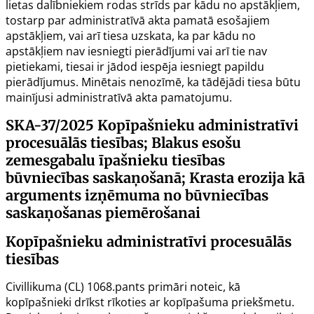
lietas dalībniekiem rodas strīds par kādu no apstākļiem,
tostarp par administratīvā akta pamatā esošajiem
apstākļiem, vai arī tiesa uzskata, ka par kādu no
apstākļiem nav iesniegti pierādījumi vai arī tie nav
pietiekami, tiesai ir jādod iespēja iesniegt papildu
pierādījumus. Minētais nenozīmē, ka tādējādi tiesa būtu
mainījusi administratīvā akta pamatojumu.
SKA-37/2025
Kopīpašnieku administratīvi
procesuālās tiesības; Blakus esošu
zemesgabalu īpašnieku tiesības
būvniecības saskaņošanā; Krasta erozija kā
arguments izņēmuma no būvniecības
saskaņošanas piemērošanai
Kopīpašnieku administratīvi procesuālās
tiesības
Civillikuma (CL)
1068.pants
primāri noteic, kā
kopīpašnieki drīkst rīkoties ar kopīpašuma priekšmetu.