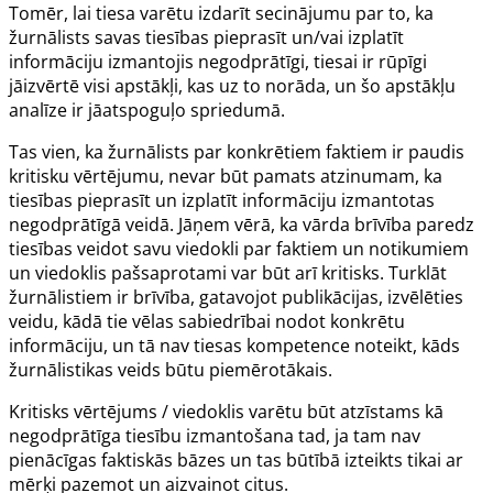
Tomēr, lai tiesa varētu izdarīt secinājumu par to, ka
žurnālists savas tiesības pieprasīt un/vai izplatīt
informāciju izmantojis negodprātīgi, tiesai ir rūpīgi
jāizvērtē visi apstākļi, kas uz to norāda, un šo apstākļu
analīze ir jāatspoguļo spriedumā.
Tas vien, ka žurnālists par konkrētiem faktiem ir paudis
kritisku vērtējumu, nevar būt pamats atzinumam, ka
tiesības pieprasīt un izplatīt informāciju izmantotas
negodprātīgā veidā. Jāņem vērā, ka vārda brīvība paredz
tiesības veidot savu viedokli par faktiem un notikumiem
un viedoklis pašsaprotami var būt arī kritisks. Turklāt
žurnālistiem ir brīvība, gatavojot publikācijas, izvēlēties
veidu, kādā tie vēlas sabiedrībai nodot konkrētu
informāciju, un tā nav tiesas kompetence noteikt, kāds
žurnālistikas veids būtu piemērotākais.
Kritisks vērtējums / viedoklis varētu būt atzīstams kā
negodprātīga tiesību izmantošana tad, ja tam nav
pienācīgas faktiskās bāzes un tas būtībā izteikts tikai ar
mērķi pazemot un aizvainot citus.