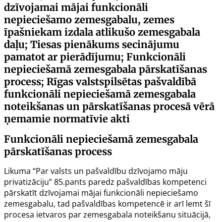
dzīvojamai mājai funkcionāli
nepieciešamo zemesgabalu, zemes
īpašniekam izdala atlikušo zemesgabala
daļu; Tiesas pienākums secinājumu
pamatot ar pierādījumu; Funkcionāli
nepieciešamā zemesgabala pārskatīšanas
process; Rīgas valstspilsētas pašvaldībā
funkcionāli nepieciešamā zemesgabala
noteikšanas un pārskatīšanas procesā vērā
ņemamie normatīvie akti
Funkcionāli nepieciešamā zemesgabala
pārskatīšanas process
Likuma “Par valsts un pašvaldību dzīvojamo māju
privatizāciju”
85.pants
paredz pašvaldības kompetenci
pārskatīt dzīvojamai mājai funkcionāli nepieciešamo
zemesgabalu, tad pašvaldības kompetencē ir arī lemt šī
procesa ietvaros par zemesgabala noteikšanu situācijā,