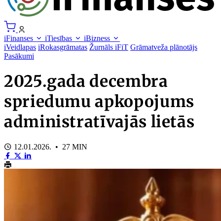
iFinanses
iTiesības
iBizness
iVeidlapas
iRokasgrāmatas
Žurnāls iFiT
Grāmatveža plānotājs
Pasākumi
2025.gada decembra
spriedumu apkopojums
administratīvajās lietās
12.01.2026. • 27 MIN