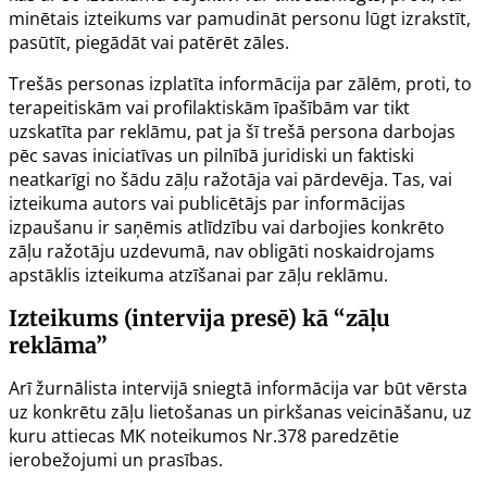
minētais izteikums var pamudināt personu lūgt izrakstīt,
pasūtīt, piegādāt vai patērēt zāles.
Trešās personas izplatīta informācija par zālēm, proti, to
terapeitiskām vai profilaktiskām īpašībām var tikt
uzskatīta par reklāmu, pat ja šī trešā persona darbojas
pēc savas iniciatīvas un pilnībā juridiski un faktiski
neatkarīgi no šādu zāļu ražotāja vai pārdevēja. Tas, vai
izteikuma autors vai publicētājs par informācijas
izpaušanu ir saņēmis atlīdzību vai darbojies konkrēto
zāļu ražotāju uzdevumā, nav obligāti noskaidrojams
apstāklis izteikuma atzīšanai par zāļu reklāmu.
Izteikums (intervija presē) kā “zāļu
reklāma”
Arī žurnālista intervijā sniegtā informācija var būt vērsta
uz konkrētu zāļu lietošanas un pirkšanas veicināšanu, uz
kuru attiecas MK noteikumos Nr.378 paredzētie
ierobežojumi un prasības.