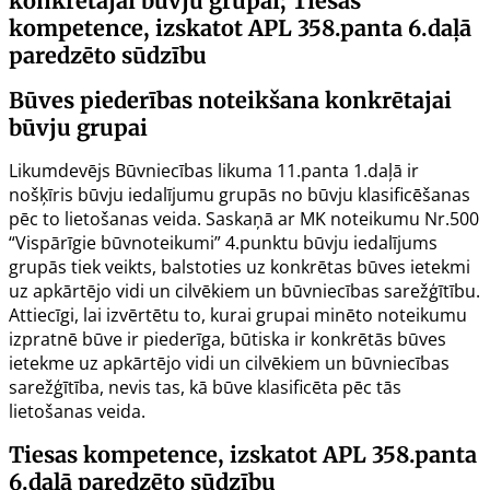
konkrētajai būvju grupai; Tiesas
kompetence, izskatot APL 358.panta 6.daļā
paredzēto sūdzību
Būves piederības noteikšana konkrētajai
būvju grupai
Likumdevējs Būvniecības likuma
11.panta
1.daļā ir
nošķīris būvju iedalījumu grupās no būvju klasificēšanas
pēc to lietošanas veida. Saskaņā ar MK noteikumu Nr.500
“Vispārīgie būvnoteikumi”
4.punktu
būvju iedalījums
grupās tiek veikts, balstoties uz konkrētas būves ietekmi
uz apkārtējo vidi un cilvēkiem un būvniecības sarežģītību.
Attiecīgi, lai izvērtētu to, kurai grupai minēto noteikumu
izpratnē būve ir piederīga, būtiska ir konkrētās būves
ietekme uz apkārtējo vidi un cilvēkiem un būvniecības
sarežģītība, nevis tas, kā būve klasificēta pēc tās
lietošanas veida.
Tiesas kompetence, izskatot APL 358.panta
6.daļā paredzēto sūdzību