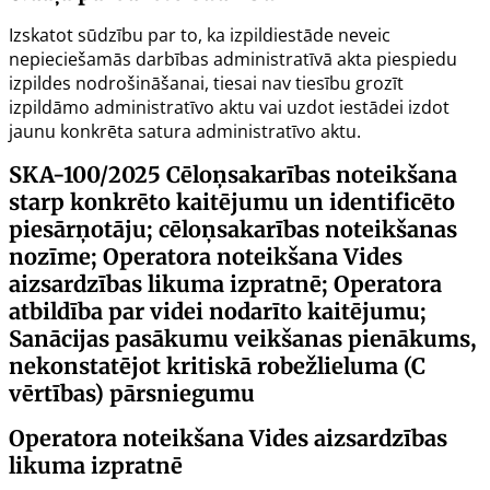
Izskatot sūdzību par to, ka izpildiestāde neveic
nepieciešamās darbības administratīvā akta piespiedu
izpildes nodrošināšanai, tiesai nav tiesību grozīt
izpildāmo administratīvo aktu vai uzdot iestādei izdot
jaunu konkrēta satura administratīvo aktu.
SKA-100/2025
Cēloņsakarības noteikšana
starp konkrēto kaitējumu un identificēto
piesārņotāju; cēloņsakarības noteikšanas
nozīme; Operatora noteikšana Vides
aizsardzības likuma izpratnē; Operatora
atbildība par videi nodarīto kaitējumu;
Sanācijas pasākumu veikšanas pienākums,
nekonstatējot kritiskā robežlieluma (C
vērtības) pārsniegumu
Operatora noteikšana Vides aizsardzības
likuma izpratnē