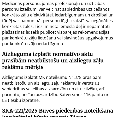
Medicīnas personu, jomas profesionāļu un uzticības
personu izteikumi var veicināt sabiedrības uzticēšanos
konkrēto zāļu efektivitātei, iedarbīgumam un drošībai un
tādēļ var pamudināt personu lūgt izrakstīt vai iegādāties
konkrētās zāles. Tieši minētā iemesla dēļ ir nepamatoti
plašsaziņas līdzeklī publicēt vispārējas rekomendācijas
par konkrētu zāļu lietošanu vai slavinošus apgalvojumus
par konkrēto zāļu iedarbīgumu.
Aizlieguma izplatīt normatīvo aktu
prasībām neatbilstošu un aizliegtu zāļu
reklāmu mērķis
Aizliegums izplatīt MK noteikumu Nr.378 prasībām
neatbilstošu un aizliegtu zāļu reklāmu ir vērsts uz
sabiedrības veselības aizsardzību un citu cilvēku, arī
pacientu, tiesību aizsardzību Satversmes
116.panta
un
ES tiesību izpratnē.
SKA-221/2025
Būves piederības noteikšana