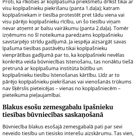
Proti, ka rīkoties ar kopīpašuma priekšmetu drīkst tikai ar
visu kopīpašnieku piekrišanu (panta 1.daļa); katram
kopīpašniekam ir tiesība protestēt pret tādu viena vai
visu pārējo kopīpašnieku rīcību, un šo tiesību viņam
nevar atņemt ar balsu vairākumu (panta 2.daļa). Tomēr
izņēmums no šī noteikuma paredzams kopīpašnieku
savstarpējo strīdu gadījumā. Ja iespēja aizsargāt savas
īpašuma tiesības pastāvētu tikai kopīpašnieku
vienprātības gadījumā par to, ka kopīpašnieki nevēlas
konkrēta veida būvniecības īstenošanu, tas nonāktu tiešā
pretrunā ar kopīpašuma institūta būtību un
kopīpašnieku tiesību īstenošanas kārtību. Līdz ar to
pārējo kopīpašnieku piekrišanas vai vienošanās trūkums
nav šķērslis pieteicējas – vienas no kopīpašniecēm –
pieteikuma pieļaujamībai.
Blakus esošu zemesgabalu īpašnieku
tiesības būvniecības saskaņošanā
Būvniecība blakus esošajā zemesgabalā pati par sevi
neveido tiesību un tiesisko interešu aizskārumu. Tas vien,