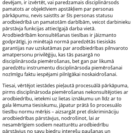
devējam, ir izvērtēt, vai paredzamais disciplinārsods
pamatots ar objektīviem apstākļiem par personas
pārkāpumu, nevis saistīts ar šīs personas statusu
arodbiedrībā un pamatotām darbībām, veicot darbinieku
pārstāvja funkcijas attiecīgajā darba vietā.
Arodbiedrībām konsultēšanas tiesības ir jāizmanto
godprātīgi, jo minētajā normā paredzētās tiesiskās
garantijas nav uzskatāmas par arodbiedrības pilnvaroto
amatpersonu privilēģiju, kas tās pasargā no
disciplinārsoda piemērošanas, bet gan par likumā
paredzētu instrumentu disciplinārsoda piemērošanai
nozīmīgu faktu iespējami pilnīgākai noskaidrošanai.
Tiesai, vērtējot iestādes pieļautā procesuālā pārkāpuma,
pirms disciplinārsoda piemērošanas nekonsultējoties ar
arodbiedrību, ietekmi uz lietas iznākumu un līdz ar to
gala lēmuma tiesiskumu, jāpatur prātā šo procesuālo
tiesību normu mērķis – aizsargāt pret diskrimināciju
arodbiedrības pārstāvjus, nodrošinot, lai ar
nesamērīgiem sodiem neatturētu arodbiedrību
pārstāvjus no savu biedru interešu paušanas un