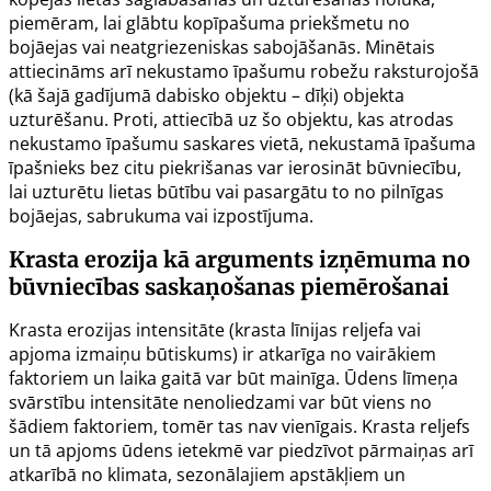
piemēram, lai glābtu kopīpašuma priekšmetu no
bojāejas vai neatgriezeniskas sabojāšanās. Minētais
attiecināms arī nekustamo īpašumu robežu raksturojošā
(kā šajā gadījumā dabisko objektu – dīķi) objekta
uzturēšanu. Proti, attiecībā uz šo objektu, kas atrodas
nekustamo īpašumu saskares vietā, nekustamā īpašuma
īpašnieks bez citu piekrišanas var ierosināt būvniecību,
lai uzturētu lietas būtību vai pasargātu to no pilnīgas
bojāejas, sabrukuma vai izpostījuma.
Krasta erozija kā arguments izņēmuma no
būvniecības saskaņošanas piemērošanai
Krasta erozijas intensitāte (krasta līnijas reljefa vai
apjoma izmaiņu būtiskums) ir atkarīga no vairākiem
faktoriem un laika gaitā var būt mainīga. Ūdens līmeņa
svārstību intensitāte nenoliedzami var būt viens no
šādiem faktoriem, tomēr tas nav vienīgais. Krasta reljefs
un tā apjoms ūdens ietekmē var piedzīvot pārmaiņas arī
atkarībā no klimata, sezonālajiem apstākļiem un