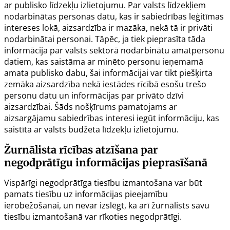
ar publisko līdzekļu izlietojumu. Par valsts līdzekļiem
nodarbinātas personas datu, kas ir sabiedrības leģitīmas
intereses lokā, aizsardzība ir mazāka, nekā tā ir privāti
nodarbinātai personai. Tāpēc, ja tiek pieprasīta tāda
informācija par valsts sektorā nodarbinātu amatpersonu
datiem, kas saistāma ar minēto personu ieņemamā
amata publisko dabu, šai informācijai var tikt piešķirta
zemāka aizsardzība nekā iestādes rīcībā esošu trešo
personu datu un informācijas par privāto dzīvi
aizsardzībai. Šāds nošķīrums pamatojams ar
aizsargājamu sabiedrības interesi iegūt informāciju, kas
saistīta ar valsts budžeta līdzekļu izlietojumu.
Žurnālista rīcības atzīšana par
negodprātīgu informācijas pieprasīšanā
Vispārīgi negodprātīga tiesību izmantošana var būt
pamats tiesību uz informācijas pieejamību
ierobežošanai, un nevar izslēgt, ka arī žurnālists savu
tiesību izmantošanā var rīkoties negodprātīgi.