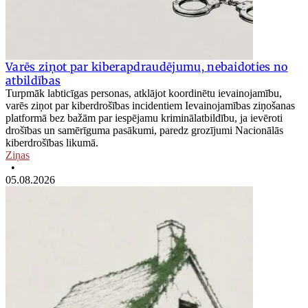
Varēs ziņot par kiberapdraudējumu, nebaidoties no
atbildības
Turpmāk labticīgas personas, atklājot koordinētu ievainojamību,
varēs ziņot par kiberdrošības incidentiem Ievainojamības ziņošanas
platformā bez bažām par iespējamu kriminālatbildību, ja ievēroti
drošības un samērīguma pasākumi, paredz grozījumi Nacionālās
kiberdrošības likumā.
Ziņas
•
05.08.2026