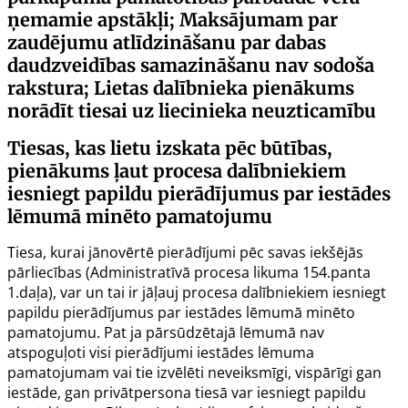
ņemamie apstākļi; Maksājumam par
zaudējumu atlīdzināšanu par dabas
daudzveidības samazināšanu nav sodoša
rakstura; Lietas dalībnieka pienākums
norādīt tiesai uz liecinieka neuzticamību
Tiesas, kas lietu izskata pēc būtības,
pienākums ļaut procesa dalībniekiem
iesniegt papildu pierādījumus par iestādes
lēmumā minēto pamatojumu
Tiesa, kurai jānovērtē pierādījumi pēc savas iekšējās
pārliecības (Administratīvā procesa likuma
154.panta
1.daļa), var un tai ir jāļauj procesa dalībniekiem iesniegt
papildu pierādījumus par iestādes lēmumā minēto
pamatojumu. Pat ja pārsūdzētajā lēmumā nav
atspoguļoti visi pierādījumi iestādes lēmuma
pamatojumam vai tie izvēlēti neveiksmīgi, vispārīgi gan
iestāde, gan privātpersona tiesā var iesniegt papildu