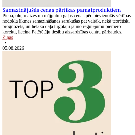
Samazinājušās cenas pārtikas pamatproduktiem
Piena, olu, maizes un mājputnu gaļas cenas pēc pievienotās vērtības
nodokļa likmes samazināšanas sarukušas pat vairāk, nekā teorētiski
prognozēts, un lielākā daļa tirgotāju jauno regulējumu piemēro
korekti, liecina Patērētāju tiesību aizsardzības centra pārbaudes.
Ziņas
•
05.08.2026