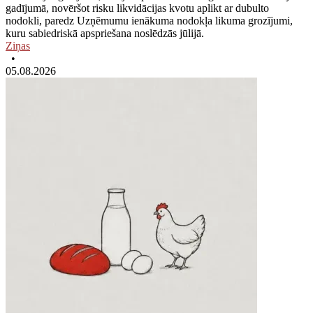
gadījumā, novēršot risku likvidācijas kvotu aplikt ar dubulto
nodokli, paredz Uzņēmumu ienākuma nodokļa likuma grozījumi,
kuru sabiedriskā apspriešana noslēdzās jūlijā.
Ziņas
•
05.08.2026