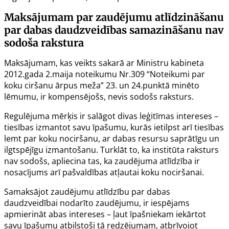
Maksājumam par zaudējumu atlīdzināšanu
par dabas daudzveidības samazināšanu nav
sodoša rakstura
Maksājumam, kas veikts sakarā ar Ministru kabineta
2012.gada 2.maija noteikumu Nr.309 “Noteikumi par
koku ciršanu ārpus meža”
23.
un
24.punktā
minēto
lēmumu, ir kompensējošs, nevis sodošs raksturs.
Regulējuma mērķis ir salāgot divas leģitīmas intereses –
tiesības izmantot savu īpašumu, kurās ietilpst arī tiesības
lemt par koku nociršanu, ar dabas resursu saprātīgu un
ilgtspējīgu izmantošanu. Turklāt to, ka institūta raksturs
nav sodošs, apliecina tas, ka zaudējuma atlīdzība ir
nosacījums arī pašvaldības atļautai koku nociršanai.
Samaksājot zaudējumu atlīdzību par dabas
daudzveidībai nodarīto zaudējumu, ir iespējams
apmierināt abas intereses – ļaut īpašniekam iekārtot
savu īpašumu atbilstoši tā redzējumam, atbrīvojot