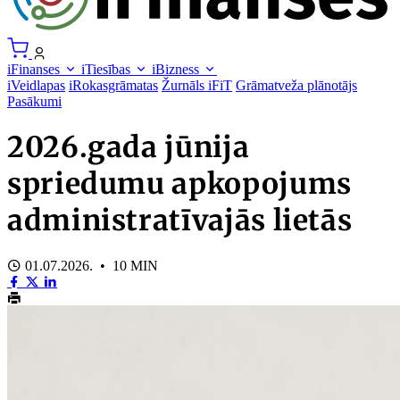
iFinanses
iTiesības
iBizness
iVeidlapas
iRokasgrāmatas
Žurnāls iFiT
Grāmatveža plānotājs
Pasākumi
2026.gada jūnija
spriedumu apkopojums
administratīvajās lietās
01.07.2026. • 10 MIN