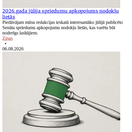
2026.gada jūlija spriedumu apkopojums nodokļu
lietās
Piedāvājam mūsu redakcijas ieskatā interesantāko jūlijā publicēto
Senāta spriedumu apkopojumu nodokļu lietās, kas varētu būt
noderīgs lasītājiem.
Ziņas
•
06.08.2026