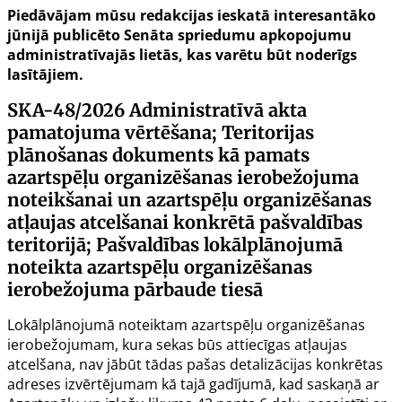
Piedāvājam mūsu redakcijas ieskatā interesantāko
jūnijā publicēto Senāta spriedumu apkopojumu
administratīvajās lietās, kas varētu būt noderīgs
lasītājiem.
SKA-48/2026
Administratīvā akta
pamatojuma vērtēšana; Teritorijas
plānošanas dokuments kā pamats
azartspēļu organizēšanas ierobežojuma
noteikšanai un azartspēļu organizēšanas
atļaujas atcelšanai konkrētā pašvaldības
teritorijā; Pašvaldības lokālplānojumā
noteikta azartspēļu organizēšanas
ierobežojuma pārbaude tiesā
Lokālplānojumā noteiktam azartspēļu organizēšanas
ierobežojumam, kura sekas būs attiecīgas atļaujas
atcelšana, nav jābūt tādas pašas detalizācijas konkrētas
adreses izvērtējumam kā tajā gadījumā, kad saskaņā ar