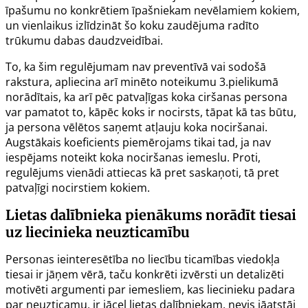
īpašumu no konkrētiem īpašniekam nevēlamiem kokiem,
un vienlaikus izlīdzināt šo koku zaudējuma radīto
trūkumu dabas daudzveidībai.
To, ka šim regulējumam nav preventīvā vai sodošā
rakstura, apliecina arī minēto noteikumu 3.pielikumā
norādītais, ka arī pēc patvaļīgas koka ciršanas persona
var pamatot to, kāpēc koks ir nocirsts, tāpat kā tas būtu,
ja persona vēlētos saņemt atļauju koka nociršanai.
Augstākais koeficients piemērojams tikai tad, ja nav
iespējams noteikt koka nociršanas iemeslu. Proti,
regulējums vienādi attiecas kā pret saskaņoti, tā pret
patvaļīgi nocirstiem kokiem.
Lietas dalībnieka pienākums norādīt tiesai
uz liecinieka neuzticamību
Personas ieinteresētība no liecību ticamības viedokļa
tiesai ir jāņem vērā, taču konkrēti izvērsti un detalizēti
motivēti argumenti par iemesliem, kas liecinieku padara
par neuzticamu, ir jāceļ lietas dalībniekam, nevis jāatstāj