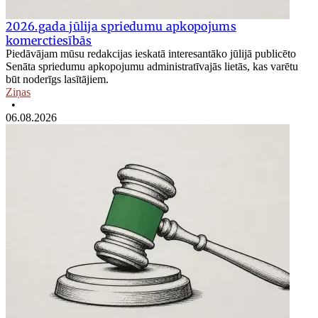
2026.gada jūlija spriedumu apkopojums
komerctiesībās
Piedāvājam mūsu redakcijas ieskatā interesantāko jūlijā publicēto
Senāta spriedumu apkopojumu administratīvajās lietās, kas varētu
būt noderīgs lasītājiem.
Ziņas
•
06.08.2026