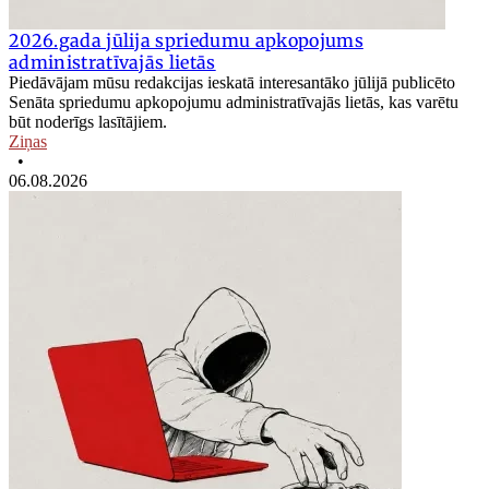
2026.gada jūlija spriedumu apkopojums
administratīvajās lietās
Piedāvājam mūsu redakcijas ieskatā interesantāko jūlijā publicēto
Senāta spriedumu apkopojumu administratīvajās lietās, kas varētu
būt noderīgs lasītājiem.
Ziņas
•
06.08.2026