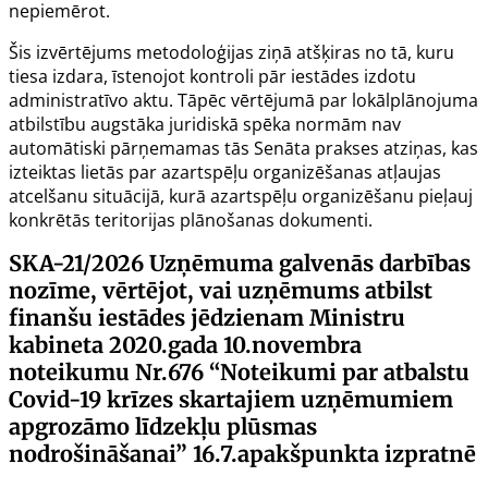
nepiemērot.
Šis izvērtējums metodoloģijas ziņā atšķiras no tā, kuru
tiesa izdara, īstenojot kontroli pār iestādes izdotu
administratīvo aktu. Tāpēc vērtējumā par lokālplānojuma
atbilstību augstāka juridiskā spēka normām nav
automātiski pārņemamas tās Senāta prakses atziņas, kas
izteiktas lietās par azartspēļu organizēšanas atļaujas
atcelšanu situācijā, kurā azartspēļu organizēšanu pieļauj
konkrētās teritorijas plānošanas dokumenti.
SKA-21/2026
Uzņēmuma galvenās darbības
nozīme, vērtējot, vai uzņēmums atbilst
finanšu iestādes jēdzienam Ministru
kabineta 2020.gada 10.novembra
noteikumu Nr.676 “Noteikumi par atbalstu
Covid-19 krīzes skartajiem uzņēmumiem
apgrozāmo līdzekļu plūsmas
nodrošināšanai” 16.7.apakšpunkta izpratnē