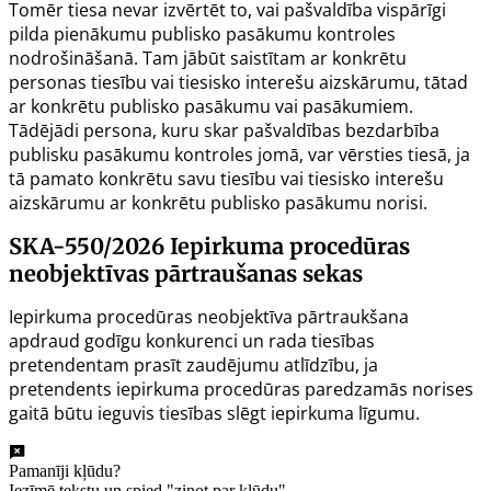
Tomēr tiesa nevar izvērtēt to, vai pašvaldība vispārīgi
pilda pienākumu publisko pasākumu kontroles
nodrošināšanā. Tam jābūt saistītam ar konkrētu
personas tiesību vai tiesisko interešu aizskārumu, tātad
ar konkrētu publisko pasākumu vai pasākumiem.
Tādējādi persona, kuru skar pašvaldības bezdarbība
publisku pasākumu kontroles jomā, var vērsties tiesā, ja
tā pamato konkrētu savu tiesību vai tiesisko interešu
aizskārumu ar konkrētu publisko pasākumu norisi.
SKA-550/2026
Iepirkuma procedūras
neobjektīvas pārtraušanas sekas
Iepirkuma procedūras neobjektīva pārtraukšana
apdraud godīgu konkurenci un rada tiesības
pretendentam prasīt zaudējumu atlīdzību, ja
pretendents iepirkuma procedūras paredzamās norises
gaitā būtu ieguvis tiesības slēgt iepirkuma līgumu.
Pamanīji kļūdu?
Iezīmē tekstu un spied "ziņot par kļūdu".