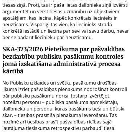
tiesas ziņā. Proti, tas ir paša lietas dalībnieka ziņā izvērsti
argumentēt un vērst tiesas uzmanību uz objektīviem
apstākļiem, kas liecina, kāpēc konkrētais liecinieks ir
neuzticams. Vispārīgi tas vien, ka liecinieks strādā
konkrētā iestādē un liecina par sevi vai savu darbu, nevar
per se padarīt liecinieku par neuzticamu.
SKA-373/2026
Pieteikuma par pašvaldības
bezdarbību publisku pasākumu kontroles
jomā izskatīšana administratīvā procesa
kārtībā
No Publisku izklaides un svētku pasākumu drošības
likuma izriet pašvaldības pienākums nodrošināt kontroli
pār publisku pasākumu norisi, tostarp izvērtējot,
noteiktu personu – publiska pasākuma apmeklētāju,
dalībnieku un personu, kuras pasākums tieši un būtiski
skar, – tiesības prasīt šā pienākuma ievērošanu. Tas
nozīmē arī tiesības prasīt pašvaldības rīcības šajā
jautājumā tiesiskuma retrospektīvu pārbaudi tiesā.