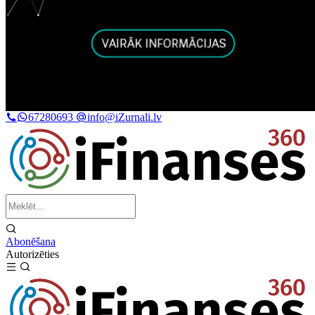
67280693
info@iZurnali.lv
Abonēšana
Autorizēties