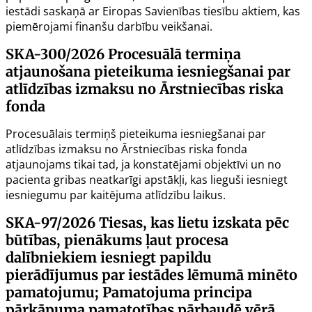
iestādi saskaņā ar Eiropas Savienības tiesību aktiem, kas
piemērojami finanšu darbību veikšanai.
SKA-300/2026
Procesuālā termiņa
atjaunošana pieteikuma iesniegšanai par
atlīdzības izmaksu no Ārstniecības riska
fonda
Procesuālais termiņš pieteikuma iesniegšanai par
atlīdzības izmaksu no Ārstniecības riska fonda
atjaunojams tikai tad, ja konstatējami objektīvi un no
pacienta gribas neatkarīgi apstākļi, kas lieguši iesniegt
iesniegumu par kaitējuma atlīdzību laikus.
SKA-97/2026
Tiesas, kas lietu izskata pēc
būtības, pienākums ļaut procesa
dalībniekiem iesniegt papildu
pierādījumus par iestādes lēmumā minēto
pamatojumu; Pamatojuma principa
pārkāpuma pamatotības pārbaudē vērā