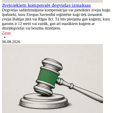
Zvejniekiem kompensēs degvielas izmaksas
Degvielas sadārdzinājuma kompensācijai var pieteikties zvejas kuģu
īpašnieki, kuru Eiropas Savienībā reģistrētie kuģi tiek izmantoti
zvejai Baltijas jūrā vai Rīgas līcī. Tā būs pieejama gan kuģiem, kuru
garums ir 12 metri vai vairāk, gan arī mazākiem kuģiem ar
dīzeļdegvielas vai benzīna dzinējiem.
Ziņas
•
06.08.2026