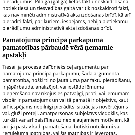
pierādījumus. Pilnīga (galīga) lietas faktu noskaidrošana
notiek tiesā un tiesvedības gaitā var tik noskaidroti fakti,
kas nav minēti administratīvā akta izdošanas brīdī, kā arī
pierādīti fakti, par kuriem, iespējams, nebija pietiekamu
pierādījumu administratīvā akta izdošanas brīdī.
Pamatojuma principa pārkāpuma
pamatotības pārbaudē vērā ņemamie
apstākļi
Tiesai, ja procesa dalībnieks ceļ argumentu par
pamatojuma principa pārkāpumu, šāda argumenta
pamatotība, nošķirti no jautājuma par faktu pierādīšanu,
ir jāpārbauda, analizējot, vai iestāde lēmuma
pieņemšanā nav rīkojusies patvaļīgi, proti, vai lēmumam
vispār ir pamatojums un vai tā pamatā ir objektīvs, kaut
arī iespējams nepilnīgi pierādīts, situācijas novērtējums
vai, gluži pretēji, amatpersonas subjektīvs viedoklis, kas
turklāt var arī balstīties uz nepieļaujamiem motīviem, kā
arī, ja pastāv kādi pamatošanai būtiski noteikumi vai
regulējuma īpatnības, vai šīs īpatnības ir ievērotas.