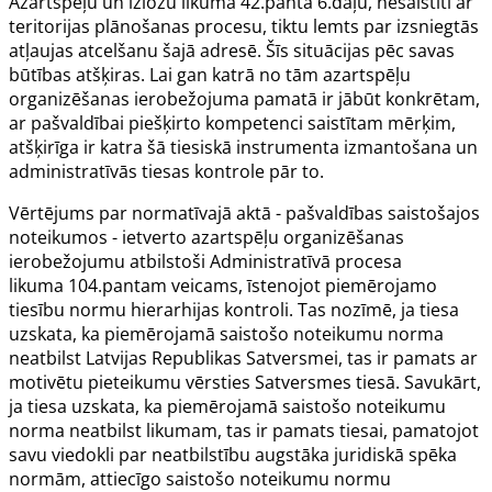
Azartspēļu un izložu likuma
42.panta
6.daļu, nesaistīti ar
teritorijas plānošanas procesu, tiktu lemts par izsniegtās
atļaujas atcelšanu šajā adresē. Šīs situācijas pēc savas
būtības atšķiras. Lai gan katrā no tām azartspēļu
organizēšanas ierobežojuma pamatā ir jābūt konkrētam,
ar pašvaldībai piešķirto kompetenci saistītam mērķim,
atšķirīga ir katra šā tiesiskā instrumenta izmantošana un
administratīvās tiesas kontrole pār to.
Vērtējums par normatīvajā aktā - pašvaldības saistošajos
noteikumos - ietverto azartspēļu organizēšanas
ierobežojumu atbilstoši Administratīvā procesa
likuma
104.pantam
veicams, īstenojot piemērojamo
tiesību normu hierarhijas kontroli. Tas nozīmē, ja tiesa
uzskata, ka piemērojamā saistošo noteikumu norma
neatbilst Latvijas Republikas Satversmei, tas ir pamats ar
motivētu pieteikumu vērsties Satversmes tiesā. Savukārt,
ja tiesa uzskata, ka piemērojamā saistošo noteikumu
norma neatbilst likumam, tas ir pamats tiesai, pamatojot
savu viedokli par neatbilstību augstāka juridiskā spēka
normām, attiecīgo saistošo noteikumu normu