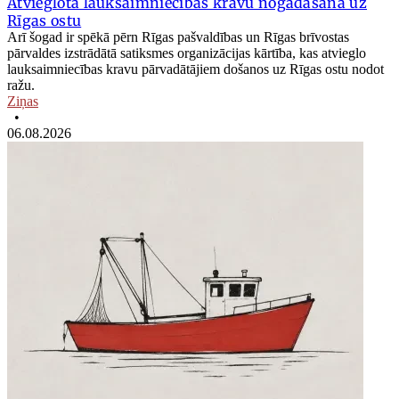
Atvieglota lauksaimniecības kravu nogādāšana uz
Rīgas ostu
Arī šogad ir spēkā pērn Rīgas pašvaldības un Rīgas brīvostas
pārvaldes izstrādātā satiksmes organizācijas kārtība, kas atvieglo
lauksaimniecības kravu pārvadātājiem došanos uz Rīgas ostu nodot
ražu.
Ziņas
•
06.08.2026