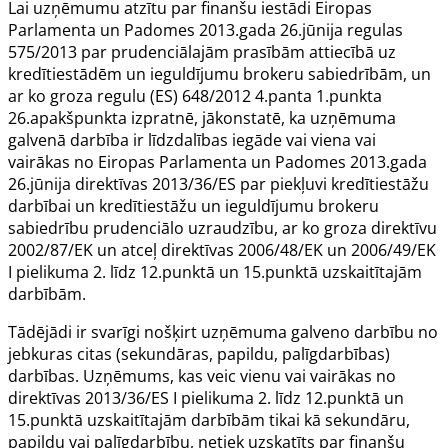
Lai uzņēmumu atzītu par finanšu iestādi Eiropas
Parlamenta un Padomes 2013.gada 26.jūnija
regulas
575/2013
par prudenciālajām prasībām attiecībā uz
kredītiestādēm un ieguldījumu brokeru sabiedrībām, un
ar ko groza regulu (ES) 648/2012 4.panta 1.punkta
26.apakšpunkta izpratnē, jākonstatē, ka uzņēmuma
galvenā darbība ir līdzdalības iegāde vai viena vai
vairākas no Eiropas Parlamenta un Padomes 2013.gada
26.jūnija
direktīvas 2013/36/ES
par piekļuvi kredītiestāžu
darbībai un kredītiestāžu un ieguldījumu brokeru
sabiedrību prudenciālo uzraudzību, ar ko groza direktīvu
2002/87/EK un atceļ direktīvas 2006/48/EK un 2006/49/EK
I pielikuma 2. līdz 12.punktā un 15.punktā uzskaitītajām
darbībām.
Tādējādi ir svarīgi nošķirt uzņēmuma galveno darbību no
jebkuras citas (sekundāras, papildu, palīgdarbības)
darbības. Uzņēmums, kas veic vienu vai vairākas no
direktīvas 2013/36/ES I pielikuma 2. līdz 12.punktā un
15.punktā uzskaitītajām darbībām tikai kā sekundāru,
papildu vai palīgdarbību, netiek uzskatīts par finanšu