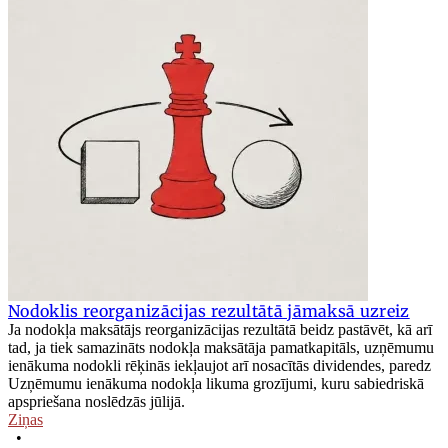
Nodoklis reorganizācijas rezultātā jāmaksā uzreiz
Ja nodokļa maksātājs reorganizācijas rezultātā beidz pastāvēt, kā arī
tad, ja tiek samazināts nodokļa maksātāja pamatkapitāls, uzņēmumu
ienākuma nodokli rēķinās iekļaujot arī nosacītās dividendes, paredz
Uzņēmumu ienākuma nodokļa likuma grozījumi, kuru sabiedriskā
apspriešana noslēdzās jūlijā.
Ziņas
•