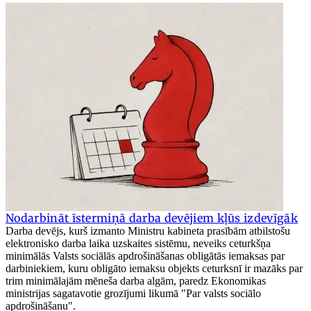
Nodarbināt īstermiņā darba devējiem kļūs izdevīgāk
Darba devējs, kurš izmanto Ministru kabineta prasībām atbilstošu
elektronisko darba laika uzskaites sistēmu, neveiks ceturkšņa
minimālās Valsts sociālās apdrošināšanas obligātās iemaksas par
darbiniekiem, kuru obligāto iemaksu objekts ceturksnī ir mazāks par
trim minimālajām mēneša darba algām, paredz Ekonomikas
ministrijas sagatavotie grozījumi likumā "Par valsts sociālo
apdrošināšanu".