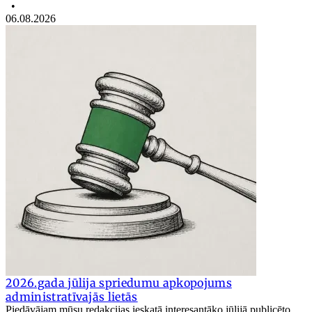
•
06.08.2026
2026.gada jūlija spriedumu apkopojums
administratīvajās lietās
Piedāvājam mūsu redakcijas ieskatā interesantāko jūlijā publicēto