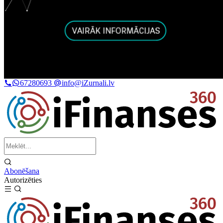
67280693
info@iZurnali.lv
Abonēšana
Autorizēties