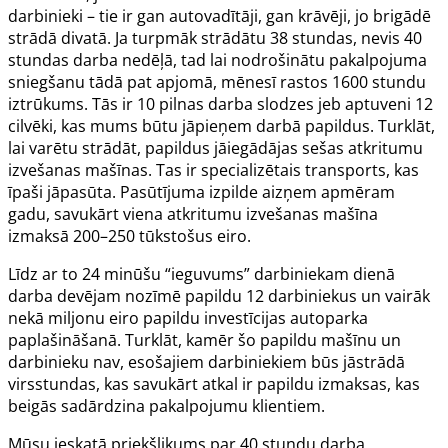
darbinieki – tie ir gan autovadītāji, gan krāvēji, jo brigādē
strādā divatā. Ja turpmāk strādātu 38 stundas, nevis 40
stundas darba nedēļā, tad lai nodrošinātu pakalpojuma
sniegšanu tādā pat apjomā, mēnesī rastos 1600 stundu
iztrūkums. Tās ir 10 pilnas darba slodzes jeb aptuveni 12
cilvēki, kas mums būtu jāpieņem darbā papildus. Turklāt,
lai varētu strādāt, papildus jāiegādājas sešas atkritumu
izvešanas mašīnas. Tas ir specializētais transports, kas
īpaši jāpasūta. Pasūtījuma izpilde aizņem apmēram
gadu, savukārt viena atkritumu izvešanas mašīna
izmaksā 200–250 tūkstošus eiro.
Līdz ar to 24 minūšu “ieguvums” darbiniekam dienā
darba devējam nozīmē papildu 12 darbiniekus un vairāk
nekā miljonu eiro papildu investīcijas autoparka
paplašināšanā. Turklāt, kamēr šo papildu mašīnu un
darbinieku nav, esošajiem darbiniekiem būs jāstrādā
virsstundas, kas savukārt atkal ir papildu izmaksas, kas
beigās sadārdzina pakalpojumu klientiem.
Mūsu ieskatā priekšlikums par 40 stundu darba