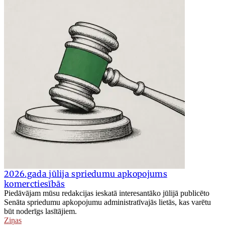
2026.gada jūlija spriedumu apkopojums
komerctiesībās
Piedāvājam mūsu redakcijas ieskatā interesantāko jūlijā publicēto
Senāta spriedumu apkopojumu administratīvajās lietās, kas varētu
būt noderīgs lasītājiem.
Ziņas