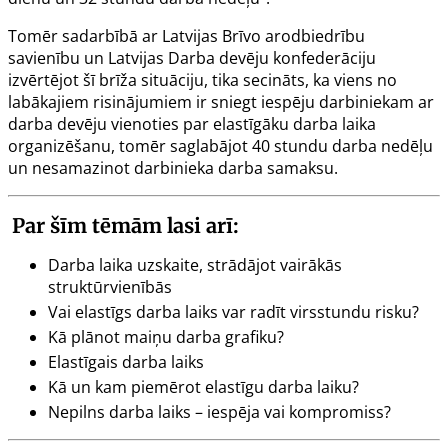
Tomēr sadarbībā ar Latvijas Brīvo arodbiedrību
savienību un Latvijas Darba devēju konfederāciju
izvērtējot šī brīža situāciju, tika secināts, ka viens no
labākajiem risinājumiem ir sniegt iespēju darbiniekam ar
darba devēju vienoties par elastīgāku darba laika
organizēšanu, tomēr saglabājot 40 stundu darba nedēļu
un nesamazinot darbinieka darba samaksu.
Par šīm tēmām lasi arī:
Darba laika uzskaite, strādājot vairākās
struktūrvienībās
Vai elastīgs darba laiks var radīt virsstundu risku?
Kā plānot maiņu darba grafiku?
Elastīgais darba laiks
Kā un kam piemērot elastīgu darba laiku?
Nepilns darba laiks – iespēja vai kompromiss?