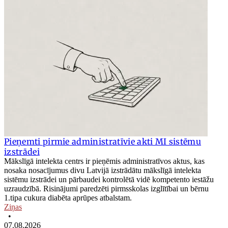
Pieņemti pirmie administratīvie akti MI sistēmu
izstrādei
Mākslīgā intelekta centrs ir pieņēmis administratīvos aktus, kas
nosaka nosacījumus divu Latvijā izstrādātu mākslīgā intelekta
sistēmu izstrādei un pārbaudei kontrolētā vidē kompetento iestāžu
uzraudzībā. Risinājumi paredzēti pirmsskolas izglītībai un bērnu
1.tipa cukura diabēta aprūpes atbalstam.
Ziņas
•
07.08.2026