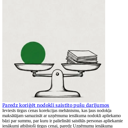
Paredz koriģēt nodokli saistīto pušu darījumos
Ieviesīs tirgus cenas korekcijas mehānismu, kas ļaus nodokļa
maksātājam samazināt ar uzņēmuma ienākuma nodokli apliekamo
bāzi par summu, par kuru ir palielināti saistītās personas apliekamie
ienākumi atbilstoši tirgus cenai, paredz Uzņēmumu ienākuma