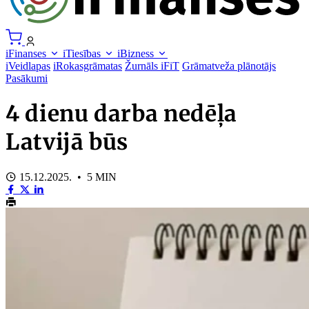
iFinanses
iTiesības
iBizness
iVeidlapas
iRokasgrāmatas
Žurnāls iFiT
Grāmatveža plānotājs
Pasākumi
4 dienu darba nedēļa
Latvijā būs
15.12.2025. • 5 MIN