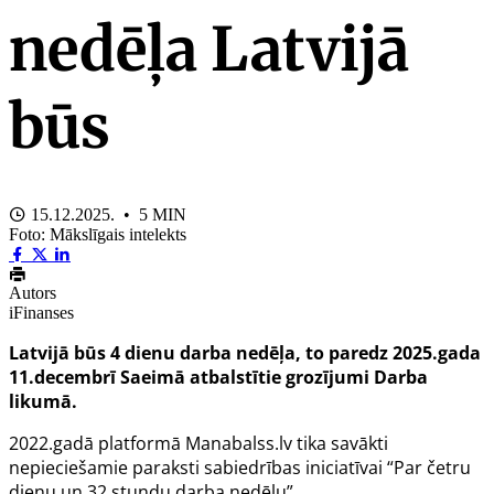
nedēļa Latvijā
būs
15.12.2025. • 5 MIN
Foto: Mākslīgais intelekts
Autors
iFinanses
Latvijā būs 4 dienu darba nedēļa, to paredz 2025.gada
11.decembrī Saeimā atbalstītie grozījumi Darba
likumā.
2022.gadā platformā Manabalss.lv tika savākti
nepieciešamie paraksti sabiedrības iniciatīvai “Par četru
dienu un 32 stundu darba nedēļu”.