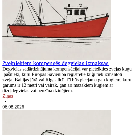
Zvejniekiem kompensēs degvielas izmaksas
Degvielas sadārdzinājuma kompensācijai var pieteikties zvejas kuģu
īpašnieki, kuru Eiropas Savienībā reģistrētie kuģi tiek izmantoti
zvejai Baltijas jūrā vai Rīgas līcī. Tā būs pieejama gan kuģiem, kuru
garums ir 12 metri vai vairāk, gan arī mazākiem kuģiem ar
dīzeļdegvielas vai benzīna dzinējiem.
Ziņas
•
06.08.2026