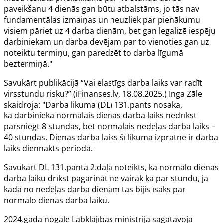
paveikšanu 4 dienās gan būtu atbalstāms, jo tās nav
fundamentālas izmaiņas un neuzliek par pienākumu
visiem pāriet uz 4 darba dienām, bet gan legalizē iespēju
darbiniekam un darba devējam par to vienoties gan uz
noteiktu termiņu, gan paredzēt to darba līgumā
beztermiņā."
Savukārt publikācijā “
Vai elastīgs darba laiks var radīt
virsstundu risku?
” (iFinanses.lv, 18.08.2025.) Inga Zāle
skaidroja: "Darba likuma (DL)
131.pants
nosaka,
ka darbinieka normālais dienas darba laiks nedrīkst
pārsniegt 8 stundas, bet normālais nedēļas darba laiks –
40 stundas. Dienas darba laiks šī likuma izpratnē ir darba
laiks diennakts periodā.
Savukārt DL
131.panta
2.daļā noteikts, ka normālo dienas
darba laiku drīkst pagarināt ne vairāk kā par stundu, ja
kādā no nedēļas darba dienām tas bijis īsāks par
normālo dienas darba laiku.
2024.gada nogalē Labklājības ministrija sagatavoja