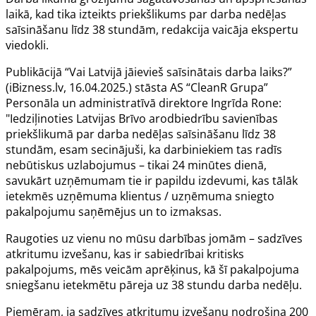
laikā, kad tika izteikts priekšlikums par darba nedēļas
saīsināšanu līdz 38 stundām, redakcija vaicāja ekspertu
viedokli.
Publikācijā “
Vai Latvijā jāievieš saīsinātais darba laiks?
”
(iBizness.lv, 16.04.2025.) stāsta AS “CleanR Grupa”
Personāla un administratīvā direktore Ingrīda Rone:
"Iedziļinoties Latvijas Brīvo arodbiedrību savienības
priekšlikumā par darba nedēļas saīsināšanu līdz 38
stundām, esam secinājuši, ka darbiniekiem tas radīs
nebūtiskus uzlabojumus – tikai 24 minūtes dienā,
savukārt uzņēmumam tie ir papildu izdevumi, kas tālāk
ietekmēs uzņēmuma klientus / uzņēmuma sniegto
pakalpojumu saņēmējus un to izmaksas.
Raugoties uz vienu no mūsu darbības jomām – sadzīves
atkritumu izvešanu, kas ir sabiedrībai kritisks
pakalpojums, mēs veicām aprēķinus, kā šī pakalpojuma
sniegšanu ietekmētu pāreja uz 38 stundu darba nedēļu.
Piemēram, ja sadzīves atkritumu izvešanu nodrošina 200