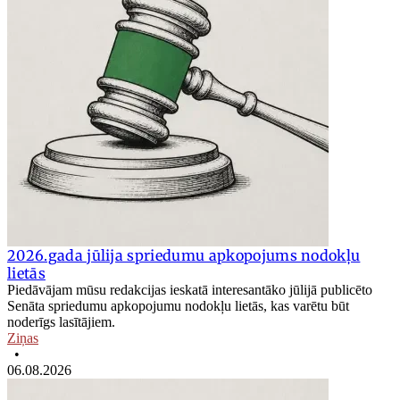
2026.gada jūlija spriedumu apkopojums nodokļu
lietās
Piedāvājam mūsu redakcijas ieskatā interesantāko jūlijā publicēto
Senāta spriedumu apkopojumu nodokļu lietās, kas varētu būt
noderīgs lasītājiem.
Ziņas
•
06.08.2026