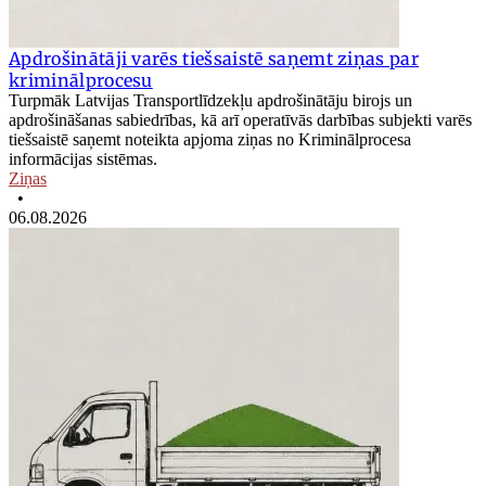
Apdrošinātāji varēs tiešsaistē saņemt ziņas par
kriminālprocesu
Turpmāk Latvijas Transportlīdzekļu apdrošinātāju birojs un
apdrošināšanas sabiedrības, kā arī operatīvās darbības subjekti varēs
tiešsaistē saņemt noteikta apjoma ziņas no Kriminālprocesa
informācijas sistēmas.
Ziņas
•
06.08.2026