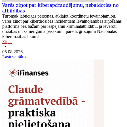
Varēs ziņot par kiberapdraudējumu, nebaidoties no
atbildības
Turpmāk labticīgas personas, atklājot koordinētu ievainojamību,
varēs ziņot par kiberdrošības incidentiem Ievainojamības ziņošanas
platformā bez bažām par iespējamu kriminālatbildību, ja ievēroti
drošības un samērīguma pasākumi, paredz grozījumi Nacionālās
kiberdrošības likumā.
Ziņas
•
05.08.2026
Lasīt vairāk >