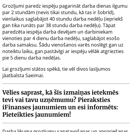
Grozījumi paredz iespēju pagarināt darba dienas ilgumu
par 2 stundām (nevis tikai stundu, kā tas ir šobrīd),
vienlaikus saglabājot 40 stundu darba nedēļu (iepriekš
gan tika runāts par 38 stundu darba nedēļu). Tāpat
paredzēta iespēja darba devējam un darbiniekam
vienoties par 4 dienu darba nedēļu, saglabājot esošo
darba samaksu. Šādu vienošanos varēs noslēgt gan uz
noteiktu laiku, gan pastāvīgi ar iespēju vēlāk atgriezties
pie 5 dienu darba nedēļas.
Lai grozījumi stātos spēkā, tie vēl divos lasījumos
jāatbalsta Saeimai.
Vēlies saprast, kā šīs izmaiņas ietekmēs
tevi vai tavu uzņēmumu? Pieraksties
iFinanses jaunumiem un esi informēts:
Pieteikties jaunumiem!
Darba likuma grozījumu sagatavošanas un apspriešanas