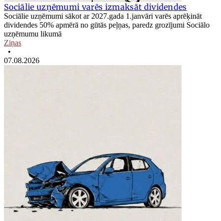
Sociālie uzņēmumi varēs izmaksāt dividendes
Sociālie uzņēmumi sākot ar 2027.gada 1.janvāri varēs aprēķināt
dividendes 50% apmērā no gūtās peļņas, paredz grozījumi Sociālo
uzņēmumu likumā
Ziņas
•
07.08.2026