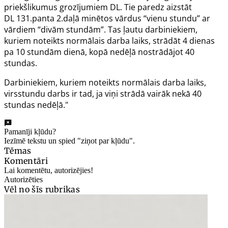
priekšlikumus grozījumiem DL. Tie paredz aizstāt
DL
131.panta
2.daļā minētos vārdus “vienu stundu” ar
vārdiem “divām stundām”. Tas ļautu darbiniekiem,
kuriem noteikts normālais darba laiks, strādāt 4 dienas
pa 10 stundām dienā, kopā nedēļā nostrādājot 40
stundas.
Darbiniekiem, kuriem noteikts normālais darba laiks,
virsstundu darbs ir tad, ja viņi strādā vairāk nekā 40
stundas nedēļā."
Pamanīji kļūdu?
Iezīmē tekstu un spied "ziņot par kļūdu".
Tēmas
Komentāri
Lai komentētu, autorizējies!
Autorizēties
Vēl no šīs rubrikas