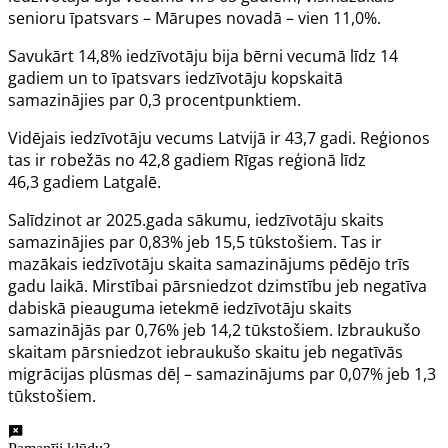
senioru īpatsvars – Mārupes novadā – vien 11,0%.
Savukārt 14,8% iedzīvotāju bija bērni vecumā līdz 14
gadiem un to īpatsvars iedzīvotāju kopskaitā
samazinājies par 0,3 procentpunktiem.
Vidējais iedzīvotāju vecums Latvijā ir 43,7 gadi. Reģionos
tas ir robežās no 42,8 gadiem Rīgas reģionā līdz
46,3 gadiem Latgalē.
Salīdzinot ar 2025.gada sākumu, iedzīvotāju skaits
samazinājies par 0,83% jeb 15,5 tūkstošiem. Tas ir
mazākais iedzīvotāju skaita samazinājums pēdējo trīs
gadu laikā. Mirstībai pārsniedzot dzimstību jeb negatīva
dabiskā pieauguma ietekmē iedzīvotāju skaits
samazinājās par 0,76% jeb 14,2 tūkstošiem. Izbraukušo
skaitam pārsniedzot iebraukušo skaitu jeb negatīvās
migrācijas plūsmas dēļ – samazinājums par 0,07% jeb 1,3
tūkstošiem.