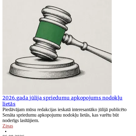
2026.gada jūlija spriedumu apkopojums nodokļu
lietās
Piedāvājam mūsu redakcijas ieskatā interesantāko jūlijā publicēto
Senāta spriedumu apkopojumu nodokļu lietās, kas varētu būt
noderīgs lasītājiem.
Ziņas
•