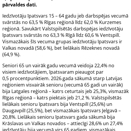
pārvaldes dati.
Iedzīvotāju īpatsvars 15 – 64 gadu jeb darbspējas vecumā
svārstās no 63,5 % Rīgas reģionā līdz 62,0 % Kurzemes
reģionā. Savukārt Valstspilsētās darbspējas iedzīvotāju
īpatsvars svārstās no 63,3 % Rīgā līdz 60,6 % Ventspilī.
Vismazākais šīs vecuma grupas iedzīvotāju īpatsvars ir
Valkas novadā (58,6 %), bet lielākais Rēzeknes novadā
(64,9 %).
Seniori 65 un vairāk gadu vecumā veidoja 22,4% no
visiem iedzīvotājiem, īpatsvaram pieaugot par
0,5 procentpunktiem. 2026.gada sākumā starp Latvijas
reģioniem visvairāk senioru (vecumā 65 gadi un vairāk)
bija Latgales reģionā – katrs ceturtais jeb 25,3%, vismazāk
Rīgas reģionā – katrs piektais jeb 21,2 %. Valstspilsētās
lielākais senioru īpatsvars bija Ventspilī (25,6%) un
Daugavpilī (25,5%), bet vismazākais īpatsvars Jelgavā –
20,8%. Lielākais senioru īpatsvars gada sākumā bija
Krāslavas un Valkas novados – attiecīgi 28,6% un 27,4%
iedzīvotāju bija vecumā virs 65 gadiem, vismazākais