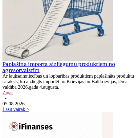
Paplašina importa aizliegumu produktiem no
agresorvalstīm
Ar lauksaimniecības un lopbarības produktiem paplašināts produktu
saraksts, ko aizliegts importēt no Krievijas un Baltkrievijas, lēma
valdība 2026.gada 4.augustā.
Ziņas
•
05.08.2026
Lasīt vairāk >