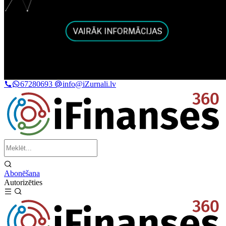
67280693
info@iZurnali.lv
Abonēšana
Autorizēties