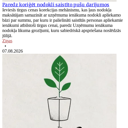
Paredz koriģēt nodokli saistīto pušu darījumos
Ieviesīs tirgus cenas korekcijas mehānismu, kas ļaus nodokļa
maksātājam samazināt ar uzņēmuma ienākuma nodokli apliekamo
bāzi par summu, par kuru ir palielināti saistītās personas apliekamie
ienākumi atbilstoši tirgus cenai, paredz Uzņēmumu ienākuma
nodokļa likuma grozījumi, kuru sabiedriskā apspriešana noslēdzās
jūlijā.
Ziņas
•
07.08.2026