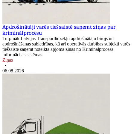
Apdrošinātāji varēs tiešsaistē saņemt ziņas par
kriminālprocesu
Turpmāk Latvijas Transportlīdzekļu apdrošinātāju birojs un
apdrošināšanas sabiedrības, kā arī operatīvās darbības subjekti varēs
tiešsaistē saņemt noteikta apjoma ziņas no Kriminālprocesa
informācijas sistēmas.
Ziņas
•
06.08.2026