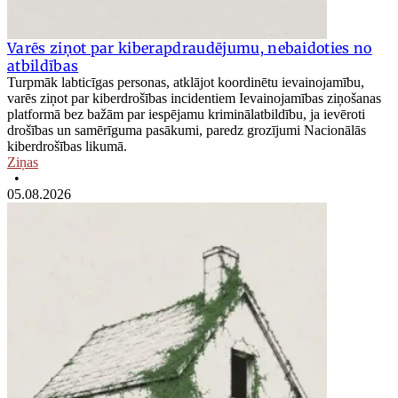
Varēs ziņot par kiberapdraudējumu, nebaidoties no
atbildības
Turpmāk labticīgas personas, atklājot koordinētu ievainojamību,
varēs ziņot par kiberdrošības incidentiem Ievainojamības ziņošanas
platformā bez bažām par iespējamu kriminālatbildību, ja ievēroti
drošības un samērīguma pasākumi, paredz grozījumi Nacionālās
kiberdrošības likumā.
Ziņas
•
05.08.2026