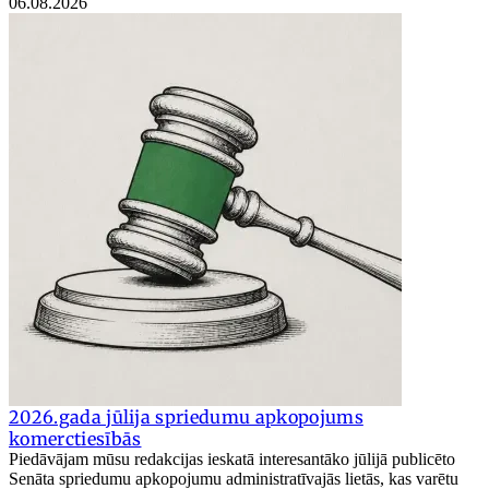
06.08.2026
2026.gada jūlija spriedumu apkopojums
komerctiesībās
Piedāvājam mūsu redakcijas ieskatā interesantāko jūlijā publicēto
Senāta spriedumu apkopojumu administratīvajās lietās, kas varētu