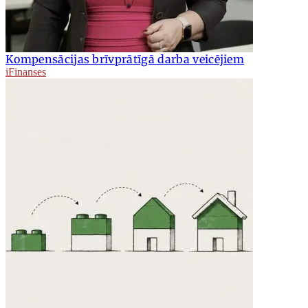
Kompensācijas brīvprātīgā darba veicējiem
iFinanses