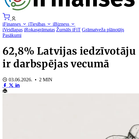
iFinanses
iTiesības
iBizness
iVeidlapas
iRokasgrāmatas
Žurnāls iFiT
Grāmatveža plānotājs
Pasākumi
62,8% Latvijas iedzīvotāju
ir darbspējas vecumā
03.06.2026. • 2 MIN