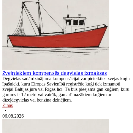
Zvejniekiem kompensēs degvielas izmaksas
Degvielas sadārdzinājuma kompensācijai var pieteikties zvejas kuģu
īpašnieki, kuru Eiropas Savienībā reģistrētie kuģi tiek izmantoti
zvejai Baltijas jūrā vai Rīgas līcī. Tā būs pieejama gan kuģiem, kuru
garums ir 12 metri vai vairāk, gan arī mazākiem kuģiem ar
dīzeļdegvielas vai benzīna dzinējiem.
Ziņas
•
06.08.2026