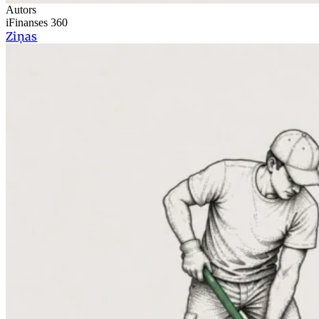
Autors
iFinanses 360
Ziņas