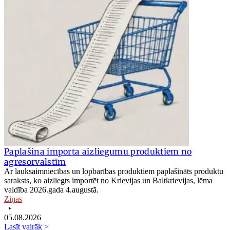
Paplašina importa aizliegumu produktiem no
agresorvalstīm
Ar lauksaimniecības un lopbarības produktiem paplašināts produktu
saraksts, ko aizliegts importēt no Krievijas un Baltkrievijas, lēma
valdība 2026.gada 4.augustā.
Ziņas
•
05.08.2026
Lasīt vairāk >