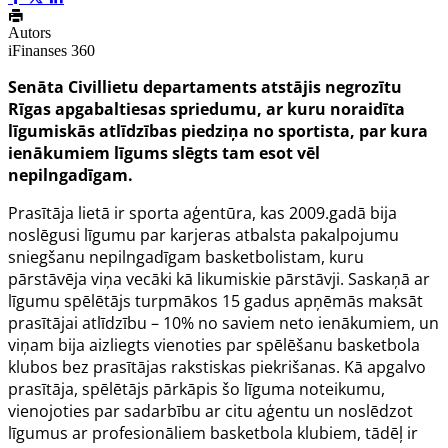
Autors
iFinanses 360
Senāta Civillietu departaments atstājis negrozītu
Rīgas apgabaltiesas spriedumu, ar kuru noraidīta
līgumiskās atlīdzības piedziņa no sportista, par kura
ienākumiem līgums slēgts tam esot vēl
nepilngadīgam.
Prasītāja lietā ir sporta aģentūra, kas 2009.gadā bija
noslēgusi līgumu par karjeras atbalsta pakalpojumu
sniegšanu nepilngadīgam basketbolistam, kuru
pārstāvēja viņa vecāki kā likumiskie pārstāvji. Saskaņā ar
līgumu spēlētājs turpmākos 15 gadus apņēmās maksāt
prasītājai atlīdzību – 10% no saviem neto ienākumiem, un
viņam bija aizliegts vienoties par spēlēšanu basketbola
klubos bez prasītājas rakstiskas piekrišanas. Kā apgalvo
prasītāja, spēlētājs pārkāpis šo līguma noteikumu,
vienojoties par sadarbību ar citu aģentu un noslēdzot
līgumus ar profesionāliem basketbola klubiem, tādēļ ir