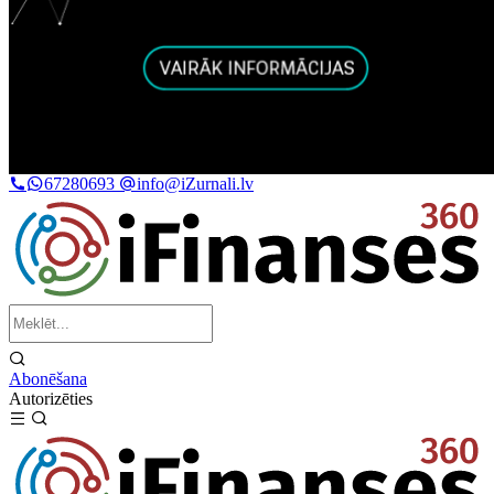
67280693
info@iZurnali.lv
Abonēšana
Autorizēties