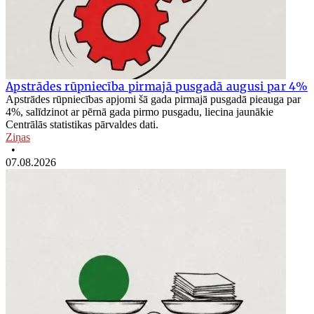
Apstrādes rūpniecība pirmajā pusgadā augusi par 4%
Apstrādes rūpniecības apjomi šā gada pirmajā pusgadā pieauga par
4%, salīdzinot ar pērnā gada pirmo pusgadu, liecina jaunākie
Centrālās statistikas pārvaldes dati.
Ziņas
•
07.08.2026