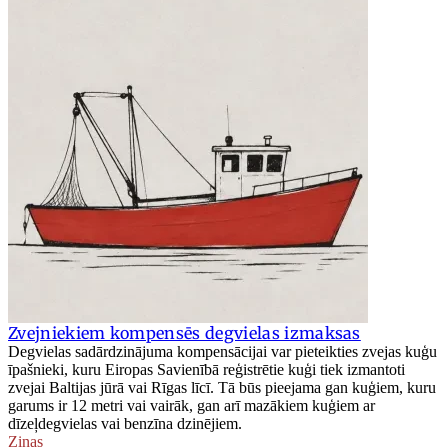
Zvejniekiem kompensēs degvielas izmaksas
Degvielas sadārdzinājuma kompensācijai var pieteikties zvejas kuģu
īpašnieki, kuru Eiropas Savienībā reģistrētie kuģi tiek izmantoti
zvejai Baltijas jūrā vai Rīgas līcī. Tā būs pieejama gan kuģiem, kuru
garums ir 12 metri vai vairāk, gan arī mazākiem kuģiem ar
dīzeļdegvielas vai benzīna dzinējiem.
Ziņas