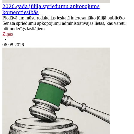
2026.gada jūlija spriedumu apkopojums
komerctiesībās
Piedāvājam mūsu redakcijas ieskatā interesantāko jūlijā publicēto
Senāta spriedumu apkopojumu administratīvajās lietās, kas varētu
būt noderīgs lasītājiem.
Ziņas
•
06.08.2026