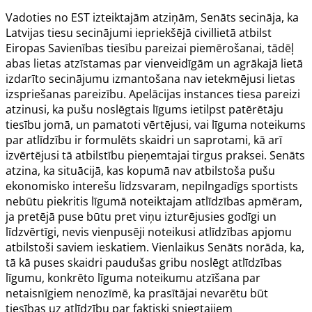
Vadoties no EST izteiktajām atziņām, Senāts secināja, ka
Latvijas tiesu secinājumi iepriekšējā civillietā atbilst
Eiropas Savienības tiesību pareizai piemērošanai, tādēļ
abas lietas atzīstamas par vienveidīgām un agrākajā lietā
izdarīto secinājumu izmantošana nav ietekmējusi lietas
izspriešanas pareizību. Apelācijas instances tiesa pareizi
atzinusi, ka pušu noslēgtais līgums ietilpst patērētāju
tiesību jomā, un pamatoti vērtējusi, vai līguma noteikums
par atlīdzību ir formulēts skaidri un saprotami, kā arī
izvērtējusi tā atbilstību pieņemtajai tirgus praksei. Senāts
atzina, ka situācijā, kas kopumā nav atbilstoša pušu
ekonomisko interešu līdzsvaram, nepilngadīgs sportists
nebūtu piekritis līgumā noteiktajam atlīdzības apmēram,
ja pretējā puse būtu pret viņu izturējusies godīgi un
līdzvērtīgi, nevis vienpusēji noteikusi atlīdzības apjomu
atbilstoši saviem ieskatiem. Vienlaikus Senāts norāda, ka,
tā kā puses skaidri paudušas gribu noslēgt atlīdzības
līgumu, konkrēto līguma noteikumu atzīšana par
netaisnīgiem nenozīmē, ka prasītājai nevarētu būt
tiesības uz atlīdzību par faktiski sniegtajiem