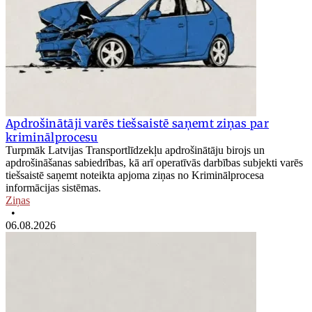
Apdrošinātāji varēs tiešsaistē saņemt ziņas par
kriminālprocesu
Turpmāk Latvijas Transportlīdzekļu apdrošinātāju birojs un
apdrošināšanas sabiedrības, kā arī operatīvās darbības subjekti varēs
tiešsaistē saņemt noteikta apjoma ziņas no Kriminālprocesa
informācijas sistēmas.
Ziņas
•
06.08.2026