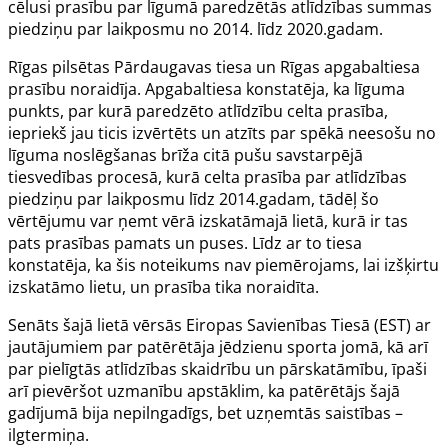
cēlusi prasību par līgumā paredzētās atlīdzības summas
piedziņu par laikposmu no 2014. līdz 2020.gadam.
Rīgas pilsētas Pārdaugavas tiesa un Rīgas apgabaltiesa
prasību noraidīja. Apgabaltiesa konstatēja, ka līguma
punkts, par kurā paredzēto atlīdzību celta prasība,
iepriekš jau ticis izvērtēts un atzīts par spēkā neesošu no
līguma noslēgšanas brīža citā pušu savstarpējā
tiesvedības procesā, kurā celta prasība par atlīdzības
piedziņu par laikposmu līdz 2014.gadam, tādēļ šo
vērtējumu var ņemt vērā izskatāmajā lietā, kurā ir tas
pats prasības pamats un puses. Līdz ar to tiesa
konstatēja, ka šis noteikums nav piemērojams, lai izšķirtu
izskatāmo lietu, un prasība tika noraidīta.
Senāts šajā lietā vērsās Eiropas Savienības Tiesā (EST) ar
jautājumiem par patērētāja jēdzienu sporta jomā, kā arī
par pielīgtās atlīdzības skaidrību un pārskatāmību, īpaši
arī pievēršot uzmanību apstāklim, ka patērētājs šajā
gadījumā bija nepilngadīgs, bet uzņemtās saistības –
ilgtermiņa.