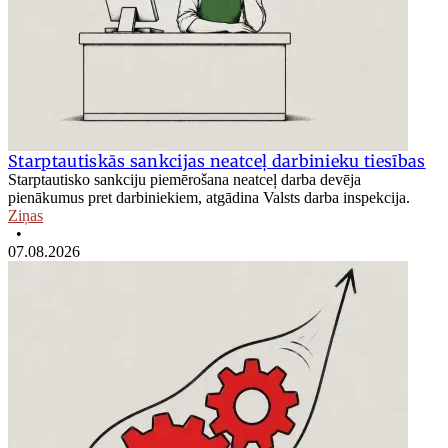
Starptautiskās sankcijas neatceļ darbinieku tiesības
Starptautisko sankciju piemērošana neatceļ darba devēja
pienākumus pret darbiniekiem, atgādina Valsts darba inspekcija.
Ziņas
•
07.08.2026