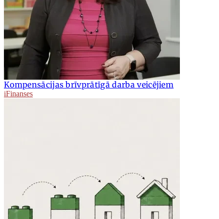
Kompensācijas brīvprātīgā darba veicējiem
iFinanses