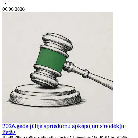
•
06.08.2026
2026.gada jūlija spriedumu apkopojums nodokļu
lietās
Piedāvājam mūsu redakcijas ieskatā interesantāko jūlijā publicēto