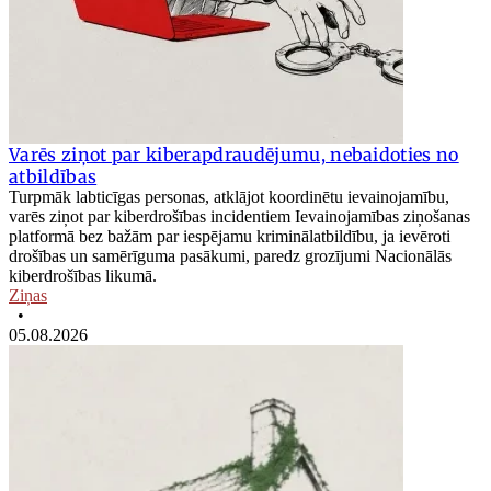
Varēs ziņot par kiberapdraudējumu, nebaidoties no
atbildības
Turpmāk labticīgas personas, atklājot koordinētu ievainojamību,
varēs ziņot par kiberdrošības incidentiem Ievainojamības ziņošanas
platformā bez bažām par iespējamu kriminālatbildību, ja ievēroti
drošības un samērīguma pasākumi, paredz grozījumi Nacionālās
kiberdrošības likumā.
Ziņas
•
05.08.2026