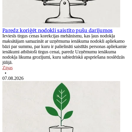
Paredz koriģēt nodokli saistīto pušu darījumos
Ieviesīs tirgus cenas korekcijas mehānismu, kas ļaus nodokļa
maksātājam samazināt ar uzņēmuma ienākuma nodokli apliekamo
bāzi par summu, par kuru ir palielināti saistītās personas apliekamie
ienākumi atbilstoši tirgus cenai, paredz Uzņēmumu ienākuma
nodokļa likuma grozījumi, kuru sabiedriskā apspriešana noslēdzās
jūlijā.
Ziņas
•
07.08.2026