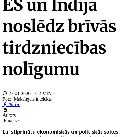
ES un Indija
noslēdz brīvās
tirdzniecības
nolīgumu
27.01.2026. • 2 MIN
Foto: Mākslīgais intelekts
Autors
iFinanses
Lai stiprinātu ekonomiskās un politiskās saites,