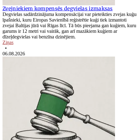
Zvejniekiem kompensēs degvielas izmaksas
Degvielas sadārdzinājuma kompensācijai var pieteikties zvejas kuģu
īpašnieki, kuru Eiropas Savienībā reģistrētie kuģi tiek izmantoti
zvejai Baltijas jūrā vai Rīgas līcī. Tā būs pieejama gan kuģiem, kuru
garums ir 12 metri vai vairāk, gan arī mazākiem kuģiem ar
dīzeļdegvielas vai benzīna dzinējiem.
Ziņas
•
06.08.2026