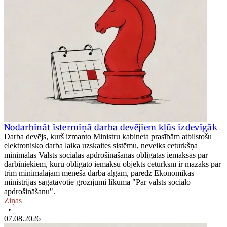
Nodarbināt īstermiņā darba devējiem kļūs izdevīgāk
Darba devējs, kurš izmanto Ministru kabineta prasībām atbilstošu
elektronisko darba laika uzskaites sistēmu, neveiks ceturkšņa
minimālās Valsts sociālās apdrošināšanas obligātās iemaksas par
darbiniekiem, kuru obligāto iemaksu objekts ceturksnī ir mazāks par
trim minimālajām mēneša darba algām, paredz Ekonomikas
ministrijas sagatavotie grozījumi likumā "Par valsts sociālo
apdrošināšanu".
Ziņas
•
07.08.2026