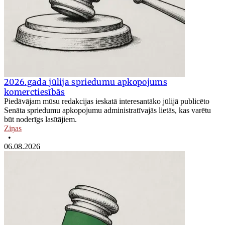
2026.gada jūlija spriedumu apkopojums
komerctiesībās
Piedāvājam mūsu redakcijas ieskatā interesantāko jūlijā publicēto
Senāta spriedumu apkopojumu administratīvajās lietās, kas varētu
būt noderīgs lasītājiem.
Ziņas
•
06.08.2026