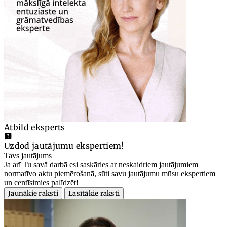
Atbild eksperts
Uzdod jautājumu ekspertiem!
Tavs jautājums
Ja arī Tu savā darbā esi saskāries ar neskaidriem jautājumiem
normatīvo aktu piemērošanā, sūti savu jautājumu mūsu ekspertiem
un centīsimies palīdzēt!
Jaunākie raksti
Lasītākie raksti