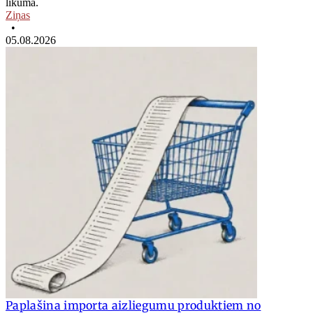
likumā.
Ziņas
•
05.08.2026
Paplašina importa aizliegumu produktiem no