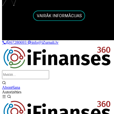
67280693
info@iZurnali.lv
Abonēšana
Autorizēties