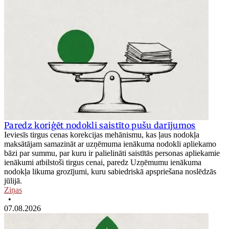
Paredz koriģēt nodokli saistīto pušu darījumos
Ieviesīs tirgus cenas korekcijas mehānismu, kas ļaus nodokļa
maksātājam samazināt ar uzņēmuma ienākuma nodokli apliekamo
bāzi par summu, par kuru ir palielināti saistītās personas apliekamie
ienākumi atbilstoši tirgus cenai, paredz Uzņēmumu ienākuma
nodokļa likuma grozījumi, kuru sabiedriskā apspriešana noslēdzās
jūlijā.
Ziņas
•
07.08.2026