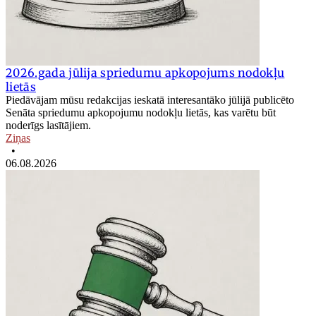
2026.gada jūlija spriedumu apkopojums nodokļu
lietās
Piedāvājam mūsu redakcijas ieskatā interesantāko jūlijā publicēto
Senāta spriedumu apkopojumu nodokļu lietās, kas varētu būt
noderīgs lasītājiem.
Ziņas
•
06.08.2026