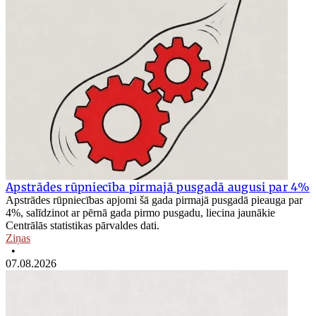
Apstrādes rūpniecība pirmajā pusgadā augusi par 4%
Apstrādes rūpniecības apjomi šā gada pirmajā pusgadā pieauga par
4%, salīdzinot ar pērnā gada pirmo pusgadu, liecina jaunākie
Centrālās statistikas pārvaldes dati.
Ziņas
•
07.08.2026