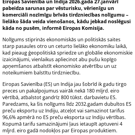
Eiropas Savienība un Indija 2026.gada 27.janvārī
pabeidza sarunas par vēsturisku, vērienīgu un
komerciāli nozīmīgu brīvās tirdzniecības nolīgumu –
lielāko šāda veida vienošanos, kādu jebkad noslēgusi
kāda no pusēm, informē Eiropas Komisija.
Nolīgums stiprinās ekonomiskās un politiskās saites
starp pasaules otro un ceturto lielāko ekonomiku laikā,
kad pieaug ģeopolitiskā spriedze un globālie ekonomiskie
izaicinājumi, vienlaikus apliecinot abu pušu kopīgo
apņemšanos atbalstīt ekonomisko atvērtību un uz
noteikumiem balstītu tirdzniecību.
Eiropas Savienība (ES) un Indija jau šobrīd ik gadu tirgo
preces un pakalpojumus vairāk nekā 180 mljrd. eiro
vērtībā, atbalstot gandrīz 800 tūkst. darbavietu ES.
Paredzams, ka šis nolīgums līdz 2032.gadam dubultos ES
preču eksportu uz Indiju, atceļot vai samazinot tarifus
96,6% apmērā no ES preču eksporta uz Indiju vērtības.
Kopumā tarifu samazinājumi ļaus ietaupīt aptuveni 4
mljrd. eiro gadā nodokļos par Eiropas produktiem.