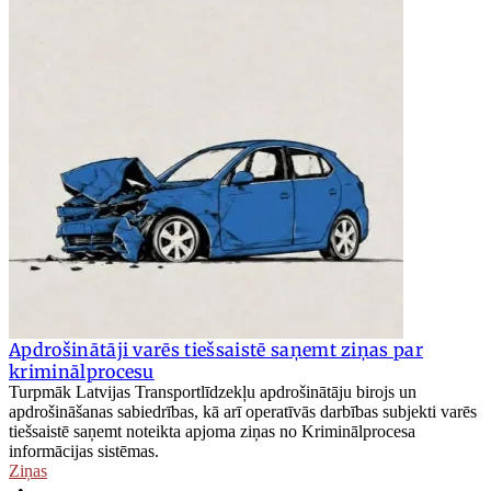
Apdrošinātāji varēs tiešsaistē saņemt ziņas par
kriminālprocesu
Turpmāk Latvijas Transportlīdzekļu apdrošinātāju birojs un
apdrošināšanas sabiedrības, kā arī operatīvās darbības subjekti varēs
tiešsaistē saņemt noteikta apjoma ziņas no Kriminālprocesa
informācijas sistēmas.
Ziņas
•