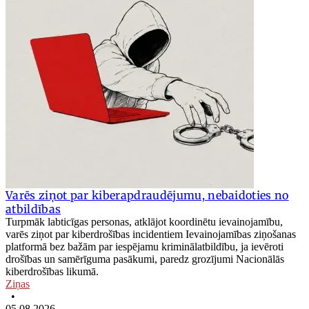
Varēs ziņot par kiberapdraudējumu, nebaidoties no
atbildības
Turpmāk labticīgas personas, atklājot koordinētu ievainojamību,
varēs ziņot par kiberdrošības incidentiem Ievainojamības ziņošanas
platformā bez bažām par iespējamu kriminālatbildību, ja ievēroti
drošības un samērīguma pasākumi, paredz grozījumi Nacionālās
kiberdrošības likumā.
Ziņas
•
05.08.2026