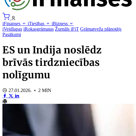
iFinanses
iTiesības
iBizness
iVeidlapas
iRokasgrāmatas
Žurnāls iFiT
Grāmatveža plānotājs
Pasākumi
ES un Indija noslēdz
brīvās tirdzniecības
nolīgumu
27.01.2026. • 2 MIN