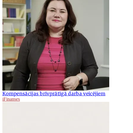
Kompensācijas brīvprātīgā darba veicējiem
iFinanses