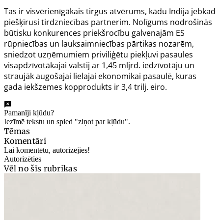
Tas ir visvērienīgākais tirgus atvērums, kādu Indija jebkad
piešķīrusi tirdzniecības partnerim. Nolīgums nodrošinās
būtisku konkurences priekšrocību galvenajām ES
rūpniecības un lauksaimniecības pārtikas nozarēm,
sniedzot uzņēmumiem priviliģētu piekļuvi pasaules
visapdzīvotākajai valstij ar 1,45 mljrd. iedzīvotāju un
straujāk augošajai lielajai ekonomikai pasaulē, kuras
gada iekšzemes kopprodukts ir 3,4 trilj. eiro.
Pamanīji kļūdu?
Iezīmē tekstu un spied "ziņot par kļūdu".
Tēmas
Komentāri
Lai komentētu, autorizējies!
Autorizēties
Vēl no šīs rubrikas