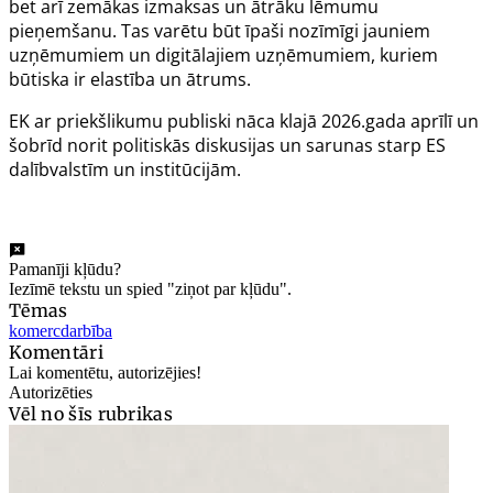
bet arī zemākas izmaksas un ātrāku lēmumu
pieņemšanu. Tas varētu būt īpaši nozīmīgi jauniem
uzņēmumiem un digitālajiem uzņēmumiem, kuriem
būtiska ir elastība un ātrums.
EK ar priekšlikumu publiski nāca klajā 2026.gada aprīlī un
šobrīd norit politiskās diskusijas un sarunas starp ES
dalībvalstīm un institūcijām.
Pamanīji kļūdu?
Iezīmē tekstu un spied "ziņot par kļūdu".
Tēmas
komercdarbība
Komentāri
Lai komentētu, autorizējies!
Autorizēties
Vēl no šīs rubrikas