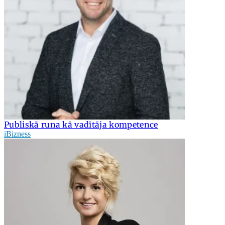
Publiskā runa kā vadītāja kompetence
iBizness