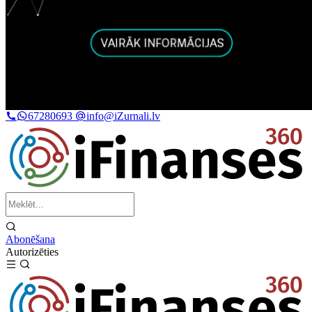
67280693
info@iZurnali.lv
Abonēšana
Autorizēties