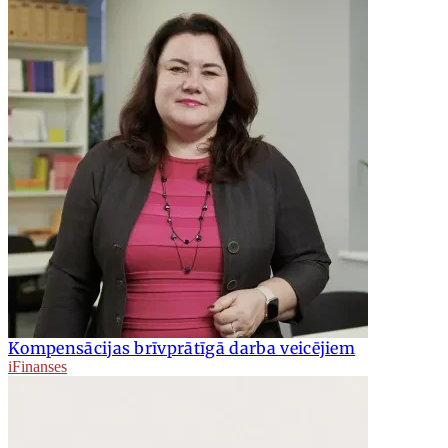
Kompensācijas brīvprātīgā darba veicējiem
iFinanses