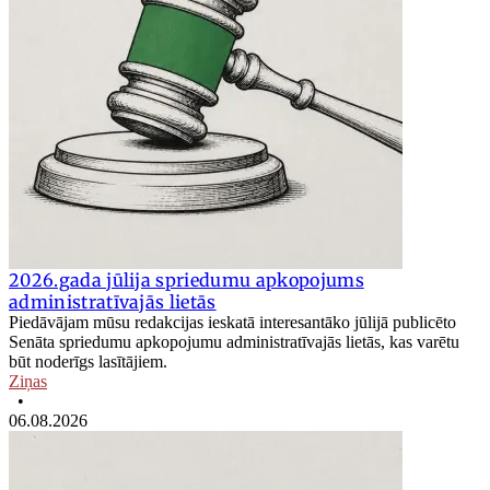
2026.gada jūlija spriedumu apkopojums
administratīvajās lietās
Piedāvājam mūsu redakcijas ieskatā interesantāko jūlijā publicēto
Senāta spriedumu apkopojumu administratīvajās lietās, kas varētu
būt noderīgs lasītājiem.
Ziņas
•
06.08.2026