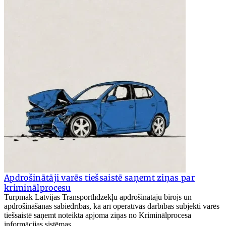
Apdrošinātāji varēs tiešsaistē saņemt ziņas par
kriminālprocesu
Turpmāk Latvijas Transportlīdzekļu apdrošinātāju birojs un
apdrošināšanas sabiedrības, kā arī operatīvās darbības subjekti varēs
tiešsaistē saņemt noteikta apjoma ziņas no Kriminālprocesa
informācijas sistēmas.