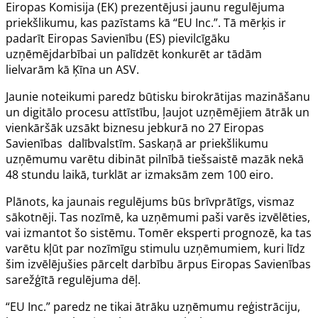
Eiropas Komisija (EK) prezentējusi jaunu regulējuma
priekšlikumu, kas pazīstams kā “EU Inc.”. Tā mērķis ir
padarīt Eiropas Savienību (ES) pievilcīgāku
uzņēmējdarbībai un palīdzēt konkurēt ar tādām
lielvarām kā Ķīna un ASV.
Jaunie noteikumi paredz būtisku birokrātijas mazināšanu
un digitālo procesu attīstību, ļaujot uzņēmējiem ātrāk un
vienkāršāk uzsākt biznesu jebkurā no 27 Eiropas
Savienības dalībvalstīm. Saskaņā ar priekšlikumu
uzņēmumu varētu dibināt pilnībā tiešsaistē mazāk nekā
48 stundu laikā, turklāt ar izmaksām zem 100 eiro.
Plānots, ka jaunais regulējums būs brīvprātīgs, vismaz
sākotnēji. Tas nozīmē, ka uzņēmumi paši varēs izvēlēties,
vai izmantot šo sistēmu. Tomēr eksperti prognozē, ka tas
varētu kļūt par nozīmīgu stimulu uzņēmumiem, kuri līdz
šim izvēlējušies pārcelt darbību ārpus Eiropas Savienības
sarežģītā regulējuma dēļ.
“EU Inc.” paredz ne tikai ātrāku uzņēmumu reģistrāciju,