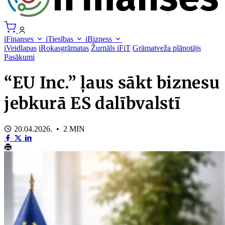
iFinanses
iTiesības
iBizness
iVeidlapas
iRokasgrāmatas
Žurnāls iFiT
Grāmatveža plānotājs
Pasākumi
“EU Inc.” ļaus sākt biznesu
jebkurā ES dalībvalstī
20.04.2026. • 2 MIN