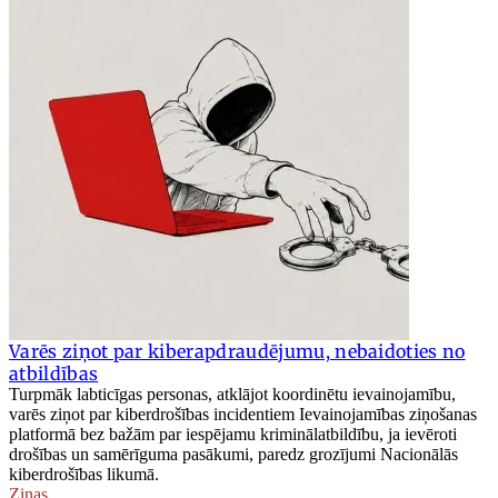
Varēs ziņot par kiberapdraudējumu, nebaidoties no
atbildības
Turpmāk labticīgas personas, atklājot koordinētu ievainojamību,
varēs ziņot par kiberdrošības incidentiem Ievainojamības ziņošanas
platformā bez bažām par iespējamu kriminālatbildību, ja ievēroti
drošības un samērīguma pasākumi, paredz grozījumi Nacionālās
kiberdrošības likumā.
Ziņas