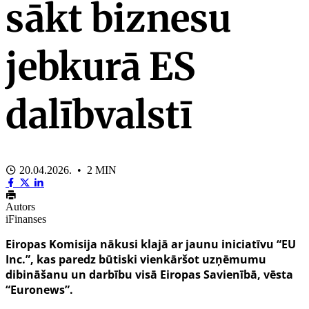
sākt biznesu
jebkurā ES
dalībvalstī
20.04.2026. • 2 MIN
Autors
iFinanses
Eiropas Komisija nākusi klajā ar jaunu iniciatīvu “EU
Inc.”, kas paredz būtiski vienkāršot uzņēmumu
dibināšanu un darbību visā Eiropas Savienībā, vēsta
“Euronews”.