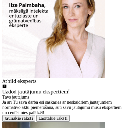
Atbild eksperts
Uzdod jautājumu ekspertiem!
Tavs jautājums
Ja arī Tu savā darbā esi saskāries ar neskaidriem jautājumiem
normatīvo aktu piemērošanā, sūti savu jautājumu mūsu ekspertiem
un centīsimies palīdzēt!
Jaunākie raksti
Lasītākie raksti