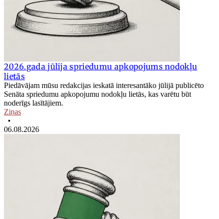
2026.gada jūlija spriedumu apkopojums nodokļu
lietās
Piedāvājam mūsu redakcijas ieskatā interesantāko jūlijā publicēto
Senāta spriedumu apkopojumu nodokļu lietās, kas varētu būt
noderīgs lasītājiem.
Ziņas
•
06.08.2026