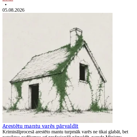
•
05.08.2026
Arestētu mantu varēs pārvaldīt
Kriminālprocesā arestēto mantu turpmāk varēs ne tikai glabāt, bet