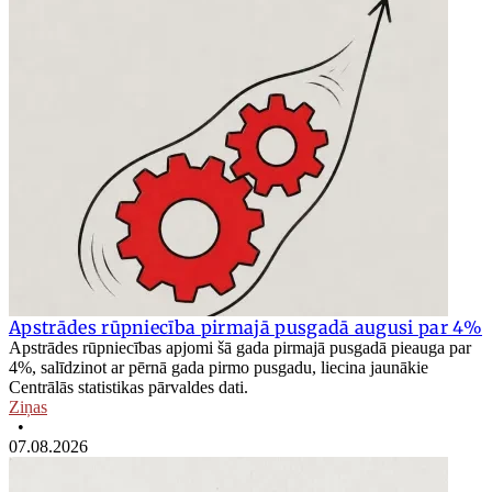
Apstrādes rūpniecība pirmajā pusgadā augusi par 4%
Apstrādes rūpniecības apjomi šā gada pirmajā pusgadā pieauga par
4%, salīdzinot ar pērnā gada pirmo pusgadu, liecina jaunākie
Centrālās statistikas pārvaldes dati.
Ziņas
•
07.08.2026