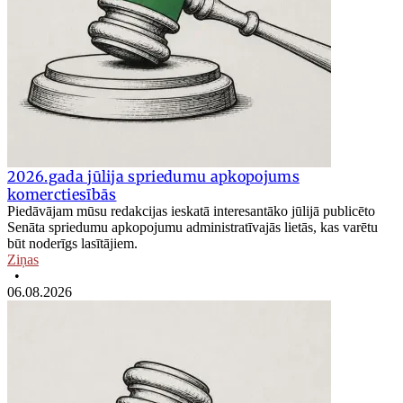
2026.gada jūlija spriedumu apkopojums
komerctiesībās
Piedāvājam mūsu redakcijas ieskatā interesantāko jūlijā publicēto
Senāta spriedumu apkopojumu administratīvajās lietās, kas varētu
būt noderīgs lasītājiem.
Ziņas
•
06.08.2026