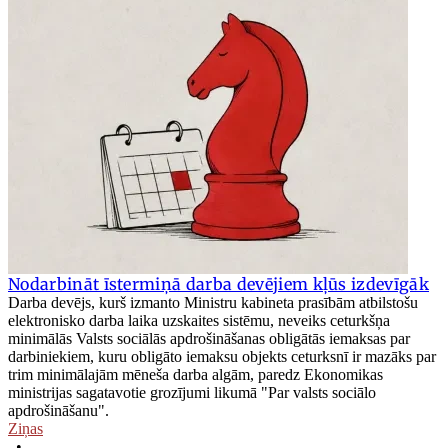
Nodarbināt īstermiņā darba devējiem kļūs izdevīgāk
Darba devējs, kurš izmanto Ministru kabineta prasībām atbilstošu
elektronisko darba laika uzskaites sistēmu, neveiks ceturkšņa
minimālās Valsts sociālās apdrošināšanas obligātās iemaksas par
darbiniekiem, kuru obligāto iemaksu objekts ceturksnī ir mazāks par
trim minimālajām mēneša darba algām, paredz Ekonomikas
ministrijas sagatavotie grozījumi likumā "Par valsts sociālo
apdrošināšanu".
Ziņas
•