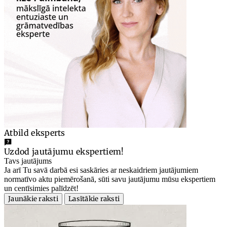
Atbild eksperts
Uzdod jautājumu ekspertiem!
Tavs jautājums
Ja arī Tu savā darbā esi saskāries ar neskaidriem jautājumiem
normatīvo aktu piemērošanā, sūti savu jautājumu mūsu ekspertiem
un centīsimies palīdzēt!
Jaunākie raksti
Lasītākie raksti