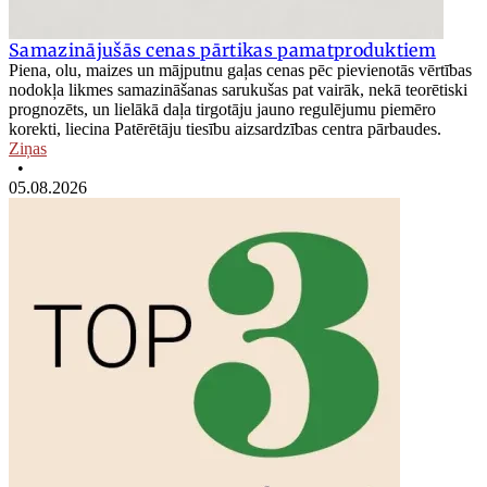
Samazinājušās cenas pārtikas pamatproduktiem
Piena, olu, maizes un mājputnu gaļas cenas pēc pievienotās vērtības
nodokļa likmes samazināšanas sarukušas pat vairāk, nekā teorētiski
prognozēts, un lielākā daļa tirgotāju jauno regulējumu piemēro
korekti, liecina Patērētāju tiesību aizsardzības centra pārbaudes.
Ziņas
•
05.08.2026