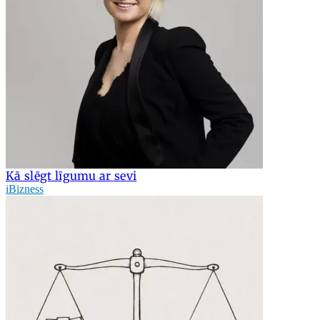
Kā slēgt līgumu ar sevi
iBizness