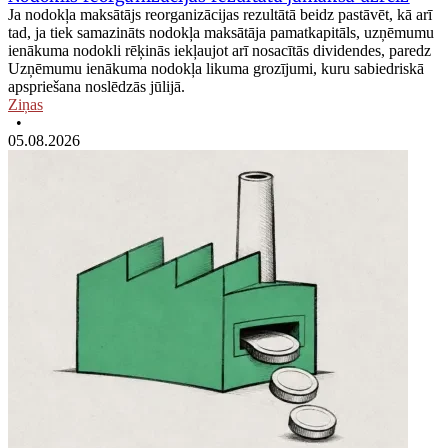
Ja nodokļa maksātājs reorganizācijas rezultātā beidz pastāvēt, kā arī
tad, ja tiek samazināts nodokļa maksātāja pamatkapitāls, uzņēmumu
ienākuma nodokli rēķinās iekļaujot arī nosacītās dividendes, paredz
Uzņēmumu ienākuma nodokļa likuma grozījumi, kuru sabiedriskā
apspriešana noslēdzās jūlijā.
Ziņas
•
05.08.2026