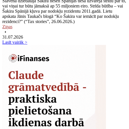
Slavenā dziedātāja Šakira nesen Spānijas tiesā uzvarēja strīdu par to,
vai viņai tur būtu jāmaksā ap 55 miljoniem eiro. Strīda būtība – vai
Šakira Spānijā kļuva par nodokļu rezidentu 2011.gadā. Lietu
apskata Jānis Taukačs blogā “Ko Šakira var iemācīt par nodokļu
rezidenci?” (“Tax stories”, 26.06.2026.)
Ziņas
•
31.07.2026
Lasīt vairāk >