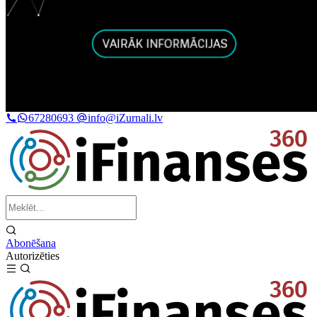
67280693
info@iZurnali.lv
Abonēšana
Autorizēties