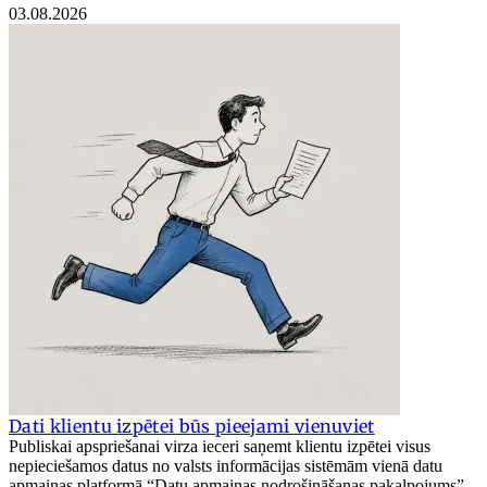
03.08.2026
Dati klientu izpētei būs pieejami vienuviet
Publiskai apspriešanai virza ieceri saņemt klientu izpētei visus
nepieciešamos datus no valsts informācijas sistēmām vienā datu
apmaiņas platformā “Datu apmaiņas nodrošināšanas pakalpojums”.