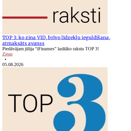
TOP 3: ko zina VID, brīvo līdzekļu ieguldīšana,
atmaksāts avanss
Piedāvājam jūlija “iFinanses” lasītāko rakstu TOP 3!
Ziņas
•
05.08.2026