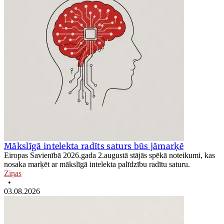
Mākslīgā intelekta radīts saturs būs jāmarķē
Eiropas Savienībā 2026.gada 2.augustā stājās spēkā noteikumi, kas
nosaka marķēt ar mākslīgā intelekta palīdzību radītu saturu.
Ziņas
•
03.08.2026