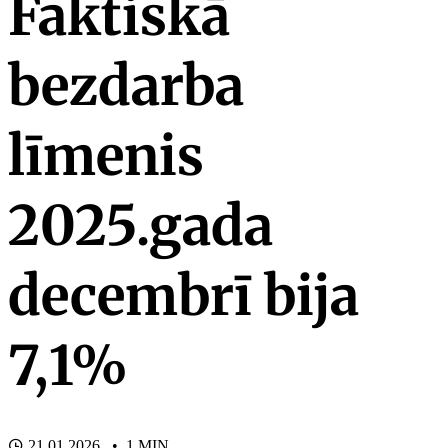
Faktiskā
bezdarba
līmenis
2025.gada
decembrī bija
7,1%
21.01.2026. • 1 MIN