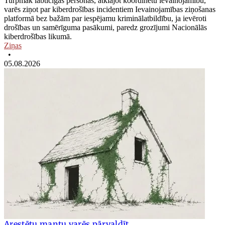
Turpmāk labticīgas personas, atklājot koordinētu ievainojamību,
varēs ziņot par kiberdrošības incidentiem Ievainojamības ziņošanas
platformā bez bažām par iespējamu kriminālatbildību, ja ievēroti
drošības un samērīguma pasākumi, paredz grozījumi Nacionālās
kiberdrošības likumā.
Ziņas
•
05.08.2026
Arestētu mantu varēs pārvaldīt