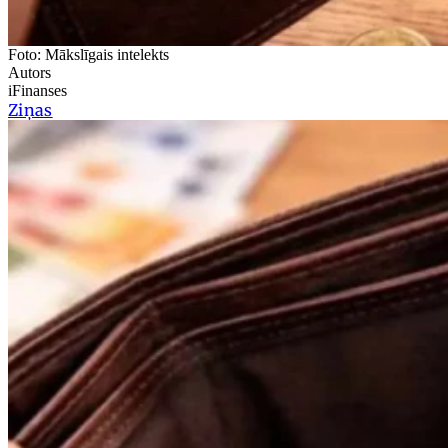
Foto: Mākslīgais intelekts
Autors
iFinanses
Ziņas