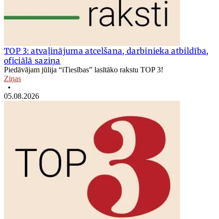
TOP 3: atvaļinājuma atcelšana, darbinieka atbildība,
oficiālā saziņa
Piedāvājam jūlija “iTiesības” lasītāko rakstu TOP 3!
Ziņas
•
05.08.2026