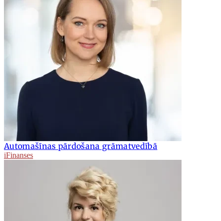
Automašīnas pārdošana grāmatvedībā
iFinanses