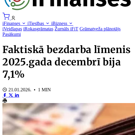
iFinanses
iTiesības
iBizness
iVeidlapas
iRokasgrāmatas
Žurnāls iFiT
Grāmatveža plānotājs
Pasākumi
Faktiskā bezdarba līmenis
2025.gada decembrī bija
7,1%
21.01.2026. • 1 MIN