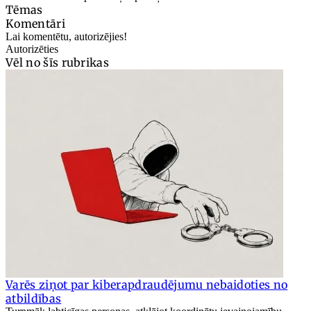
Tēmas
Komentāri
Lai komentētu, autorizējies!
Autorizēties
Vēl no šīs rubrikas
Varēs ziņot par kiberapdraudējumu nebaidoties no
atbildības