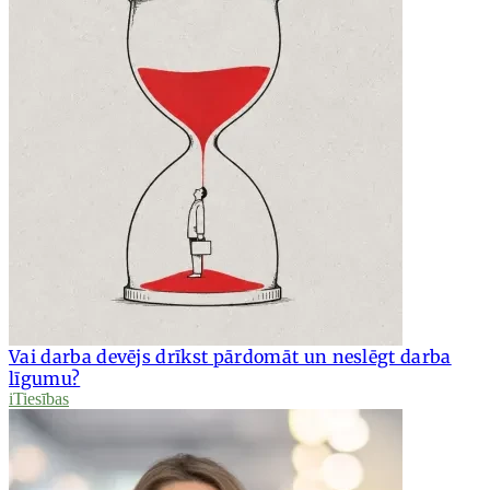
Vai darba devējs drīkst pārdomāt un neslēgt darba
līgumu?
iTiesības