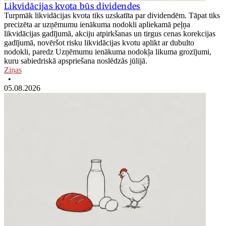
Likvidācijas kvota būs dividendes
Turpmāk likvidācijas kvota tiks uzskatīta par dividendēm. Tāpat tiks
precizēta ar uzņēmumu ienākuma nodokli apliekamā peļņa
likvidācijas gadījumā, akciju atpirkšanas un tirgus cenas korekcijas
gadījumā, novēršot risku likvidācijas kvotu aplikt ar dubulto
nodokli, paredz Uzņēmumu ienākuma nodokļa likuma grozījumi,
kuru sabiedriskā apspriešana noslēdzās jūlijā.
Ziņas
•
05.08.2026