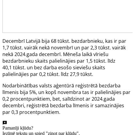
Decembrī Latvijā bija 68 tūkst. bezdarbnieku, kas ir par
1,7 tūkst. vairāk nekā novembrī un par 2,3 tūkst. vairāk
nekā 2024.gada decembrī. Mēneša laikā vīriešu
bezdarbnieku skaits palielinājies par 1,5 tūkst. līdz
40,1 tūkst. un bez darba esošo sieviešu skaits
palielinājies par 0,2 tūkst. līdz 27,9 tūkst.
Nodarbinātības valsts aģentūrā reģistrētā bezdarba
līmenis bija 5%, un kopš novembra tas ir palielinājies par
0,2 procentpunktiem, bet, salīdzinot ar 2024.gada
decembri, reģistrētā bezdarba līmenis ir samazinājies
par 0,3 procentpunktiem.
Pamanīji kļūdu?
Iezīmē tekstu un spied "ziņot par kļūdu".