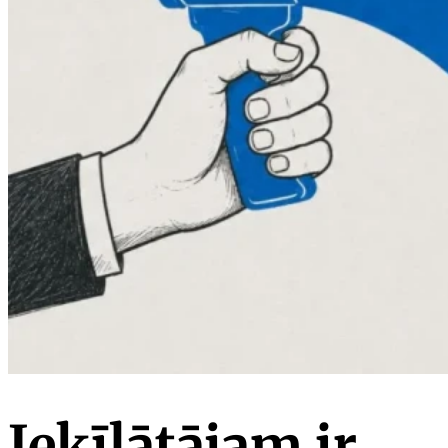
Ieķīlātājam ir