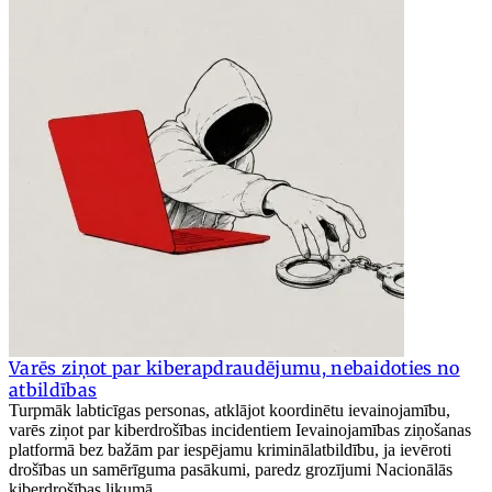
Varēs ziņot par kiberapdraudējumu, nebaidoties no
atbildības
Turpmāk labticīgas personas, atklājot koordinētu ievainojamību,
varēs ziņot par kiberdrošības incidentiem Ievainojamības ziņošanas
platformā bez bažām par iespējamu kriminālatbildību, ja ievēroti
drošības un samērīguma pasākumi, paredz grozījumi Nacionālās
kiberdrošības likumā.