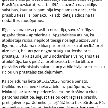
Prasītāja, uzskatot, ka atbildētājs apzināti nav pildījis
saistības, kaut arī viņam bija iespējams to darīt, cēla
prasību tiesā, lai panāktu, ka atbildētājs atlīdzina tai
nodarītos zaudējumus.
Rīgas rajona tiesa prasību noraidīja, savukārt Rīgas
apgabaltiesa – apmierināja. Apgabaltiesa atzina, ka
atbildētāja rīcība, nepildot tiesīgi noslēgtu aizdevuma
līgumu, atzīstama ne tikai par prettiesisku attiecībā pret
aizdevēju, bet arī par negodprātīgu attiecībā pret
prasītāju. Tā kā zaudējumu nodarīšanā vainojams tieši
atbildētājs, kurš pieļāva prettiesisku bezdarbību, ir
pierādīts cēloniskais sakars starp atbildētāja prettiesisku
rīcību un prasītājas zaudējumiem.
Kā spriedumā lietā SKC-32/2026 norāda Senāts,
Civillikums nesniedz tiešu atbildi uz jautājumu, vai
ieķīlātājs, ar kuram piederošo lietu nodrošināta citas
personas saistība, iegūst tiesību celt regresa prasību
pret galveno parādnieku, ja ieķīlātā lieta tiek pārdota. Pēc
analoģijas piemērojot tiesisko regulējumu, kas regulē