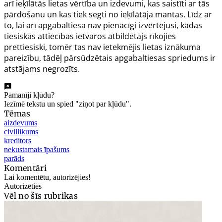
arī ieķīlātās lietas vērtība un izdevumi, kas saistīti ar tās
pārdošanu un kas tiek segti no ieķīlātāja mantas. Līdz ar
to, lai arī apgabaltiesa nav pienācīgi izvērtējusi, kādas
tiesiskās attiecības ietvaros atbildētājs rīkojies
prettiesiski, tomēr tas nav ietekmējis lietas iznākuma
pareizību, tādēļ pārsūdzētais apgabaltiesas spriedums ir
atstājams negrozīts.
Pamanīji kļūdu?
Iezīmē tekstu un spied "ziņot par kļūdu".
Tēmas
aizdevums
civillikums
kreditors
nekustamais īpašums
parāds
Komentāri
Lai komentētu, autorizējies!
Autorizēties
Vēl no šīs rubrikas