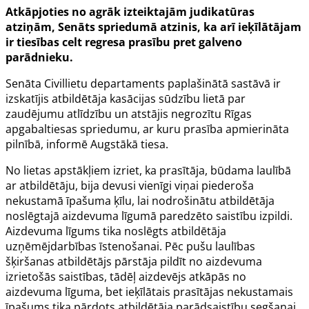
Atkāpjoties no agrāk izteiktajām judikatūras
atziņām, Senāts spriedumā atzinis, ka arī ieķīlātājam
ir tiesības celt regresa prasību pret galveno
parādnieku.
Senāta Civillietu departaments paplašinātā sastāvā ir
izskatījis atbildētāja kasācijas sūdzību lietā par
zaudējumu atlīdzību un atstājis negrozītu Rīgas
apgabaltiesas spriedumu, ar kuru prasība apmierināta
pilnībā, informē Augstākā tiesa.
No lietas apstākļiem izriet, ka prasītāja, būdama laulībā
ar atbildētāju, bija devusi vienīgi viņai piederoša
nekustamā īpašuma ķīlu, lai nodrošinātu atbildētāja
noslēgtajā aizdevuma līgumā paredzēto saistību izpildi.
Aizdevuma līgums tika noslēgts atbildētāja
uzņēmējdarbības īstenošanai. Pēc pušu laulības
šķiršanas atbildētājs pārstāja pildīt no aizdevuma
izrietošās saistības, tādēļ aizdevējs atkāpās no
aizdevuma līguma, bet ieķīlātais prasītājas nekustamais
īpašums tika pārdots atbildētāja parādsaistību segšanai.