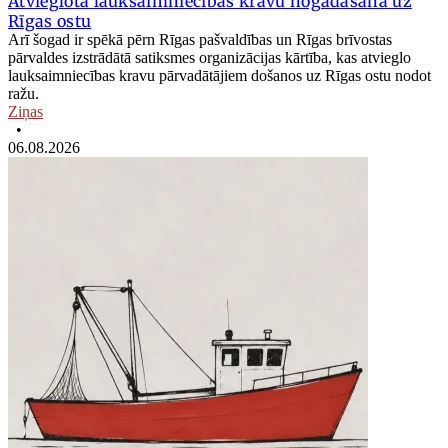
Atvieglota lauksaimniecības kravu nogādāšana uz
Rīgas ostu
Arī šogad ir spēkā pērn Rīgas pašvaldības un Rīgas brīvostas
pārvaldes izstrādātā satiksmes organizācijas kārtība, kas atvieglo
lauksaimniecības kravu pārvadātājiem došanos uz Rīgas ostu nodot
ražu.
Ziņas
•
06.08.2026