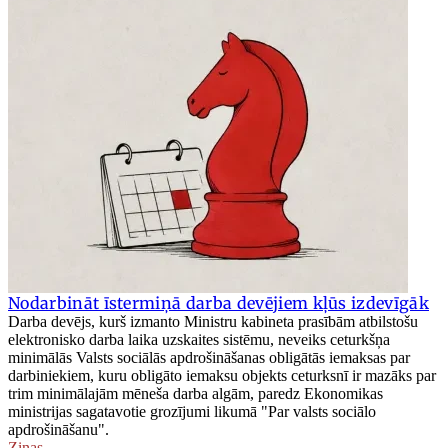
Nodarbināt īstermiņā darba devējiem kļūs izdevīgāk
Darba devējs, kurš izmanto Ministru kabineta prasībām atbilstošu
elektronisko darba laika uzskaites sistēmu, neveiks ceturkšņa
minimālās Valsts sociālās apdrošināšanas obligātās iemaksas par
darbiniekiem, kuru obligāto iemaksu objekts ceturksnī ir mazāks par
trim minimālajām mēneša darba algām, paredz Ekonomikas
ministrijas sagatavotie grozījumi likumā "Par valsts sociālo
apdrošināšanu".
Ziņas