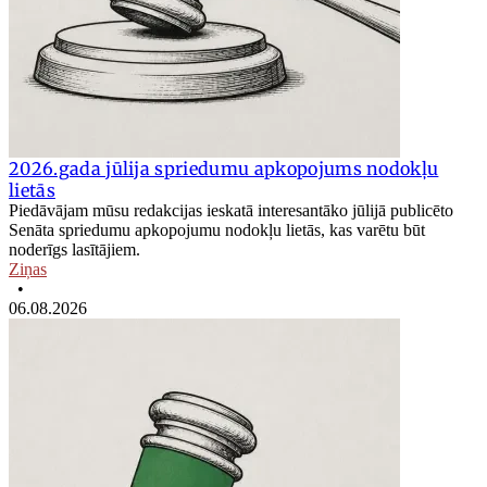
2026.gada jūlija spriedumu apkopojums nodokļu
lietās
Piedāvājam mūsu redakcijas ieskatā interesantāko jūlijā publicēto
Senāta spriedumu apkopojumu nodokļu lietās, kas varētu būt
noderīgs lasītājiem.
Ziņas
•
06.08.2026