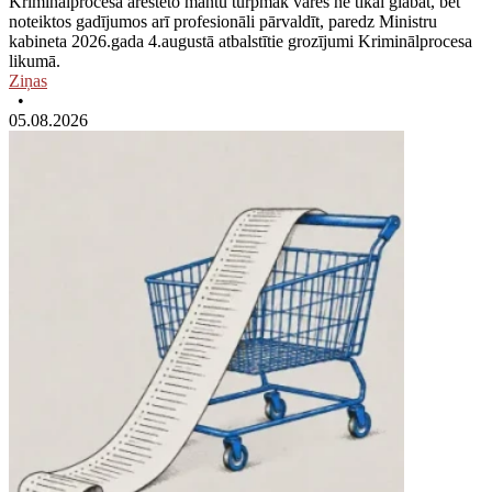
Kriminālprocesā arestēto mantu turpmāk varēs ne tikai glabāt, bet
noteiktos gadījumos arī profesionāli pārvaldīt, paredz Ministru
kabineta 2026.gada 4.augustā atbalstītie grozījumi Kriminālprocesa
likumā.
Ziņas
•
05.08.2026