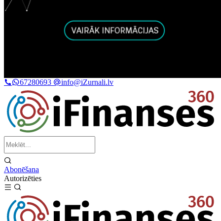
67280693
info@iZurnali.lv
Abonēšana
Autorizēties