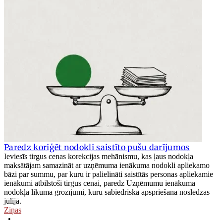
Paredz koriģēt nodokli saistīto pušu darījumos
Ieviesīs tirgus cenas korekcijas mehānismu, kas ļaus nodokļa
maksātājam samazināt ar uzņēmuma ienākuma nodokli apliekamo
bāzi par summu, par kuru ir palielināti saistītās personas apliekamie
ienākumi atbilstoši tirgus cenai, paredz Uzņēmumu ienākuma
nodokļa likuma grozījumi, kuru sabiedriskā apspriešana noslēdzās
jūlijā.
Ziņas
•