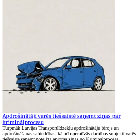
Apdrošinātāji varēs tiešsaistē saņemt ziņas par
kriminālprocesu
Turpmāk Latvijas Transportlīdzekļu apdrošinātāju birojs un
apdrošināšanas sabiedrības, kā arī operatīvās darbības subjekti varēs
tiešsaistē saņemt noteikta apjoma ziņas no Kriminālprocesa