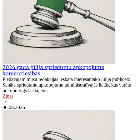
2026.gada jūlija spriedumu apkopojums
komerctiesībās
Piedāvājam mūsu redakcijas ieskatā interesantāko jūlijā publicēto
Senāta spriedumu apkopojumu administratīvajās lietās, kas varētu
būt noderīgs lasītājiem.
Ziņas
•
06.08.2026