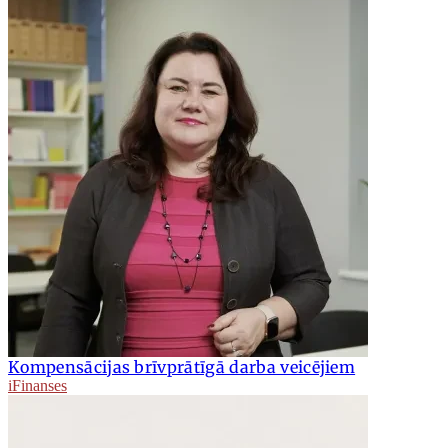
Kompensācijas brīvprātīgā darba veicējiem
iFinanses