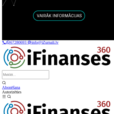
67280693
info@iZurnali.lv
Abonēšana
Autorizēties