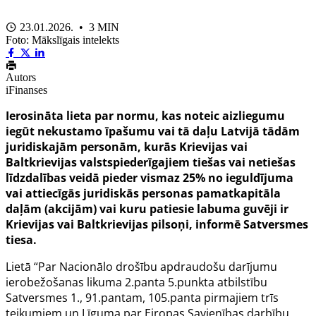
23.01.2026. • 3 MIN
Foto: Mākslīgais intelekts
Autors
iFinanses
Ierosināta lieta par normu, kas noteic aizliegumu
iegūt nekustamo īpašumu vai tā daļu Latvijā tādām
juridiskajām personām, kurās Krievijas vai
Baltkrievijas valstspiederīgajiem tiešas vai netiešas
līdzdalības veidā pieder vismaz 25% no ieguldījuma
vai attiecīgās juridiskās personas pamatkapitāla
daļām (akcijām) vai kuru patiesie labuma guvēji ir
Krievijas vai Baltkrievijas pilsoņi, informē Satversmes
tiesa.
Lietā “Par Nacionālo drošību apdraudošu darījumu
ierobežošanas likuma 2.panta 5.punkta atbilstību
Satversmes 1., 91.pantam, 105.panta pirmajiem trīs
teikumiem un Līguma par Eiropas Savienības darbību