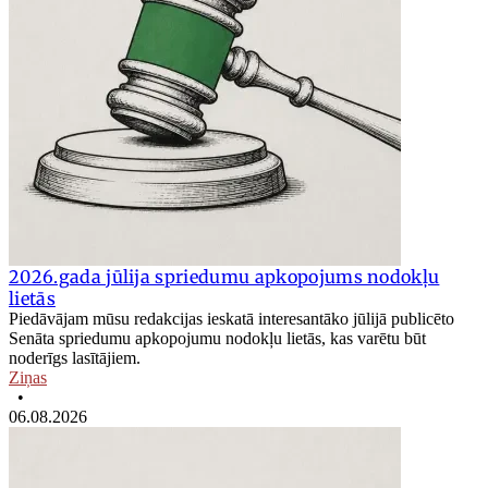
2026.gada jūlija spriedumu apkopojums nodokļu
lietās
Piedāvājam mūsu redakcijas ieskatā interesantāko jūlijā publicēto
Senāta spriedumu apkopojumu nodokļu lietās, kas varētu būt
noderīgs lasītājiem.
Ziņas
•
06.08.2026