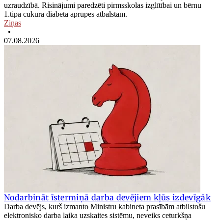
uzraudzībā. Risinājumi paredzēti pirmsskolas izglītībai un bērnu
1.tipa cukura diabēta aprūpes atbalstam.
Ziņas
•
07.08.2026
Nodarbināt īstermiņā darba devējiem kļūs izdevīgāk
Darba devējs, kurš izmanto Ministru kabineta prasībām atbilstošu
elektronisko darba laika uzskaites sistēmu, neveiks ceturkšņa