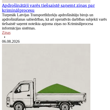
Apdrošinātāji varēs tiešsaistē saņemt ziņas par
kriminālprocesu
Turpmāk Latvijas Transportlīdzekļu apdrošinātāju birojs un
apdrošināšanas sabiedrības, kā arī operatīvās darbības subjekti varēs
tiešsaistē saņemt noteikta apjoma ziņas no Kriminālprocesa
informācijas sistēmas.
Ziņas
•
06.08.2026