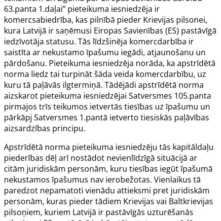
63.panta 1.daļai” pieteikuma iesniedzēja ir
komercsabiedrība, kas pilnībā pieder Krievijas pilsonei,
kura Latvijā ir saņēmusi Eiropas Savienības (ES) pastāvīgā
iedzīvotāja statusu. Tās līdzšinēja komercdarbība ir
saistīta ar nekustamo īpašumu iegādi, atjaunošanu un
pārdošanu. Pieteikuma iesniedzēja norāda, ka apstrīdētā
norma liedz tai turpināt šāda veida komercdarbību, uz
kuru tā paļāvās ilgtermiņā. Tādējādi apstrīdētā norma
aizskarot pieteikuma iesniedzējai Satversmes
105.panta
pirmajos trīs teikumos ietvertās tiesības uz īpašumu un
pārkāpj Satversmes
1.pantā
ietverto tiesiskās paļāvības
aizsardzības principu.
Apstrīdētā norma pieteikuma iesniedzēju tās kapitāldaļu
piederības dēļ arī nostādot nevienlīdzīgā situācijā ar
citām juridiskām personām, kuru tiesības iegūt īpašumā
nekustamos īpašumus nav ierobežotas. Vienlaikus tā
paredzot nepamatoti vienādu attieksmi pret juridiskām
personām, kuras pieder tādiem Krievijas vai Baltkrievijas
pilsoņiem, kuriem Latvijā ir pastāvīgās uzturēšanās