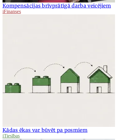
Kompensācijas brīvprātīgā darba veicējiem
iFinanses
Kādas ēkas var būvēt pa posmiem
iTiesības