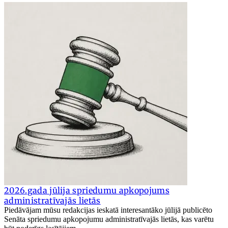
2026.gada jūlija spriedumu apkopojums
administratīvajās lietās
Piedāvājam mūsu redakcijas ieskatā interesantāko jūlijā publicēto
Senāta spriedumu apkopojumu administratīvajās lietās, kas varētu