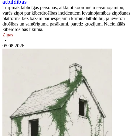
atbildības
Turpmāk labticīgas personas, atklājot koordinētu ievainojamību,
varēs ziņot par kiberdrošības incidentiem Ievainojamības ziņošanas
platformā bez bažām par iespējamu kriminālatbildību, ja ievēroti
drošības un samērīguma pasākumi, paredz grozījumi Nacionālās
kiberdrošības likumā.
Ziņas
•
05.08.2026