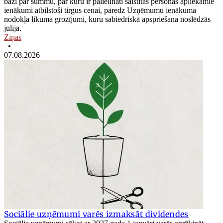
bāzi par summu, par kuru ir palielināti saistītās personas apliekamie
ienākumi atbilstoši tirgus cenai, paredz Uzņēmumu ienākuma
nodokļa likuma grozījumi, kuru sabiedriskā apspriešana noslēdzās
jūlijā.
Ziņas
•
07.08.2026
Sociālie uzņēmumi varēs izmaksāt dividendes