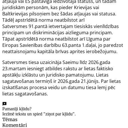
atļauja vai ES pastāvīgā iedzīvotāja statuss, un tādām
juridiskām personām, kas pieder Krievijas vai
Baltkrievijas pilsoņiem bez šādas atļaujas vai statusa.
Tādēļ apstrīdētā norma neatbilstot arī
Satversmes
91.pantā
ietvertajam tiesiskās vienlīdzības
principam un diskriminācijas aizlieguma principam.
Tāpat apstrīdētā norma neatbilstot arī
Līguma par
Eiropas Savienības darbību
63.panta 1.daļai, jo paredzot
neattaisnojamu kapitāla brīvas aprites ierobežojumu.
Satversmes tiesa uzaicināja Saeimu līdz 2026.gada
23.martam iesniegt atbildes rakstu ar lietas faktisko
apstākļu izklāstu un juridisko pamatojumu. Lietas
sagatavošanas termiņš ir 2026.gada 21.jūnijs. Par lietas
izskatīšanas procesa veidu un datumu tiesa lemj pēc
lietas sagatavošanas.
Pamanīji kļūdu?
Iezīmē tekstu un spied "ziņot par kļūdu".
Tēmas
Komentāri