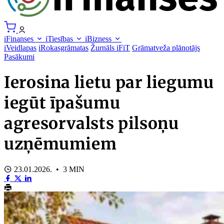
iFinanses
iTiesības
iBizness
iVeidlapas
iRokasgrāmatas
Žurnāls iFiT
Grāmatveža plānotājs
Pasākumi
Ierosina lietu par liegumu
iegūt īpašumu
agresorvalsts pilsoņu
uzņēmumiem
23.01.2026. • 3 MIN