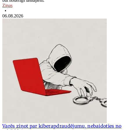
būt noderīgs lasītājiem.
Ziņas
•
06.08.2026
Varēs ziņot par kiberapdraudējumu, nebaidoties no