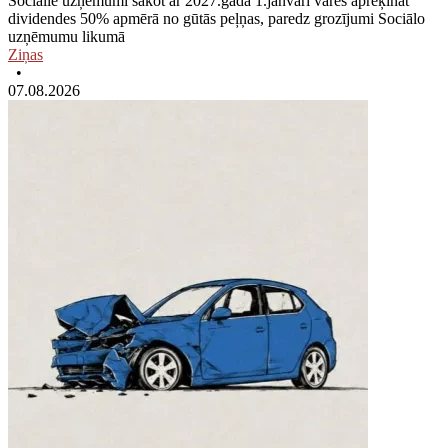
Sociālie uzņēmumi sākot ar 2027.gada 1.janvāri varēs aprēķināt
dividendes 50% apmērā no gūtās peļņas, paredz grozījumi Sociālo
uzņēmumu likumā
Ziņas
•
07.08.2026