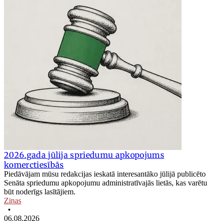
2026.gada jūlija spriedumu apkopojums
komerctiesībās
Piedāvājam mūsu redakcijas ieskatā interesantāko jūlijā publicēto
Senāta spriedumu apkopojumu administratīvajās lietās, kas varētu
būt noderīgs lasītājiem.
Ziņas
•
06.08.2026