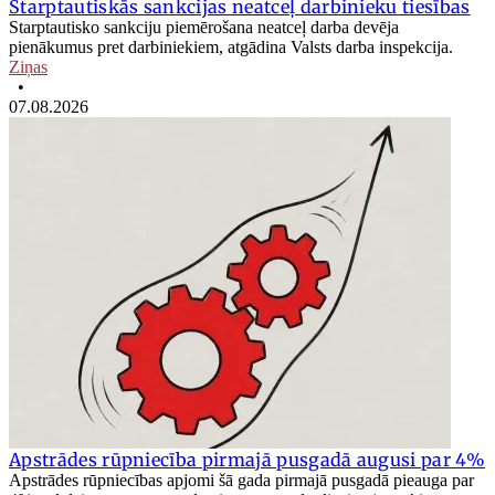
Starptautiskās sankcijas neatceļ darbinieku tiesības
Starptautisko sankciju piemērošana neatceļ darba devēja
pienākumus pret darbiniekiem, atgādina Valsts darba inspekcija.
Ziņas
•
07.08.2026
Apstrādes rūpniecība pirmajā pusgadā augusi par 4%
Apstrādes rūpniecības apjomi šā gada pirmajā pusgadā pieauga par