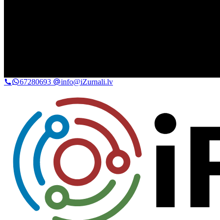
67280693
info@iZurnali.lv