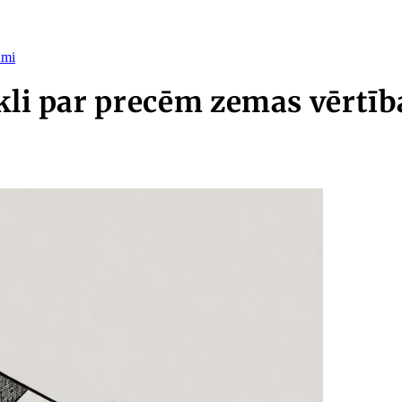
umi
okli par precēm zemas vērtī