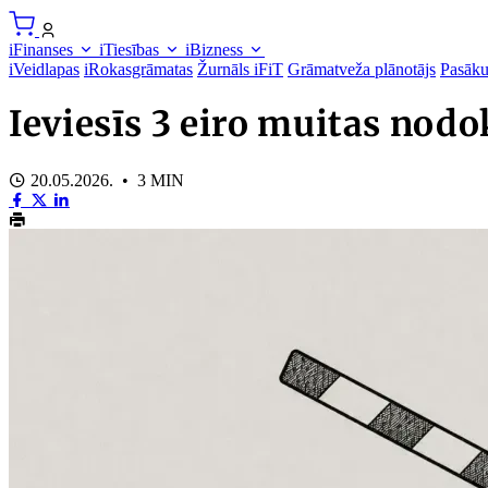
iFinanses
iTiesības
iBizness
iVeidlapas
iRokasgrāmatas
Žurnāls iFiT
Grāmatveža plānotājs
Pasāk
Ieviesīs 3 eiro muitas nod
20.05.2026. • 3 MIN