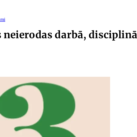
umi
s neierodas darbā, discipli