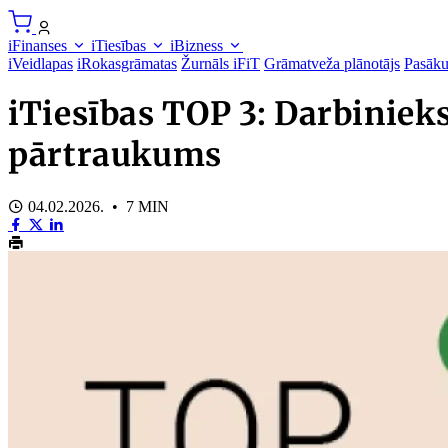
iFinanses
iTiesības
iBizness
iVeidlapas
iRokasgrāmatas
Žurnāls iFiT
Grāmatveža plānotājs
Pasāk
iTiesības TOP 3: Darbiniek
pārtraukums
04.02.2026. • 7 MIN