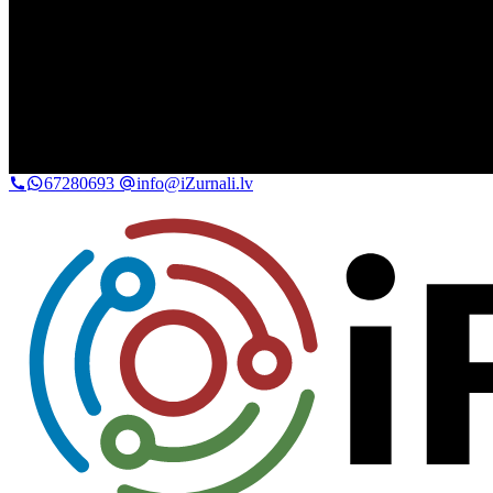
67280693
info@iZurnali.lv