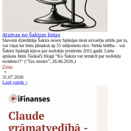
Atziņas no Šakiras lietas
Slavenā dziedātāja Šakira nesen Spānijas tiesā uzvarēja strīdu par to,
vai viņai tur būtu jāmaksā ap 55 miljoniem eiro. Strīda būtība – vai
Šakira Spānijā kļuva par nodokļu rezidentu 2011.gadā. Lietu
apskata Jānis Taukačs blogā “Ko Šakira var iemācīt par nodokļu
rezidenci?” (“Tax stories”, 26.06.2026.)
Ziņas
•
31.07.2026
Lasīt vairāk >