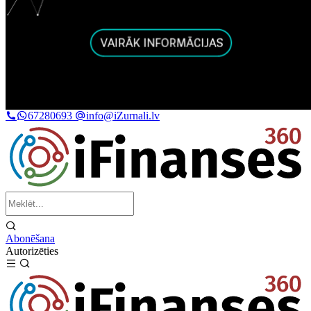
67280693
info@iZurnali.lv
Abonēšana
Autorizēties