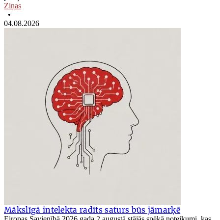
Ziņas
•
04.08.2026
Mākslīgā intelekta radīts saturs būs jāmarķē
Eiropas Savienībā 2026.gada 2.augustā stājās spēkā noteikumi, kas