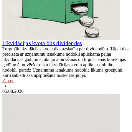
Likvidācijas kvota būs dividendes
Turpmāk likvidācijas kvota tiks uzskatīta par dividendēm. Tāpat tiks
precizēta ar uzņēmumu ienākuma nodokli apliekamā peļņa
likvidācijas gadījumā, akciju atpirkšanas un tirgus cenas korekcijas
gadījumā, novēršot risku likvidācijas kvotu aplikt ar dubulto
nodokli, paredz Uzņēmumu ienākuma nodokļa likuma grozījumi,
kuru sabiedriskā apspriešana noslēdzās jūlijā.
Ziņas
•
05.08.2026