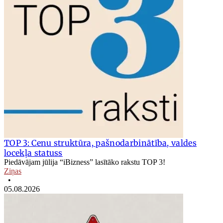
TOP 3: Cenu struktūra, pašnodarbinātība, valdes
locekļa statuss
Piedāvājam jūlija “iBizness” lasītāko rakstu TOP 3!
Ziņas
•
05.08.2026