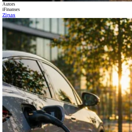
Autors
iFinanses
Ziņas