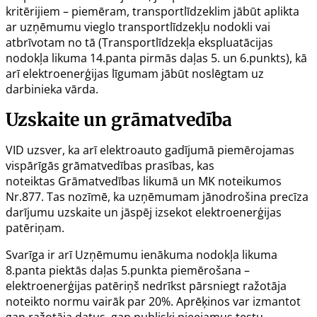
kritērijiem – piemēram, transportlīdzeklim jābūt aplikta
ar uzņēmumu vieglo transportlīdzekļu nodokli vai
atbrīvotam no tā (Transportlīdzekļa ekspluatācijas
nodokļa likuma
14.panta
pirmās daļas 5. un 6.punkts), kā
arī elektroenerģijas līgumam jābūt noslēgtam uz
darbinieka vārda.
Uzskaite un grāmatvedība
VID uzsver, ka arī elektroauto gadījumā piemērojamas
vispārīgās grāmatvedības prasības, kas
noteiktas
Grāmatvedības likumā
un MK noteikumos
Nr.877
. Tas nozīmē, ka uzņēmumam jānodrošina precīza
darījumu uzskaite un jāspēj izsekot elektroenerģijas
patēriņam.
Svarīga ir arī Uzņēmumu ienākuma nodokļa likuma
8.panta piektās daļas 5.punkta piemērošana –
elektroenerģijas patēriņš nedrīkst pārsniegt ražotāja
noteikto normu vairāk par 20%. Aprēķinos var izmantot