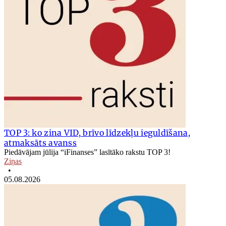
TOP 3: ko zina VID, brīvo līdzekļu ieguldīšana,
atmaksāts avanss
Piedāvājam jūlija “iFinanses” lasītāko rakstu TOP 3!
Ziņas
•
05.08.2026