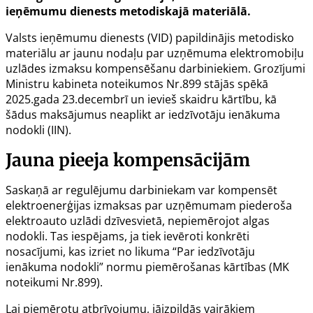
ieņēmumu dienests metodiskajā materiālā.
Valsts ieņēmumu dienests (VID) papildinājis metodisko
materiālu ar jaunu nodaļu par uzņēmuma elektromobiļu
uzlādes izmaksu kompensēšanu darbiniekiem. Grozījumi
Ministru kabineta noteikumos
Nr.899
stājās spēkā
2025.gada 23.decembrī un ievieš skaidru kārtību, kā
šādus maksājumus neaplikt ar iedzīvotāju ienākuma
nodokli (IIN).
Jauna pieeja kompensācijām
Saskaņā ar regulējumu darbiniekam var kompensēt
elektroenerģijas izmaksas par uzņēmumam piederoša
elektroauto uzlādi dzīvesvietā, nepiemērojot algas
nodokli. Tas iespējams, ja tiek ievēroti konkrēti
nosacījumi, kas izriet no likuma “Par iedzīvotāju
ienākuma nodokli” normu piemērošanas kārtības (MK
noteikumi Nr.899).
Lai piemērotu atbrīvojumu, jāizpildās vairākiem