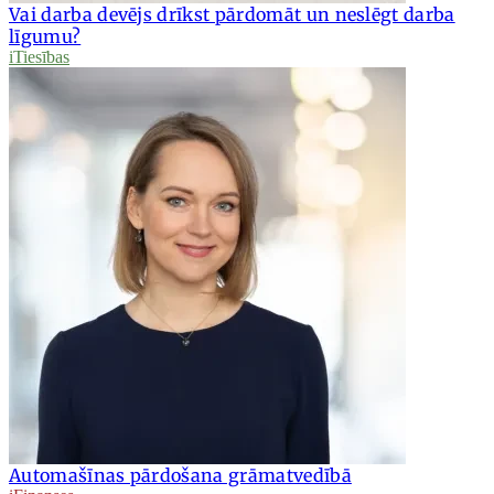
Vai darba devējs drīkst pārdomāt un neslēgt darba
līgumu?
iTiesības
Automašīnas pārdošana grāmatvedībā