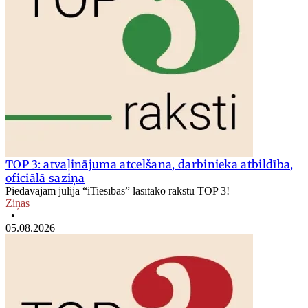
TOP 3: atvaļinājuma atcelšana, darbinieka atbildība,
oficiālā saziņa
Piedāvājam jūlija “iTiesības” lasītāko rakstu TOP 3!
Ziņas
•
05.08.2026