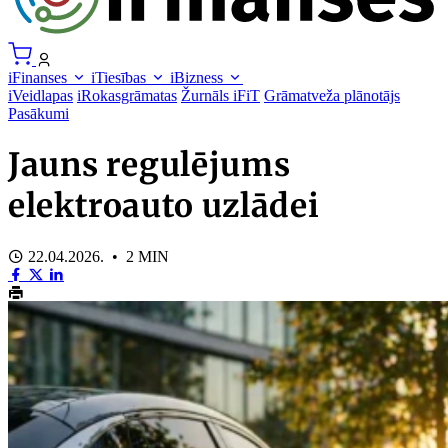
iFinanses
iTiesības
iBizness
iVeidlapas
iRokasgrāmatas
Žurnāls iFiT
Grāmatveža plānotājs
Pasākumi
Jauns regulējums
elektroauto uzlādei
22.04.2026. • 2 MIN