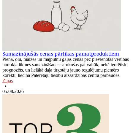
Samazinājušās cenas pārtikas pamatproduktiem
Piena, olu, maizes un mājputnu gaļas cenas pēc pievienotās vērtības
nodokļa likmes samazināšanas sarukušas pat vairāk, nekā teorētiski
prognozēts, un lielākā daļa tirgotāju jauno regulējumu piemēro
korekti, liecina Patērētāju tiesību aizsardzības centra pārbaudes.
Ziņas
•
05.08.2026