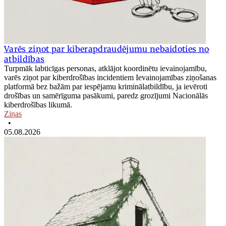
Varēs ziņot par kiberapdraudējumu nebaidoties no
atbildības
Turpmāk labticīgas personas, atklājot koordinētu ievainojamību,
varēs ziņot par kiberdrošības incidentiem Ievainojamības ziņošanas
platformā bez bažām par iespējamu kriminālatbildību, ja ievēroti
drošības un samērīguma pasākumi, paredz grozījumi Nacionālās
kiberdrošības likumā.
Ziņas
•
05.08.2026