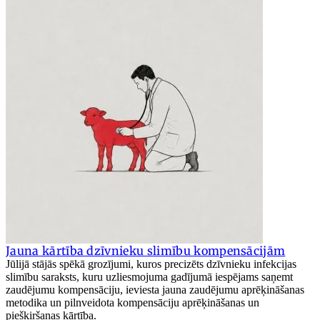
Jauna kārtība dzīvnieku slimību kompensācijām
Jūlijā stājās spēkā grozījumi, kuros precizēts dzīvnieku infekcijas
slimību saraksts, kuru uzliesmojuma gadījumā iespējams saņemt
zaudējumu kompensāciju, ieviesta jauna zaudējumu aprēķināšanas
metodika un pilnveidota kompensāciju aprēķināšanas un
piešķiršanas kārtība.