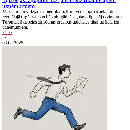
Ilgtspējas ziņojums būs jāiesniedz tikai lielajiem
uzņēmumiem
Mazajām un vidējām sabiedrībām, kuru vērtspapīri ir iekļauti
regulētajā tirgū, vairs nebūs obligāti jāsagatavo ilgtspējas ziņojums.
Turpmāk ilgtspējas ziņošanas prasības attieksies tikai uz lielajiem
uzņēmumiem.
Ziņas
•
03.08.2026