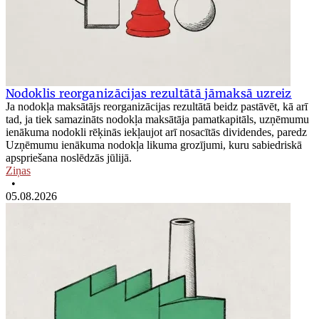
Nodoklis reorganizācijas rezultātā jāmaksā uzreiz
Ja nodokļa maksātājs reorganizācijas rezultātā beidz pastāvēt, kā arī
tad, ja tiek samazināts nodokļa maksātāja pamatkapitāls, uzņēmumu
ienākuma nodokli rēķinās iekļaujot arī nosacītās dividendes, paredz
Uzņēmumu ienākuma nodokļa likuma grozījumi, kuru sabiedriskā
apspriešana noslēdzās jūlijā.
Ziņas
•
05.08.2026