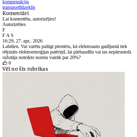
kompensācija
transportlīdzeklis
Komentāri
Lai komentētu, autorizējies!
Autorizēties
F
F A S
16:29, 27. apr.. 2026
Labdien. Vai varētu palūgt piemēru, kā elektroauto gadījumā tiek
rēķināts elektroenerģijas patēriņš, lai pārbaudītu vai tas nepārsniedz
ražotāja noteikto normu vairāk par 20%?
0
Vēl no šīs rubrikas