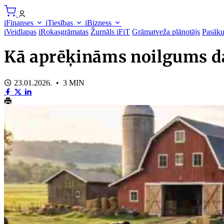
iFinanses
iTiesības
iBizness
iVeidlapas
iRokasgrāmatas
Žurnāls iFiT
Grāmatveža plānotājs
Pasāk
Kā aprēķināms noilgums da
23.01.2026. • 3 MIN