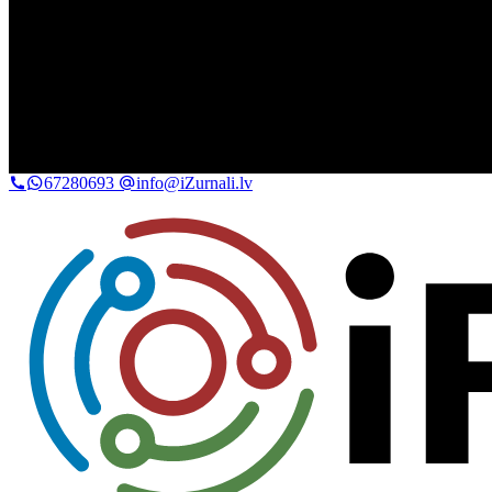
67280693
info@iZurnali.lv