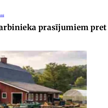
umi
rbinieka prasījumiem pret