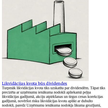
Likvidācijas kvota būs dividendes
Turpmāk likvidācijas kvota tiks uzskatīta par dividendēm. Tāpat tiks
precizēta ar uzņēmumu ienākuma nodokli apliekamā peļņa
likvidācijas gadījumā, akciju atpirkšanas un tirgus cenas korekcijas
gadījumā, novēršot risku likvidācijas kvotu aplikt ar dubulto
nodokli, paredz Uzņēmumu ienākuma nodokļa likuma grozījumi,