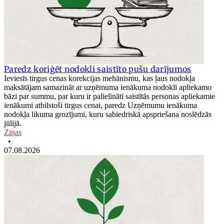
Paredz koriģēt nodokli saistīto pušu darījumos
Ieviesīs tirgus cenas korekcijas mehānismu, kas ļaus nodokļa
maksātājam samazināt ar uzņēmuma ienākuma nodokli apliekamo
bāzi par summu, par kuru ir palielināti saistītās personas apliekamie
ienākumi atbilstoši tirgus cenai, paredz Uzņēmumu ienākuma
nodokļa likuma grozījumi, kuru sabiedriskā apspriešana noslēdzās
jūlijā.
Ziņas
•
07.08.2026