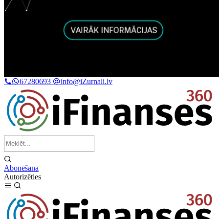
67280693
info@iZurnali.lv
Abonēšana
Autorizēties