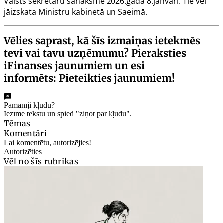
Valsts sekretāru sanāksmē 2026.gada 8.janvārī. Tie vēl
jāizskata Ministru kabinetā un Saeimā.
Vēlies saprast, kā šīs izmaiņas ietekmēs
tevi vai tavu uzņēmumu? Pieraksties
iFinanses jaunumiem un esi
informēts:
Pieteikties jaunumiem!
Pamanīji kļūdu?
Iezīmē tekstu un spied "ziņot par kļūdu".
Tēmas
Komentāri
Lai komentētu, autorizējies!
Autorizēties
Vēl no šīs rubrikas