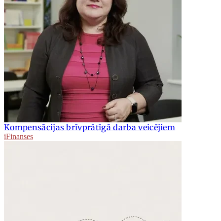
Kompensācijas brīvprātīgā darba veicējiem
iFinanses