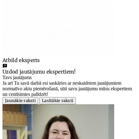
Atbild eksperts
Uzdod jautājumu ekspertiem!
Tavs jautājums
Ja arī Tu savā darbā esi saskāries ar neskaidriem jautājumiem
normatīvo aktu piemērošanā, sūti savu jautājumu mūsu ekspertiem
un centīsimies palīdzēt!
Jaunākie raksti
Lasītākie raksti