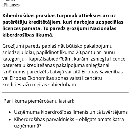
iFinanses
Kiberdrošības prasības turpmāk attieksies arī uz
patērētāju kreditētājiem, kuri darbojas uz speciālas
licences pamata. To paredz grozījumi Nacionālās
kiberdrošības likumā.
Grozījumi paredz paplašināt būtisko pakalpojumu
sniedzēju loku, papildinot likuma
20.pantu
ar jaunu
kategoriju – kapitālsabiedrībām, kurām izsniegta licence
patērētāju kreditēšanas pakalpojuma sniegšanai.
Izņēmums paredzēts Latvijā vai citā Eiropas Savienības
vai Eiropas Ekonomikas zonas valstī licencētu
kredītiestāžu meitas sabiedrībām.
Par likuma piemērošanu lasi arī:
Uzņēmuma kiberdrošības līmenis un tā izvērtējums
Kiberdrošības pārvaldnieks – obligāts amats katrā
uzņēmumā?