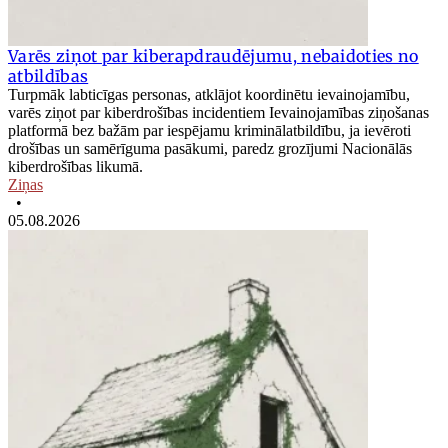
Varēs ziņot par kiberapdraudējumu, nebaidoties no
atbildības
Turpmāk labticīgas personas, atklājot koordinētu ievainojamību,
varēs ziņot par kiberdrošības incidentiem Ievainojamības ziņošanas
platformā bez bažām par iespējamu kriminālatbildību, ja ievēroti
drošības un samērīguma pasākumi, paredz grozījumi Nacionālās
kiberdrošības likumā.
Ziņas
•
05.08.2026