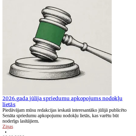
2026.gada jūlija spriedumu apkopojums nodokļu
lietās
Piedāvājam mūsu redakcijas ieskatā interesantāko jūlijā publicēto
Senāta spriedumu apkopojumu nodokļu lietās, kas varētu būt
noderīgs lasītājiem.
Ziņas
•