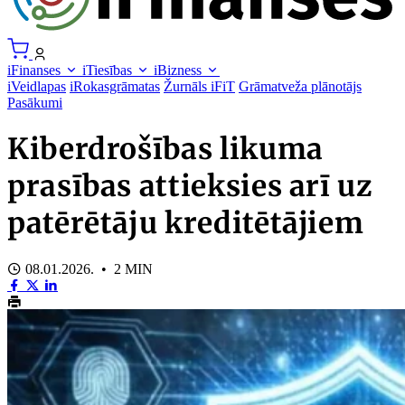
iFinanses
iTiesības
iBizness
iVeidlapas
iRokasgrāmatas
Žurnāls iFiT
Grāmatveža plānotājs
Pasākumi
Kiberdrošības likuma
prasības attieksies arī uz
patērētāju kreditētājiem
08.01.2026. • 2 MIN