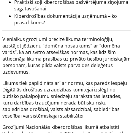
Praktiski soļi kiberdrošības pašvērtējuma ziņojuma
sagatavošanai
Kiberdrošības dokumentācija uzņēmumā – ko
prasa likums?
Vienlaikus grozījumi precizē likuma terminoloģiju,
aizstājot jēdzienu “domēna nosaukums” ar “domēna
vārds”, kā arī svītro atsevišķas normas, kas līdz šim
attiecināja likuma prasības uz privāto tiesību juridiskajām
personām, kuras pilda valsts pārvaldes deleģētus
uzdevumus.
Likums tiek papildināts arī ar normu, kas paredz iespēju
Digitālās drošības uzraudzības komitejai izslēgt no
būtisko pakalpojumu sniedzēju saraksta tās iestādes,
kuru darbības traucējumi nerada būtisku risku
sabiedrības drošībai, valsts aizsardzībai, sabiedrības
veselībai vai sistēmiskajai stabilitātei.
Grozījumi Nacionālās kiberdrošības likumā atbalstīti