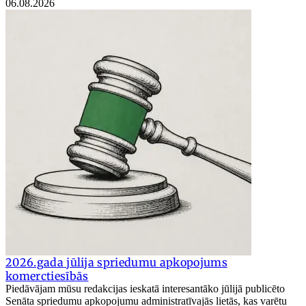
06.08.2026
2026.gada jūlija spriedumu apkopojums
komerctiesībās
Piedāvājam mūsu redakcijas ieskatā interesantāko jūlijā publicēto
Senāta spriedumu apkopojumu administratīvajās lietās, kas varētu