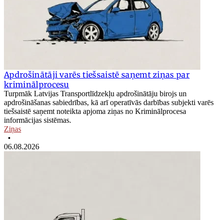
Apdrošinātāji varēs tiešsaistē saņemt ziņas par
kriminālprocesu
Turpmāk Latvijas Transportlīdzekļu apdrošinātāju birojs un
apdrošināšanas sabiedrības, kā arī operatīvās darbības subjekti varēs
tiešsaistē saņemt noteikta apjoma ziņas no Kriminālprocesa
informācijas sistēmas.
Ziņas
•
06.08.2026