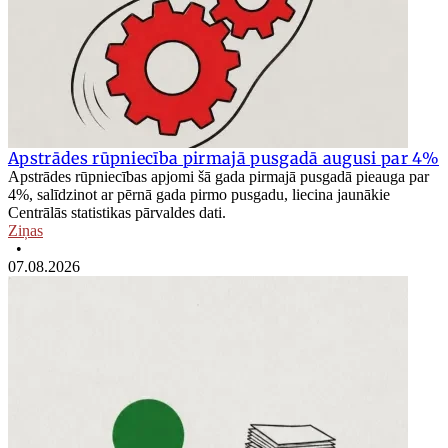
Apstrādes rūpniecība pirmajā pusgadā augusi par 4%
Apstrādes rūpniecības apjomi šā gada pirmajā pusgadā pieauga par
4%, salīdzinot ar pērnā gada pirmo pusgadu, liecina jaunākie
Centrālās statistikas pārvaldes dati.
Ziņas
•
07.08.2026