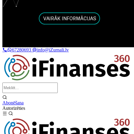
67280693
info@iZurnali.lv
Abonēšana
Autorizēties