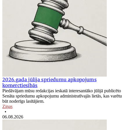
2026.gada jūlija spriedumu apkopojums
komerctiesībās
Piedāvājam mūsu redakcijas ieskatā interesantāko jūlijā publicēto
Senāta spriedumu apkopojumu administratīvajās lietās, kas varētu
būt noderīgs lasītājiem.
Ziņas
•
06.08.2026