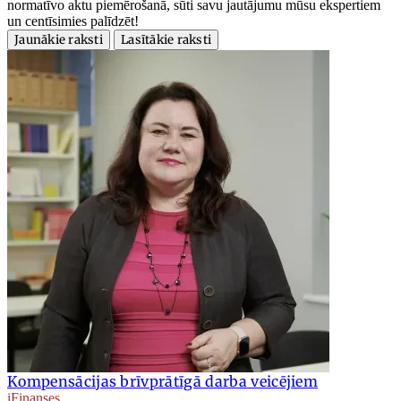
normatīvo aktu piemērošanā, sūti savu jautājumu mūsu ekspertiem
un centīsimies palīdzēt!
Jaunākie raksti
Lasītākie raksti
Kompensācijas brīvprātīgā darba veicējiem
iFinanses