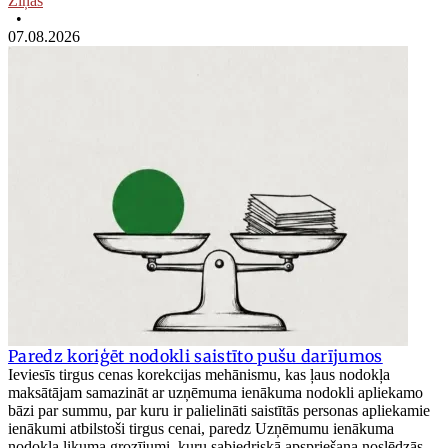
Ziņas
•
07.08.2026
Paredz koriģēt nodokli saistīto pušu darījumos
Ieviesīs tirgus cenas korekcijas mehānismu, kas ļaus nodokļa
maksātājam samazināt ar uzņēmuma ienākuma nodokli apliekamo
bāzi par summu, par kuru ir palielināti saistītās personas apliekamie
ienākumi atbilstoši tirgus cenai, paredz Uzņēmumu ienākuma
nodokļa likuma grozījumi, kuru sabiedriskā apspriešana noslēdzās