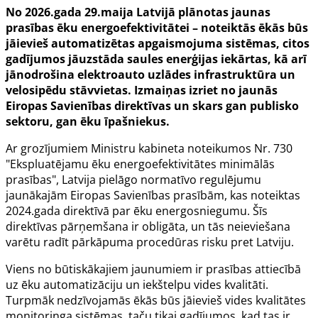
No 2026.gada 29.maija Latvijā plānotas jaunas
prasības ēku energoefektivitātei – noteiktās ēkās būs
jāievieš automatizētas apgaismojuma sistēmas, citos
gadījumos jāuzstāda saules enerģijas iekārtas, kā arī
jānodrošina elektroauto uzlādes infrastruktūra un
velosipēdu stāvvietas. Izmaiņas izriet no jaunās
Eiropas Savienības direktīvas un skars gan publisko
sektoru, gan ēku īpašniekus.
Ar grozījumiem
Ministru kabineta noteikumos Nr. 730
"Ekspluatējamu ēku energoefektivitātes minimālās
prasības", Latvija pielāgo normatīvo regulējumu
jaunākajām Eiropas Savienības prasībām, kas noteiktas
2024.gada direktīvā par ēku energosniegumu. Šīs
direktīvas pārņemšana ir obligāta, un tās neieviešana
varētu radīt pārkāpuma procedūras risku pret Latviju.
Viens no būtiskākajiem jaunumiem ir prasības attiecībā
uz ēku automatizāciju un iekštelpu vides kvalitāti.
Turpmāk nedzīvojamās ēkās būs jāievieš vides kvalitātes
monitoringa sistēmas, taču tikai gadījumos, kad tas ir