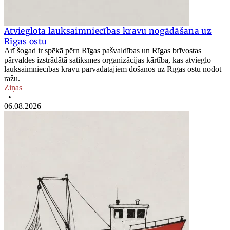
Atvieglota lauksaimniecības kravu nogādāšana uz
Rīgas ostu
Arī šogad ir spēkā pērn Rīgas pašvaldības un Rīgas brīvostas
pārvaldes izstrādātā satiksmes organizācijas kārtība, kas atvieglo
lauksaimniecības kravu pārvadātājiem došanos uz Rīgas ostu nodot
ražu.
Ziņas
•
06.08.2026