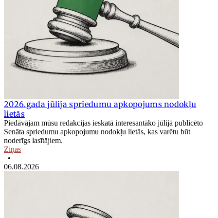
2026.gada jūlija spriedumu apkopojums nodokļu
lietās
Piedāvājam mūsu redakcijas ieskatā interesantāko jūlijā publicēto
Senāta spriedumu apkopojumu nodokļu lietās, kas varētu būt
noderīgs lasītājiem.
Ziņas
•
06.08.2026