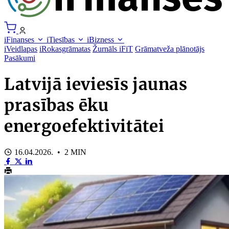
iFinanses
iTiesības
iBizness
iVeidlapas
iRokasgrāmatas
Žurnāls iFiT
Grāmatveža plānotājs
Pasākumi
Latvijā ieviesīs jaunas
prasības ēku
energoefektivitātei
16.04.2026. • 2 MIN