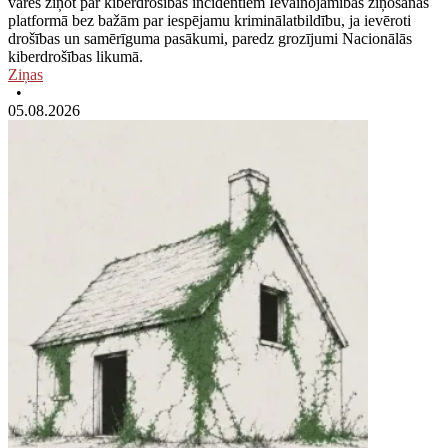
varēs ziņot par kiberdrošības incidentiem Ievainojamības ziņošanas
platformā bez bažām par iespējamu kriminālatbildību, ja ievēroti
drošības un samērīguma pasākumi, paredz grozījumi Nacionālās
kiberdrošības likumā.
Ziņas
•
05.08.2026