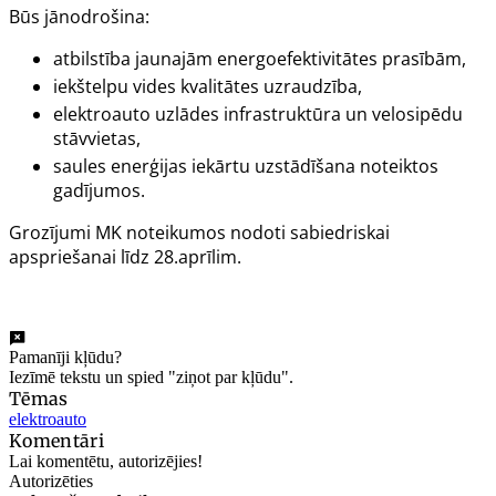
Būs jānodrošina:
atbilstība jaunajām energoefektivitātes prasībām,
iekštelpu vides kvalitātes uzraudzība,
elektroauto uzlādes infrastruktūra un velosipēdu
stāvvietas,
saules enerģijas iekārtu uzstādīšana noteiktos
gadījumos.
Grozījumi MK noteikumos nodoti sabiedriskai
apspriešanai līdz 28.aprīlim.
Pamanīji kļūdu?
Iezīmē tekstu un spied "ziņot par kļūdu".
Tēmas
elektroauto
Komentāri
Lai komentētu, autorizējies!
Autorizēties