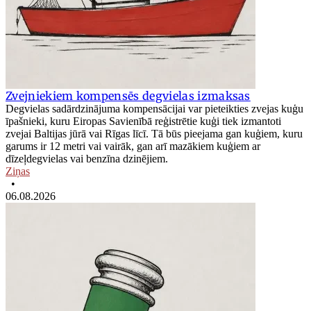
Zvejniekiem kompensēs degvielas izmaksas
Degvielas sadārdzinājuma kompensācijai var pieteikties zvejas kuģu
īpašnieki, kuru Eiropas Savienībā reģistrētie kuģi tiek izmantoti
zvejai Baltijas jūrā vai Rīgas līcī. Tā būs pieejama gan kuģiem, kuru
garums ir 12 metri vai vairāk, gan arī mazākiem kuģiem ar
dīzeļdegvielas vai benzīna dzinējiem.
Ziņas
•
06.08.2026