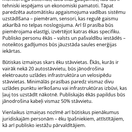
tehniski iespējams un ekonomiski pamatoti. Tāpat
paredzēta automātisku apgaismojuma vadības sistēmu
uzstādīšana – piemēram, sensori, kas regulē gaismu
atkarībā no telpas noslogojuma. Arī šī prasība būs
piemērojama elastīgi, izvērtējot katras ēkas specifiku.
Publisko personu ēkās – valsts un pašvaldību iestādēs –
noteiktos gadījumos būs jāuzstāda saules enerģijas
iekārtas.
Būtiskas izmaiņas skars ēku stāvvietas. Ēkās, kurās ir
vairāk nekā 20 autostāvvietu, būs jānodrošina
elektroauto uzlādes infrastruktūra un velosipēdu
stāvvietas. Minimālās prasības paredz vismaz divu
uzlādes punktu ierīkošanu vai infrastruktūras izbūvi, kas
ļauj tos uzstādīt nākotnē. Publiskajās ēkās papildus būs
jānodrošina kabeļi vismaz 50% stāvvietu.
Vienlaikus izmaiņas nozīmē arī būtiskus pienākumus
juridiskajām personām – ēku īpašniekiem, attīstītājiem,
kā arī publisko iestāžu pārvaldītājiem.