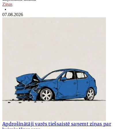
Ziņas
•
07.08.2026
Apdrošinātāji varēs tiešsaistē saņemt ziņas par