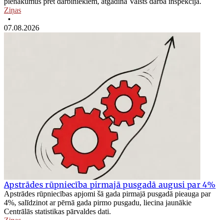
pienākumus pret darbiniekiem, atgādina Valsts darba inspekcija.
Ziņas
•
07.08.2026
Apstrādes rūpniecība pirmajā pusgadā augusi par 4%
Apstrādes rūpniecības apjomi šā gada pirmajā pusgadā pieauga par
4%, salīdzinot ar pērnā gada pirmo pusgadu, liecina jaunākie
Centrālās statistikas pārvaldes dati.