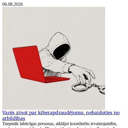
06.08.2026
Varēs ziņot par kiberapdraudējumu, nebaidoties no
atbildības
Turpmāk labticīgas personas, atklājot koordinētu ievainojamību,