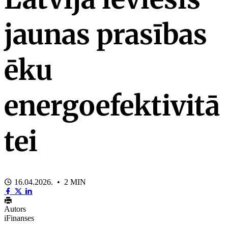
jaunas prasības
ēku
energoefektivitā
tei
16.04.2026. • 2 MIN
Autors
iFinanses