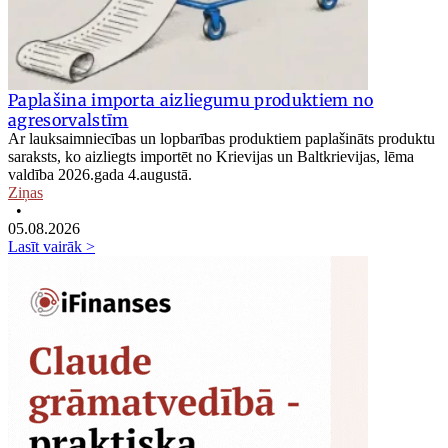
Paplašina importa aizliegumu produktiem no
agresorvalstīm
Ar lauksaimniecības un lopbarības produktiem paplašināts produktu
saraksts, ko aizliegts importēt no Krievijas un Baltkrievijas, lēma
valdība 2026.gada 4.augustā.
Ziņas
•
05.08.2026
Lasīt vairāk >