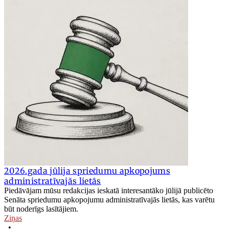
2026.gada jūlija spriedumu apkopojums
administratīvajās lietās
Piedāvājam mūsu redakcijas ieskatā interesantāko jūlijā publicēto
Senāta spriedumu apkopojumu administratīvajās lietās, kas varētu
būt noderīgs lasītājiem.
Ziņas
•