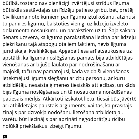
būtībā, tostarp nav pienācīgi izvērtējusi strīdus līguma
būtiskās sastāvdaļas un līdzēju patieso gribu, bet, pretēji
Civillikuma noteikumiem par līgumu iztulkošanu, atzinusi
to par īres līgumu, balstoties vienīgi uz līdzēju izvēlēto
dokumenta nosaukumu un parakstiem uz tā. Šajā sakarā
Senāts uzsvēra, ka līguma parakstīšana liecina par līdzēju
piekrišanu tajā atspoguļotajiem faktiem, nevis līguma
juridiskajai kvalifikācijai. Apgabaltiesa arī atsaukusies uz
apstākli, ka līguma noslēgšanas pamats bija atbildētājas
vienošanās ar bijušo laulāto par nodrošināšanu ar
mājokli, taču nav pamatojusi, kādā veidā šī vienošanās
ietekmējusi līguma slēgšanu ar citu personu, ar kuru
atbildētāju nesaista ģimenes tiesiskās attiecības, un kāds
bijis līguma noslēgšanas un tā nosaukuma norādīšanas
patiesais mērķis. Atkārtoti izskatot lietu, tiesai būs jāvērtē
arī atbildētājas paustais arguments, vai tas, ka prasītājs
zinājis par dzīvokļa nodošanu lietošanā atbildētājai,
varētu būt liecinājis par apzināti negodprātīgu rīcību
nolūkā priekšlaikus izbeigt līgumu.