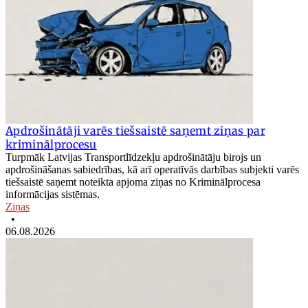
Apdrošinātāji varēs tiešsaistē saņemt ziņas par
kriminālprocesu
Turpmāk Latvijas Transportlīdzekļu apdrošinātāju birojs un
apdrošināšanas sabiedrības, kā arī operatīvās darbības subjekti varēs
tiešsaistē saņemt noteikta apjoma ziņas no Kriminālprocesa
informācijas sistēmas.
Ziņas
•
06.08.2026