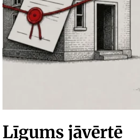
Līgums jāvērtē