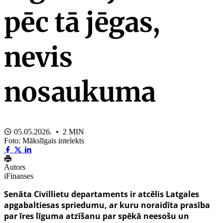
pēc tā jēgas,
nevis
nosaukuma
05.05.2026. • 2 MIN
Foto: Mākslīgais intelekts
Autors
iFinanses
Senāta Civillietu departaments ir atcēlis Latgales
apgabaltiesas spriedumu, ar kuru noraidīta prasība
par īres līguma atzīšanu par spēkā neesošu un