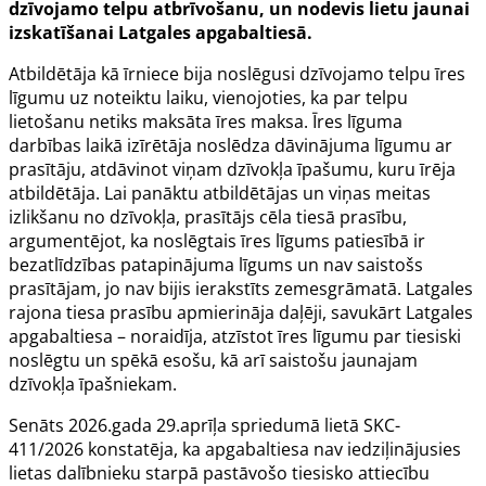
dzīvojamo telpu atbrīvošanu, un nodevis lietu jaunai
izskatīšanai Latgales apgabaltiesā.
Atbildētāja kā īrniece bija noslēgusi dzīvojamo telpu īres
līgumu uz noteiktu laiku, vienojoties, ka par telpu
lietošanu netiks maksāta īres maksa. Īres līguma
darbības laikā izīrētāja noslēdza dāvinājuma līgumu ar
prasītāju, atdāvinot viņam dzīvokļa īpašumu, kuru īrēja
atbildētāja. Lai panāktu atbildētājas un viņas meitas
izlikšanu no dzīvokļa, prasītājs cēla tiesā prasību,
argumentējot, ka noslēgtais īres līgums patiesībā ir
bezatlīdzības patapinājuma līgums un nav saistošs
prasītājam, jo nav bijis ierakstīts zemesgrāmatā. Latgales
rajona tiesa prasību apmierināja daļēji, savukārt Latgales
apgabaltiesa – noraidīja, atzīstot īres līgumu par tiesiski
noslēgtu un spēkā esošu, kā arī saistošu jaunajam
dzīvokļa īpašniekam.
Senāts 2026.gada 29.aprīļa
spriedumā lietā SKC-
411/2026
konstatēja, ka apgabaltiesa nav iedziļinājusies
lietas dalībnieku starpā pastāvošo tiesisko attiecību