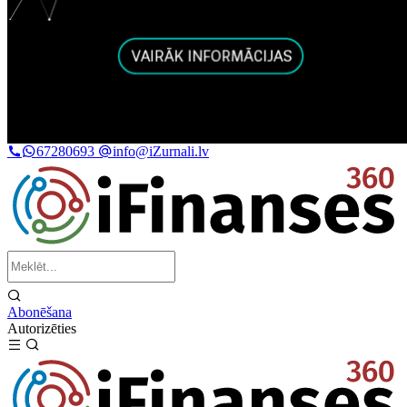
67280693
info@iZurnali.lv
Abonēšana
Autorizēties