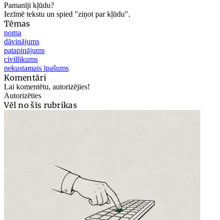
Pamanīji kļūdu?
Iezīmē tekstu un spied "ziņot par kļūdu".
Tēmas
noma
dāvinājums
patapinājums
civillikums
nekustamais īpašums
Komentāri
Lai komentētu, autorizējies!
Autorizēties
Vēl no šīs rubrikas