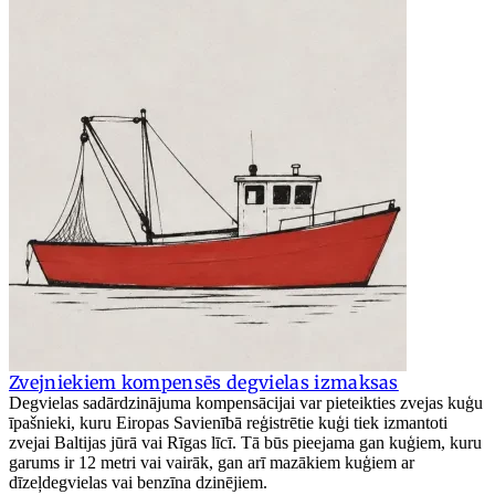
Zvejniekiem kompensēs degvielas izmaksas
Degvielas sadārdzinājuma kompensācijai var pieteikties zvejas kuģu
īpašnieki, kuru Eiropas Savienībā reģistrētie kuģi tiek izmantoti
zvejai Baltijas jūrā vai Rīgas līcī. Tā būs pieejama gan kuģiem, kuru
garums ir 12 metri vai vairāk, gan arī mazākiem kuģiem ar
dīzeļdegvielas vai benzīna dzinējiem.