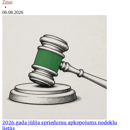
Ziņas
•
06.08.2026
2026.gada jūlija spriedumu apkopojums nodokļu
lietās