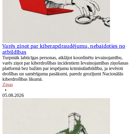
Varēs ziņot par kiberapdraudējumu, nebaidoties no
atbildības
Turpmāk labticīgas personas, atklājot koordinētu ievainojamību,
varēs ziņot par kiberdrošības incidentiem Ievainojamības ziņošanas
platformā bez bažām par iespējamu kriminālatbildību, ja ievēroti
drošības un samērīguma pasākumi, paredz grozījumi Nacionālās
kiberdrošības likumā.
Ziņas
•
05.08.2026