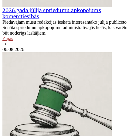
2026.gada jūlija spriedumu apkopojums
komerctiesībās
Piedāvājam mūsu redakcijas ieskatā interesantāko jūlijā publicēto
Senāta spriedumu apkopojumu administratīvajās lietās, kas varētu
būt noderīgs lasītājiem.
Ziņas
•
06.08.2026