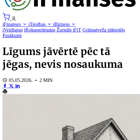
iFinanses
iTiesības
iBizness
iVeidlapas
iRokasgrāmatas
Žurnāls iFiT
Grāmatveža plānotājs
Pasākumi
Līgums jāvērtē pēc tā
jēgas, nevis nosaukuma
05.05.2026. • 2 MIN