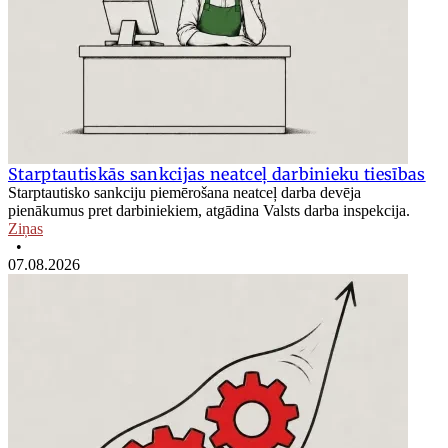
Starptautiskās sankcijas neatceļ darbinieku tiesības
Starptautisko sankciju piemērošana neatceļ darba devēja
pienākumus pret darbiniekiem, atgādina Valsts darba inspekcija.
Ziņas
•
07.08.2026