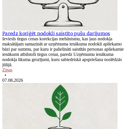
Paredz koriģēt nodokli saistīto pušu darījumos
Ieviesīs tirgus cenas korekcijas mehānismu, kas ļaus nodokļa
maksātājam samazināt ar uzņēmuma ienākuma nodokli apliekamo
bāzi par summu, par kuru ir palielināti saistītās personas apliekamie
ienākumi atbilstoši tirgus cenai, paredz Uzņēmumu ienākuma
nodokļa likuma grozījumi, kuru sabiedriskā apspriešana noslēdzās
jūlijā.
Ziņas
•
07.08.2026