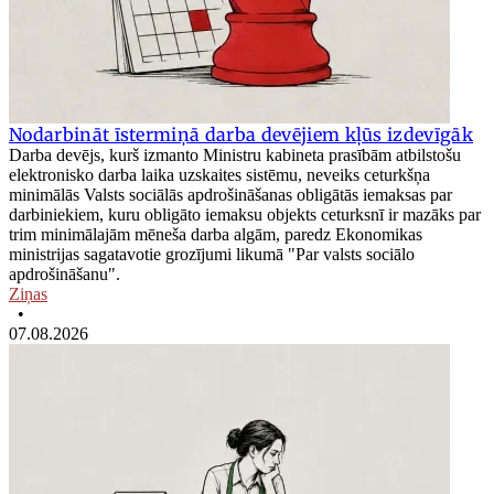
Nodarbināt īstermiņā darba devējiem kļūs izdevīgāk
Darba devējs, kurš izmanto Ministru kabineta prasībām atbilstošu
elektronisko darba laika uzskaites sistēmu, neveiks ceturkšņa
minimālās Valsts sociālās apdrošināšanas obligātās iemaksas par
darbiniekiem, kuru obligāto iemaksu objekts ceturksnī ir mazāks par
trim minimālajām mēneša darba algām, paredz Ekonomikas
ministrijas sagatavotie grozījumi likumā "Par valsts sociālo
apdrošināšanu".
Ziņas
•
07.08.2026