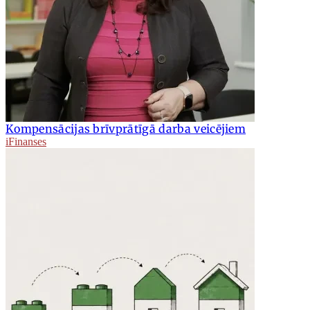
Kompensācijas brīvprātīgā darba veicējiem
iFinanses