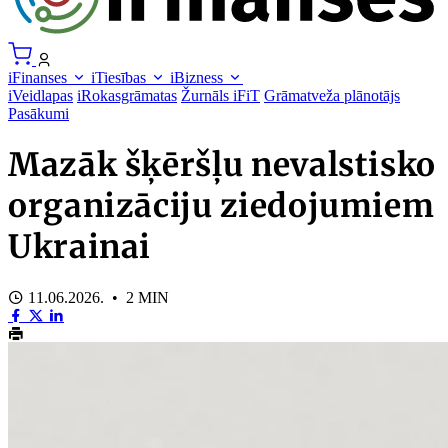
iFinanses
iTiesības
iBizness
iVeidlapas
iRokasgrāmatas
Žurnāls iFiT
Grāmatveža plānotājs
Pasākumi
Mazāk šķēršļu nevalstisko
organizāciju ziedojumiem
Ukrainai
11.06.2026. • 2 MIN