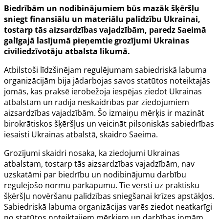
Biedrībām un nodibinājumiem būs mazāk šķēršļu
sniegt finansiālu un materiālu palīdzību Ukrainai,
tostarp tās aizsardzības vajadzībām, paredz Saeimā
galīgajā lasījumā pieņemtie grozījumi Ukrainas
civiliedzīvotāju atbalsta likumā.
Atbilstoši līdzšinējam regulējumam sabiedriskā labuma
organizācijām bija jādarbojas savos statūtos noteiktajās
jomās, kas praksē ierobežoja iespējas ziedot Ukrainas
atbalstam un radīja neskaidrības par ziedojumiem
aizsardzības vajadzībām. Šo izmaiņu mērķis ir mazināt
birokrātiskos šķēršļus un veicināt pilsoniskās sabiedrības
iesaisti Ukrainas atbalstā, skaidro Saeima.
Grozījumi skaidri nosaka, ka ziedojumi Ukrainas
atbalstam, tostarp tās aizsardzības vajadzībām, nav
uzskatāmi par biedrību un nodibinājumu darbību
regulējošo normu pārkāpumu. Tie vērsti uz praktisku
šķēršļu novēršanu palīdzības sniegšanai krīzes apstākļos.
Sabiedriskā labuma organizācijas varēs ziedot neatkarīgi
no statūtos noteiktajiem mērķiem un darbības jomām,