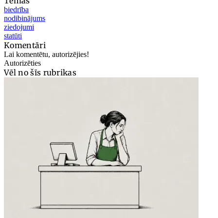
Tēmas
biedrība
nodibinājums
ziedojumi
statūti
Komentāri
Lai komentētu, autorizējies!
Autorizēties
Vēl no šīs rubrikas