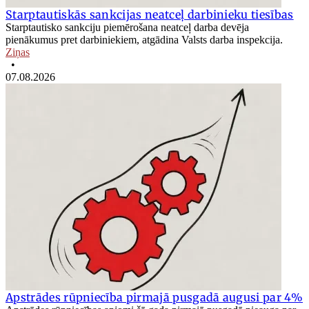
Starptautiskās sankcijas neatceļ darbinieku tiesības
Starptautisko sankciju piemērošana neatceļ darba devēja
pienākumus pret darbiniekiem, atgādina Valsts darba inspekcija.
Ziņas
•
07.08.2026
Apstrādes rūpniecība pirmajā pusgadā augusi par 4%