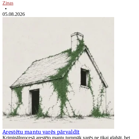
Ziņas
•
05.08.2026
Arestētu mantu varēs pārvaldīt
Kriminālprocesā arestēto mantu turpmāk varēs ne tikai glabāt, bet