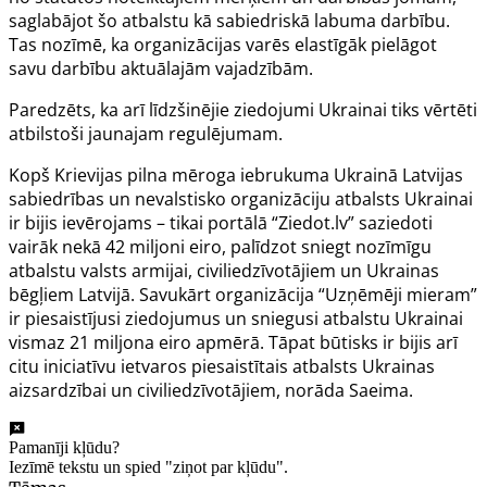
saglabājot šo atbalstu kā sabiedriskā labuma darbību.
Tas nozīmē, ka organizācijas varēs elastīgāk pielāgot
savu darbību aktuālajām vajadzībām.
Paredzēts, ka arī līdzšinējie ziedojumi Ukrainai tiks vērtēti
atbilstoši jaunajam regulējumam.
Kopš Krievijas pilna mēroga iebrukuma Ukrainā Latvijas
sabiedrības un nevalstisko organizāciju atbalsts Ukrainai
ir bijis ievērojams – tikai portālā “Ziedot.lv” saziedoti
vairāk nekā 42 miljoni eiro, palīdzot sniegt nozīmīgu
atbalstu valsts armijai, civiliedzīvotājiem un Ukrainas
bēgļiem Latvijā. Savukārt organizācija “Uzņēmēji mieram”
ir piesaistījusi ziedojumus un sniegusi atbalstu Ukrainai
vismaz 21 miljona eiro apmērā. Tāpat būtisks ir bijis arī
citu iniciatīvu ietvaros piesaistītais atbalsts Ukrainas
aizsardzībai un civiliedzīvotājiem, norāda Saeima.
Pamanīji kļūdu?
Iezīmē tekstu un spied "ziņot par kļūdu".