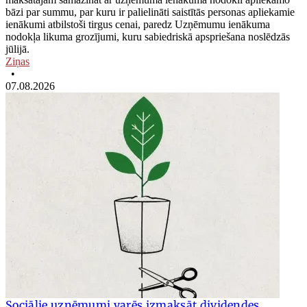
bāzi par summu, par kuru ir palielināti saistītās personas apliekamie
ienākumi atbilstoši tirgus cenai, paredz Uzņēmumu ienākuma
nodokļa likuma grozījumi, kuru sabiedriskā apspriešana noslēdzās
jūlijā.
Ziņas
•
07.08.2026
Sociālie uzņēmumi varēs izmaksāt dividendes