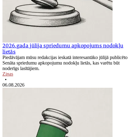
2026.gada jūlija spriedumu apkopojums nodokļu
lietās
Piedāvājam mūsu redakcijas ieskatā interesantāko jūlijā publicēto
Senāta spriedumu apkopojumu nodokļu lietās, kas varētu būt
noderīgs lasītājiem.
Ziņas
•
06.08.2026