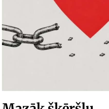
Mazāk šķēršļu