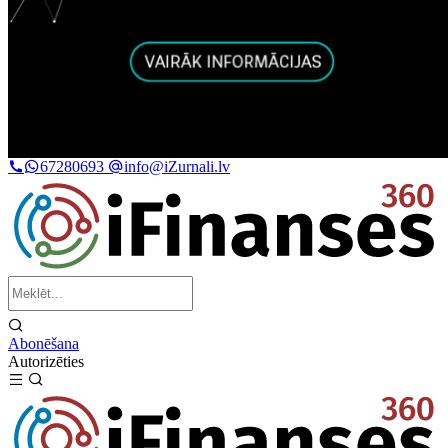
67280693
info@iZurnali.lv
Abonēšana
Autorizēties