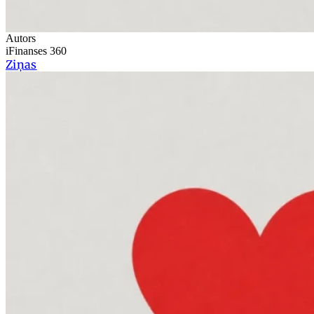
Autors
iFinanses 360
Ziņas