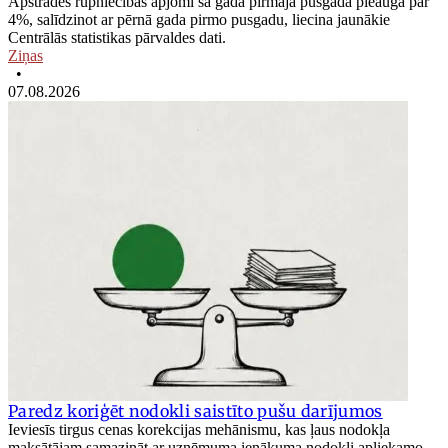
Apstrādes rūpniecības apjomi šā gada pirmajā pusgadā pieauga par
4%, salīdzinot ar pērnā gada pirmo pusgadu, liecina jaunākie
Centrālās statistikas pārvaldes dati.
Ziņas
•
07.08.2026
Paredz koriģēt nodokli saistīto pušu darījumos
Ieviesīs tirgus cenas korekcijas mehānismu, kas ļaus nodokļa
maksātājam samazināt ar uzņēmuma ienākuma nodokli apliekamo