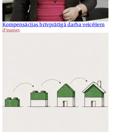
Kompensācijas brīvprātīgā darba veicējiem
iFinanses