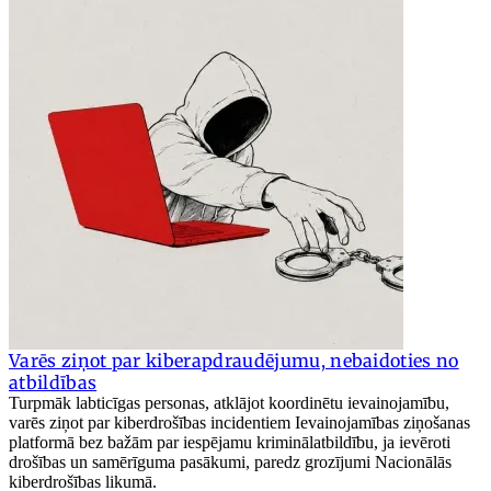
Varēs ziņot par kiberapdraudējumu, nebaidoties no
atbildības
Turpmāk labticīgas personas, atklājot koordinētu ievainojamību,
varēs ziņot par kiberdrošības incidentiem Ievainojamības ziņošanas
platformā bez bažām par iespējamu kriminālatbildību, ja ievēroti
drošības un samērīguma pasākumi, paredz grozījumi Nacionālās
kiberdrošības likumā.