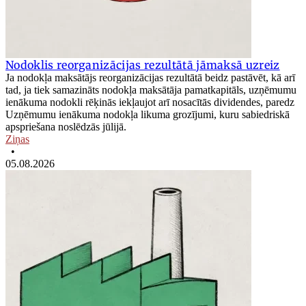
Nodoklis reorganizācijas rezultātā jāmaksā uzreiz
Ja nodokļa maksātājs reorganizācijas rezultātā beidz pastāvēt, kā arī
tad, ja tiek samazināts nodokļa maksātāja pamatkapitāls, uzņēmumu
ienākuma nodokli rēķinās iekļaujot arī nosacītās dividendes, paredz
Uzņēmumu ienākuma nodokļa likuma grozījumi, kuru sabiedriskā
apspriešana noslēdzās jūlijā.
Ziņas
•
05.08.2026