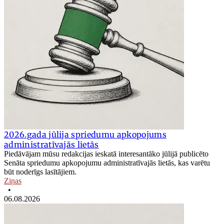
2026.gada jūlija spriedumu apkopojums
administratīvajās lietās
Piedāvājam mūsu redakcijas ieskatā interesantāko jūlijā publicēto
Senāta spriedumu apkopojumu administratīvajās lietās, kas varētu
būt noderīgs lasītājiem.
Ziņas
•
06.08.2026