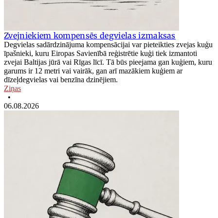
Zvejniekiem kompensēs degvielas izmaksas
Degvielas sadārdzinājuma kompensācijai var pieteikties zvejas kuģu
īpašnieki, kuru Eiropas Savienībā reģistrētie kuģi tiek izmantoti
zvejai Baltijas jūrā vai Rīgas līcī. Tā būs pieejama gan kuģiem, kuru
garums ir 12 metri vai vairāk, gan arī mazākiem kuģiem ar
dīzeļdegvielas vai benzīna dzinējiem.
Ziņas
•
06.08.2026