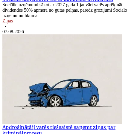
Sociālie uzņēmumi sākot ar 2027.gada 1.janvāri varēs aprēķināt
dividendes 50% apmērā no gūtās peļņas, paredz grozījumi Sociālo
uzņēmumu likumā
Ziņas
•
07.08.2026
Apdrošinātāji varēs tiešsaistē saņemt ziņas par
kriminālprocesu