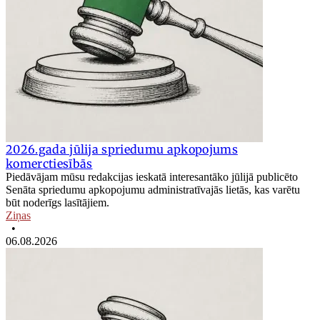
2026.gada jūlija spriedumu apkopojums
komerctiesībās
Piedāvājam mūsu redakcijas ieskatā interesantāko jūlijā publicēto
Senāta spriedumu apkopojumu administratīvajās lietās, kas varētu
būt noderīgs lasītājiem.
Ziņas
•
06.08.2026