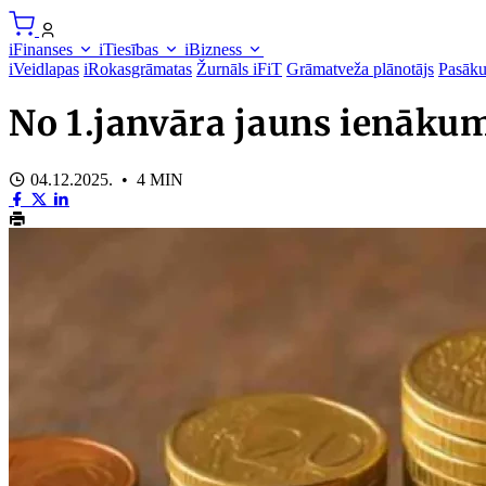
iFinanses
iTiesības
iBizness
iVeidlapas
iRokasgrāmatas
Žurnāls iFiT
Grāmatveža plānotājs
Pasāk
No 1.janvāra jauns ienāku
04.12.2025. • 4 MIN