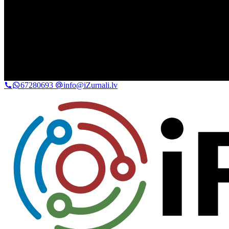
67280693
info@iZurnali.lv