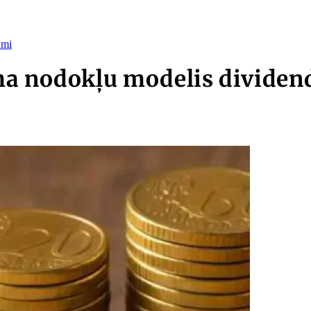
umi
ma nodokļu modelis divide